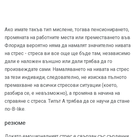
Ако имате такъв тип мислене, тогава пенсионирането,
промяната на работните места или преместването във
Флорида вероятно няма да намалят значително нивата
на стрес - стреса ви все още ще бъде там, независимо
дали е наложен външно или дали трябва да го
произвеждате сами. Намаляването на нивата на стрес
за тези индивиди, следователно, не изисква пълното
премахване на всички стресови ситуации (което,
разбира се, е невъзможно), а промяна в начина на
справяне с стреса. Типът А трябва да се научи да стане
по-B-like.
резюме
Докато емоционалният стрес е свързан със сърдечни