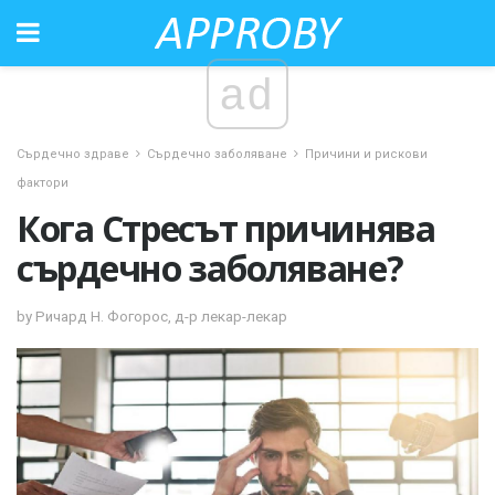
ad
Сърдечно здраве
Сърдечно заболяване
Причини и рискови
фактори
Кога Стресът причинява
сърдечно заболяване?
by Ричард Н. Фогорос, д-р лекар-лекар