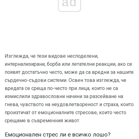
ad
Изглежда, че тези видове несподелени,
интернализирани, борба или летателни реакции, ако се
появят достатъчно често, може да са вредни за нашите
сърдечно-съдови системи. Освен това изглежда, че
вредата се среща по-често при лица, които не са
измислили здравословни начини за разсейване на
гнева, чувството на неудовлетвореност и страха, които
произтичат от емоционалните стресове, които често
срещаме в съвременния живот.
Емоционален стрес ли е всичко лошо?