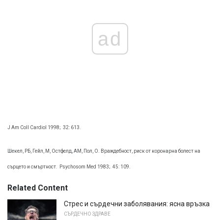
ad
J Am Coll Cardiol 1998;
32: 613.
Шекел, РБ, Гейл, М, Остфелд, АМ, Пол, О. Враждебност, риск от коронарна болест на
сърцето и смъртност.
Psychosom Med 1983;
45: 109.
Related Content
Стрес и сърдечни заболявания: ясна връзка
СЪРДЕЧНО ЗДРАВЕ