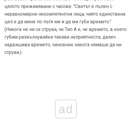
цялото преживяване с часове: "Светът е пълен с
неравномерни некомпетентни лица, чиято единствена
цел е да мине по пътя ми и да ми губи времето."
(Никога не ни се струва, че Тип А е, че времето, в което
губим развълнувайки такива неприятности, далеч
надвишава времето, чиновник никога нямаше да ни
струва.)
ad