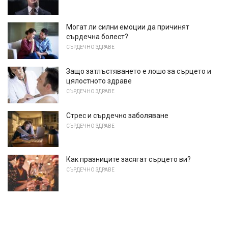
Могат ли силни емоции да причинят
сърдечна болест?
СЪРДЕЧНО ЗДРАВЕ
Защо затлъстяването е лошо за сърцето и
цялостното здраве
СЪРДЕЧНО ЗДРАВЕ
Стрес и сърдечно заболяване
СЪРДЕЧНО ЗДРАВЕ
Как празниците засягат сърцето ви?
СЪРДЕЧНО ЗДРАВЕ