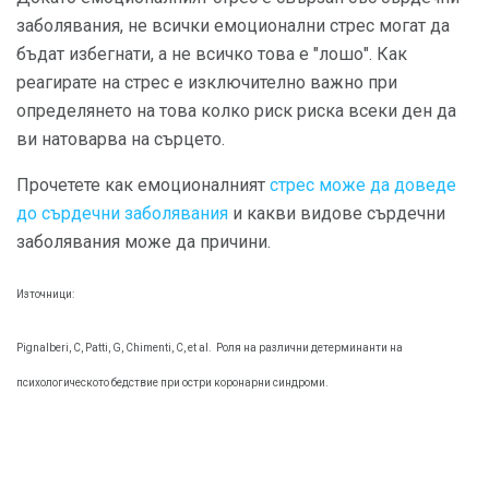
заболявания, не всички емоционални стрес могат да
бъдат избегнати, а не всичко това е "лошо". Как
реагирате на стрес е изключително важно при
определянето на това колко риск риска всеки ден да
ви натоварва на сърцето.
Прочетете как емоционалният
стрес може да доведе
до сърдечни заболявания
и какви видове сърдечни
заболявания може да причини.
Източници:
Pignalberi, С, Patti, G, Chimenti, С, et al.
Роля на различни детерминанти на
психологическото бедствие при остри коронарни синдроми.