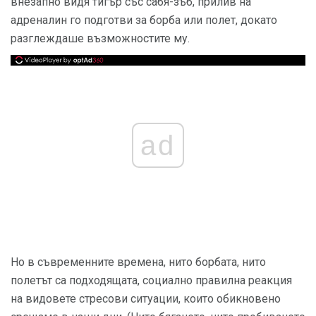
внезапно видя тигър със сабя-зъб, прилив на
адреналин го подготви за борба или полет, докато
разглеждаше възможностите му.
ad
Но в съвременните времена, нито борбата, нито
полетът са подходящата, социално правилна реакция
на видовете стресови ситуации, които обикновено