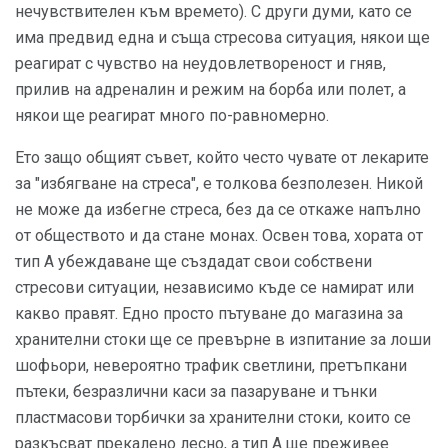
нечувствителен към времето). С други думи, като се
има предвид една и съща стресова ситуация, някои ще
реагират с чувство на неудовлетвореност и гняв,
прилив на адреналин и режим на борба или полет, а
някои ще реагират много по-равномерно.
Ето защо общият съвет, който често чувате от лекарите
за "избягване на стреса", е толкова безполезен. Никой
не може да избегне стреса, без да се откаже напълно
от обществото и да стане монах. Освен това, хората от
тип А убеждаване ще създадат свои собствени
стресови ситуации, независимо къде се намират или
какво правят. Едно просто пътуване до магазина за
хранителни стоки ще се превърне в изпитание за лоши
шофьори, невероятно трафик светлини, претъпкани
пътеки, безразлични каси за пазаруване и тънки
пластмасови торбички за хранителни стоки, които се
разкъсват прекалено лесно, а тип А ще преживее