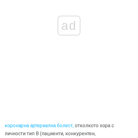
ad
коронарна артериална болест,
отколкото хора с
личности тип В (пациенти, конкурентен,