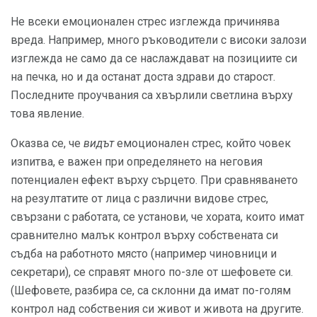
Не всеки емоционален стрес изглежда причинява
вреда. Например, много ръководители с високи залози
изглежда не само да се наслаждават на позициите си
на печка, но и да останат доста здрави до старост.
Последните проучвания са хвърлили светлина върху
това явление.
Оказва се, че
видът
емоционален стрес, който човек
изпитва, е важен при определянето на неговия
потенциален ефект върху сърцето. При сравняването
на резултатите от лица с различни видове стрес,
свързани с работата, се установи, че хората, които имат
сравнително малък контрол върху собствената си
съдба на работното място (например чиновници и
секретари), се справят много по-зле от шефовете си.
(Шефовете, разбира се, са склонни да имат по-голям
контрол над собствения си живот и живота на другите.