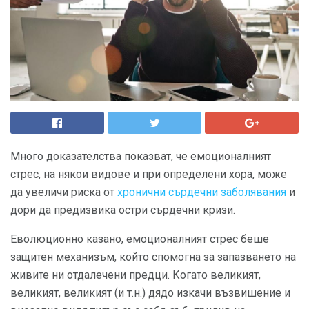
Много доказателства показват, че емоционалният
стрес, на някои видове и при определени хора, може
да увеличи риска от
хронични сърдечни заболявания
и
дори да предизвика остри сърдечни кризи.
Еволюционно казано, емоционалният стрес беше
защитен механизъм, който спомогна за запазването на
живите ни отдалечени предци. Когато великият,
великият, великият (и т.н.) дядо изкачи възвишение и