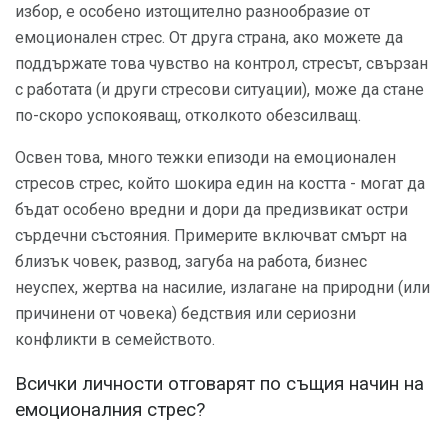
избор, е особено изтощително разнообразие от
емоционален стрес. От друга страна, ако можете да
поддържате това чувство на контрол, стресът, свързан
с работата (и други стресови ситуации), може да стане
по-скоро успокояващ, отколкото обезсилващ.
Освен това, много тежки епизоди на емоционален
стресов стрес, който шокира един на костта - могат да
бъдат особено вредни и дори да предизвикат остри
сърдечни състояния. Примерите включват смърт на
близък човек, развод, загуба на работа, бизнес
неуспех, жертва на насилие, излагане на природни (или
причинени от човека) бедствия или сериозни
конфликти в семейството.
Всички личности отговарят по същия начин на
емоционалния стрес?