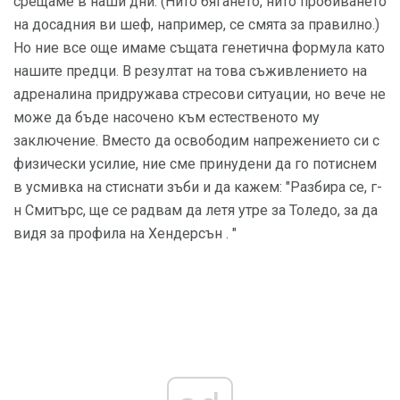
срещаме в наши дни. (Нито бягането, нито пробиването
на досадния ви шеф, например, се смята за правилно.)
Но ние все още имаме същата генетична формула като
нашите предци. В резултат на това съживлението на
адреналина придружава стресови ситуации, но вече не
може да бъде насочено към естественото му
заключение. Вместо да освободим напрежението си с
физически усилие, ние сме принудени да го потиснем
в усмивка на стиснати зъби и да кажем: "Разбира се, г-
н Смитърс, ще се радвам да летя утре за Толедо, за да
видя за профила на Хендерсън . "