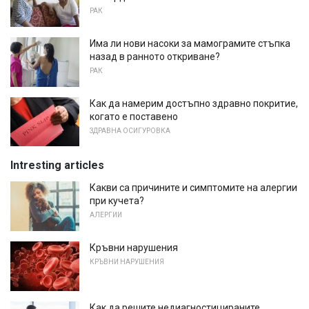
РАК
Има ли нови насоки за мамограмите стъпка
назад в ранното откриване?
РАК
Как да намерим достъпно здравно покритие,
когато е поставено
ЗДРАВНА ОСИГУРОВКА
Intresting articles
Какви са причините и симптомите на алергии
при кучета?
АЛЕРГИИ
Кръвни нарушения
КРЪВНИ НАРУШЕНИЯ
Как да решите недиагностицираните