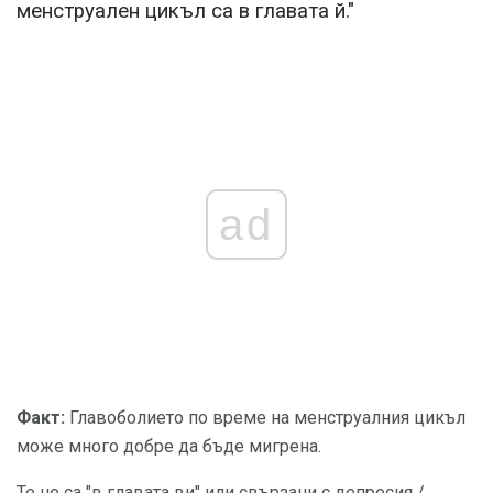
менструален цикъл са в главата й."
ad
Факт:
Главоболието по време на менструалния цикъл
може много добре да бъде мигрена.
Те не са "в главата ви" или свързани с депресия /