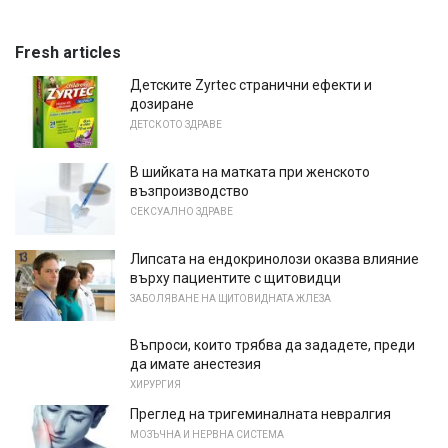
Fresh articles
Детските Zyrtec странични ефекти и
дозиране
ДЕТСКОТО ЗДРАВЕ
В шийката на матката при женското
възпроизводство
СЕКСУАЛНО ЗДРАВЕ
Липсата на ендокринолози оказва влияние
върху пациентите с щитовидци
ЗАБОЛЯВАНЕ НА ЩИТОВИДНАТА ЖЛЕЗА
Въпроси, които трябва да зададете, преди
да имате анестезия
ХИРУРГИЯ
Преглед на тригеминалната невралгия
МОЗЪЧНА И НЕРВНА СИСТЕМА