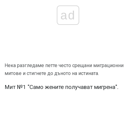
ad
Нека разгледаме петте често срещани миграционни
митове и стигнете до дъното на истината.
Мит №1 "Само жените получават мигрена".