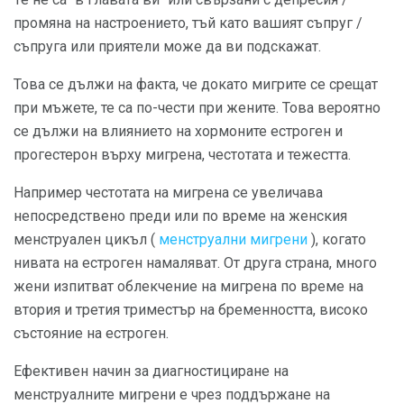
промяна на настроението, тъй като вашият съпруг /
съпруга или приятели може да ви подскажат.
Това се дължи на факта, че докато мигрите се срещат
при мъжете, те са по-чести при жените. Това вероятно
се дължи на влиянието на хормоните естроген и
прогестерон върху мигрена, честотата и тежестта.
Например честотата на мигрена се увеличава
непосредствено преди или по време на женския
менструален цикъл (
менструални мигрени
), когато
нивата на естроген намаляват. От друга страна, много
жени изпитват облекчение на мигрена по време на
втория и третия триместър на бременността, високо
състояние на естроген.
Ефективен начин за диагностициране на
менструалните мигрени е чрез поддържане на