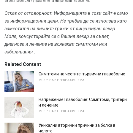
ви век Превенция и управление на мигренозни главоболия.
Отказ от отговорност: Информацията в този сайт е само
за информационни цели.
Не трябва да се използва като
заместител на личните грижи от лицензиран лекар.
Моля, консултирайте се с Вашия лекар за съвет,
диагноза и лечение на всякакви симптоми или
заболявания
.
Related Content
Симптоми на честите първични главоболие
МОЗЪЧНА И НЕРВНА СИСТЕМА
Напрежение Главоболие: Симптоми, тригери
и лечение
МОЗЪЧНА И НЕРВНА СИСТЕМА
Уникални вторични причини за болка в
челото