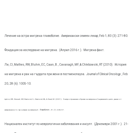
Лечение на остра мигрена главоболие.
Американски семеен лекар,
Feb 1; 83 (3): 271-80.
Фондация за изследване на мигрена.
(Април 2016 г.).
Мигрена факт.
Ли, CI, Mathes, RW, Bluhm, EC, Caan, B., Cavanagh, MF, & Chlebowski, RT (2010).
История
на мигрена и рак на гърдата при жени в постменопауза.
Journal of Clinical Oncology
, Feb
20; 28 (6): 1005-10.
Lipton, RB, Stewart, WF, Diamond, S., Diamond, ML, & Reed, М. (2001).
Разпространение и бреме на мигрена в Съединените щати: данни от
американското проучване за мигрена II.
Главоболие
, 41 (7): 646-57.
Национален институт по неврологични заболявания и инсулт.
(Декември 2001 г.).
21-