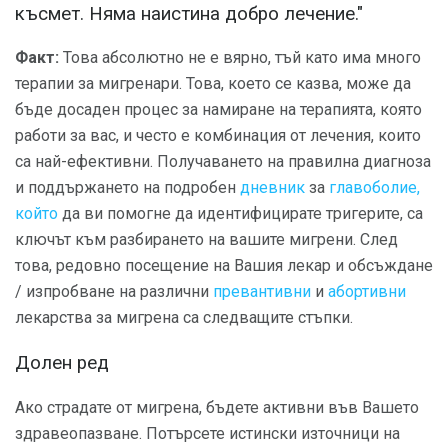
късмет. Няма наистина добро лечение."
Факт:
Това абсолютно не е вярно, тъй като има много
терапии за мигренари. Това, което се казва, може да
бъде досаден процес за намиране на терапията, която
работи за вас, и често е комбинация от лечения, които
са най-ефективни. Получаването на правилна диагноза
и поддържането на подробен
дневник
за
главоболие,
който
да ви помогне да идентифицирате тригерите, са
ключът към разбирането на вашите мигрени. След
това, редовно посещение на Вашия лекар и обсъждане
/ изпробване на различни
превантивни
и
абортивни
лекарства за мигрена са следващите стъпки.
Долен ред
Ако страдате от мигрена, бъдете активни във Вашето
здравеопазване. Потърсете истински източници на