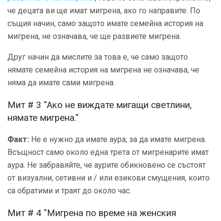
че децата ви ще имат мигрена, ако го направите. По
същия начин, само защото имате семейна история на
мигрена, не означава, че ще развиете мигрена.
Друг начин да мислите за това е, че само защото
нямате семейна история на мигрена не означава, че
няма да имате сами мигрена.
Мит # 3 "Ако не виждате мигащи светлини,
нямате мигрена."
Факт:
Не е нужно да имате аура, за да имате мигрена.
Всъщност само около една трета от мигренарите имат
аура. Не забравяйте, че аурите обикновено се състоят
от визуални, сетивни и / или езикови смущения, които
са обратими и траят до около час.
Мит # 4 "Мигрена по време на женския