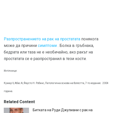
Разпространението на рак на простатата
понякога
може да причини
симптоми
. Болка в гръбнака,
бедрата или таза не е необичайно, ако ракът на
простатата се е разпространил в тези кости.
Източници:
Кумар V, Абас А, Фаусто Н. Робинс, Патологична основа на болестта, 7-то издание.
2004
година.
Related Content
Битката на Руди Джулиани с рак на