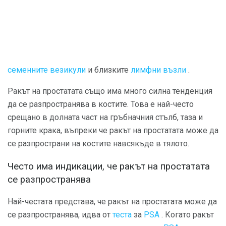
семенните везикули
и близките
лимфни възли
.
Ракът на простатата също има много силна тенденция
да се разпространява в костите. Това е най-често
срещано в долната част на гръбначния стълб, таза и
горните крака, въпреки че ракът на простатата може да
се разпространи на костите навсякъде в тялото.
Често има индикации, че ракът на простатата
се разпространява
Най-честата представа, че ракът на простатата може да
се разпространява, идва от
теста
за
PSA
. Когато ракът