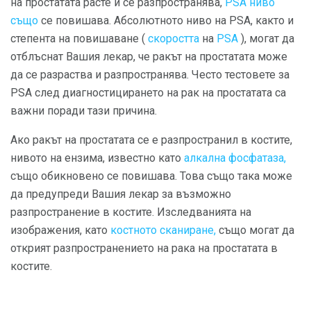
на простатата расте и се разпространява,
PSA ниво
също
се повишава. Абсолютното ниво на PSA, както и
степента на повишаване (
скоростта
на
PSA
), могат да
отблъснат Вашия лекар, че ракът на простатата може
да се разраства и разпространява. Често тестовете за
PSA след диагностицирането на рак на простатата са
важни поради тази причина.
Ако ракът на простатата се е разпространил в костите,
нивото на ензима, известно като
алкална фосфатаза,
също обикновено се повишава. Това също така може
да предупреди Вашия лекар за възможно
разпространение в костите. Изследванията на
изображения, като
костното сканиране,
също могат да
открият разпространението на рака на простатата в
костите.