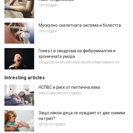
ОРТОПЕДИЯ
Мускулно-скелетната система и болестта
ОРТОПЕДИЯ
Гневът в синдрома на фибромиалгия и
хроничната умора
СИНДРОМ НА ХРОНИЧНАТА УМОРА И ФИБРОМИАЛГИЯ
Intresting articles
НСПВС и риск от пептична язва
ХРАНОСМИЛАТЕЛНО ЗДРАВЕ
Защо някои деца се нуждаят от две снимки
на грип?
ДЕТСКОТО ЗДРАВЕ