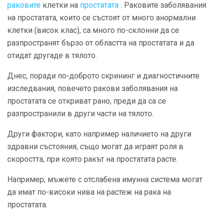
раковите
клетки на
простатата
. Раковите заболявания
на простатата, които се състоят от много анормални
клетки (висок клас), са много по-склонни да се
разпространят бързо от областта на простатата и да
отидат другаде в тялото.
Днес, поради по-доброто скрининг и диагностичните
изследвания, повечето ракови заболявания на
простатата се откриват рано, преди да са се
разпространили в други части на тялото.
Други фактори, като например наличието на други
здравни състояния, също могат да играят роля в
скоростта, при която ракът на простатата расте.
Например, мъжете с отслабена имунна система могат
да имат по-високи нива на растеж на рака на
простатата.