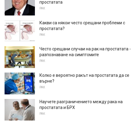
простатата
РАК
Какви са някои често срещани проблеми с
простатата?
РАК
Често срещани случаи на рак на простатата -
разпознаване на симптомите
РАК
Колко е вероятно ракът на простатата да се
върне?
РАК
Научете разграничението между рака на
простатата и БРХ
РАК