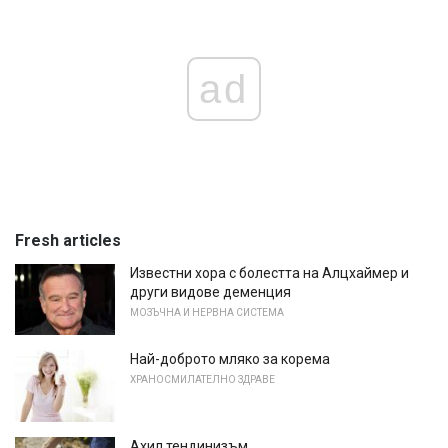
ad
Fresh articles
Известни хора с болестта на Алцхаймер и
други видове деменция
МОЗЪЧНА И НЕРВНА СИСТЕМА
Най-доброто мляко за корема
ХРАНОСМИЛАТЕЛНО ЗДРАВЕ
Ахил тендинизъм