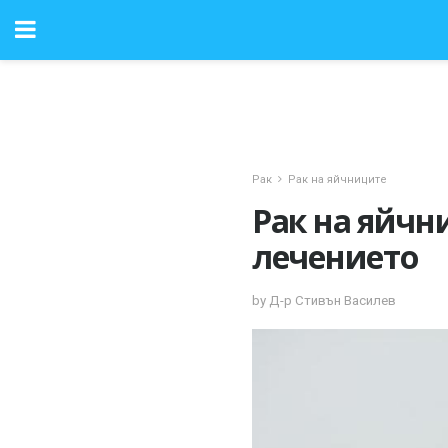
Рак
Рак на яйчниците
Рак на яйчн
лечението
by Д-р Стивън Василев