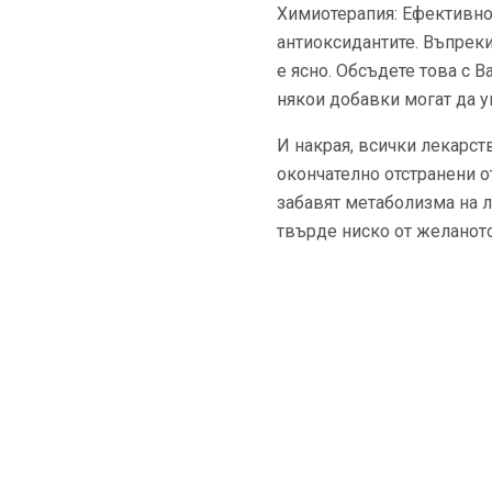
Химиотерапия: Ефективно
антиоксидантите. Въпреки
е ясно. Обсъдете това с 
някои добавки могат да у
И накрая, всички лекарств
окончателно отстранени о
забавят метаболизма на л
твърде ниско от желаното