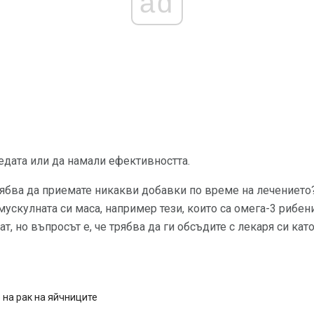
ad
едата или да намали ефективността.
трябва да приемате никакви добавки по време на лечението?
ускулната си маса, например тези, които са омега-3 рибен
, но въпросът е, че трябва да ги обсъдите с лекаря си кат
на рак на яйчниците