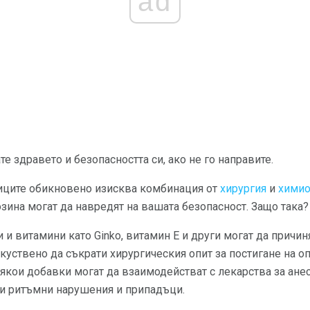
ad
 здравето и безопасността си, ако не го направите.
ниците обикновено изисква комбинация от
хирургия
и
химио
озина могат да навредят на вашата безопасност. Защо така?
 и витамини като Ginko, витамин Е и други могат да причин
куствено да съкрати хирургическия опит за постигане на 
някои добавки могат да взаимодействат с лекарства за анес
ни ритъмни нарушения и припадъци.