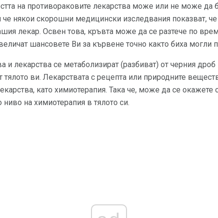
стта на противораковите лекарства може или не може да 
 че някои скорошни медицински изследвания показват, че 
Вашия лекар. Освен това, кръвта може да се разтече по вре
величат шансовете Ви за кървене точно както биха могли п
а и лекарства се метаболизират (разбиват) от черния дроб 
т тялото ви. Лекарствата с рецепта или природните веществ
екарства, като химиотерапия. Така че, може да се окажете 
 ниво на химиотерапия в тялото си.