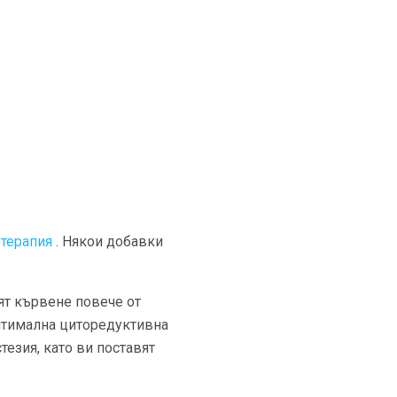
терапия
. Някои добавки
ят кървене повече от
оптимална циторедуктивна
тезия, като ви поставят