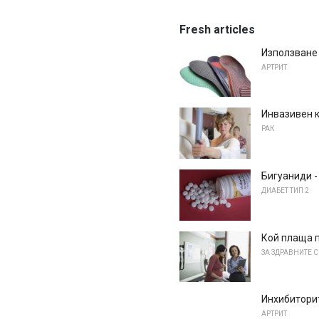
Fresh articles
Използване 
АРТРИТ
Инвазивен к
РАК
Бигуаниди -
ДИАБЕТ ТИП 2
Кой плаща 
ЗА ЗДРАВНИТЕ 
Инхибиторит
АРТРИТ