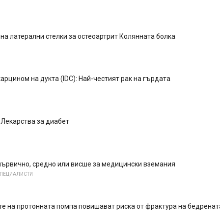
на латерални стелки за остеоартрит Колянната болка
арцином на дукта (IDC): Най-честият рак на гърдата
 Лекарства за диабет
първично, средно или висше за медицински вземания
СПЕЦИАЛИСТИ
е на протонната помпа повишават риска от фрактура на бедренат