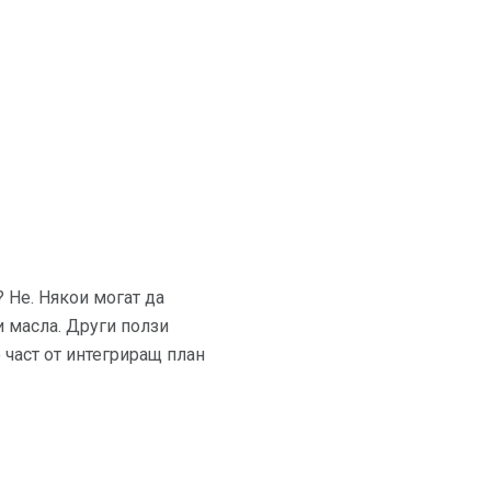
 Не. Някои могат да
и масла. Други ползи
о част от интегриращ план