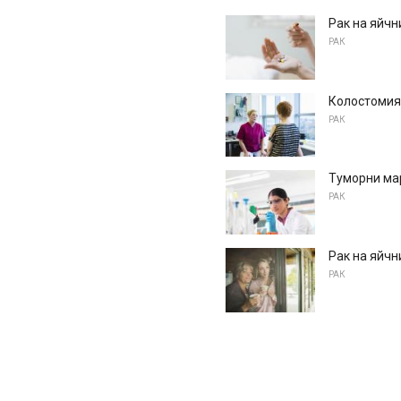
Рак на яйчн
РАК
Колостомия 
РАК
Туморни мар
РАК
Рак на яйчн
РАК