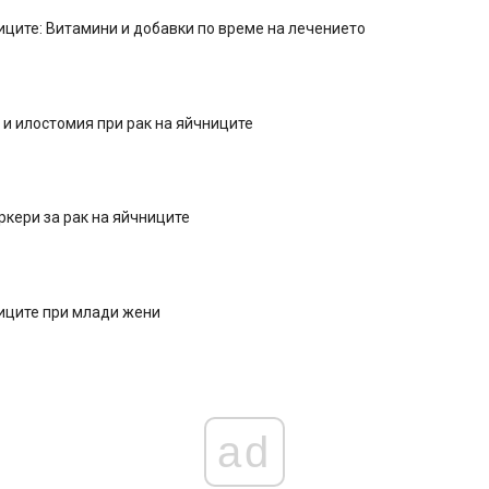
иците: Витамини и добавки по време на лечението
и илостомия при рак на яйчниците
кери за рак на яйчниците
иците при млади жени
ad