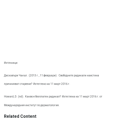
Източници:
Дискавъри Чанъл.
(2013 г., 11 февруари).
Свободните радикали наистина
причиняват стареене?
Изтеглено на 11 март 2016 г.
Howard, D. (nd).
Какво е безплатен радикал?
Изтеглена на 11 март 2016 г. от
Международния институт по дерматология.
Related Content