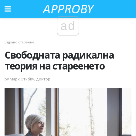
ad
Здраво стареене
Свободната радикална
теория на стареенето
by Марк Стибич, доктор