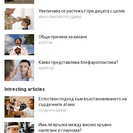
Увеличава се растежът при децата с целяк
ХРАНОСМИЛАТЕЛНО ЗДРАВЕ
Общи причини за кихане
АЛЕРГИИ
Какво представлява блефаропластика?
ХИРУРГИЯ
Intresting articles
Естествен подход към възстановяването на
сърдечните атаки
СЪРДЕЧНО ЗДРАВЕ
Има ли връзка между високо кръвно
налягане и глаукома?