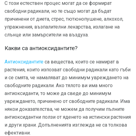
С този естествен процес могат да се формират
свободни радикали, но те също могат да бъдат
причинени от диета, стрес, тютюнопушене, алкохол,
упражнения, възпалителни лекарства, излагане на
слънце или замърсители на въздуха.
Какви са антиоксидантите?
Антиоксидантите
са вещества, които се намират в
растения, които изпозват свободни радикали като гъби
и се смята, че намаляват до минимум увреждането на
свободните радикали. Ако тялото ви има много
антиоксиданти, то може да сведе до минимум
увреждането, причинено от свободните радикали. Има
някои доказателства, че можем да получим пълните
антиоксидантни ползи от яденето на истински растения
и други храни. Допълненията изглежда не са толкова
ефективни.