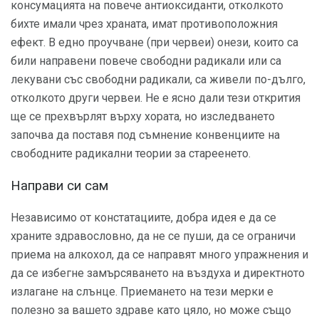
консумацията на повече антиоксиданти, отколкото
бихте имали чрез храната, имат противоположния
ефект. В едно проучване (при червеи) онези, които са
били направени повече свободни радикали или са
лекувани със свободни радикали, са живели по-дълго,
отколкото други червеи. Не е ясно дали тези открития
ще се прехвърлят върху хората, но изследването
започва да поставя под съмнение конвенциите на
свободните радикални теории за стареенето.
Направи си сам
Независимо от констатациите, добра идея е да се
храните здравословно, да не се пуши, да се ограничи
приема на алкохол, да се направят много упражнения и
да се избегне замърсяването на въздуха и директното
излагане на слънце. Приемането на тези мерки е
полезно за вашето здраве като цяло, но може също