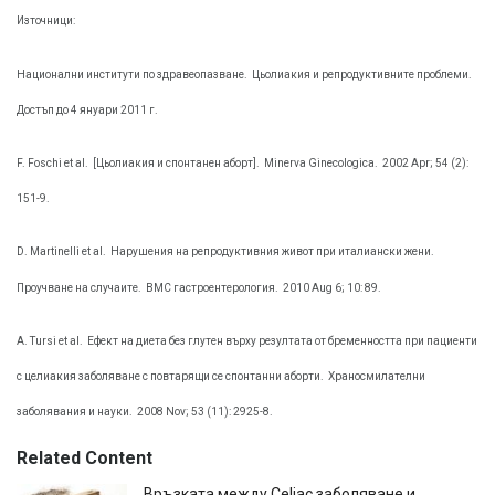
Източници:
Национални институти по здравеопазване.
Цьолиакия и репродуктивните проблеми.
Достъп до 4 януари 2011 г.
F. Foschi et al.
[Цьолиакия и спонтанен аборт].
Minerva Ginecologica.
2002 Apr; 54 (2):
151-9.
D. Martinelli et al.
Нарушения на репродуктивния живот при италиански жени.
Проучване на случаите.
BMC гастроентерология.
2010 Aug 6; 10: 89.
A. Tursi et al.
Ефект на диета без глутен върху резултата от бременността при пациенти
с целиакия заболяване с повтарящи се спонтанни аборти.
Храносмилателни
заболявания и науки.
2008 Nov; 53 (11): 2925-8.
Related Content
Връзката между Celiac заболяване и