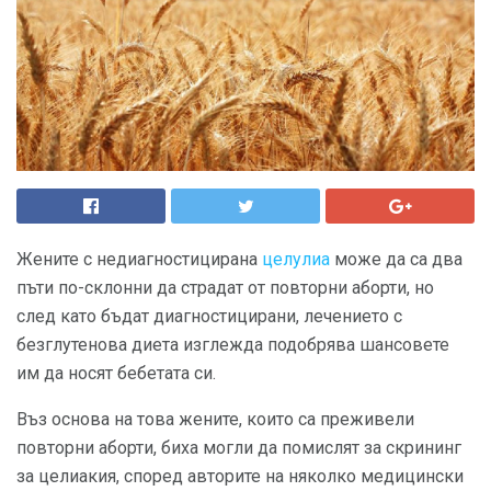
Жените с недиагностицирана
целулиа
може да са два
пъти по-склонни да страдат от повторни аборти, но
след като бъдат диагностицирани, лечението с
безглутенова диета изглежда подобрява шансовете
им да носят бебетата си.
Въз основа на това жените, които са преживели
повторни аборти, биха могли да помислят за скрининг
за целиакия, според авторите на няколко медицински