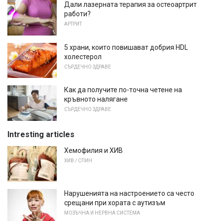
Дали лазерната терапия за остеоартрит
работи?
АРТРИТ
5 храни, които повишават добрия HDL
холестерол
СЪРДЕЧНО ЗДРАВЕ
Как да получите по-точна четене на
кръвното налягане
СЪРДЕЧНО ЗДРАВЕ
Intresting articles
Хемофилия и ХИВ
ХИВ / СПИН
Нарушенията на настроението са често
срещани при хората с аутизъм
МОЗЪЧНА И НЕРВНА СИСТЕМА