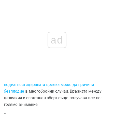
ad
недиагностицираната целяка може да причини
безплодие
в многобройни случаи. Връзката между
целиакия и спонтанен аборт също получава все по-
голямо внимание.