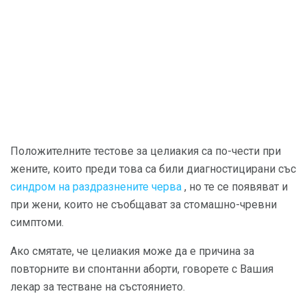
Положителните тестове за целиакия са по-чести при
жените, които преди това са били диагностицирани със
синдром на раздразнените черва
, но те се появяват и
при жени, които не съобщават за стомашно-чревни
симптоми.
Ако смятате, че целиакия може да е причина за
повторните ви спонтанни аборти, говорете с Вашия
лекар за тестване на състоянието.