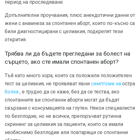
период на проследяване.
Допълнителни проучвания, плюс анекдотични данни от
жени с анамнеза за спонтанен аборт, които по-късно са
били диагностицирани с целиакия, подкрепят тези
открития.
Трябва ли да бъдете прегледани за болест на
сърцето, ако сте имали спонтанен аборт?
Тъй като много хора, които са положили положителен
тест за целиакия, не проявяват явни
симптоми на
остра
болка
, е трудно да се каже, без да се тества, ако
спонтанните ви спонтанни аборти могат да бъдат
свързани с консумацията на глутен. Някои специалисти
по безплодие, но не всички, препоръчват рутинна
скрининг за целиакия за пациенти, които са имали
необяснимо безплодие или повтарящи се спонтанни