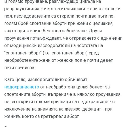
В голямо проучване, разглеждащо цикъла на
репродуктивния живот на италиански жени от женски
пол, изследователите са открили почти два пъти по-
голям брой спонтанни аборти при жени с целиакия,
както при жените без това заболяване. Други
проучвания потвърждават, че откриването с един екип
от медицински изследователи на честотата на
"спонтанен аборт" (т.е. спонтанен аборт) сред
необработените жени от женски пол е почти девет
пъти по-висок.
Като цяло, изследователите обвиняват
недохранването
от необработена цялая болест за
спонтанните аборти, въпреки че в няколко проучвания
не са открити големи признаци на недохранване - с
изключение на анемията на желязо-дефицит - при
жените, които са претърпели аборт.