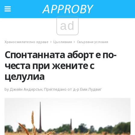
ad
Храносмилателно здраве
Цьолиакия
Свързани условия
Спонтанната аборт е по-
честа при жените с
целулиа
by Джейн Андерсън; Прегледано от д-р Еми Лудвиг