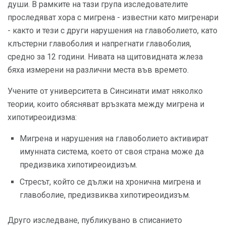
души. В рамките на тази група изследователите
проследяват хора с мигрена - известни като мигренари
- както и тези с други нарушения на главоболието, като
клъстерни главоболия и напрегнати главоболия,
средно за 12 години. Нивата на щитовидната жлеза
бяха измерени на различни места във времето.
Учените от университета в Синсинати имат няколко
теории, които обясняват връзката между мигрена и
хипотиреоидизма:
Мигрена и нарушения на главоболието активират
имунната система, което от своя страна може да
предизвика хипотиреоидизъм.
Стресът, който се дължи на хронична мигрена и
главоболие, предизвиква хипотиреоидизъм.
Друго изследване, публикувано в списанието