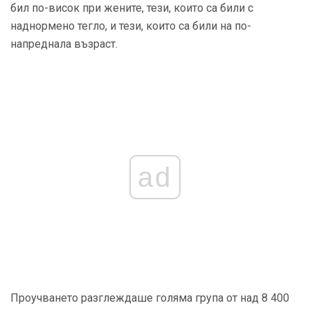
бил по-висок при жените, тези, които са били с
наднормено тегло, и тези, които са били на по-
напреднала възраст.
ad
Проучването разглеждаше голяма група от над 8 400