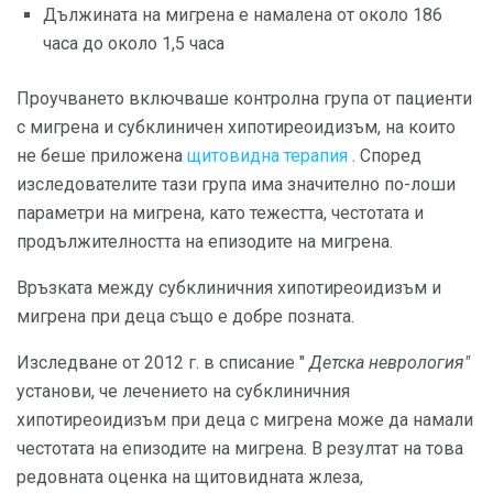
Дължината на мигрена е намалена от около 186
часа до около 1,5 часа
Проучването включваше контролна група от пациенти
с мигрена и субклиничен хипотиреоидизъм, на които
не беше приложена
щитовидна терапия
. Според
изследователите тази група има значително по-лоши
параметри на мигрена, като тежестта, честотата и
продължителността на епизодите на мигрена.
Връзката между субклиничния хипотиреоидизъм и
мигрена при деца също е добре позната.
Изследване от 2012 г. в списание "
Детска неврология"
установи, че лечението на субклиничния
хипотиреоидизъм при деца с мигрена може да намали
честотата на епизодите на мигрена. В резултат на това
редовната оценка на щитовидната жлеза,