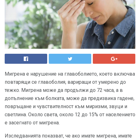
Мигрена е нарушение на главоболието, което включва
повтарящи се главоболия, вариращи от умерено до
тежко. Мигрена може да продължи до 72 часа, а в
допълнение към болката, може да предизвика гадене,
повръщане и чувствителност към миризми, звуци и
светлина. Около света, около 12 до 15% от населението
е засегнато от мигрена.
Изследванията показват, че ако имате мигрена, имате