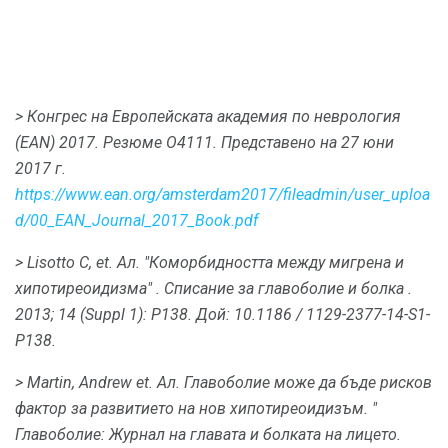
> Конгрес на Европейската академия по неврология
(EAN) 2017. Резюме O4111.
Представено на 27 юни
2017 г.
https://www.ean.org/amsterdam2017/fileadmin/user_uploa
d/00_EAN_Journal_2017_Book.pdf
> Lisotto C, et.
Ал.
"Коморбидността между мигрена и
хипотиреоидизма"
. Списание за главоболие и болка
.
2013; 14 (Suppl 1): P138.
Дой: 10.1186 / 1129-2377-14-S1-
P138.
> Martin, Andrew et.
Ал.
Главоболие може да бъде рисков
фактор за развитието на нов хипотиреоидизъм.
"
Главоболие: Журнал на главата и болката на лицето.