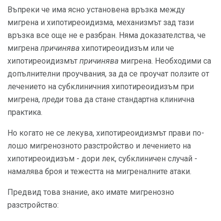
Въпреки че има ясно установена връзка между
мигрена и хипотиреоидизма, механизмът зад тази
връзка все още не е разбран. Няма доказателства, че
мигрена
причинява
хипотиреоидизъм или че
хипотиреоидизмът
причинява
мигрена. Необходими са
допълнителни проучвания, за да се проучат ползите от
лечението на субклиничния хипотиреоидизъм при
мигрена,
преди
това да стане стандартна клинична
практика.
Но когато не се лекува, хипотиреоидизмът прави по-
лошо мигренозното разстройство и лечението на
хипотиреоидизъм - дори лек, субклиничен случай -
намалява броя и тежестта на мигреналните атаки.
Предвид това знание, ако имате мигренозно
разстройство: