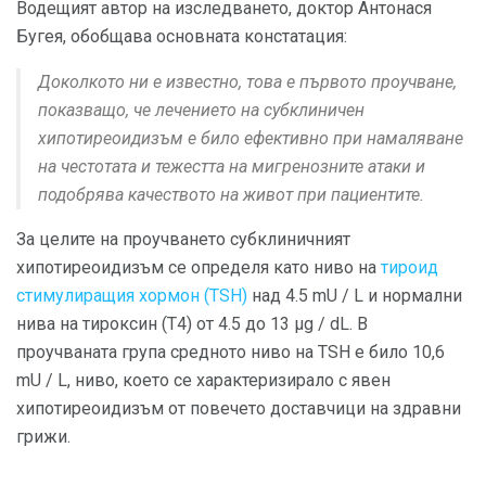
Водещият автор на изследването, доктор Антонася
Бугея, обобщава основната констатация:
Доколкото ни е известно, това е първото проучване,
показващо, че лечението на субклиничен
хипотиреоидизъм е било ефективно при намаляване
на честотата и тежестта на мигренозните атаки и
подобрява качеството на живот при пациентите.
За целите на проучването субклиничният
хипотиреоидизъм се определя като ниво на
тироид
стимулиращия хормон (TSH)
над 4.5 mU / L и нормални
нива на тироксин (Т4) от 4.5 до 13 μg / dL. В
проучваната група средното ниво на TSH е било 10,6
mU / L, ниво, което се характеризирало с явен
хипотиреоидизъм от повечето доставчици на здравни
грижи.