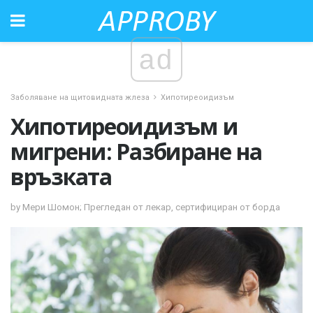
ad
Заболяване на щитовидната жлеза
Хипотиреоидизъм
Хипотиреоидизъм и
мигрени: Разбиране на
връзката
by Мери Шомон; Прегледан от лекар, сертифициран от борда