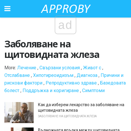
ad
Заболяване на
щитовидната жлеза
More:
Лечение
,
Свързани условия
,
Живот с
,
Отслабване
,
Хипотиреоидизъм
,
Диагноза
,
Причини и
рискови фактори
,
Репродуктивно здраве
,
Базедовата
болест
,
Поддръжка и коригиране
,
Симптоми
Как да изберем лекарство за заболяване на
щитовидната жлеза
ЗАБОЛЯВАНЕ НА ЩИТОВИДНАТА ЖЛЕЗА
Възможната връзка между щитовидната