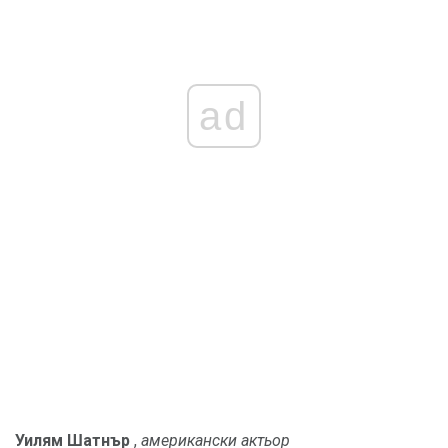
ad
Уилям Шатнър
,
американски актьор