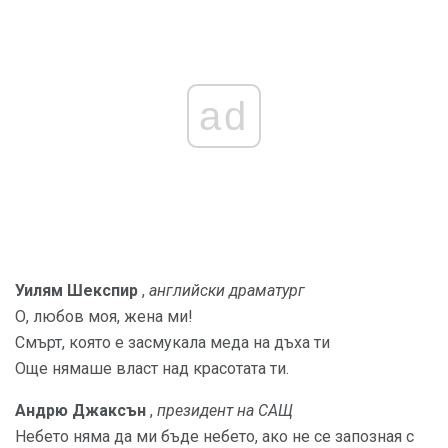
ad
Уилям Шекспир
,
английски драматург
О, любов моя, жена ми!
Смърт, която е засмукала меда на дъха ти
Още нямаше власт над красотата ти.
Андрю Джаксън
,
президент на САЩ
Небето няма да ми бъде небето, ако не се запозная с