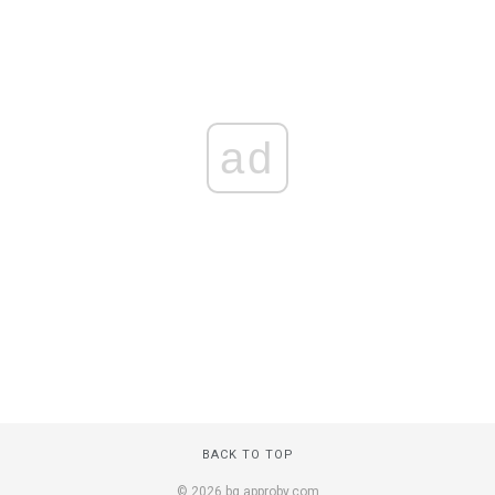
ad
BACK TO TOP
© 2026 bg.approby.com