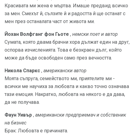
Красивата ми жена е мъртва. Имаше предвид всичко
за мен. Смехът й, сълзите й и радостта й ще останат с
мен през останалата част от живота ми.
Йохан Волфганг фон Гьоте
,
немски поет и автор
Сумата, която двама брачни хора дължат един на друг,
оспорва изчисленията. Това е безкраен дълг, който
може да бъде освободен само през вечността.
Никола Спаркс
,
американски автор
Моята съпруга, семейството ми, приятелите ми -
всички ме научиха за любовта и какво точно означава
тази емоция. Накратко, любовта на някого е да дава,
да не получава.
Фаун Уивър
,
американски предприемач и собственик
на бизнес
Брак: Любовта е причината.