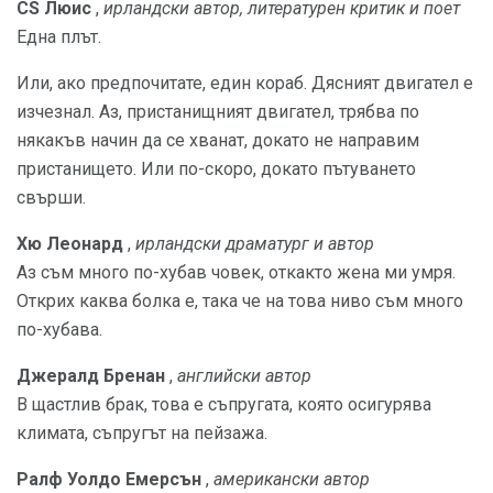
CS Люис
,
ирландски автор, литературен критик и поет
Една плът.
Или, ако предпочитате, един кораб. Дясният двигател е
изчезнал. Аз, пристанищният двигател, трябва по
някакъв начин да се хванат, докато не направим
пристанището. Или по-скоро, докато пътуването
свърши.
Хю Леонард
,
ирландски драматург и автор
Аз съм много по-хубав човек, откакто жена ми умря.
Открих каква болка е, така че на това ниво съм много
по-хубава.
Джералд Бренан
,
английски автор
В щастлив брак, това е съпругата, която осигурява
климата, съпругът на пейзажа.
Ралф Уолдо Емерсън
,
американски автор