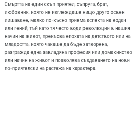
Смъртта на един скъп приятел, съпруга, брат,
любовник, която не изглеждаше нищо друго освен
лишаване, малко по-късно приема аспекта на водач
или гений; тъй като тя често води революции в нашия
начин на живот, прекъсва епохата на детството или на
младостта, която чакаше да бъде затворена,
разгражда една завладяна професия или домакинство
или начин на живот и позволява създаването на нови
по-приятелски на растежа на характера.