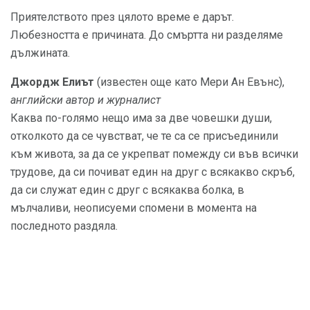
Приятелството през цялото време е дарът.
Любезността е причината. До смъртта ни разделяме
дължината.
Джордж Елиът
(известен още като Мери Ан Евънс),
английски автор и журналист
Каква по-голямо нещо има за две човешки души,
отколкото да се чувстват, че те са се присъединили
към живота, за да се укрепват помежду си във всички
трудове, да си почиват един на друг с всякакво скръб,
да си служат един с друг с всякаква болка, в
мълчаливи, неописуеми спомени в момента на
последното раздяла.