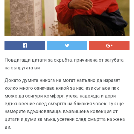
Повдигащи цитати за скръбта, причинена от загубата
на съпругата ви
Докато думите никога не могат напълно да изразят
колко много означава някой за нас, езикът все пак
може да осигури комфорт, утеха, надежда и дори
вдъхновение след смъртта на близкия човек. Тук ще
намерите вдъхновяваща, възвишена колекция от
цитати и думи за мъка, усетени след смъртта на жена
ви.