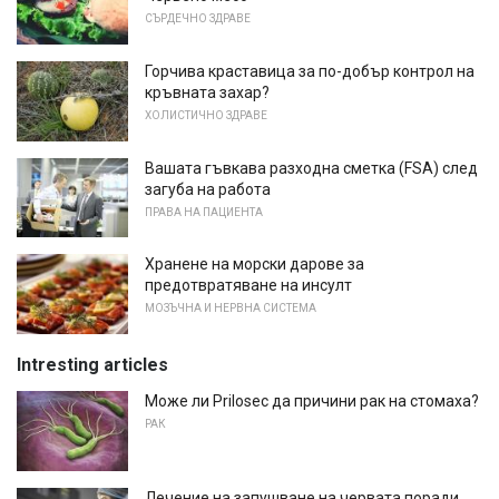
СЪРДЕЧНО ЗДРАВЕ
Горчива краставица за по-добър контрол на
кръвната захар?
ХОЛИСТИЧНО ЗДРАВЕ
Вашата гъвкава разходна сметка (FSA) след
загуба на работа
ПРАВА НА ПАЦИЕНТА
Хранене на морски дарове за
предотвратяване на инсулт
МОЗЪЧНА И НЕРВНА СИСТЕМА
Intresting articles
Може ли Prilosec да причини рак на стомаха?
РАК
Лечение на запушване на червата поради