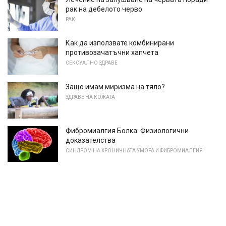
рак на дебелото черво
РАК
Как да използвате комбинирани
противозачатъчни хапчета
СЕКСУАЛНО ЗДРАВЕ
Защо имам миризма на тяло?
ЗДРАВЕ НА КОЖАТА
Фибромиалгия Болка: Физиологични
доказателства
СИНДРОМ НА ХРОНИЧНАТА УМОРА И ФИБРОМИАЛГИЯ