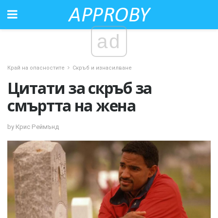
ad
Край на опасностите
Скръб и изнасилване
Цитати за скръб за
смъртта на жена
by Крис Реймънд