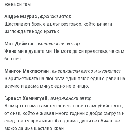
жена си там.
Андре Маурис
,
френски автор
Щастливият брак е дълъг разговор, който винаги
изглежда твърде кратък.
Мат Деймън
,
американски актьор
Жена ми е душата ми. Не мога да си представя, че съм
без нея.
Мингон Маклафлин
,
американски автор и журналист
В аритметиката на любовта един плюс един е равен на
всичко и двама минус едно не е нищо.
Ърнест Хемингуей
,
американски автор
В смъртта няма самотен човек, освен самоубийството,
от онзи, който е живял много години с добра съпруга и
след това я преживял. Ако двама души се обичат, не
може да има щастлив край.