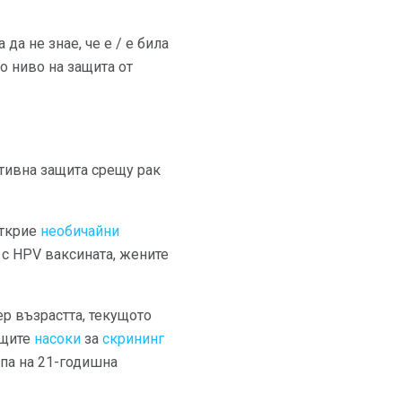
а не знае, че е / е била
 ниво на защита от
тивна защита срещу рак
открие
необичайни
 с HPV ваксината, жените
ер възрастта, текущото
ущите
насоки
за
скрининг
апа на 21-годишна