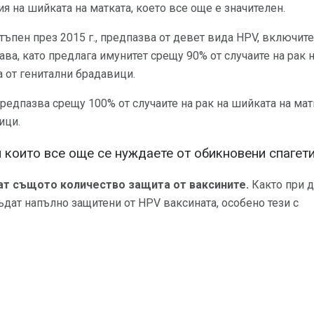
я на шийката на матката, което все още е значителен.
остъпен през 2015 г., предпазва от девет вида HPV, включит
ава, като предлага имунитет срещу 90% от случаите на рак 
от генитални брадавици.
 предпазва срещу 100% от случаите на рак на шийката на мат
ици.
и които все още се нуждаете от обикновени спагет
ат същото количество защита от ваксините.
Както при д
дат напълно защитени от HPV ваксината, особено тези с