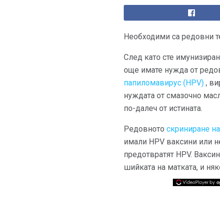
Необходими са редовни те
След като сте имунизирани 
още имате нужда от ред
папиломавирус (HPV)
, ви
нуждата от смазочно мас
по-далеч от истината.
Редовното
скриниране на
имали HPV ваксини или не
предотвратят HPV. Ваксин
шийката на матката, и няк