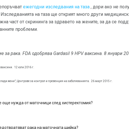
репоръчват
ежегодни изследвания на таза
, дори ако не по
 Изследванията на таза ще открият много други медицинск
ажна част от скрининга за здравето на жените, за да се по
ранните проблеми.
е за рака.
FDA одобрява Gardasil 9 HPV ваксина.
8 януари 20
 ваксини.
12 юли 2016 г.
лади жени", Центрове за контрол и превенция на заболяванията.
26 март 2015 г.
е още нужда от маточници след хистеректомия?
едотвратяват рака на маточната шийка?