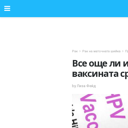
Рак
Рак на маточната шийка
П
Все още ли 
ваксината ср
by Лиза Фейд