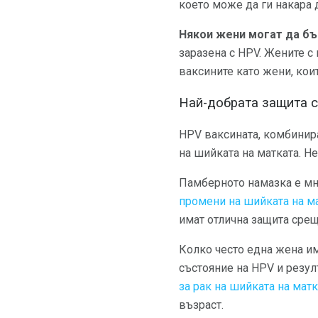
което може да ги накара 
Някои жени могат да бъ
заразена с HPV. Жените 
ваксините като жени, коит
Най-добрата защита с
HPV ваксината, комбинир
на шийката на матката. Не
Памберното намазка е мн
промени на шийката на м
имат отлична защита срещ
Колко често една жена им
състояние на HPV и резул
за рак на шийката на матк
възраст.