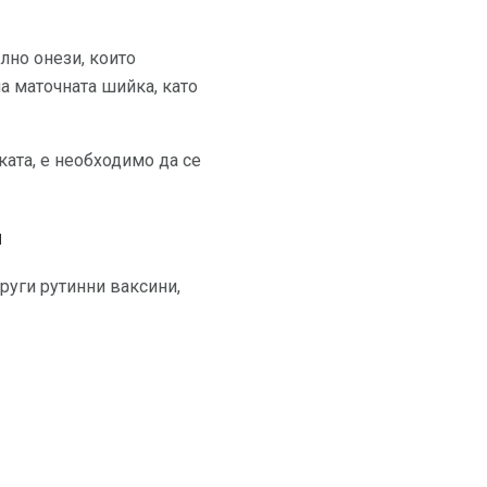
елно онези, които
на маточната шийка, като
ката, е необходимо да се
и
руги рутинни ваксини,