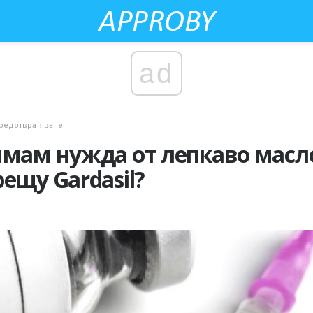
ad
редотвратяване
имам нужда от лепкаво масл
ещу Gardasil?