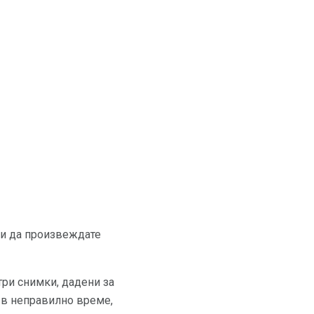
 и да произвеждате
три снимки, дадени за
 в неправилно време,