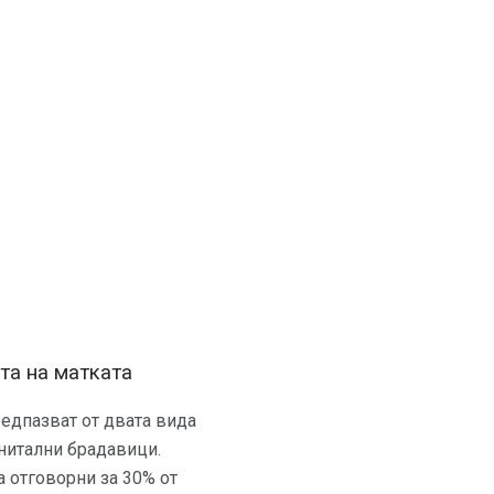
та на матката
предпазват от двата вида
енитални брадавици.
а отговорни за 30% от