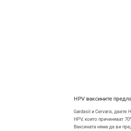
HPV ваксините предла
Gardasil и Cervarix, двет
HPV, които причиняват 70%
Ваксината няма да ви пре