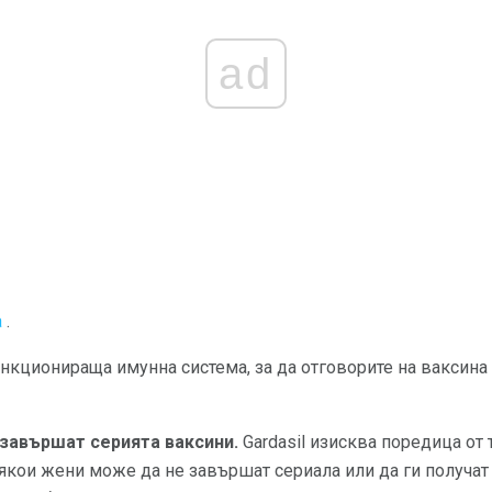
ad
а
.
нкционираща имунна система, за да отговорите на ваксина
завършат серията ваксини.
Gardasil изисква поредица от 
якои жени може да не завършат сериала или да ги получат