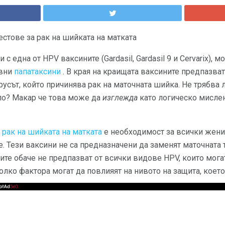
стове за рак на шийката на матката
с една от HPV ваксините (Gardasil, Gardasil 9 и Cervarix), 
овни
папатаксини
. В края на краищата ваксините предпазва
русът, който причинява рак на маточната шийка. Не трябва
ло? Макар че това може да
изглежда
като логическо мислен
 рак на шийката на матката
е необходимост за всички жени
. Тези ваксини не са предназначени да заменят маточната т
ите обаче не предпазват от всички видове HPV, които могат
олко фактора могат да повлияят на нивото на защита, което