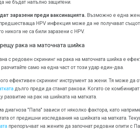
да не бъдат напълно защитени.
дат заразени преди ваксинацията.
Възможно е една жена д
с предшестваща HPV инфекция може да не получават същото
о никога не са били заразени с HPV.
рещу рака на маточната шийка
ана с редовен скрининг на рака на маточната шийка
е ефек
 разчитайте само на една част от този удар един-два.
ого ефективен скрининг инструмент за жени. Тя може да 
атката
дълго преди да станат ракови. Когато се комбинират
у развитие на рак на шийката на матката.
а диагноза "Папа" зависи от няколко фактора, като наприм
тата от предишни изследвания на шийката на матката. Тек
ата
препоръчват на жените да започнат редовни опити с П