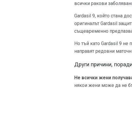
всички ракови заболявани
Gardasil 9, който стана д
оригиналът Gardasil защит
същевременно предпазва 
Но тъй като Gardasil 9 не
направят редовни маточн
Други причини, порад
Не всички жени получав
някои жени може да не бъ