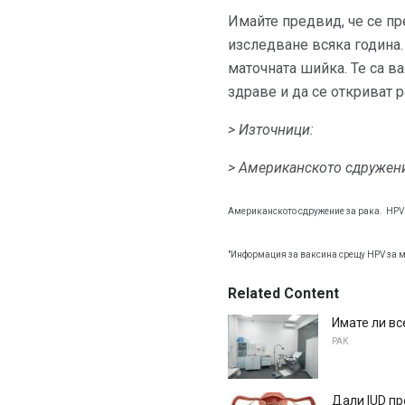
Имайте предвид, че се п
изследване всяка година.
маточната шийка. Те са в
здраве и да се откриват 
> Източници:
> Американското сдружени
Американското сдружение за рака.
HPV
"Информация за ваксина срещу HPV за м
Related Content
Имате ли вс
РАК
Дали IUD пр