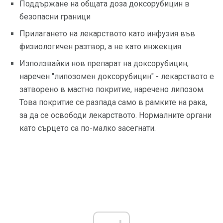
Поддържане на общата доза доксорубицин в
безопасни граници
Прилагането на лекарството като инфузия във
физиологичен разтвор, а не като инжекция
Използвайки нов препарат на доксорубицин,
наречен "липозомен доксорубицин" - лекарството е
затворено в мастно покритие, наречено липозом.
Това покритие се разпада само в рамките на рака,
за да се освободи лекарството. Нормалните органи
като сърцето са по-малко засегнати.