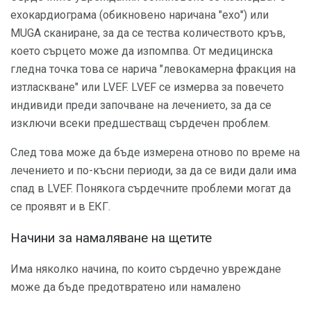
ехокардиограма (обикновено наричана "ехо") или
MUGA сканиране, за да се тества количеството кръв,
което сърцето може да изпомпва. От медицинска
гледна точка това се нарича "левокамерна фракция на
изтласкване" или LVEF. LVEF се измерва за повечето
индивиди преди започване на лечението, за да се
изключи всеки предшестващ сърдечен проблем.
След това може да бъде измерена отново по време на
лечението и по-късни периоди, за да се види дали има
спад в LVEF. Понякога сърдечните проблеми могат да
се проявят и в ЕКГ.
Начини за намаляване на щетите
Има няколко начина, по които сърдечно увреждане
може да бъде предотвратено или намалено