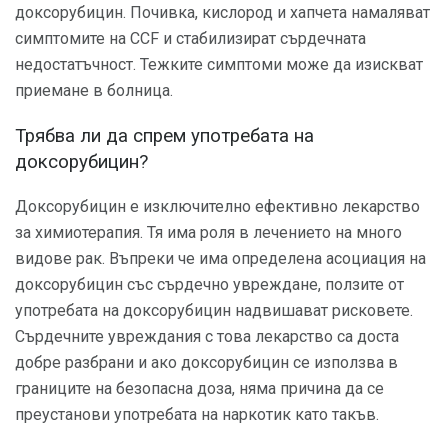
доксорубицин. Почивка, кислород и хапчета намаляват
симптомите на CCF и стабилизират сърдечната
недостатъчност. Тежките симптоми може да изискват
приемане в болница.
Трябва ли да спрем употребата на
доксорубицин?
Доксорубицин е изключително ефективно лекарство
за химиотерапия. Тя има роля в лечението на много
видове рак. Въпреки че има определена асоциация на
доксорубицин със сърдечно увреждане, ползите от
употребата на доксорубицин надвишават рисковете.
Сърдечните увреждания с това лекарство са доста
добре разбрани и ако доксорубицин се използва в
границите на безопасна доза, няма причина да се
преустанови употребата на наркотик като такъв.