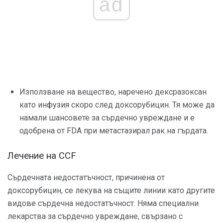
ad
Използване на вещество, наречено дексразоксан
като инфузия скоро след доксорубицин. Тя може да
намали шансовете за сърдечно увреждане и е
одобрена от FDA при метастазирал рак на гърдата.
Лечение на CCF
Сърдечната недостатъчност, причинена от
доксорубицин, се лекува на същите линии като другите
видове сърдечна недостатъчност. Няма специални
лекарства за сърдечно увреждане, свързано с