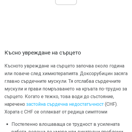
Късно увреждане на сърцето
Късното увреждане на сърцето започва около година
или повече след химиотерапията. Доксорубицин засяга
главно сърдечните мускули. Тя отслабва сърдечните
мускули и прави помръзването на кръвта по-трудно за
сърцето. Когато е тежко, това води до състояние,
наречено
застойна сърдечна недостатъчност
(CHF).
Хората с CHF се оплакват от редица симптоми
Постепенно влошаваща се трудност в усилената
работа, водеща до умора или дихателни проблеми