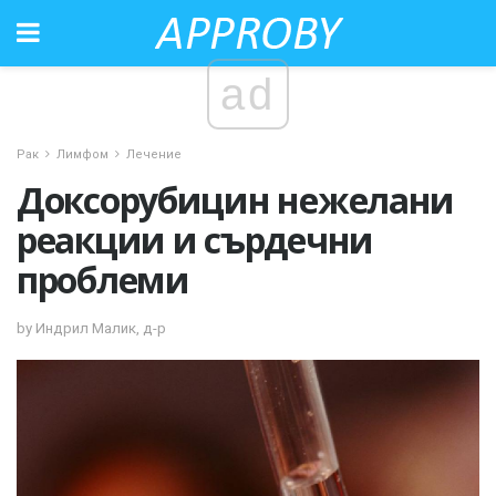
ad
Рак
Лимфом
Лечение
Доксорубицин нежелани
реакции и сърдечни
проблеми
by Индрил Малик, д-р