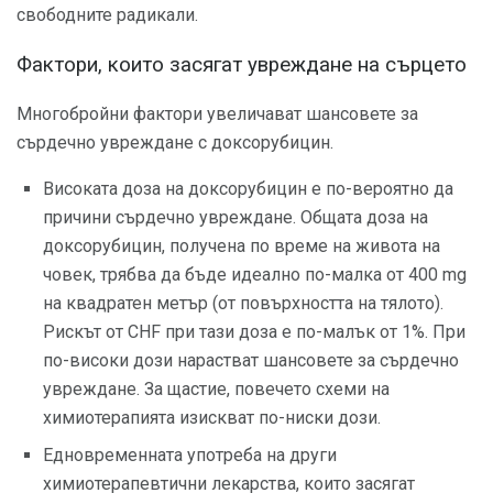
свободните радикали.
Фактори, които засягат увреждане на сърцето
Многобройни фактори увеличават шансовете за
сърдечно увреждане с доксорубицин.
Високата доза на доксорубицин е по-вероятно да
причини сърдечно увреждане. Общата доза на
доксорубицин, получена по време на живота на
човек, трябва да бъде идеално по-малка от 400 mg
на квадратен метър (от повърхността на тялото).
Рискът от CHF при тази доза е по-малък от 1%. При
по-високи дози нарастват шансовете за сърдечно
увреждане. За щастие, повечето схеми на
химиотерапията изискват по-ниски дози.
Едновременната употреба на други
химиотерапевтични лекарства, които засягат