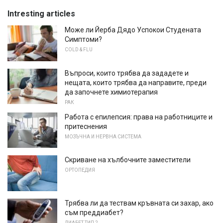
Intresting articles
Може ли Йерба Дядо Успокои Студената
Симптоми?
COLD & FLU
Въпроси, които трябва да зададете и
нещата, които трябва да направите, преди
да започнете химиотерапия
РАК
Работа с епилепсия: права на работниците и
притеснения
МОЗЪЧНА И НЕРВНА СИСТЕМА
Скриване на хълбочните заместители
ОРТОПЕДИЯ
Трябва ли да тествам кръвната си захар, ако
съм преддиабет?
ДИАБЕТ ТИП 2