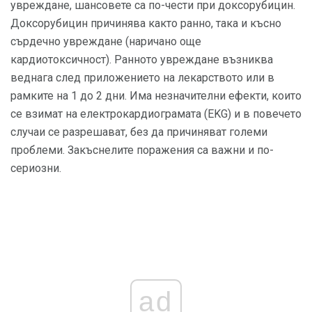
увреждане, шансовете са по-чести при доксорубицин.
Доксорубицин причинява както ранно, така и късно
сърдечно увреждане (наричано още
кардиотоксичност). Ранното увреждане възниква
веднага след приложението на лекарството или в
рамките на 1 до 2 дни. Има незначителни ефекти, които
се взимат на електрокардиограмата (EKG) и в повечето
случаи се разрешават, без да причиняват големи
проблеми. Закъснелите поражения са важни и по-
сериозни.
ad