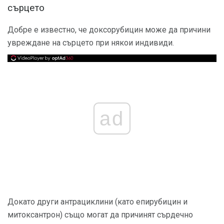
сърцето
Добре е известно, че доксорубицин може да причини
увреждане на сърцето при някои индивиди.
ad
Докато други антрациклини (като епирубицин и
митоксантрон) също могат да причинят сърдечно