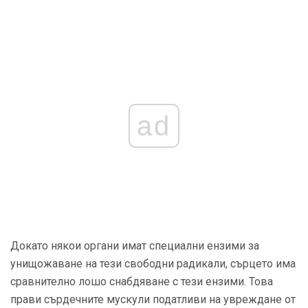
ad
Докато някои органи имат специални ензими за
унищожаване на тези свободни радикали, сърцето има
сравнително лошо снабдяване с тези ензими. Това
прави сърдечните мускули податливи на увреждане от