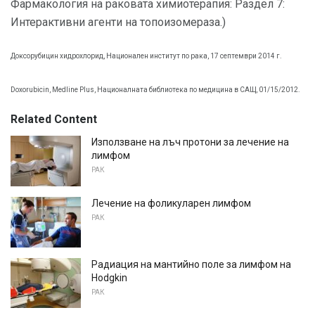
Фармакология на раковата химиотерапия: Раздел 7:
Интерактивни агенти на топоизомераза.)
Доксорубицин хидрохлорид, Национален институт по рака, 17 септември 2014 г.
Doxorubicin, Medline Plus, Националната библиотека по медицина в САЩ, 01/15/2012.
Related Content
Използване на лъч протони за лечение на
лимфом
РАК
Лечение на фоликуларен лимфом
РАК
Радиация на мантийно поле за лимфом на
Hodgkin
РАК