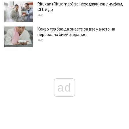
Rituxan (Rituximab) за неходжкинов лимфом,
CLL и др
РАК
Какво трябва да знаете за вземането на
перорална химиотерапия
РАК
ad