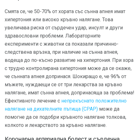
Смята се, че 50-70% от хората със сънна апнея имат
хипертония или високо кръвно налягане. Това
увеличава риска от сърдечен удар, инсулт и други
здравословни проблеми. Лабораторните
експерименти с животни са показали причинно-
следствена връзка, при наличие на сънна апнея,
водеща до по-късно развитие на хипертония. При хора
с трудно контролирана хипертония може да се окаже,
че сънната апнея допринася. Шокиращо е, че 96% от
мъжете, нуждаещи се от три лекарства за кръвно
налягане, имат сънна апнея, допринасяща за проблема!
Ефективното лечение с
непрекъснато положително
налягане на дихателните пътища (CPAP)
може да
помогне да се подобри кръвното налягане толкова,
колкото и лекарството за кръвно налягане.
Коронарна артериална болест и сърдечна