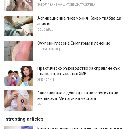
ЗАБОЛЯВАНЕ НА ЩИТОВИДНАТА ЖЛЕЗА
Аспирационна пневмония: Какво трябва да
знаете
COLD & FLU
Счупени глезена Симптоми и лечение
ПЪРВА ПОМОЩ
Практическо ръководство за справяне със
стигмата, свързана с ХИВ
ХИВ / СПИН
Запознаване с доклада за патологията на
меланома: Митотична честота
РАК
Intresting articles
Какви са предимствата и недостатъците на