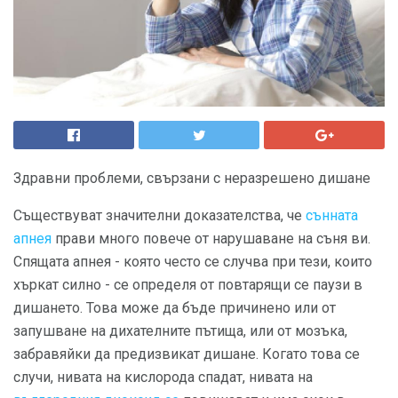
Здравни проблеми, свързани с неразрешено дишане
Съществуват значителни доказателства, че
сънната
апнея
прави много повече от нарушаване на съня ви.
Спящата апнея - която често се случва при тези, които
хъркат силно - се определя от повтарящи се паузи в
дишането. Това може да бъде причинено или от
запушване на дихателните пътища, или от мозъка,
забравяйки да предизвикат дишане. Когато това се
случи, нивата на кислорода спадат, нивата на