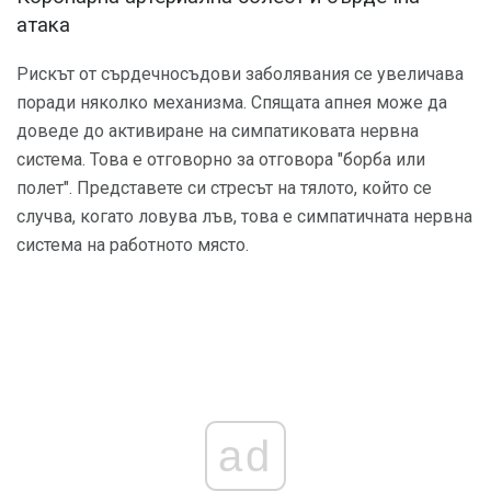
атака
Рискът от сърдечносъдови заболявания се увеличава
поради няколко механизма. Спящата апнея може да
доведе до активиране на симпатиковата нервна
система. Това е отговорно за отговора "борба или
полет". Представете си стресът на тялото, който се
случва, когато ловува лъв, това е симпатичната нервна
система на работното място.
ad