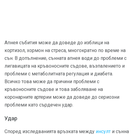
Апнея събития може да доведе до изблици на
кортизол, хормон на стреса, многократно по време на
сън. В допълнение, сънната апнея води до проблеми с
лигавицата на кръвоносните съдове, възпалението и
проблеми с метаболитната регулация и диабета.
Всичко това може да причини проблеми с
кръвоносните съдове и това заболяване на
коронарните артерии може да доведе до сериозни
проблеми като сърдечен удар.
Удар
Според изследванията връзката между
инсулт
и сънна