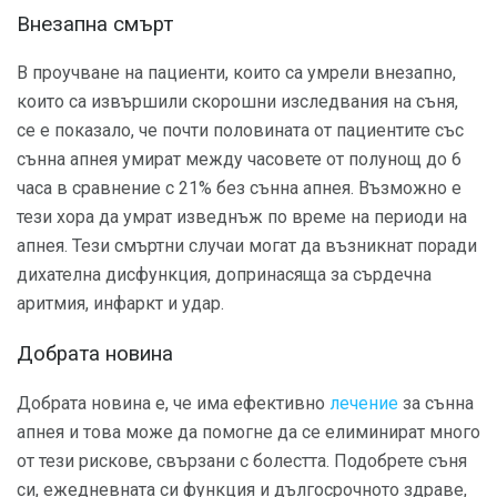
Внезапна смърт
В проучване на пациенти, които са умрели внезапно,
които са извършили скорошни изследвания на съня,
се е показало, че почти половината от пациентите със
сънна апнея умират между часовете от полунощ до 6
часа в сравнение с 21% без сънна апнея. Възможно е
тези хора да умрат изведнъж по време на периоди на
апнея. Тези смъртни случаи могат да възникнат поради
дихателна дисфункция, допринасяща за сърдечна
аритмия, инфаркт и удар.
Добрата новина
Добрата новина е, че има ефективно
лечение
за сънна
апнея и това може да помогне да се елиминират много
от тези рискове, свързани с болестта. Подобрете съня
си, ежедневната си функция и дългосрочното здраве,