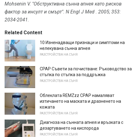
Mohsenin V. "Обструктивна сънна апнея като рисков
фактор за инсулт и смърт".
N Engl J Med
.
2005; 353:
2034-2041.
Related Content
10 Изненадващи признаци и симптоми на
нелекувана сънна апнея
РАЗСТРОЙСТВА НА СЪНЯ
CPAP Съвети за почистване: Ръководство за
стъпка по стъпка за поддръжка
РАЗСТРОЙСТВА НА СЪНЯ
Облеклата REMZzz CPAP намаляват
изтичането на маската и дразненето на
кожата
РАЗСТРОЙСТВА НА СЪНЯ
Диагноза на сънната апнея и връзката с
дезартуването на кислорода
РАЗСТРОЙСТВА НА СЪНЯ