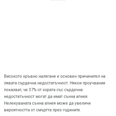
Високото кръвно налягане е основен причинител на
лявата сърдечна недостатъчност. Някои проучвания
показват, че 37% от хората със сърдечна
недостатъчност могат да имат сънна апнея.
Нелекуваната сънна апнея може да увеличи
вероятността от смъртта през годините.