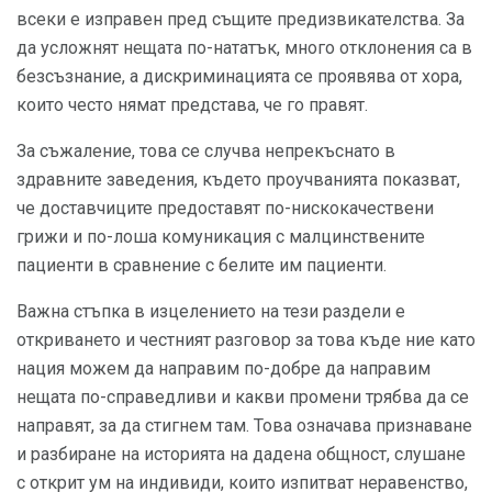
всеки е изправен пред същите предизвикателства. За
да усложнят нещата по-нататък, много отклонения са в
безсъзнание, а дискриминацията се проявява от хора,
които често нямат представа, че го правят.
За съжаление, това се случва непрекъснато в
здравните заведения, където проучванията показват,
че доставчиците предоставят по-нискокачествени
грижи и по-лоша комуникация с малцинствените
пациенти в сравнение с белите им пациенти.
Важна стъпка в изцелението на тези раздели е
откриването и честният разговор за това къде ние като
нация можем да направим по-добре да направим
нещата по-справедливи и какви промени трябва да се
направят, за да стигнем там. Това означава признаване
и разбиране на историята на дадена общност, слушане
с открит ум на индивиди, които изпитват неравенство,