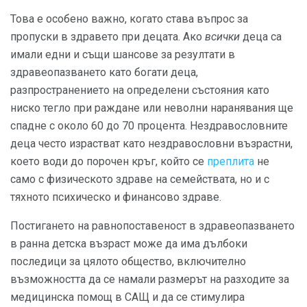
Това е особено важно, когато става въпрос за
пропуски в здравето при децата. Ако
всички
деца са
имали едни и същи шансове за резултати в
здравеопазването като богати деца,
разпространението на определени състояния като
ниско тегло при раждане или неволни наранявания ще
спадне с около 60 до 70 процента. Нездравословните
деца често израстват като нездравословни възрастни,
което води до порочен кръг, който се
преплита
не
само с физическото здраве на семействата, но и с
тяхното психическо и финансово здраве.
Постигането на равнопоставеност в здравеопазването
в ранна детска възраст може да има дълбоки
последици за цялото общество, включително
възможността да се намали размерът на разходите за
медицинска помощ в САЩ и да се стимулира