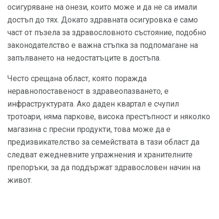
осигуряване на онези, които може и да не са имали
достъп до тях. Докато здравната осигуровка е само
част от пъзела за здравословното състояние, подобно
законодателство е важна стъпка за подпомагане на
запълването на недостатъците в достъпа.
Често срещана област, която поражда
неравнопоставеност в здравеопазването, е
инфраструктурата. Ако даден квартал е счупил
тротоари, няма паркове, висока престъпност и няколко
магазина с пресни продукти, това може да е
предизвикателство за семействата в тази област да
следват ежедневните упражнения и хранителните
препоръки, за да поддържат здравословен начин на
живот.