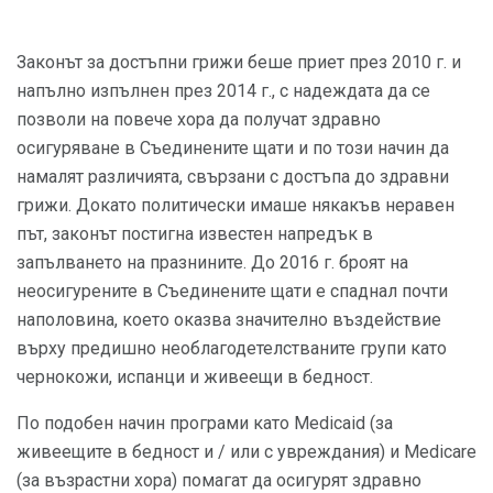
Законът за достъпни грижи беше приет през 2010 г. и
напълно изпълнен през 2014 г., с надеждата да се
позволи на повече хора да получат здравно
осигуряване в Съединените щати и по този начин да
намалят различията, свързани с достъпа до здравни
грижи. Докато политически имаше някакъв неравен
път, законът постигна известен напредък в
запълването на празнините. До 2016 г. броят на
неосигурените в Съединените щати е спаднал почти
наполовина, което оказва значително въздействие
върху предишно необлагодетелстваните групи като
чернокожи, испанци и живеещи в бедност.
По подобен начин програми като Medicaid (за
живеещите в бедност и / или с увреждания) и Medicare
(за възрастни хора) помагат да осигурят здравно