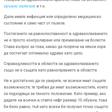
кръвно налягане
и т.н.
Дали имате инфекция или определено медицинско
състояние е само част от пъзела.
Постигането на равнопоставеност в здравеопазването
не е просто контролиране или премахване на болести.
Става въпрос за това, какво да попречи на някои хора
да постигнат оптимално здраве като цяло.
Справедливостта в областта на здравеопазването
също не е същата като равноправието в областта
Не е достатъчно да се уверите, че всички имат същите
възможности; те трябва да имат възможностите, които
са подходящи за тяхното положение. Като пример, ако
дадете на всички в стаята чифт размер 10 обувки, това
би било
равно,
тъй като всеки би получил точно същото