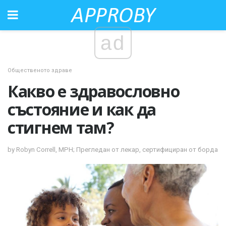
ad
Общественото здраве
Какво е здравословно
състояние и как да
стигнем там?
by Robyn Correll, MPH; Прегледан от лекар, сертифициран от борда