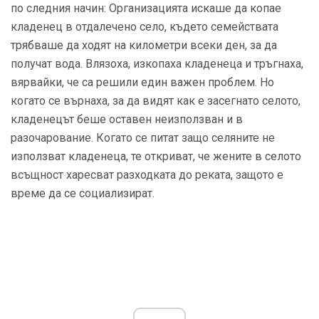
по следния начин: Организацията искаше да копае
кладенец в отдалечено село, където семействата
трябваше да ходят на километри всеки ден, за да
получат вода. Влязоха, изкопаха кладенеца и тръгнаха,
вярвайки, че са решили един важен проблем. Но
когато се върнаха, за да видят как е засегнато селото,
кладенецът беше оставен неизползван и в
разочарование. Когато се питат защо селяните не
използват кладенеца, те откриват, че жените в селото
всъщност харесват разходката до реката, защото е
време да се социализират.