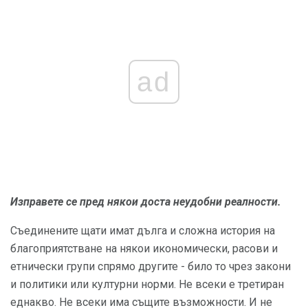
ad
Изправете се пред някои доста неудобни реалности.
Съединените щати имат дълга и сложна история на
благоприятстване на някои икономически, расови и
етнически групи спрямо другите - било то чрез закони
и политики или културни норми. Не всеки е третиран
еднакво. Не всеки има същите възможности. И не