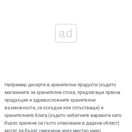
ad
Например десерти в хранителни продукти (където
магазините за хранителни стоки, предлагащи прясна
продукция и здравословните хранителни
възможности, са оскъдни или отсъстващи) и
хранителните блата (където небитните варианти като
бързо хранене са гъсто опаковани в дадена област)
могат да бъдат смекчени чрез местно ниво