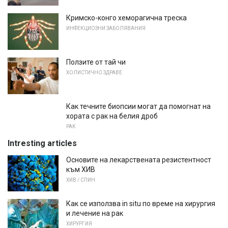
Кримско-конго хеморагична треска
ИНФЕКЦИОЗНИ ЗАБОЛЯВАНИЯ
Ползите от тай чи
ХОЛИСТИЧНО ЗДРАВЕ
Как течните биопсии могат да помогнат на
хората с рак на белия дроб
РАК
Intresting articles
Основите на лекарствената резистентност
към ХИВ
ХИВ / СПИН
Как се използва in situ по време на хирургия
и лечение на рак
ХИРУРГИЯ