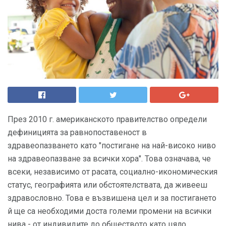
През 2010 г. американското правителство определи
дефиницията за равнопоставеност в
здравеопазването като "постигане на най-високо ниво
на здравеопазване за всички хора". Това означава, че
всеки, независимо от расата, социално-икономическия
статус, географията или обстоятелствата, да живееш
здравословно. Това е възвишена цел и за постигането
й ще са необходими доста големи промени на всички
нива - от индивидите до обществото като цяло.