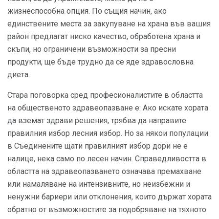
жизнеспособна опция. По същия начин, ако
единствените места за закупуване на храна във вашия
район предлагат ниско качество, обработена храна и
скъпи, но ограничени възможности за пресни
продукти, ще бъде трудно да се яде здравословна
диета.
Стара поговорка сред професионалистите в областта
на общественото здравеопазване е: Ако искате хората
да вземат здрави решения, трябва да направите
правилния избор лесния избор. Но за някои популации
в Съединените щати правилният избор дори не е
налице, нека само по лесен начин. Справедливостта в
областта на здравеопазването означава премахване
или намаляване на интензивните, но неизбежни и
ненужни бариери или отклонения, които държат хората
обратно от възможностите за подобряване на тяхното