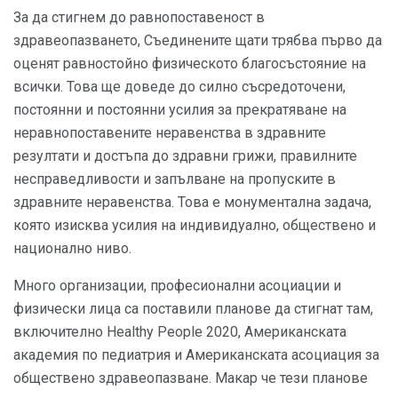
За да стигнем до равнопоставеност в
здравеопазването, Съединените щати трябва първо да
оценят равностойно физическото благосъстояние на
всички. Това ще доведе до силно съсредоточени,
постоянни и постоянни усилия за прекратяване на
неравнопоставените неравенства в здравните
резултати и достъпа до здравни грижи, правилните
несправедливости и запълване на пропуските в
здравните неравенства. Това е монументална задача,
която изисква усилия на индивидуално, обществено и
национално ниво.
Много организации, професионални асоциации и
физически лица са поставили планове да стигнат там,
включително Healthy People 2020, Американската
академия по педиатрия и Американската асоциация за
обществено здравеопазване. Макар че тези планове