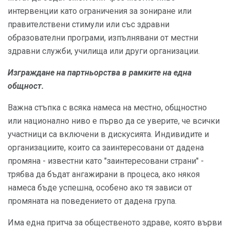
интервенции като ограничения за зониране или
правителствени стимули или със здравни
образователни програми, изпълнявани от местни
здравни служби, училища или други организации.
Изграждане на партньорства
в рамките на
една
общност.
Важна стъпка с всяка намеса на местно, общностно
или национално ниво е първо да се уверите, че всички
участници са включени в дискусията. Индивидите и
организациите, които са заинтересовани от дадена
промяна - известни като "заинтересовани страни" -
трябва да бъдат ангажирани в процеса, ако някоя
намеса бъде успешна, особено ако тя зависи от
промяната на поведението от дадена група.
Има една притча за общественото здраве, която върви