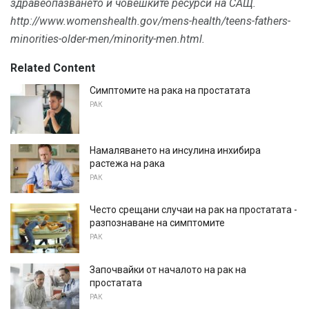
здравеопазването и човешките ресурси на САЩ.
http://www.womenshealth.gov/mens-health/teens-fathers-
minorities-older-men/minority-men.html.
Related Content
Симптомите на рака на простатата
РАК
Намаляването на инсулина инхибира
растежа на рака
РАК
Често срещани случаи на рак на простатата -
разпознаване на симптомите
РАК
Започвайки от началото на рак на
простатата
РАК