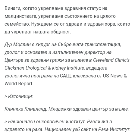
Винаги, когато укрепваме здравния статус на
малцинствата, укрепваме състоянието на цялото
семейство. Нуждаем се от здрави и здрави хора, които
да укрепват нашата общност.
Д-р Модлин е хирург на бъбречната трансплантация,
уролог и основател и изпълнителен директор на
Центъра за здравни грижи за мъжете в Cleveland Clinic's
Glickman Urological & kidney Institute, водещата
урологична програма на
САЩ,
класирана от
US News &
World Report
.
> Източници:
Клиника Кливланд.
Младежки здравен център за мъже.
> Национален онкологичен институт.
Различия в
здравето на рака.
Национален уеб сайт на Рака Институт.