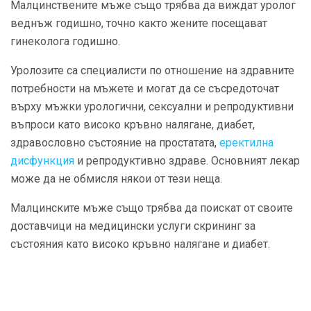
Малцинствените мъже също трябва да виждат уролог
веднъж годишно, точно както жените посещават
гинеколога годишно.
Уролозите са специалисти по отношение на здравните
потребности на мъжете и могат да се съсредоточат
върху мъжки урологични, сексуални и репродуктивни
въпроси като високо кръвно налягане, диабет,
здравословно състояние на простатата,
еректилна
дисфункция
и репродуктивно здраве. Основният лекар
може да не обмисля някои от тези неща.
Малцинските мъже също трябва да поискат от своите
доставчици на медицински услуги скрининг за
състояния като високо кръвно налягане и диабет.