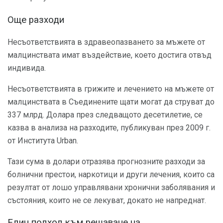
Още разходи
Несъответствията в здравеопазването за мъжете от
малцинствата имат въздействие, което достига отвъд
индивида.
Несъответствията в грижите и лечението на мъжете от
малцинствата в Съединените щати могат да струват до
337 млрд. Долара през следващото десетилетие, се
казва в анализа на разходите, публикуван през 2009 г.
от Института Urban.
Тази сума в долари отразява прогнозните разходи за
болнични престои, наркотици и други лечения, които са
резултат от лошо управлявани хронични заболявания и
състояния, които не се лекуват, докато не напреднат.
Един подход към решаване на