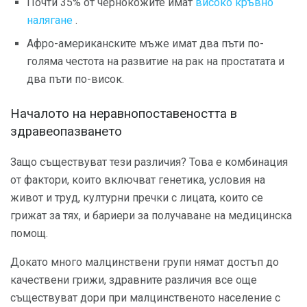
Почти 35% от чернокожите имат
високо кръвно
налягане
.
Афро-американските мъже имат два пъти по-
голяма честота на развитие на рак на простатата и
два пъти по-висок.
Началото на неравнопоставеността в
здравеопазването
Защо съществуват тези различия? Това е комбинация
от фактори, които включват генетика, условия на
живот и труд, културни пречки с лицата, които се
грижат за тях, и бариери за получаване на медицинска
помощ.
Докато много малцинствени групи нямат достъп до
качествени грижи, здравните различия все още
съществуват дори при малцинственото население с