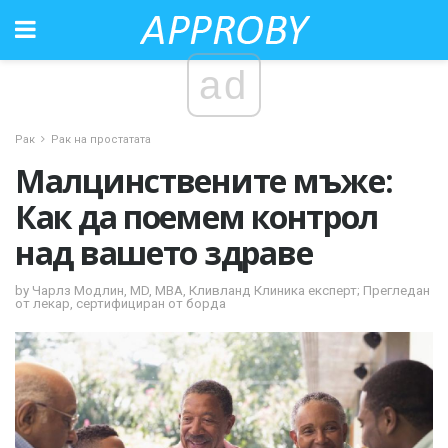
ad
Рак
Рак на простатата
Малцинствените мъже:
Как да поемем контрол
над вашето здраве
by Чарлз Модлин, MD, MBA, Кливланд Клиника експерт; Прегледан
от лекар, сертифициран от борда