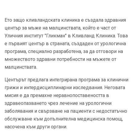
Ето защо кливландската клиника е създала здравния
център за мъже на малцинствата, който е част от
Уличния институт "Гликман" в Кливланд Клиника. Това
е първият център в страната, създаден от урологична
програма, специално разработена, за да отговори на
множеството здравни потребности на мъжете от
малцинствата.
Центърът предлага интегрирана програма за клинични
грижи и интердисциплинарни изследвания. Неговата
мисия е да премахне неравнопоставеността в
здравеопазването чрез лечение на урологични
заболявания и свързване на пациенти с недостатъчно
обслужване към допълнителна медицинска помощ,
насочена към други органи.