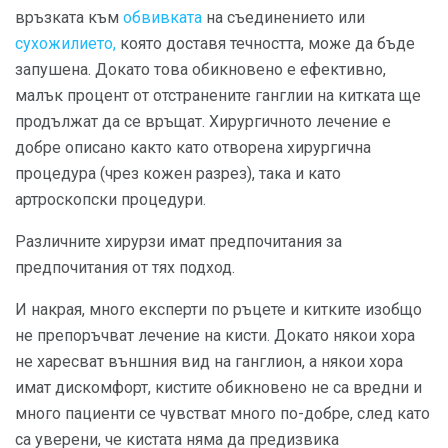
връзката към
обвивката
на съединението или
сухожилието,
която доставя течността, може да бъде
запушена. Докато това обикновено е ефективно,
малък процент от отстранените ганглии на китката ще
продължат да се връщат. Хирургичното лечение е
добре описано както като отворена хирургична
процедура (чрез кожен разрез), така и като
артроскопски процедури.
Различните хирурзи имат предпочитания за
предпочитания от тях подход.
И накрая, много експерти по ръцете и китките изобщо
не препоръчват лечение на кисти. Докато някои хора
не харесват външния вид на ганглион, а някои хора
имат дискомфорт, кистите обикновено не са вредни и
много пациенти се чувстват много по-добре, след като
са уверени, че кистата няма да предизвика