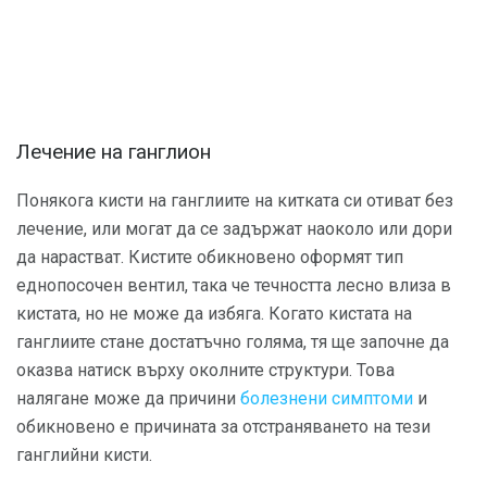
Лечение на ганглион
Понякога кисти на ганглиите на китката си отиват без
лечение, или могат да се задържат наоколо или дори
да нарастват. Кистите обикновено оформят тип
еднопосочен вентил, така че течността лесно влиза в
кистата, но не може да избяга. Когато кистата на
ганглиите стане достатъчно голяма, тя ще започне да
оказва натиск върху околните структури. Това
налягане може да причини
болезнени симптоми
и
обикновено е причината за отстраняването на тези
ганглийни кисти.