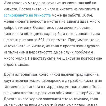
Има няколко метода за лечение на киста ганглий на
китката. Поставянето на игла в кистата на ганглиите и
аспирирането на течността
може да работи. Обаче,
желатиновата течност в кистата не винаги идва много
добре от иглата. Освен това, това лечение оставя
кистичната облицовка зад гърба, а ганглионната киста
ще се върне около 50% от времето. Предимството на
източването на киста е, че това е проста процедура за
изпълнение и вероятността да се случи проблем е
много малка. Недостатъкът е, че шансът за повторение
е доста висок.
Друга алтернатива, която някои наричат ​​традиционна,
други наричат ​​малко варварски, е да разбие кистата на
ганглията на китката с твърд предмет като книга. Това
разкрива кистата и разкъсва обвивката на торбичката.
Докато много хора са запознати с това лечение, това
не се счита за приемливо, тъй като има потенциал за