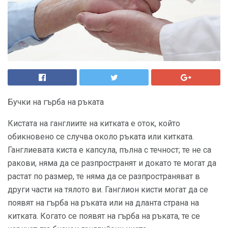
Бучки на гърба на ръката
Кистата на ганглиите на китката е оток, който
обикновено се случва около ръката или китката.
Ганглиевата киста е капсула, пълна с течност; те не са
ракови, няма да се разпространят и докато те могат да
растат по размер, те няма да се разпространяват в
други части на тялото ви. Ганглион кисти могат да се
появят на гърба на ръката или на дланта страна на
китката. Когато се появят на гърба на ръката, те се