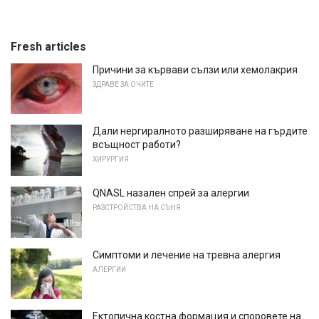
Fresh articles
Причини за кървави сълзи или хемолакрия
ЗДРАВЕ ЗА ОЧИТЕ
Дали нергиралното разширяване на гърдите
всъщност работи?
ХИРУРГИЯ
QNASL назален спрей за алергии
РАЗСТРОЙСТВА НА СЪНЯ
Симптоми и лечение на тревна алергия
АЛЕРГИИ
Ектопична костна формация и споровете на