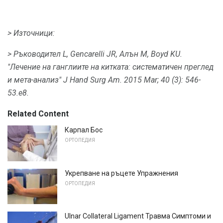
> Източници:
> Ръководител L, Gencarelli JR, Алън М, Boyd KU.
"Лечение на ганглиите на китката: систематичен преглед
и мета-анализ" J Hand Surg Am.
2015 Mar; 40 (3): 546-
53.e8.
Related Content
Карпал Бос
ОРТОПЕДИЯ
Укрепване на ръцете Упражнения
ОРТОПЕДИЯ
Ulnar Collateral Ligament Травма Симптоми и