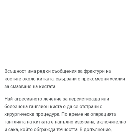
Всъщност има редки съобщения за фрактури на
костите около китката, свързани с прекомерни усилия
за смазване на кистата.
Най-агресивното лечение за персистираща или
болезнена ганглион киста е да се отстрани с
хирургическа процедура. По време на операцията
ганглията на китката е напълно изрязана, включително
и сака, който обгражда течността. В допълнение,