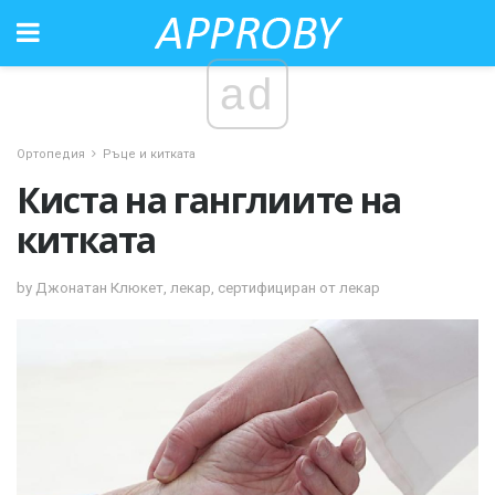
ad
Ортопедия
Ръце и китката
Киста на ганглиите на
китката
by Джонатан Клюкет, лекар, сертифициран от лекар