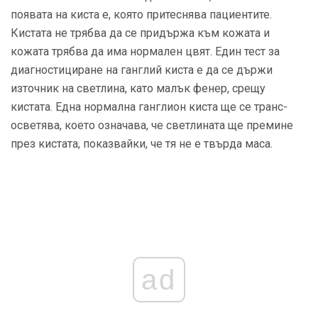
появата на киста е, която притеснява пациентите.
Кистата не трябва да се придържа към кожата и
кожата трябва да има нормален цвят. Един тест за
диагностициране на ганглий киста е да се държи
източник на светлина, като малък фенер, срещу
кистата. Една нормална ганглион киста ще се транс-
осветява, което означава, че светлината ще премине
през кистата, показвайки, че тя не е твърда маса.
ad