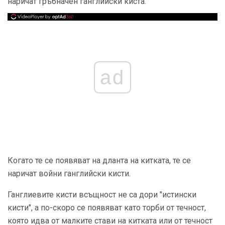
наричат ​​гръбначен ганглийски киста.
ad
Когато те се появяват на дланта на китката, те се
наричат ​​войни ганглийски кисти.
Ганглиевите кисти всъщност не са дори "истински
кисти", а по-скоро се появяват като торби от течност,
която идва от малките стави на китката или от течност