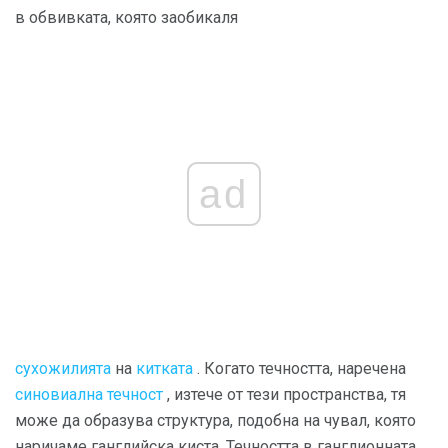
в обвивката, която заобикаля
ad
сухожилията
на
китката
. Когато течността, наречена
синовиална течност
, изтече от тези пространства, тя
може да образува структура, подобна на чувал, която
наричаме ганглийска киста. Течността в ганглионната