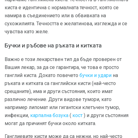
киста е идентична с нормалната течност, която се
намира в съединението или в обвивката на
сухожилията. Течността е желатинова, изглежда и се
чувства като желе.
Бучки и ръбове на ръката и китката
Важно е този лекарствен тип да бъде проверен от
Вашия лекар, за да се гарантира, че това е просто
ганглий киста. Докато повечето
бучки и удари
на
ръката и китката са ганглийски кисти (най-често
срещаните), има и други състояния, които имат
различно лечение. Други видове тумори, като
например липомат или гигантски клетъчен тумор,
инфекции,
карпална бозука
(
кост
) и други състояния
могат да причинят бучки около китката.
Ганглиевите кисти може да са нежни, но най-често