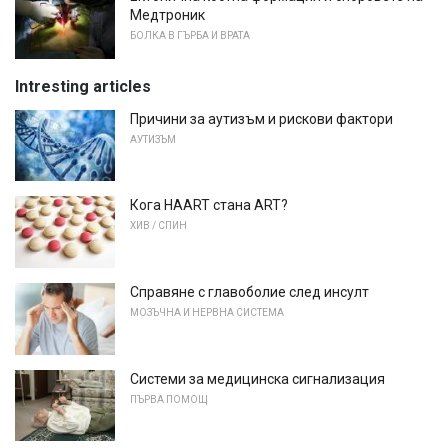
Медтроник
БОЛКА В ГЪРБА И ВРАТА
Intresting articles
Причини за аутизъм и рискови фактори
АУТИЗЪМ
Кога HAART стана ART?
ХИВ / СПИН
Справяне с главоболие след инсулт
МОЗЪЧНА И НЕРВНА СИСТЕМА
Системи за медицинска сигнализация
ПЪРВА ПОМОЩ