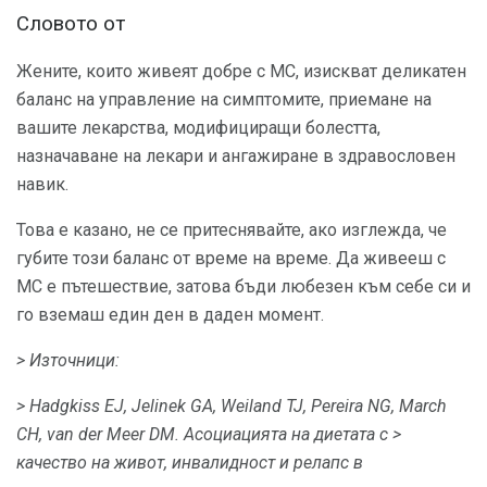
Словото от
Жените, които живеят добре с МС, изискват деликатен
баланс на управление на симптомите, приемане на
вашите лекарства, модифициращи болестта,
назначаване на лекари и ангажиране в здравословен
навик.
Това е казано, не се притеснявайте, ако изглежда, че
губите този баланс от време на време. Да живееш с
МС е пътешествие, затова бъди любезен към себе си и
го вземаш един ден в даден момент.
> Източници:
> Hadgkiss EJ, Jelinek GA, Weiland TJ, Pereira NG, March
CH, van der Meer DM.
Асоциацията на диетата с
>
качество
на живот, инвалидност и релапс в