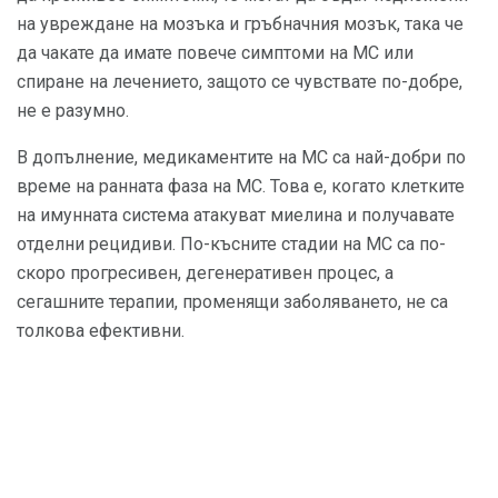
на увреждане на мозъка и гръбначния мозък, така че
да чакате да имате повече симптоми на МС или
спиране на лечението, защото се чувствате по-добре,
не е разумно.
В допълнение, медикаментите на МС са най-добри по
време на ранната фаза на МС. Това е, когато клетките
на имунната система атакуват миелина и получавате
отделни рецидиви. По-късните стадии на МС са по-
скоро прогресивен, дегенеративен процес, а
сегашните терапии, променящи заболяването, не са
толкова ефективни.