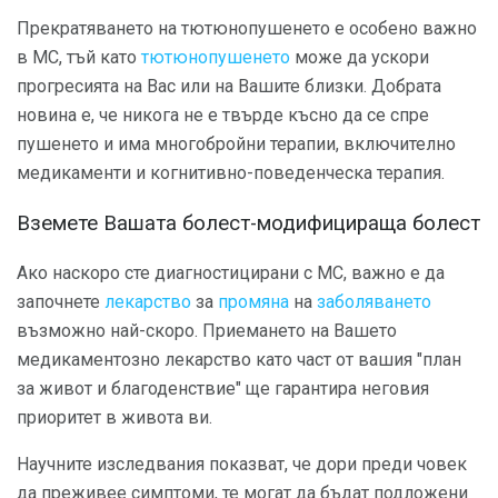
Прекратяването на тютюнопушенето е особено важно
в МС, тъй като
тютюнопушенето
може да ускори
прогресията на Вас или на Вашите близки. Добрата
новина е, че никога не е твърде късно да се спре
пушенето и има многобройни терапии, включително
медикаменти и когнитивно-поведенческа терапия.
Вземете Вашата болест-модифицираща болест
Ако наскоро сте диагностицирани с МС, важно е да
започнете
лекарство
за
промяна
на
заболяването
възможно най-скоро. Приемането на Вашето
медикаментозно лекарство като част от вашия "план
за живот и благоденствие" ще гарантира неговия
приоритет в живота ви.
Научните изследвания показват, че дори преди човек
да преживее симптоми, те могат да бъдат подложени