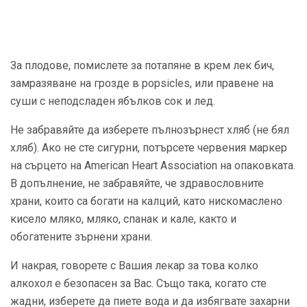
За плодове, помислете за потапяне в крем лек бич,
замразяване на грозде в popsicles, или правене на
суши с неподсладен ябълков сок и лед.
Не забравяйте да изберете пълнозърнест хляб (не бял
хляб). Ако не сте сигурни, потърсете червения маркер
на сърцето на American Heart Association на опаковката.
В допълнение, не забравяйте, че здравословните
храни, които са богати на калций, като нискомаслено
кисело мляко, мляко, спанак и кале, както и
обогатените зърнени храни.
И накрая, говорете с Вашия лекар за това колко
алкохол е безопасен за Вас. Също така, когато сте
жадни, изберете да пиете вода и да избягвате захарни