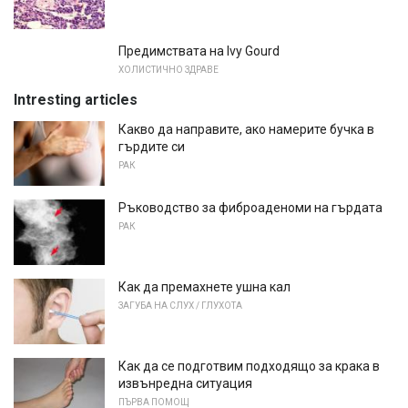
Предимствата на Ivy Gourd
ХОЛИСТИЧНО ЗДРАВЕ
Intresting articles
Какво да направите, ако намерите бучка в
гърдите си
РАК
Ръководство за фиброаденоми на гърдата
РАК
Как да премахнете ушна кал
ЗАГУБА НА СЛУХ / ГЛУХОТА
Как да се подготвим подходящо за крака в
извънредна ситуация
ПЪРВА ПОМОЩ