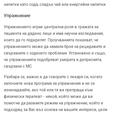
напитки като сода, сладък чай или енергийни напитки.
Упражнение
Упражнението играе централна роля в грижата за
пациента на дадено лице и има научни изследвания,
които да го подкрепят. Проучванията показват, че
упражнението може да намали броя на рецидивите и
свързаните с ходенето проблеми. Установено е също,
че упражненията подобряват умората и депресията,
свързани с МС.
Разбира се, важно е да говорите с лекаря си, когато
започнете нова програма за упражнения и не се
изненадвайте, ако той или тя ви препраща към
физически терапевт - някой, който може да ви
помогне да развиете режим на упражнение, който е
подходящ за Вас въз основа на вашите интереси, цели