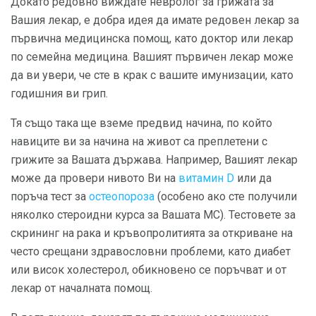
Докато редовно виждате невролог за грижата за
Вашия лекар, е добра идея да имате редовен лекар за
първична медицинска помощ, като доктор или лекар
по семейна медицина. Вашият първичен лекар може
да ви увери, че сте в крак с вашите имунизации, като
годишния ви грип.
Тя също така ще вземе предвид начина, по който
навиците ви за начина на живот са преплетени с
грижите за Вашата държава. Например, Вашият лекар
може да провери нивото Ви на
витамин D
или да
поръча тест за
остеопороза
(особено ако сте получили
няколко стероидни курса за Вашата МС). Тестовете за
скрининг на рака и кръвопролитията за откриване на
често срещани здравословни проблеми, като диабет
или висок холестерол, обикновено се поръчват и от
лекар от началната помощ.