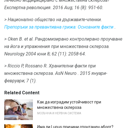
лечебно модифицирано с множествена склероза?
Експертна революция.
2016 Aug; 16 (8): 951-60.
> Национално общество на държавите-членки.
Препоръки за превантивна грижа: Основните факти
.
> Oken B. et al.
Рандомизирано контролирано проучване
на йога и упражнения при множествена склероза.
Neurology
2004 юни 8; 62 (11): 2058-64.
> Riccio P, Rossano R. Хранителни факти при
множествена склероза.
AsN Neuro
.
2015 януари-
февруари;
7 (1).
Related Content
Как да изградим устойчивост при
множествена склероза
МОЗЪЧНА И НЕРВНА СИСТЕМА
Има ли Lupus причини спонтанен аборт?