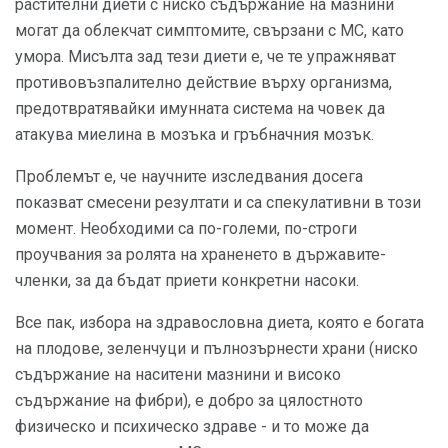
растителни диети с ниско съдържание на мазнини
могат да облекчат симптомите, свързани с МС, като
умора. Мисълта зад тези диети е, че те упражняват
противовъзпалително действие върху организма,
предотвратявайки имунната система на човек да
атакува миелина в мозъка и гръбначния мозък.
Проблемът е, че научните изследвания досега
показват смесени резултати и са спекулативни в този
момент. Необходими са по-големи, по-строги
проучвания за ролята на храненето в държавите-
членки, за да бъдат приети конкретни насоки.
Все пак, избора на здравословна диета, която е богата
на плодове, зеленчуци и пълнозърнести храни (ниско
съдържание на наситени мазнини и високо
съдържание на фибри), е добро за цялостното
физическо и психическо здраве - и то може да