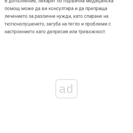
В допълнение, лекарят по първична медицинска
помощ може да ви консултира и да препраща
лечението за различни нужди, като спиране на
тютюнопушенето, загуба на тегло и проблеми с
настроението като депресия или тревожност.
ad