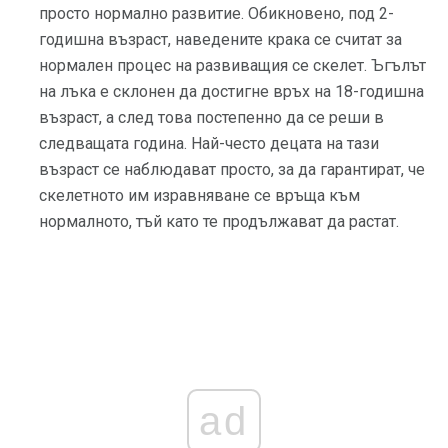
просто нормално развитие. Обикновено, под 2-
годишна възраст, наведените крака се считат за
нормален процес на развиващия се скелет. Ъгълът
на лъка е склонен да достигне връх на 18-годишна
възраст, а след това постепенно да се реши в
следващата година. Най-често децата на тази
възраст се наблюдават просто, за да гарантират, че
скелетното им изравняване се връща към
нормалното, тъй като те продължават да растат.
ad