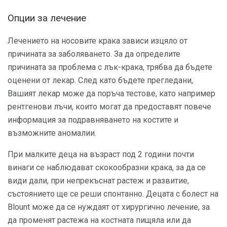
Опции за лечение
Лечението на носовите крака зависи изцяло от
причината за заболяването. За да определите
причината за проблема с лък-крака, трябва да бъдете
оценени от лекар. След като бъдете прегледани,
Вашият лекар може да поръча тестове, като например
рентгенови лъчи, които могат да предоставят повече
информация за подравняването на костите и
възможните аномалии.
При малките деца на възраст под 2 години почти
винаги се наблюдават скокообразни крака, за да се
види дали, при непрекъснат растеж и развитие,
състоянието ще се реши спонтанно. Децата с болест на
Blount може да се нуждаят от хирургично лечение, за
да променят растежа на костната пищяла или да