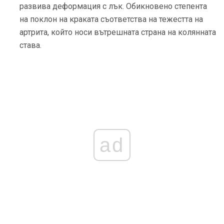
развива деформация с лък. Обикновено степента
на поклон на краката съответства на тежестта на
артрита, който носи вътрешната страна на колянната
става.
ad