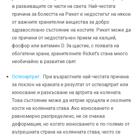
в развиващите се части на света. Най-честата
причина за болестта на Рикет е недостигът на някои
от важните хранителни вещества за добро
здравословно състояние на костите. Рикет може да
се причини от недостатъчен прием на калций,
фосфор или витамин D. За щастие, с появата на
обогатени храни, хранителните Ricket's стана много
необичайно в развития свят.
Остеоартрит
: При възрастните най-честата причина
за поклон на краката е резултат от остеоартрит или
износване и разкъсване на артрита на колената.
Това състояние може да изтрие хрущяла и околните
кости на колянната става. Ако износването е
равномерно разпределено, не се очаква
деформация, но когато износването е по-голямо от
вътрешната страна на колянната става, често се