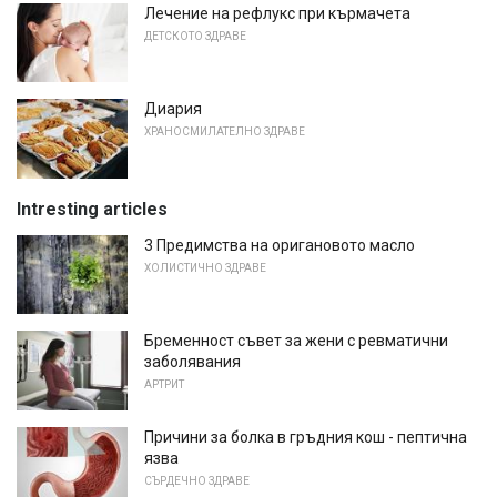
Лечение на рефлукс при кърмачета
ДЕТСКОТО ЗДРАВЕ
Диария
ХРАНОСМИЛАТЕЛНО ЗДРАВЕ
Intresting articles
3 Предимства на оригановото масло
ХОЛИСТИЧНО ЗДРАВЕ
Бременност съвет за жени с ревматични
заболявания
АРТРИТ
Причини за болка в гръдния кош - пептична
язва
СЪРДЕЧНО ЗДРАВЕ