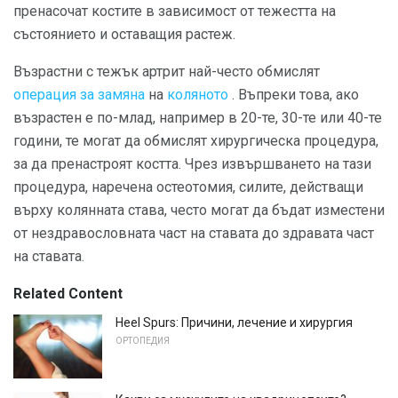
пренасочат костите в зависимост от тежестта на
състоянието и оставащия растеж.
Възрастни с тежък артрит най-често обмислят
операция за замяна
на
коляното
. Въпреки това, ако
възрастен е по-млад, например в 20-те, 30-те или 40-те
години, те могат да обмислят хирургическа процедура,
за да пренастроят костта. Чрез извършването на тази
процедура, наречена остеотомия, силите, действащи
върху колянната става, често могат да бъдат изместени
от нездравословната част на ставата до здравата част
на ставата.
Related Content
Heel Spurs: Причини, лечение и хирургия
ОРТОПЕДИЯ