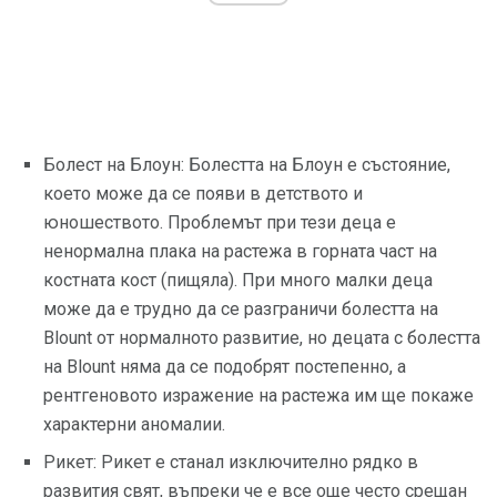
Болест на Блоун: Болестта на Блоун е състояние,
което може да се появи в детството и
юношеството. Проблемът при тези деца е
ненормална плака на растежа в горната част на
костната кост (пищяла). При много малки деца
може да е трудно да се разграничи болестта на
Blount от нормалното развитие, но децата с болестта
на Blount няма да се подобрят постепенно, а
рентгеновото изражение на растежа им ще покаже
характерни аномалии.
Рикет: Рикет е станал изключително рядко в
развития свят, въпреки че е все още често срещан