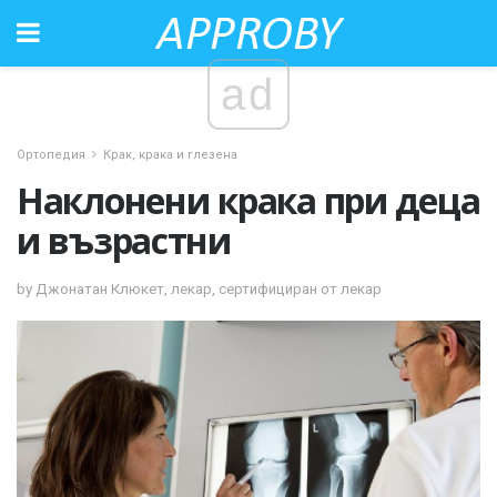
ad
Ортопедия
Крак, крака и глезена
Наклонени крака при деца
и възрастни
by Джонатан Клюкет, лекар, сертифициран от лекар