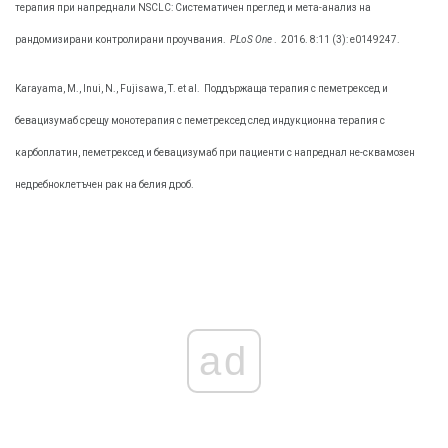
терапия при напреднали NSCLC: Систематичен преглед и мета-анализ на
рандомизирани контролирани проучвания.
PLoS One
.
2016. 8:11 (3): е0149247.
Karayama, М., Inui, N., Fujisawa, Т. et al.
Поддържаща терапия с пеметрексед и
бевацизумаб срещу монотерапия с пеметрексед след индукционна терапия с
карбоплатин, пеметрексед и бевацизумаб при пациенти с напреднал не-сквамозен
недребноклетъчен рак на белия дроб.
ad