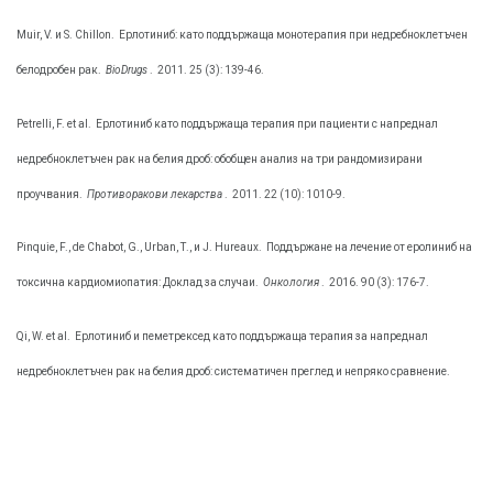
Muir, V. и S. Chillon.
Ерлотиниб: като поддържаща монотерапия при недребноклетъчен
белодробен рак.
BioDrugs
.
2011. 25 (3): 139-46.
Petrelli, F. et al.
Ерлотиниб като поддържаща терапия при пациенти с напреднал
недребноклетъчен рак на белия дроб: обобщен анализ на три рандомизирани
проучвания.
Противоракови лекарства
.
2011. 22 (10): 1010-9.
Pinquie, F., de Chabot, G., Urban, Т., и J. Hureaux.
Поддържане на лечение от еролиниб на
токсична кардиомиопатия: Доклад за случаи.
Онкология
.
2016. 90 (3): 176-7.
Qi, W. et al.
Ерлотиниб и пеметрексед като поддържаща терапия за напреднал
недребноклетъчен рак на белия дроб: систематичен преглед и непряко сравнение.