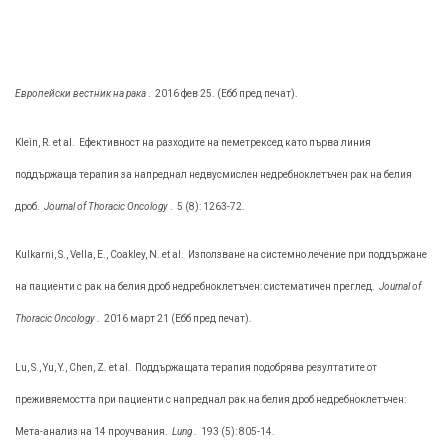
Европейски вестник на рака
.
2016 фев 25. (Ебб пред печат).
Klein, R. et al.
Ефективност на разходите на пеметрексед като първа линия
поддържаща терапия за напреднал недвусмислен недребноклетъчен рак на белия
дроб.
Journal of Thoracic Oncology
.
5 (8): 1263-72.
Kulkarni, S., Vella, Е., Coakley, N. et al.
Използване на системно лечение при поддържане
на пациенти с рак на белия дроб недребноклетъчен: систематичен преглед.
Journal of
Thoracic Oncology
.
2016 март 21 (Ебб пред печат).
Lu, S., Yu, Y., Chen, Z. et al.
Поддържащата терапия подобрява резултатите от
преживяемостта при пациенти с напреднал рак на белия дроб недребноклетъчен:
Мета-анализ на 14 проучвания.
Lung
.
193 (5): 805-14.