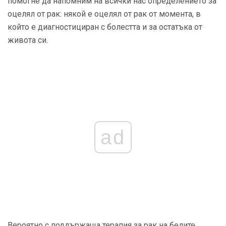
помогне да напомним на всички нас определението за
оцелял от рак: някой е оцелял от рак от момента, в
който е диагностициран с болестта и за остатъка от
живота си.
ad
Вероятно с поддържаща терапия за рак на белите