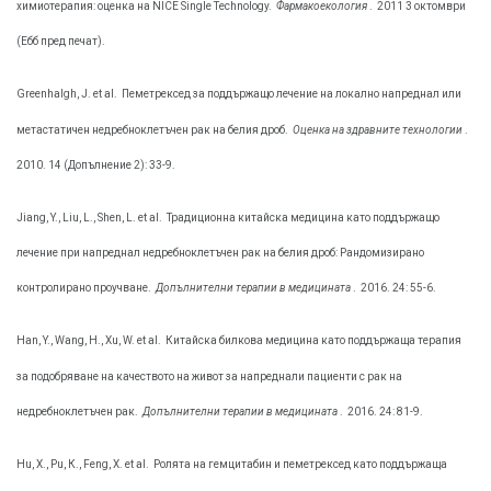
химиотерапия: оценка на NICE Single Technology.
Фармакоекология
.
2011 3 октомври
(Ебб пред печат).
Greenhalgh, J. et al.
Пеметрексед за поддържащо лечение на локално напреднал или
метастатичен недребноклетъчен рак на белия дроб.
Оценка на здравните технологии
.
2010. 14 (Допълнение 2): 33-9.
Jiang, Y., Liu, L., Shen, L. et al.
Традиционна китайска медицина като поддържащо
лечение при напреднал недребноклетъчен рак на белия дроб: Рандомизирано
контролирано проучване.
Допълнителни терапии в медицината
.
2016. 24: 55-6.
Han, Y., Wang, Н., Xu, W. et al.
Китайска билкова медицина като поддържаща терапия
за подобряване на качеството на живот за напреднали пациенти с рак на
недребноклетъчен рак.
Допълнителни терапии в медицината
.
2016. 24: 81-9.
Hu, X., Pu, К., Feng, Х. et al.
Ролята на гемцитабин и пеметрексед като поддържаща