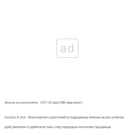
ad
Анонси на онкологията
.
2011 24 май (Ебб пред печат).
Dickson, R. et al.
Монотерапия с ерлотиниб за поддържащо лечение на рак на белия
дроб, различен от дребноклетъчен, след предходна платинова съдържаща