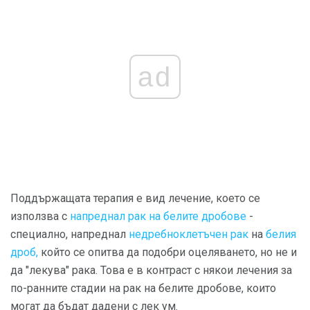
ad
Поддържащата терапия е вид лечение, което се
използва с
напреднал рак на белите дробове
-
специално, напреднал
недребноклетъчен рак
на
белия
дроб,
който се опитва да подобри оцеляването, но не и
да "лекува" рака. Това е в контраст с някои лечения за
по-ранните стадии на рак на белите дробове, които
могат да бъдат дадени с лек ум.