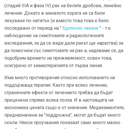
(стадий IIIA и фаза IV) рак на белите дробове, линейно
лечение. Докато в миналото хората не са били
лекувани по-нататък (и вместо това това е било
последвано от период на "
бдително чакане
" - т.е.
наблюдение на симптомите и радиологичните
изследвания, за да се види дали ракът ще нараства) за
да помогнем със симптомите на рак и, надяваме се, да
подобрим времето на преживяемост, освен това,
осигурено от химиотерапията от първа линия.
Има много противоречия относно използването на
поддържаща терапия. Както при всяко лечение,
страничните ефекти от лечението трябва да бъдат
преценени спрямо всяка полза. И в настоящата ни
икономика цената също е от значение. Медикаментите,
предназначени за "поддръжка", могат да бъдат много
скъпи. Някои проучвания показват само много малко