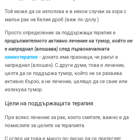
Той може да се използва и в някои случаи за хора с
малък рак на белия дроб (виж по-долу.)
Просто определение за поддържаща терапия е
продължителното активно лечение на тумор, който не
е напреднал (влошава) след първоначалната
химиотерапия
- докато има признаци, че ракът е
напреднал (влошен). С други думи, това е лечение,
целта да се поддържа тумор, който не се развива
активно бързо, а не лечение, целящо да се свие или
излекува тумор.
Цели на поддържащата терапия
При всяко лечение за рак, което смятате, важно е да
помислите за целите на терапията.
С оглед на това е много по-лесно да се претеглят