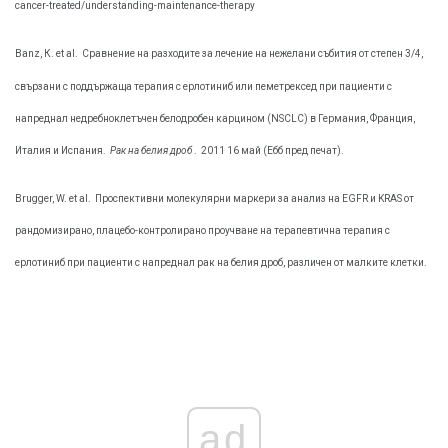
cancer-treated/understanding-maintenance-therapy
Banz, К. et al.
Сравнение на разходите за лечение на нежелани събития от степен 3/4,
свързани с поддържаща терапия с ерлотиниб или пеметрексед при пациенти с
напреднал недребноклетъчен белодробен карцином (NSCLC) в Германия, Франция,
Италия и Испания.
Рак на белия дроб
.
2011 16 май (Ебб пред печат).
Brugger, W. et al.
Проспективни молекулярни маркери за анализ на EGFR и KRAS от
рандомизирано, плацебо-контролирано проучване на терапевтична терапия с
ерлотиниб при пациенти с напреднал рак на белия дроб, различен от малките клетки.
ad