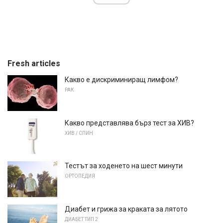
Fresh articles
Какво е дискриминиращ лимфом?
РАК
Какво представлява бърз тест за ХИВ?
ХИВ / СПИН
Тестът за ходенето на шест минути
ОРТОПЕДИЯ
Диабет и грижа за краката за лятото
ДИАБЕТ ТИП 2