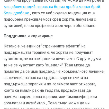
клинични проучвания показват, че може да има роля в
мащабния стадий на рак на белия дроб с малък брой
бели дробове
, като се наблюдава тенденция към
подобрена преживяемост сред хората, лекувани с
сунитиниб, плюс профилактичен череп облъчване.
Поддръжка и коригиране
Казано е, че един от "страничните ефекти" на
поддържащата терапия е, че хората не получават
чувството, че са завършили лечението. С други думи,
те не се чувстват като "оцелели". Това може да
помогне да се има предвид, че хормоналното лечение
за лечение на рак на гърдата също се счита за
поддържаща терапия и по-голямата част от хората,
които са имали рак на гърдата, продължават да
приемат хормонална терапия, или тамоксифен, или
ароматазен инхибитор, , Това също може да ни