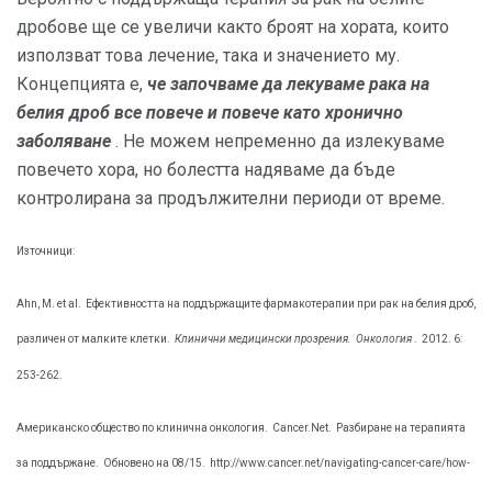
дробове ще се увеличи както броят на хората, които
използват това лечение, така и значението му.
Концепцията е,
че започваме да лекуваме рака на
белия дроб все повече и повече като хронично
заболяване
. Не можем непременно да излекуваме
повечето хора, но болестта надяваме да бъде
контролирана за продължителни периоди от време.
Източници:
Ahn, М. et al.
Ефективността на поддържащите фармакотерапии при рак на белия дроб,
различен от малките клетки.
Клинични медицински прозрения.
Онкология
.
2012. 6:
253-262.
Американско общество по клинична онкология.
Cancer.Net.
Разбиране на терапията
за поддържане.
Обновено на 08/15.
http://www.cancer.net/navigating-cancer-care/how-