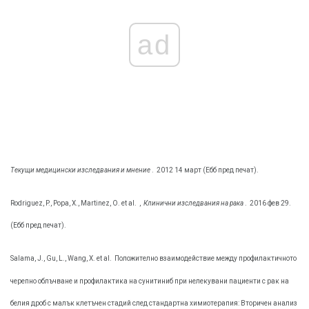
ad
Текущи медицински изследвания и мнение
.
2012 14 март (Ебб пред печат).
Rodriguez, P., Popa, X., Martinez, O. et al.
,
Клинични изследвания на рака
.
2016 фев 29.
(Ебб пред печат).
Salama, J., Gu, L., Wang, Х. et al.
Положително взаимодействие между профилактичното
черепно облъчване и профилактика на сунитиниб при нелекувани пациенти с рак на
белия дроб с малък клетъчен стадий след стандартна химиотерапия: Вторичен анализ