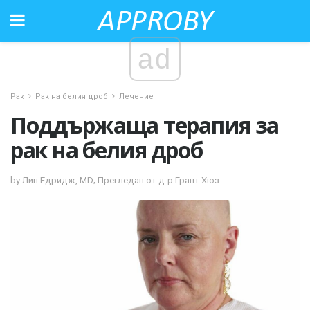
ad
Рак
Рак на белия дроб
Лечение
Поддържаща терапия за
рак на белия дроб
by Лин Едридж, MD; Прегледан от д-р Грант Хюз