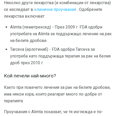
Няколко други лекарства (и комбинации от лекарства)
се изследват в
клинични проучвания
. Одобрените
лекарства включват:
Alimta (пеметрексед) - През 2009 г. FDA одобри
употребата на Alimta за поддържащо лечение на рак
на белите дробове.
Tarceva (ерлотиниб) - FDA одобри Tarceva за
употреба като поддържаща терапия за рак на белия
дроб през 2010 г.
Кой печели най-много?
Както при повечето лечения за рак на белите дробове,
има някои хора, които реагират много по-добре от
терапията.
Проучвания с Alimta показват, че тя изглежда е по-