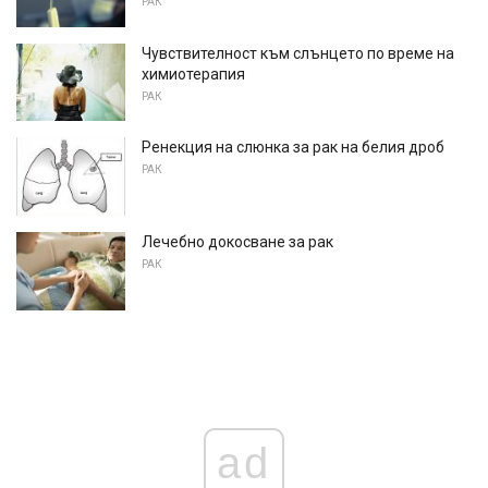
РАК
Чувствителност към слънцето по време на
химиотерапия
РАК
Ренекция на слюнка за рак на белия дроб
РАК
Лечебно докосване за рак
РАК
ad