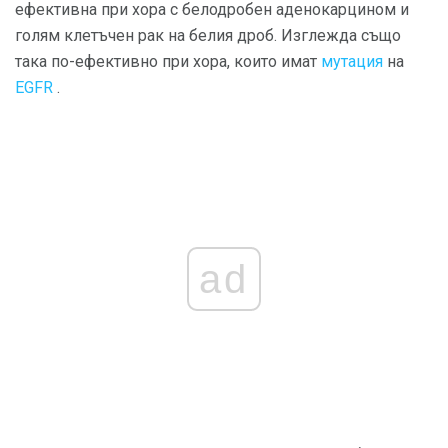
ефективна при хора с белодробен аденокарцином и
голям клетъчен рак на белия дроб. Изглежда също
така по-ефективно при хора, които имат
мутация
на
EGFR
.
ad