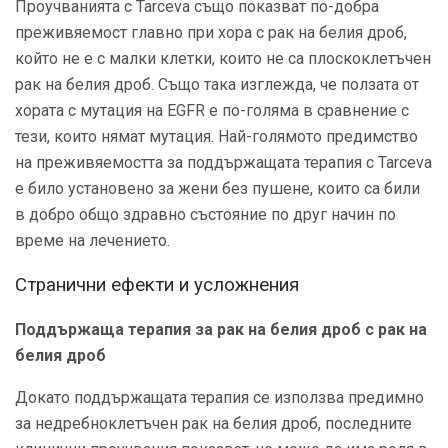
Проучванията с Tarceva също показват по-добра
преживяемост главно при хора с рак на белия дроб,
който не е с малки клетки, които не са плоскоклетъчен
рак на белия дроб. Също така изглежда, че ползата от
хората с мутация на EGFR е по-голяма в сравнение с
тези, които нямат мутация. Най-голямото предимство
на преживяемостта за поддържащата терапия с Tarceva
е било установено за жени без пушене, които са били
в добро общо здравно състояние по друг начин по
време на лечението.
Странични ефекти и усложнения
Поддържаща терапия за рак на белия дроб с рак на
белия дроб
Докато поддържащата терапия се използва предимно
за недребноклетъчен рак на белия дроб, последните