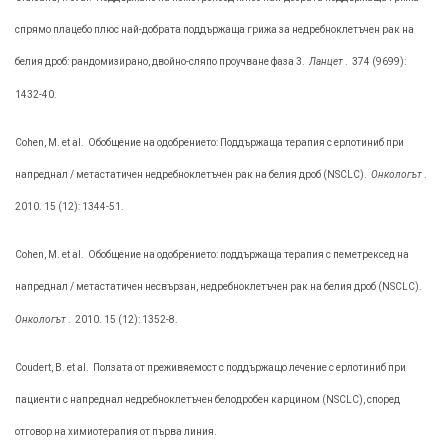
спрямо плацебо плюс най-добрата поддържаща грижа за недребноклетъчен рак на
белия дроб: рандомизирано, двойно-сляпо проучване фаза 3.
Ланцет
.
374 (9699):
1432-40.
Cohen, М. et al.
Обобщение на одобрението: Поддържаща терапия с ерлотиниб при
напреднал / метастатичен недребноклетъчен рак на белия дроб (NSCLC).
Онкологът
.
2010. 15 (12): 1344-51.
Cohen, М. et al.
Обобщение на одобрението: поддържаща терапия с пеметрексед на
напреднал / метастатичен несвързан, недребноклетъчен рак на белия дроб (NSCLC).
Онкологът
.
2010. 15 (12): 1352-8.
Coudert, В. et al.
Ползата от преживяемост с поддържащо лечение с ерлотиниб при
пациенти с напреднал недребноклетъчен белодробен карцином (NSCLC), според
отговор на химиотерапия от първа линия.