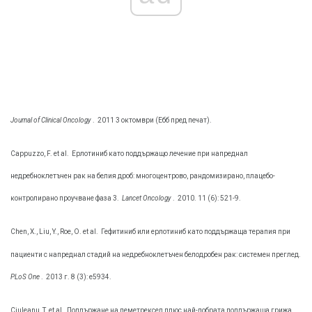
Journal of Clinical Oncology
.
2011 3 октомври (Ебб пред печат).
Cappuzzo, F. et al.
Ерлотиниб като поддържащо лечение при напреднал
недребноклетъчен рак на белия дроб: многоцентрово, рандомизирано, плацебо-
контролирано проучване фаза 3.
Lancet Oncology
.
2010. 11 (6): 521-9.
Chen, X., Liu, Y., Roe, O. et al.
Гефитиниб или ерлотиниб като поддържаща терапия при
пациенти с напреднал стадий на недребноклетъчен белодробен рак: системен преглед.
PLoS One
.
2013 г. 8 (3): e5934.
Ciuleanu, T. et al.
Поддържане на пеметрексед плюс най-добрата поддържаща грижа