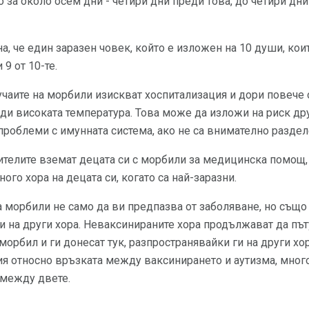
 за около осем дни - четири дни преди това, до четири дни
а, че един заразен човек, който е изложен на 10 души, кои
9 от 10-те.
чаите на морбили изискват хоспитализация и дори повече 
и високата температура. Това може да изложи на риск друг
 проблеми с имунната система, ако не са внимателно раздел
ителите вземат децата си с морбили за медицинска помощ, 
ого хора на децата си, когато са най-заразни.
 морбили не само да ви предпазва от заболяване, но също 
 на други хора. Неваксинираните хора продължават да път
морбил и ги донесат тук, разпространявайки ги на други х
ия относно връзката между ваксинирането и аутизма, мно
 между двете.