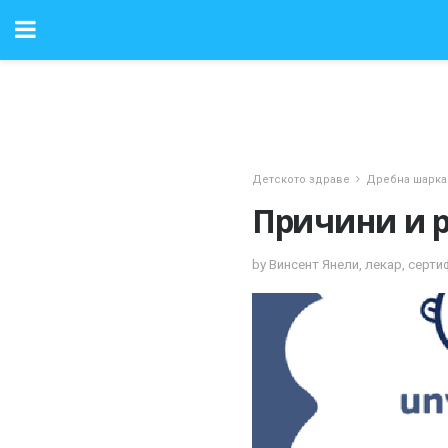
Детското здраве
Дребна шарка
Причини и 
by Винсент Янели, лекар, серт