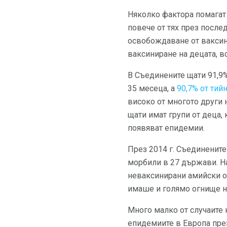
Няколко фактора помагат
повече от тях през после
освобождаване от ваксини
ваксиниране на децата, в
В Съединените щати 91,9%
35 месеца, а
90,7% от ти
високо от многото други 
щати имат групи от деца,
появяват епидемии.
През 2014 г. Съединените
морбили в 27 държави. На
неваксинирани амийски об
имаше и голямо огнище н
Много малко от случаите 
епидемиите в Европа през