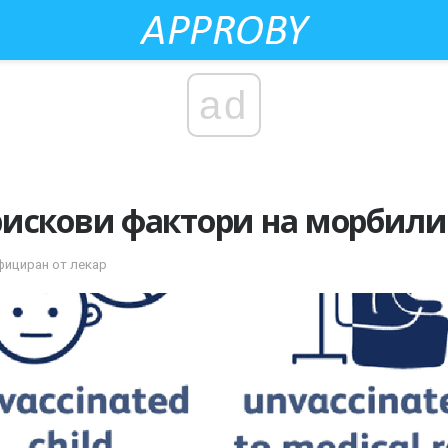
ad
рискови фактори на морбили
ифициран от лекар