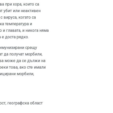
а при хора, които са
т убит или неактивен
с вируса, когато са
ка температура и
 и главата, и никога няма
 е доста рядко.
а имунизирани срещу
ат да получат морбили,
ова може да се дължи на
реки това, ако сте имали
фицирани морбили,
ост, географска област