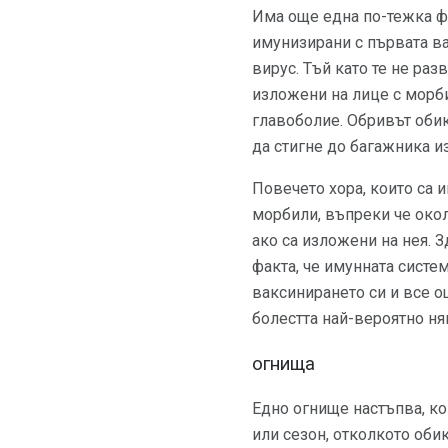
Има още една по-тежка фо
имунизирани с първата ва
вирус. Тъй като те не раз
изложени на лице с морби
главоболие. Обривът обик
да стигне до багажника и
Повечето хора, които са 
морбили, въпреки че окол
ако са изложени на нея. 
факта, че имунната систем
ваксинирането си и все о
болестта най-вероятно ня
огнища
Едно огнище настъпва, ко
или сезон, отколкото оби