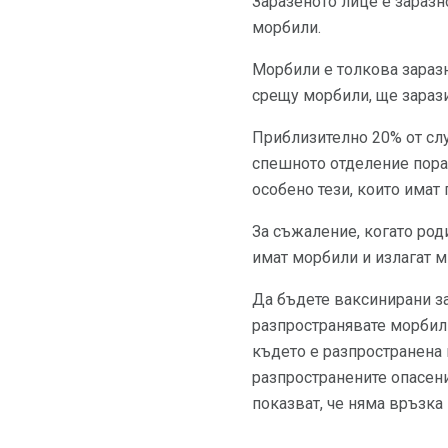
Заразеното лице е заразно
морбили.
Морбили е толкова заразн
срещу морбили, ще зарази 
Приблизително 20% от слу
спешното отделение порад
особено тези, които имат
За съжаление, когато род
имат морбили и излагат мн
Да бъдете ваксинирани за
разпространявате морбили
където е разпространена 
разпространените опасен
показват, че няма връзка