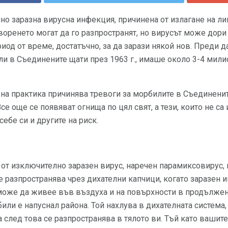
о заразна вирусна инфекция, причинена от излагане на лиц
воренето могат да го разпространят, но вирусът може дор
иод от време, достатъчно, за да зарази някой нов. Преди д
и в Съединените щати през 1963 г., имаше около 3-4 мили
на практика причинява тревоги за морбилите в Съединенит
се още се появяват огнища по цял свят, а тези, които не с
себе си и другите на риск.
 от изключително заразен вирус, наречен парамиксовирус,
 се разпространява чрез дихателни капчици, когато заразен
може да живее във въздуха и на повърхности в продължени
или е напуснал района. Той нахлува в дихателната система,
 след това се разпространява в тялото ви. Тъй като вашите