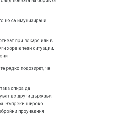
 след появата на обрив от
то не са имунизирани
отиват при лекаря или в
и хора в тези ситуации,
ени.
те рядко подозират, че
така спира да
уват до други държави,
ора. Въпреки широко
гобройни проучвания