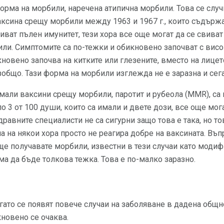
рма на морбили, наречена атипична морбили. Това се случв
ксина срещу морбили между 1963 и 1967 г., които съдържа
виват пълен имунитет, тези хора все още могат да се свиват 
ли. Симптомите са по-тежки и обикновено започват с висо
новено започва на китките или глезените, вместо на лицето
зобщо. Тази форма на морбили изглежда не е заразна и сега
имали ваксини срещу морбили, паротит и рубеола (MMR), с
о 3 от 100 души, които са имали и двете дози, все още мог
Здравните специалисти не са сигурни защо това е така, но т
а на някои хора просто не реагира добре на ваксината. Въп
ще получавате морбили, известни в тези случаи като моди
ма да бъде толкова тежка. Това е по-малко заразно.
гато се появят повече случаи на заболяване в дадена общн
кновено се очаква.