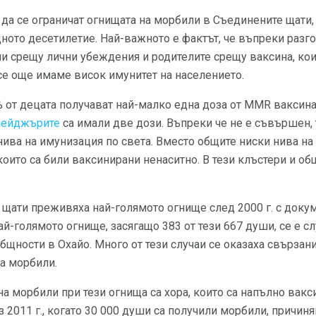
 да се ограничат огнищата на морбили в Съединените щати
дното десетилетие. Най-важното е фактът, че въпреки разг
 срещу лични убеждения и родителите срещу ваксина, коит
се още имаме висок имунитет на населението.
 от децата получават най-малко една доза от MMR ваксинат
йнейджърите
са имали две дози. Въпреки че не е съвършен, 
нива на имунизация по света. Вместо общите ниски нива н
 които са били ваксинирани ненаситно. В тези клъстери и о
 щати преживяха най-голямото огнище след 2000 г. с докум
й-голямото огнище, засягащо 383 от тези 667 души, се е с
щности в Охайо. Много от тези случаи се оказаха свързан
а морбили.
на морбили при тези огнища са хора, които са напълно вак
 2011 г., когато 30 000 души са получили морбили, причиня