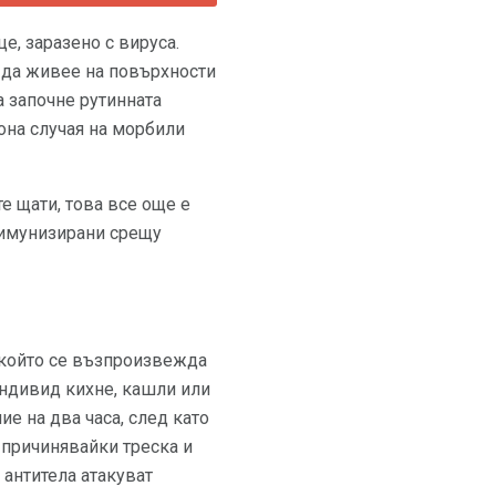
е, заразено с вируса.
и да живее на повърхности
а започне рутинната
она случая на морбили
е щати, това все още е
а имунизирани срещу
 който се възпроизвежда
 индивид кихне, кашли или
е на два часа, след като
 причинявайки треска и
 антитела атакуват