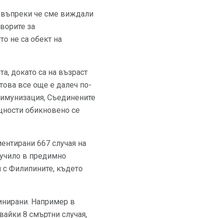
, въпреки че сме виждали
оворите за
о не са обект на
а, докато са на възраст
това все още е далеч по-
а имунизация, Съединените
бщности обикновено се
ентирани 667 случая на
лучило в предимно
и с Филипините, където
синирани. Например в
вайки 8 смъртни случая,