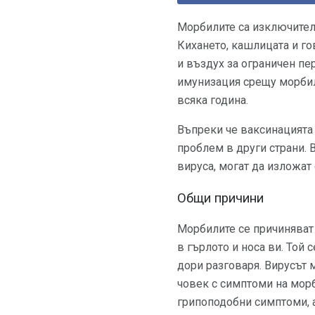
Морбилите са изключителн
Кихането, кашлицата и го
и въздух за ограничен пер
имунизация срещу морбил
всяка година.
Въпреки че ваксинацията 
проблем в други страни. В
вируса, могат да изложат 
Общи причини
Морбилите се причиняват
в гърлото и носа ви. Той
дори разговаря. Вирусът 
човек с симптоми на морб
грипоподобни симптоми, а