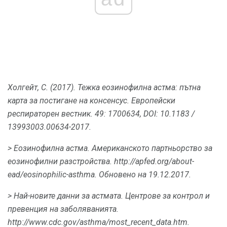
Холгейт, С. (2017).
Тежка еозинофилна астма: пътна
карта за постигане на консенсус.
Европейски
респираторен вестник.
49: 1700634, DOI: 10.1183 /
13993003.00634-2017.
> Еозинофилна астма.
Американското партньорство за
еозинофилни разстройства.
http://apfed.org/about-
ead/eosinophilic-asthma.
Обновено на 19.12.2017.
> Най-новите данни за астмата.
Центрове за контрол и
превенция на заболяванията.
http://www.cdc.gov/asthma/most_recent_data.htm.