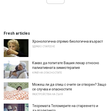
Fresh articles
Хронологична спрямо биологична възраст
ЗДРАВО СТАРЕЕНЕ
Какво да попитате Вашия лекар относно
палиативната химиотерапия
КРАЙ НА ОПАСНОСТИТЕ
Можеш ли да спиш с очите си отворен? Защо
се случва и опасностите
РАЗСТРОЙСТВА НА СЪНЯ
Теоремата Теломерите на стареенето и
дълголетието