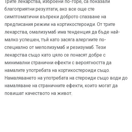
Трите лекарства, изброени по-горе, са показали
благоприятни резултати, ако все още сте
симптоматични въпреки доброто спазване на
предписания режим на кортикостероиди. От трите
лекарства, омализумаб има тенденция да бъде най-
малко успешен, тъй като засяга алергиите по-
специално от меполизумаб и резизумаб. Тези
лекарства също като цяло се понасят добре с
минимални странични ефекти с вероятността да
намалите употребата на кортикостероиди също.
Намаляването на употребата на стероиди също води до
намаляване на страничните ефекти, които могат да
повишат качеството на живот.