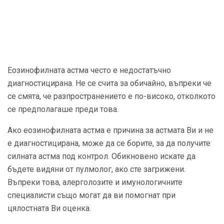
Еозинофилната астма често е недостатъчно
диагностицирана. Не се счита за обичайно, въпреки че
се смята, че разпространението е по-високо, отколкото
се предполагаше преди това.
Ако еозинофилната астма е причина за астмата Ви и не
е диагностицирана, може да се борите, за да получите
силната астма под контрол. Обикновено искате да
бъдете видяни от пулмолог, ако сте загрижени.
Въпреки това, алерголозите и имунологичните
специалисти също могат да ви помогнат при
цялостната Ви оценка.