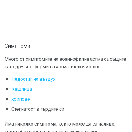
Симптоми
Много от симптомите на еозинофилна астма са същите
като другите форми на астма, включително:
Недостиг на въздух
Кашлица
хрипове
Стегнатост в гърдите си
Има няколко симптома, които може да са налице,
които обикновено не са свързани с астма,