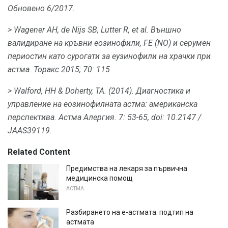
Обновено 6/2017.
> Wagener AH, de Nijs SB, Lutter R, et al.
Външно
валидиране на кръвни еозинофили, FE (NO) и серумен
периостин като сурогати за еузинофили на храчки при
астма.
Торакс 2015;
70: 115
> Walford, HH & Doherty, ТА.
(2014).
Диагностика и
управление на еозинофилната астма: американска
перспектива.
Астма Алергия.
7: 53-65, doi: 10.2147 /
JAAS39119.
Related Content
Предимства на лекаря за първична
медицинска помощ
АСТМА
Разбирането на е-астмата: подтип на
астмата