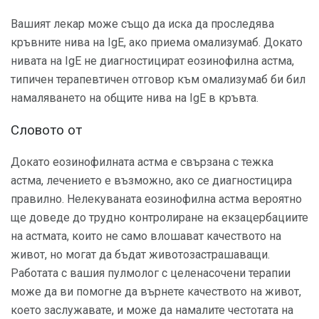
Вашият лекар може също да иска да проследява
кръвните нива на IgE, ако приема омализумаб. Докато
нивата на IgE не диагностицират еозинофилна астма,
типичен терапевтичен отговор към омализумаб би бил
намаляването на общите нива на IgE в кръвта.
Словото от
Докато еозинофилната астма е свързана с тежка
астма, лечението е възможно, ако се диагностицира
правилно. Нелекуваната еозинофилна астма вероятно
ще доведе до трудно контролиране на екзацербациите
на астмата, които не само влошават качеството на
живот, но могат да бъдат животозастрашаващи.
Работата с вашия пулмолог с целенасочени терапии
може да ви помогне да върнете качеството на живот,
което заслужавате, и може да намалите честотата на