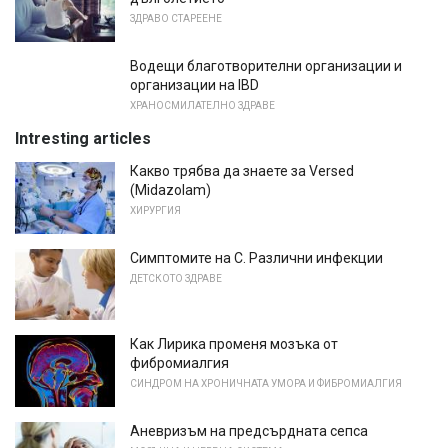
ЗДРАВО СТАРЕЕНЕ
Водещи благотворителни организации и
организации на IBD
ХРАНОСМИЛАТЕЛНО ЗДРАВЕ
Intresting articles
Какво трябва да знаете за Versed
(Midazolam)
ХИРУРГИЯ
Симптомите на С. Различни инфекции
ДЕТСКОТО ЗДРАВЕ
Как Лирика променя мозъка от
фибромиалгия
СИНДРОМ НА ХРОНИЧНАТА УМОРА И ФИБРОМИАЛГИЯ
Аневризъм на предсърдната сепса