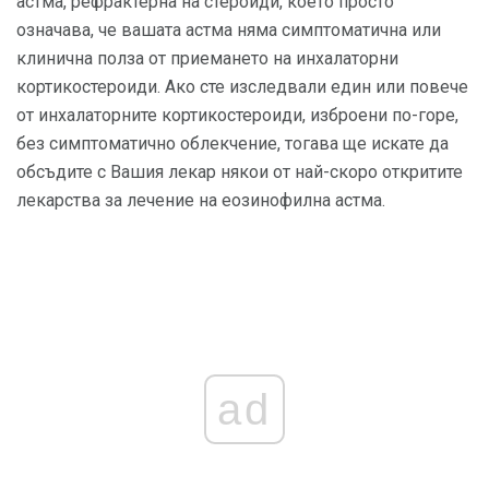
астма, рефрактерна на стероиди, което просто
означава, че вашата астма няма симптоматична или
клинична полза от приемането на инхалаторни
кортикостероиди. Ако сте изследвали един или повече
от инхалаторните кортикостероиди, изброени по-горе,
без симптоматично облекчение, тогава ще искате да
обсъдите с Вашия лекар някои от най-скоро откритите
лекарства за лечение на еозинофилна астма.
ad