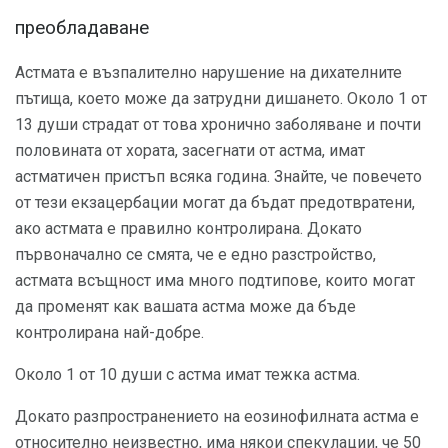
преобладаване
Астмата е възпалително нарушение на дихателните
пътища, което може да затрудни дишането. Около 1 от
13 души страдат от това хронично заболяване и почти
половината от хората, засегнати от астма, имат
астматичен пристъп всяка година. Знайте, че повечето
от тези екзацербации могат да бъдат предотвратени,
ако астмата е правилно контролирана. Докато
първоначално се смята, че е едно разстройство,
астмата всъщност има много подтипове, които могат
да променят как вашата астма може да бъде
контролирана най-добре.
Около 1 от 10 души с астма имат тежка астма.
Докато разпространението на еозинофилната астма е
относително неизвестно, има някои спекулации, че 50