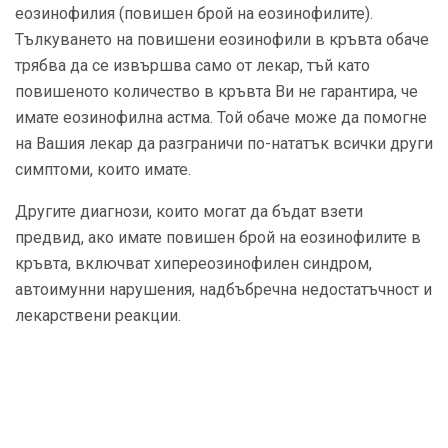
еозинофилия (повишен брой на еозинофилите).
Тълкуването на повишени еозинофили в кръвта обаче
трябва да се извършва само от лекар, тъй като
повишеното количество в кръвта Ви не гарантира, че
имате еозинофилна астма. Той обаче може да помогне
на Вашия лекар да разграничи по-нататък всички други
симптоми, които имате.
Другите диагнози, които могат да бъдат взети
предвид, ако имате повишен брой на еозинофилите в
кръвта, включват хипереозинофилен синдром,
автоимунни нарушения, надбъбречна недостатъчност и
лекарствени реакции.