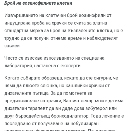
Брой на еозинофилните клетки
Извършването на клетъчен брой еозинофили от
индуцирана проба на храчки се счита за златна
стандартна мярка за броя на възпалените клетки, но е
трудно да се получи, отнема време и наблюдателят
зависи.
Често се изисква използването на специална
лаборатория, настанена с експерти.
Когато събирате образеца, искате да сте сигурни, че
няма да плюете слюнка, но кашлийки храчки от
дихателните пътища. За да помогнете за
предизвикване на храчки, Вашият лекар може да има
дихателен терапевт да ви даде доза албутерол или
друг бързодействащ бронходилататор. Това лечение е
последвано от получаване на небулизиран