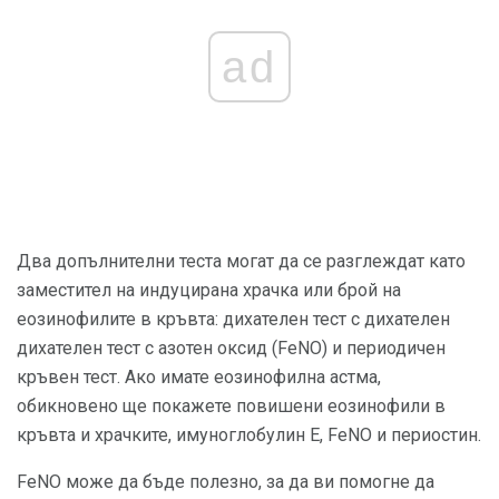
ad
Два допълнителни теста могат да се разглеждат като
заместител на индуцирана храчка или брой на
еозинофилите в кръвта: дихателен тест с дихателен
дихателен тест с азотен оксид (FeNO) и периодичен
кръвен тест. Ако имате еозинофилна астма,
обикновено ще покажете повишени еозинофили в
кръвта и храчките, имуноглобулин Е, FeNO и периостин.
FeNO може да бъде полезно, за да ви помогне да