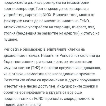
предскажете дали ще реагирате на инхалаторни
кортикостероиди. Тестът може да се извърши с
устройство, наречено NIOX. Въпреки това, много от
факторите могат да повлияят на нивата на FeNO,
включително употребата на стероиди, възраст, пол,
атопия (тенденция за развитие на алергии) и статус на
пушене.
Periostin е биомаркер в епителните клетки на
дихателните пътища. Нивата на Periostin са склонни да
бъдат повишени при астма, която активира някои
имунни клетки (TH2) и в някои проучвания е доказано,
че е отличен заместител за изследване на храчките.
Резултатите обаче са променливи в други проучвания
и тестът не е лесно достъпен. Индуцираните храчки и
броят на еозинофилите в кръвта са все още
предпочитани от FeNO и periostin, според повечето
клиницисти и насоки.