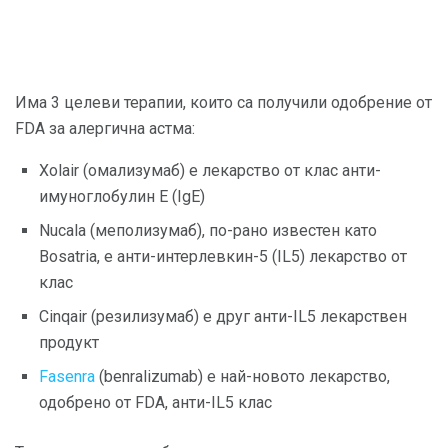
Има 3 целеви терапии, които са получили одобрение от
FDA за алергична астма:
Xolair (омализумаб) е лекарство от клас анти-
имуноглобулин Е (IgE)
Nucala (меполизумаб), по-рано известен като
Bosatria, е анти-интерлевкин-5 (IL5) лекарство от
клас
Cinqair (резилизумаб) е друг анти-IL5 лекарствен
продукт
Fasenra
(benralizumab) е най-новото лекарство,
одобрено от FDA, анти-IL5 клас