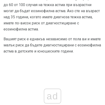
до 60 от 100 случая на тежка астма при възрастни
могат да бъдат еозинофилна астма. Ако сте на възраст
над 35 години, когато имате диагноза тежка астма,
имате по-висок риск от диагностициране с
еозинофилна астма.
Вашият риск е еднакъв независимо от пола ви и имате
малък риск да бъдете диагностицирани с еозинофилна
астма в детските и юношеските години.
ad