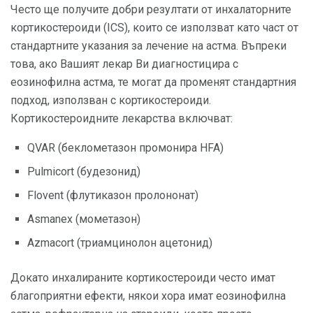
Често ще получите добри резултати от инхалаторните
кортикостероиди (ICS), които се използват като част от
стандартните указания за лечение на астма. Въпреки
това, ако Вашият лекар Ви диагностицира с
еозинофилна астма, те могат да променят стандартния
подход, използван с кортикостероиди.
Кортикостероидните лекарства включват:
QVAR (беклометазон промонира HFA)
Pulmicort (будезонид)
Flovent (флутиказон пролононат)
Asmanex (мометазон)
Azmacort (триамцинолон ацетонид)
Докато инхалираните кортикостероиди често имат
благоприятни ефекти, някои хора имат еозинофилна