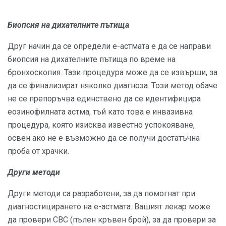
Биопсия на дихателните пътища
Друг начин да се определи е-астмата е да се направи
биопсия на дихателните пътища по време на
бронхоскопия. Тази процедура може да се извърши, за
да се финализират няколко диагноза. Този метод обаче
не се препоръчва единствено да се идентифицира
еозинофилната астма, тъй като това е инвазивна
процедура, която изисква известно успокояване,
освен ако не е възможно да се получи достатъчна
проба от храчки.
Други методи
Други методи са разработени, за да помогнат при
диагностицирането на е-астмата. Вашият лекар може
да провери CBC (пълен кръвен брой), за да провери за