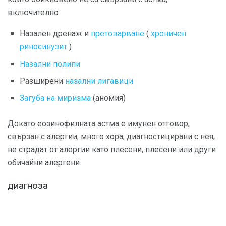
включително:
Назален дренаж и
претоварване
(
хроничен
риносинузит
)
Назални полипи
Разширени
назални лигавици
Загуба на миризма
(аномия)
Докато еозинофилната астма е имунен отговор,
свързан с алергии, много хора, диагностицирани с нея,
не страдат от алергии като плесени, плесени или други
обичайни алергени.
диагноза