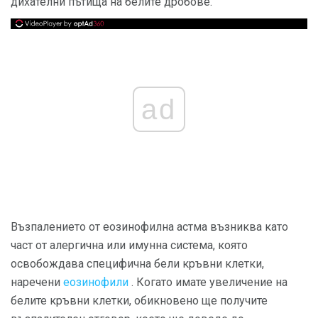
дихателни пътища на белите дробове.
ad
Възпалението от еозинофилна астма възниква като
част от алергична или имунна система, която
освобождава специфична бели кръвни клетки,
наречени
еозинофили
. Когато имате увеличение на
белите кръвни клетки, обикновено ще получите