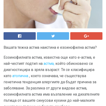
Вашата тежка астма наистина е езоинофилна астма?
Еозинофилната астма, известна още като е-астма, е
най-честият подтип на
астма,
който обикновено се
диагностицира в зряла възраст. Тя се класифицира
като
атопична
, което означава, че съществува
генетична тенденция алергиите да бъдат причина за
заболяване. За разлика от други видове астма,
еозинофилната астма има възпаление на дихателните
пътища от вашите синусови кухини до най-малките