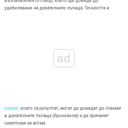
възпалителен отговор, което ще доведе до
удебеляване на дихателните пътища. Течността и
ad
слузът,
които са резултат, могат да доведат до спазми
в дихателните пътища (бронхиоли) и да причинят
симптоми на астма.