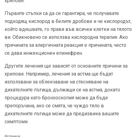
хрипове.
Първите стъпки са да се гарантира, че получавате
подходящ кислород в белите дробове и че кислородът,
който вдишвате, го прави във всички клетки на тялото
ви. Обикновено се използва кислородна терапия. Ако
причината за алергичната реакция е причината, често
се дава инжекционен епинефрин.
Другите лечения ще зависят от основните причини за
хрипове. Например, лечения за астма ще бъдат
използвани за облекчаване на стесняване на
дихателните пътища, дължащи се на астма, докато
процедура като бронхоскопия може да бъде
препоръчана, ако се смята, че чуждо тяло в
дихателните пътища може да предизвика вашите
симптоми.
Източници: