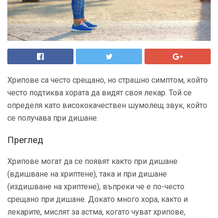
Хрипове са често срещано, но страшно симптом, който
често подтиква хората да видят своя лекар. Той се
определя като висококачествен шумолещ звук, който
се получава при дишане.
Преглед
Хрипове могат да се появят както при дишане
(вдишване на хриптене), така и при дишане
(издишване на хриптене), въпреки че е по-често
срещано при дишане. Докато много хора, както и
лекарите, мислят за астма, когато чуват хрипове,