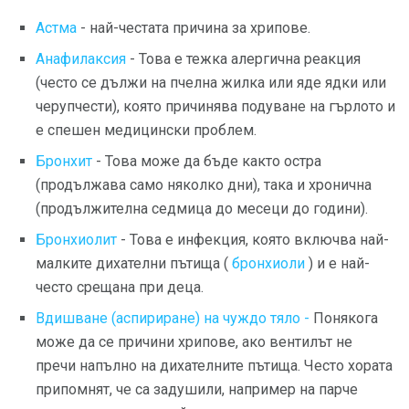
Астма
- най-честата причина за хрипове.
Анафилаксия
- Това е тежка алергична реакция
(често се дължи на пчелна жилка или яде ядки или
черупчести), която причинява подуване на гърлото и
е спешен медицински проблем.
Бронхит
- Това може да бъде както остра
(продължава само няколко дни), така и хронична
(продължителна седмица до месеци до години).
Бронхиолит
- Това е инфекция, която включва най-
малките дихателни пътища (
бронхиоли
) и е най-
често срещана при деца.
Вдишване (аспириране) на чуждо тяло -
Понякога
може да се причини хрипове, ако вентилът не
пречи напълно на дихателните пътища. Често хората
припомнят, че са задушили, например на парче