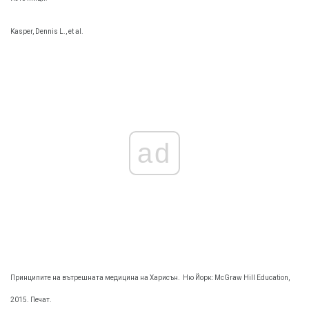
Kasper, Dennis L., et al.
ad
Принципите на вътрешната медицина на Харисън.
Ню Йорк: McGraw Hill Education,
2015. Печат.