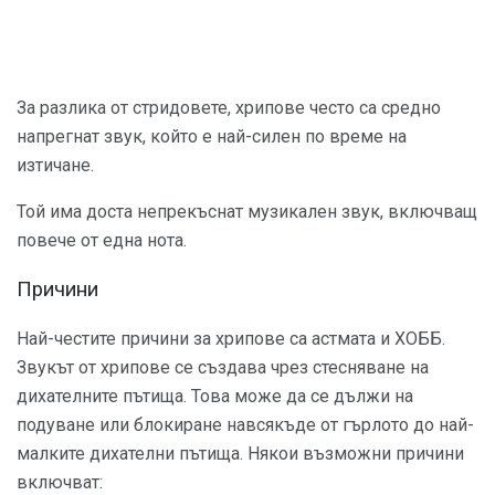
За разлика от стридовете, хрипове често са средно
напрегнат звук, който е най-силен по време на
изтичане.
Той има доста непрекъснат музикален звук, включващ
повече от една нота.
Причини
Най-честите причини за хрипове са астмата и ХОББ.
Звукът от хрипове се създава чрез стесняване на
дихателните пътища. Това може да се дължи на
подуване или блокиране навсякъде от гърлото до най-
малките дихателни пътища. Някои възможни причини
включват: