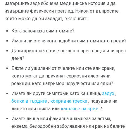
извършите задълбочена медицинска история и да
извършите физически преглед. Някои от въпросите,
които може да ви зададат, включват:
Кога започнаха симптомите?
Имали ли сте някога подобни симптоми като преди?
Дали хриптенето ви е по-лошо през нощта или през
деня?
Бяхте ли ужилени от пчелите или сте яли храни,
които могат да причинят сериозни алергични
реакции, като например черупчести или ядки?
Имате ли други симптоми като кашлица,
задух
,
болка в гърдите
,
копривна треска
, подуване на
лицето или шията или
кашляне на кръв
?
Имате лична или фамилна анамнеза за астма,
екзема, белодробни заболявания или рак на белите