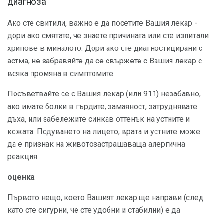
диагноза
Ако сте свитили, важно е да посетите Вашия лекар -
дори ако смятате, че знаете причината или сте изпитали
хрипове в миналото. Дори ако сте диагностицирани с
астма, не забравяйте да се свържете с Вашия лекар с
всяка промяна в симптомите.
Посъветвайте се с Вашия лекар (или 911) незабавно,
ако имате болки в гърдите, замаяност, затруднявате
дъха, или забележите синкав оттенък на устните и
кожата. Подуването на лицето, врата и устните може
да е признак на животозастрашаваща алергична
реакция.
оценка
Първото нещо, което Вашият лекар ще направи (след
като сте сигурни, че сте удобни и стабилни) е да