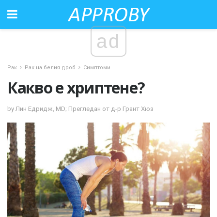
ad
Рак
Рак на белия дроб
Симптоми
Какво е хриптене?
by Лин Едридж, MD; Прегледан от д-р Грант Хюз