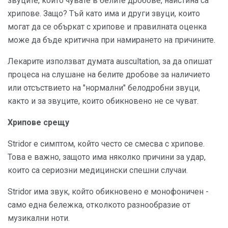
звуците, които чувате в белите дробове, наистина са
хрипове. Защо? Тъй като има и други звуци, които
могат да се объркат с хрипове и правилната оценка
може да бъде критична при намирането на причините.
Лекарите използват думата auscultation, за да опишат
процеса на слушане на белите дробове за наличието
или отсъствието на "нормални" белодробни звуци,
както и за звуците, които обикновено не се чуват.
Хрипове срещу
Stridor е симптом, който често се смесва с хрипове.
Това е важно, защото има няколко причини за удар,
които са сериозни медицински спешни случаи.
Stridor има звук, който обикновено е монофоничен -
само една бележка, отколкото разнообразие от
музикални ноти.