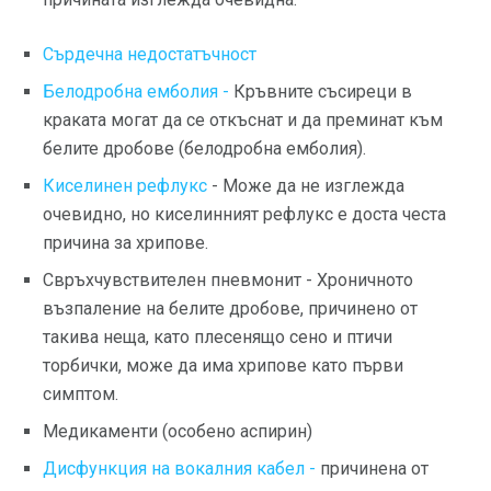
Сърдечна недостатъчност
Белодробна емболия -
Кръвните съсиреци в
краката могат да се откъснат и да преминат към
белите дробове (белодробна емболия).
Киселинен рефлукс
- Може да не изглежда
очевидно, но киселинният рефлукс е доста честа
причина за хрипове.
Свръхчувствителен пневмонит - Хроничното
възпаление на белите дробове, причинено от
такива неща, като плесенящо сено и птичи
торбички, може да има хрипове като първи
симптом.
Медикаменти (особено аспирин)
Дисфункция на вокалния кабел -
причинена от