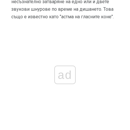
несъзнателно затваряне на едно или и двете
звукови шнурове по време на дишането. Това
също е известно като "астма на гласните коне".
ad