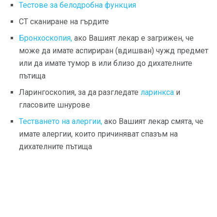
Тестове за белодробна функция
CT сканиране на гърдите
Бронхоскопия,
ако Вашият лекар е загрижен, че
може да имате аспириран (вдишван) чужд предмет
или да имате тумор в или близо до дихателните
пътища
Ларингоскопия, за да разгледате
ларинкса
и
гласовите шнурове
Тестването на алергии,
ако Вашият лекар смята, че
имате алергии, които причиняват спазъм на
дихателните пътища