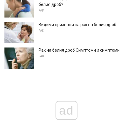
белия дроб?
РАК
Видими признаци на рак на белия дроб
РАК
Рак на белия дроб Симптоми и симптоми
РАК
ad