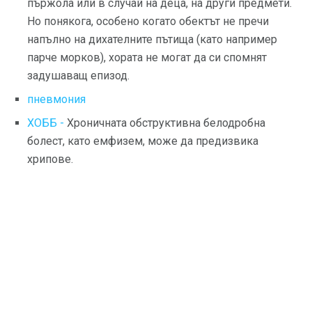
пържола или в случай на деца, на други предмети.
Но понякога, особено когато обектът не пречи
напълно на дихателните пътища (като например
парче морков), хората не могат да си спомнят
задушаващ епизод.
пневмония
ХОББ -
Хроничната обструктивна белодробна
болест, като емфизем, може да предизвика
хрипове.