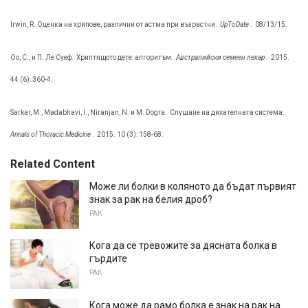
Irwin, R. Оценка на хрипове, различни от астма при възрастни.
UpToDate
.
08/13/15.
Оо, С., и П. Ле Суеф.
Хриптящото дете: алгоритъм.
Австралийски семеен лекар
.
2015.
44 (6): 360-4.
Sarkar, M., Madabhavi, I., Niranjan, N. и M. Dogra.
Слушане на дихателната система.
Annals of Thoracic Medicine
.
2015. 10 (3): 158-68.
Related Content
Може ли болки в коляното да бъдат първият
знак за рак на белия дроб?
РАК
Кога да се тревожите за дясната болка в
гърдите
РАК
Кога може да рамо болка е знак на рак на