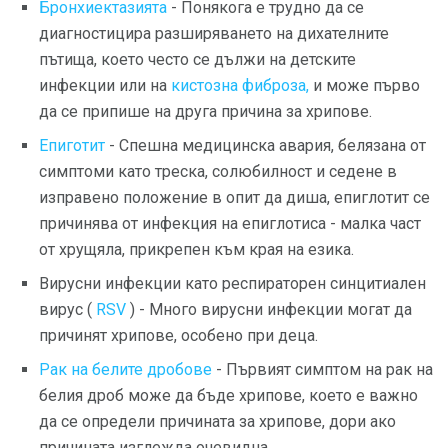
Бронхиектазията
- Понякога е трудно да се
диагностицира разширяването на дихателните
пътища, което често се дължи на детските
инфекции или на
кистозна фиброза,
и може първо
да се припише на друга причина за хрипове.
Епиготит
- Спешна медицинска авария, белязана от
симптоми като треска, солюбилност и седене в
изправено положение в опит да диша, епиглотит се
причинява от инфекция на епиглотиса - малка част
от хрущяла, прикрепен към края на езика.
Вирусни инфекции като респираторен синцитиален
вирус (
RSV
) - Много вирусни инфекции могат да
причинят хрипове, особено при деца.
Рак на белите дробове
- Първият симптом на рак на
белия дроб може да бъде хрипове, което е важно
да се определи причината за хрипове, дори ако
причината изглежда очевидна.