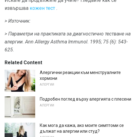
Искате да продължите да учите? Гледайте как се
извършва
кожен тест
.
> Източник:
> Параметри на практиката за диагностично тестване на
алергии.
Ann Allergy Asthma Immunol.
1995;
75 (6): 543-
625.
Related Content
Алергични реакции към менструалните
хормони
АЛЕРГИИ
Подробен поглед върху алергията с плесени
АЛЕРГИИ
Как мога да кажа, ако моите симптоми се
дължат на алергии или студ?