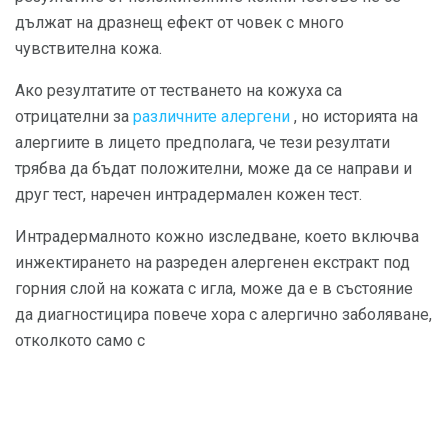
дължат на дразнещ ефект от човек с много
чувствителна кожа.
Ако резултатите от тестването на кожуха са
отрицателни за
различните алергени
, но историята на
алергиите в лицето предполага, че тези резултати
трябва да бъдат положителни, може да се направи и
друг тест, наречен интрадермален кожен тест.
Интрадермалното кожно изследване, което включва
инжектирането на разреден алергенен екстракт под
горния слой на кожата с игла, може да е в състояние
да диагностицира повече хора с алергично заболяване,
отколкото само с