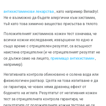
антихистаминови лекарства
, като например Benadryl.
Не е възможно да бъдете алергични към хистамин,
тъй като това химично вещество присъства в тялото.
Положителният хистаминов кожен тест означава, че
всички кожни изследвания, извършени по едно и
също време с отрицателен резултат, са всъщност
наистина отрицателни (и че отрицателният резултат не
се дължи само на лицето,
приемащо антихистамин
,
например).
Негативната контрола обикновено е солена вода или
физиологичен разтвор. Целта на това изпитване е да
се гарантира, че човек няма дразнещ ефект от
боденето на иглата. Резултатът от негативния кожен
тест за отрицателната контрола гарантира, че
резултатите от положителните кожни тестове не се