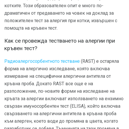
котките. Този образователен опит е много по-
драматичен от предаването на човек на доклад за
положителен тест за алергия при котки, извършен с
помощта на кръвен тест.
Как се провежда тестването на алергии при
кръвен тест?
Радиоалергосорбентното тестване
(RAST) е остаряла
форма на алергично изследване, която включва
измерване на специфични алергични антитела от
кръвна проба. Докато RAST все още е на
разположение, по-новите форми на изследване на
кръвта за алергии включват използването на ензимно
свързан имуносорбентен тест (ELISA), който включва
свързването на алергични антитела в кръвна проба
към алерген, което води до промяна в цвета, когато
разработчик се добавя. Тъмнината на тази промяна в