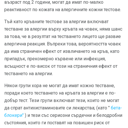
възраст под 2 години, могат да имат по-малко
реактивност по кожата на алергичните кожни тестове.
Тъй като кръвните тестове за алергии включват
тестване за алергии върху кръвта на човек, няма шанс
за това, че в резултат на тестването лицето ще развие
алергична реакция. Въпреки това, вероятността човек
да има страничен ефект от извличането на кръв, като
припадък, прекомерно кървене или инфекция,
всъщност е по-висок от този на страничния ефект от
тестването на алергии.
Някои групи хора не могат да имат кожно тестване,
поради което тестването на кръвта за алергии е по-
добър тест. Тези групи включват тези, които не могат
да спрат антихистаминовите си лекарства; (като "
бета-
блокери"
) и тези със сериозни сърдечни и белодробни
състояния, които ги поставят на повишен риск от