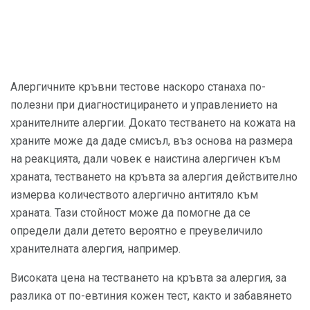
Алергичните кръвни тестове наскоро станаха по-
полезни при диагностицирането и управлението на
хранителните алергии. Докато тестването на кожата на
храните може да даде смисъл, въз основа на размера
на реакцията, дали човек е наистина алергичен към
храната, тестването на кръвта за алергия действително
измерва количеството алергично антитяло към
храната. Тази стойност може да помогне да се
определи дали детето вероятно е преувеличило
хранителната алергия, например.
Високата цена на тестването на кръвта за алергия, за
разлика от по-евтиния кожен тест, както и забавянето