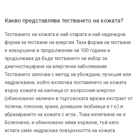
Какво представлява тестването на кожата?
Тестването на кожата е най-старата и най-надеждна
форма за тестване на алергии. Тази форма на тестване
е извършена в продължение на 100 години и
продължава да бъде тестването на избор за
диагностициране на алергични заболявания.
Тестването започва с метод на убождане, пункция или
надраскване, който включва поставянето на кожата
върху кожата на капчица от въпросния алерген
(обикновено наличен в търговската мрежа екстракт от
полени, плесени, храни, домашни любимци и т.н.) и
абразирането на кожата с игла , Това изпитване не е
болезнено, и обикновено няма кървене, тъй като
иглата само надрасква повърхността на кожата.