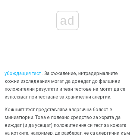
ad
убождащия тест
. За съжаление, интрадермалните
кожни изследвания могат да доведат до фалшиви
положителни резултати и тези тестове не могат да се
използват при тестване за хранителни алергии.
Кожният тест представлява алергична болест в
миниатюрни. Това е полезно средство за хората да
виждат (и да усещат) положителния си тест за кожата
на котките, например, да разберат, че са алергични към