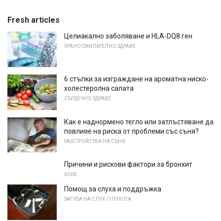
Fresh articles
Целиакално заболяване и HLA-DQ8 ген
ХРАНОСМИЛАТЕЛНО ЗДРАВЕ
6 стъпки за изграждане на ароматна ниско-
холестеролна салата
СЪРДЕЧНО ЗДРАВЕ
Как е наднормено тегло или затлъстяване да
повлияе на риска от проблеми със съня?
РАЗСТРОЙСТВА НА СЪНЯ
Причини и рискови фактори за бронхит
ХОББ
Помощ за слуха и поддръжка
ЗАГУБА НА СЛУХ / ГЛУХОТА