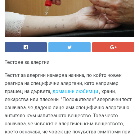
Тестове за алергии
Тестът за алергии измерва начина, по който човек
реагира на специфични алергени, като например
прашец на дървета,
домашни любимци
, храни,
лекарства или плесени. "Положителен" алергичен тест
означава, че дадено лице има специфично алергично
антитяло към изпитваното вещество. Това често
означава, че човекът е алергичен към веществото,
което означава, че човек ще почувства симптоми при