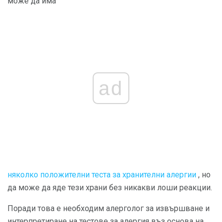
може да има
ad
няколко положителни теста за хранителни алергии
, но
да може да яде тези храни без никакви лоши реакции.
Поради това е необходим алерголог за извършване и
интерпретиране на тестове за алергия въз основа на