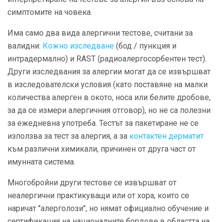
симптомите на човека.
Има само два вида алергични тестове, считани за
валидни:
Кожно изследване
(бод / пункция и
интрадермално) и RAST (радиоалергосорбентен тест).
Други изследвания за алергии могат да се извършват
в изследователски условия (като поставяне на малки
количества алерген в окото, носа или белите дробове,
за да се измери алергичния отговор), но не са полезни
за ежедневна употреба. Тестът за пакетиране не се
използва за тест за алергия, а за
контактен дерматит
към различни химикали, причинен от друга част от
имунната система.
Многобройни други тестове се извършват от
неалергични практикуващи или от хора, които се
наричат ​​"алерголози", но нямат официално обучение и
сертификация на националните бордове в областта на