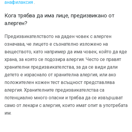
анафилаксия
.
Кога трябва да има лице, предизвикано от
алерген?
Предизвикателството на даден човек с алерген
означава, че лицето е съзнателно изложено на
веществото, като например да има човек, който да яде
храна, за която се подозира алергия. Често се правят
хранителни предизвикателства, за да се види дали
детето е израснало от хранителна алергия, или ако
положителен кожен тест всъщност представлява
алергия. Хранителните предизвикателства са
потенциално много опасни и трябва да се извършват
само от лекари с алергия, които имат опит в употребата
им.