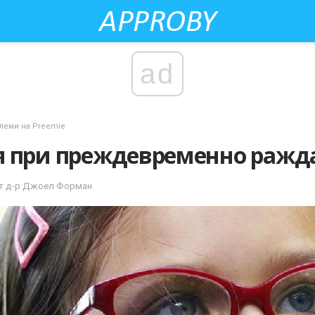
ad
леми на Preemie
я при преждевременно ражд
о от д-р Джоел Форман