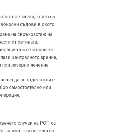
ти от ретината, които са
ъвоносни съдове в окото.
иране на свръхрастеж на
асти от ретината,
терапията и се използва
апази централното зрение,
 при лазерно лечение.
чнала да се отделя или е
обро самостоятелно или
операция.
овечето случаи на РОП са
гат да имат късогледство