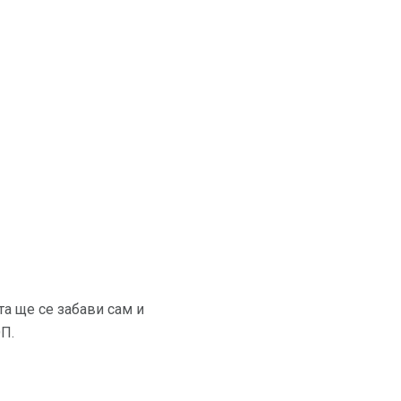
та ще се забави сам и
П.