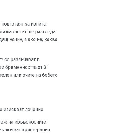
подготвят за изпита,
офталмологът ще разгледа
ящ начин, а ако не, каква
е се различават в
ди бременността от 31
телен или очите на бебето
е изискват лечение.
стеж на кръвоносните
 включват криотерапия,