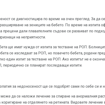
еност се диагностицира по време на очен преглед. За да се 
 разширяване на зениците на бебето. По време на изпита 
да прецени дали плавателните съдове се развиват по подход
признаци на неприятности.
ета ще имат нужда от изпита за тестване на РОП. Болницит
ебета се изследват за РОП, но повечето бебета, родени пре
ко един изпит за тестване на РОП. Ако изпитът не е оконча
, периодично се планират последващи изпити.
опатия за недоносеност ще се подобрят сами по себе си и н
, може да се наложи лечение за спиране на анормалния ра
а коригиране на отделянето на ретината. Видовете лечение