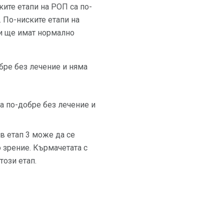
ите етапи на РОП са по-
 По-ниските етапи на
 и ще имат нормално
бре без лечение и няма
а по-добре без лечение и
в етап 3 може да се
 зрение. Кърмачетата с
този етап.