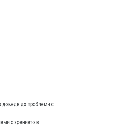
а доведе до проблеми с
еми с зрението в