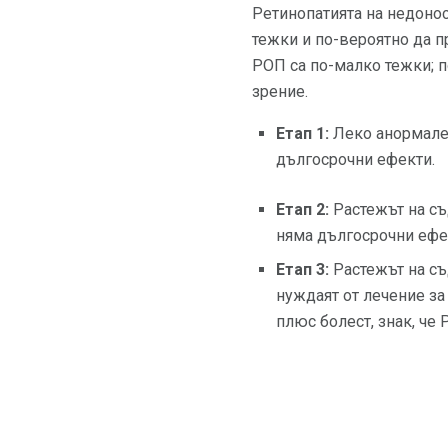
Ретинопатията на недонос
тежки и по-вероятно да п
РОП са по-малко тежки; п
зрение.
Етап 1:
Леко анормален
дългосрочни ефекти.
Етап 2:
Растежът на съ
няма дългосрочни ефе
Етап 3:
Растежът на съ
нуждаят от лечение за
плюс болест, знак, че