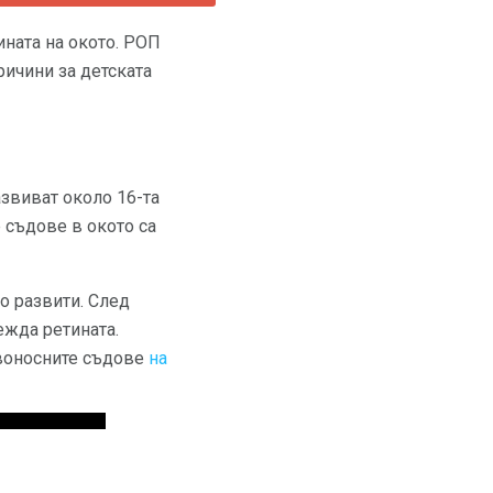
ината на окото. РОП
ричини за детската
азвиват около 16-та
 съдове в окото са
о развити. След
ежда ретината.
ъвоносните съдове
на