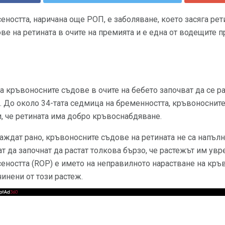
еността, наричана още РОП, е заболяване, което засяга рет
ве на ретината в очите на премията и е една от водещите п
 кръвоносните съдове в очите на бебето започват да се р
 До около 34-тата седмица на бременността, кръвоносните
, че ретината има добро кръвоснабдяване.
аждат рано, кръвоносните съдове на ретината не са напълн
т да започнат да растат толкова бързо, че растежът им увр
сеността (ROP) е името на неправилното нарастване на кр
чинени от този растеж.