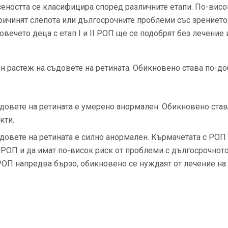
еността се класифицира според различните етапи. По-висок
ричинят слепота или дългосрочните проблеми със зрението.
овечето деца с етап І и ІІ РОП ще се подобрят без лечение
 растеж на съдовете на ретината. Обикновено става по-до
довете на ретината е умерено анормален. Обикновено став
кти.
довете на ретината е силно анормален. Кърмачетата с РОП 
 РОП и да имат по-висок риск от проблеми с дългосрочното
 РОП напредва бързо, обикновено се нуждаят от лечение на 