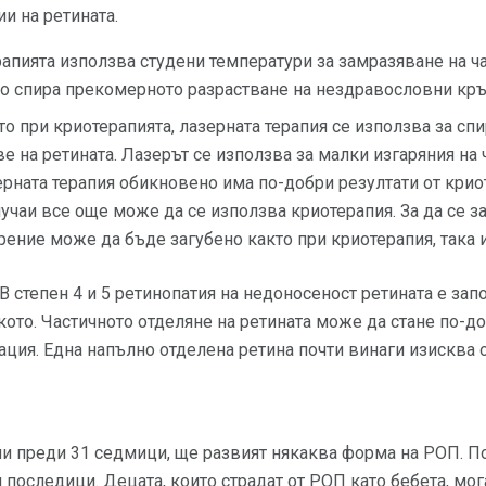
и на ретината.
апията използва студени температури за замразяване на час
то спира прекомерното разрастване на нездравословни кр
о при криотерапията, лазерната терапия се използва за сп
 на ретината. Лазерът се използва за малки изгаряния на ч
ерната терапия обикновено има по-добри резултати от крио
случаи все още може да се използва криотерапия. За да се з
ение може да бъде загубено както при криотерапия, така и
В степен 4 и 5 ретинопатия на недоносеност ретината е запо
кото. Частичното отделяне на ретината може да стане по-д
ция. Една напълно отделена ретина почти винаги изисква 
ни преди 31 седмици, ще развият някаква форма на РОП. П
 последици. Децата, които страдат от РОП като бебета, мо