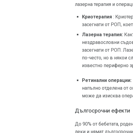
лазерна терапия и операци
Криотерапия
: Криотер
засегнати от РОП, кое
Лазерна терапия:
Какт
нездравословни съдове
засегнати от РОП. Лаз
по-често, но в някои 
известно периферно зр
Ретинални операции:
напълно отделена от о
може да изисква опера
Дългосрочни ефекти
До 90% от бебетата, роде
леки и нямат дългосрочни