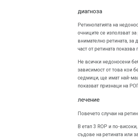
диагноза
Ретинопатията на недонос
очниците се използват за
внимателно ретината, за 
част от ретината показва 
Не всички недоносени беб
зависимост от това кои б
седмици, ще имат най-мал
показват признаци на РОП
лечение
Повечето случаи на ретин
В етап 3 ROP и по-високи
съдове на ретината или з