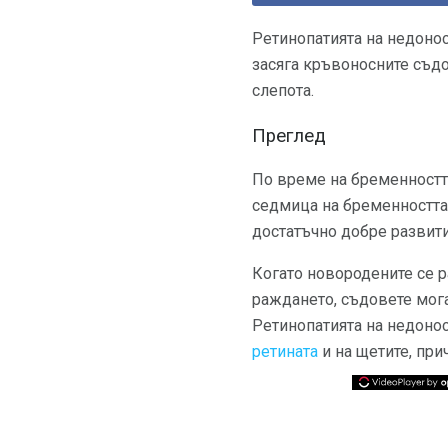
Ретинопатията на недонос
засяга кръвоносните съдо
слепота.
Преглед
По време на бременността
седмица на бременността.
достатъчно добре развити
Когато новородените се р
раждането, съдовете мога
Ретинопатията на недоно
ретината
и на щетите, при