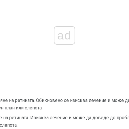
ad
яне на ретината. Обикновено се изисква лечение и може д
н план или слепота.
 на ретината. Изисква лечение и може да доведе до пробл
слепота.