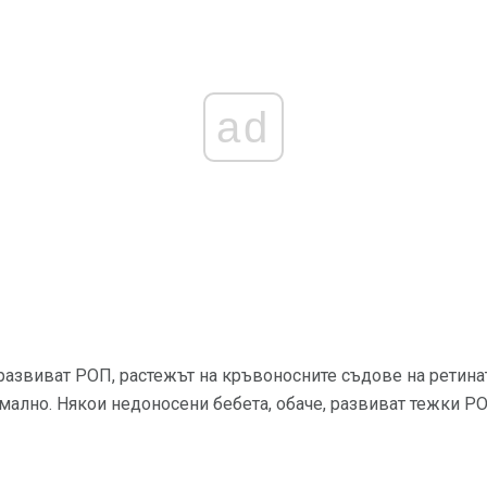
ad
 развиват РОП, растежът на кръвоносните съдове на ретина
мално. Някои недоносени бебета, обаче, развиват тежки РО