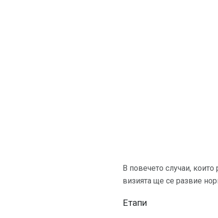
В повечето случаи, които
визията ще се развие нор
Етапи