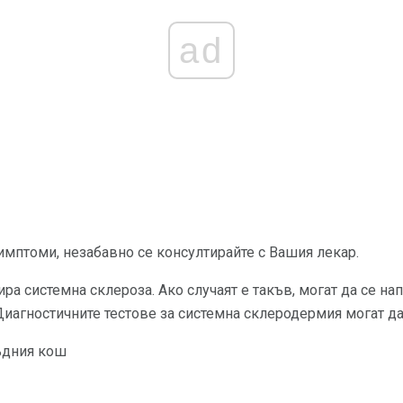
ad
симптоми, незабавно се консултирайте с Вашия лекар.
ра системна склероза. Ако случаят е такъв, могат да се нап
Диагностичните тестове за системна склеродермия могат д
ъдния кош