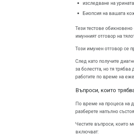
изследване на урината
Биопсия на вашата кож
Тези тестове обикновено 
имунният отговор на тяло
Този имунен отговор се п
След като получите диагн
за болестта, но тя трябва
работите по време на еж
Въпроси, които трябв
По време на процеса на д
разберете напълно състоян
Честите въпроси, които м
включват: