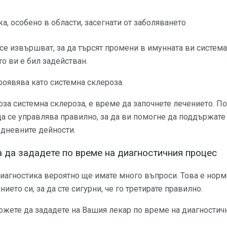
а, особено в области, засегнати от заболяването
се извършват, за да търсят промени в имунната ви система,
то ви е бил задействан.
роявява като системна склероза.
оза системна склероза, е време да започнете лечението. 
 да се управлява правилно, за да ви помогне да поддържате
едневните дейности.
а да зададете по време на диагностичния процес
иагностика вероятно ще имате много въпроси. Това е норм
ието си, за да сте сигурни, че го третирате правилно.
ожете да зададете на Вашия лекар по време на диагностичн