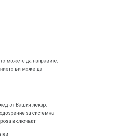
ито можете да направите,
янието ви може да
лед от Вашия лекар.
одозрение за системна
ероза включват:
а ви