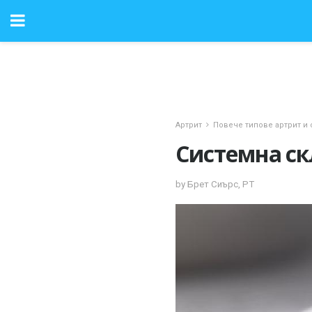
Артрит
Повече типове артрит и 
Системна ск
by Брет Сиърс, PT