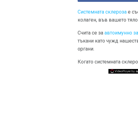
Системната склероза
е съ
колаген, във вашето тяло
Счита се за
автоимунно з
тъкани като чужд нашеств
органи.
Когато системната склеро