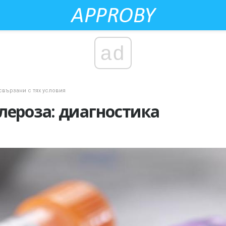
ad
свързани с тях условия
лероза: диагностика