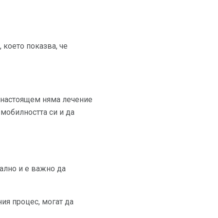
 което показва, че
Понастоящем няма лечение
 мобилността си и да
ално и е важно да
ия процес, могат да