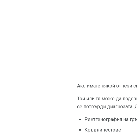
Ако имате някой от тези 
Той или тя може да подози
се потвърди диагнозата. 
Рентгенография на гр
Кръвни тестове