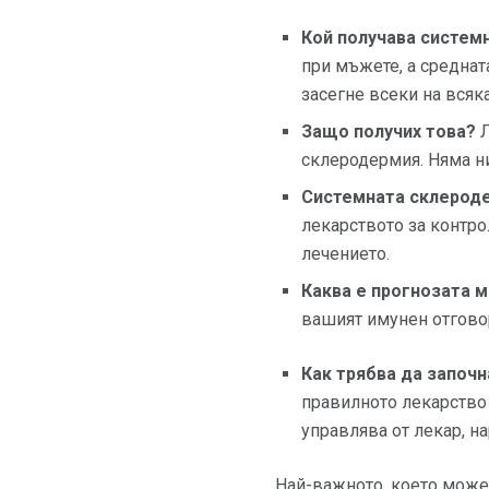
Кой получава систем
при мъжете, а среднат
засегне всеки на всяка
Защо получих това?
Л
склеродермия. Няма ни
Системната склерод
лекарството за контро
лечението.
Каква е прогнозата м
вашият имунен отгово
Как трябва да започ
правилното лекарство
управлява от лекар, н
Най-важното, което может