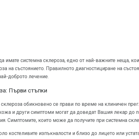
да имате системна склероза, едно от най-важните неща, ко
ноза на състоянието. Правилното диагностициране на състо
 най-доброто лечение.
за: Първи стъпки
 склероза обикновено се прави по време на клиничен прег
кожа и други симптоми могат да доведат Вашия лекар до п
ия. Симптомите, които може да получите при системна скл
оло костеливите изпъкналости и близо до лицето или устат