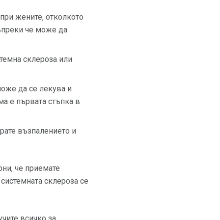
при жените, отколкото
въпреки че може да
стемна склероза или
може да се лекува и
ма е първата стъпка в
ирате възпалението и
рни, че приемате
системната склероза се
учите всичко за