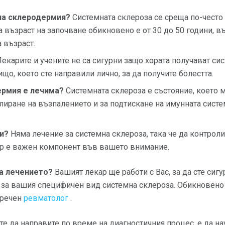
на склеродермия?
Системната склероза се среща по-често 
а възраст на започване обикновено е от 30 до 50 години, 
 възраст.
екарите и учените не са сигурни защо хората получават си
що, което сте направили лично, за да получите болестта.
ермия е лечима?
Системната склероза е състояние, което 
лиране на възпалението и за подтискане на имунната систе
и?
Няма лечение за системна склероза, така че да контрол
р е важен компонент във вашето внимание.
на лечението?
Вашият лекар ще работи с Вас, за да сте сигу
 за вашия специфичен вид системна склероза. Обикновено 
аречен
ревматолог
.
е да направите по време на диагностичния процес, е да на