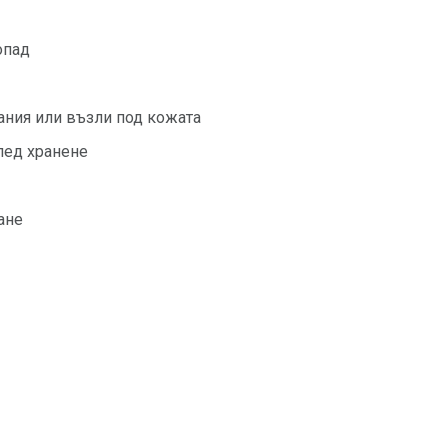
опад
ания или възли под кожата
лед хранене
ане