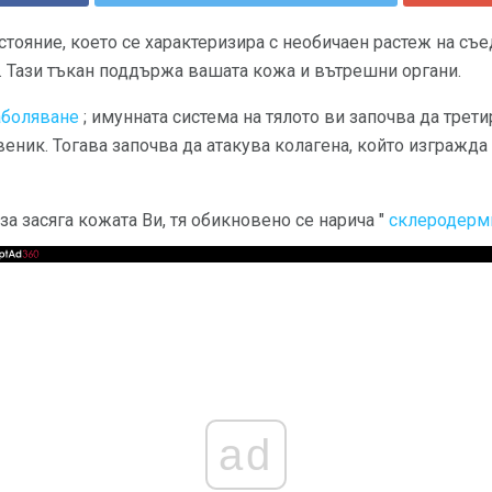
стояние, което се характеризира с необичаен растеж на съе
. Тази тъкан поддържа вашата кожа и вътрешни органи.
аболяване
; имунната система на тялото ви започва да трети
еник. Тогава започва да атакува колагена, който изгражд
за засяга кожата Ви, тя обикновено се нарича "
склеродерм
ad