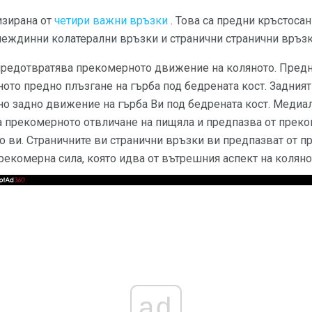
изирана от
четири важни връзки
. Това са предни кръстоса
междинни колатерални връзки и странични странични връзк
предотвратява прекомерното движение на коляното. Пред
ото предно плъзгане на гърба под бедрената кост. Задния
о задно движение на гърба Ви под бедрената кост. Медиа
 прекомерното отвличане на пищяла и предпазва от преком
о ви. Страничните ви странични връзки ви предпазват от 
рекомерна сила, която идва от вътрешния аспект на коляно
ad