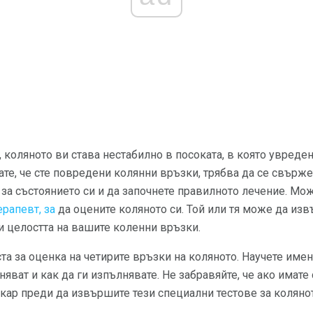
 коляното ви става нестабилно в посоката, в която увреде
ате, че сте повредени колянни връзки, трябва да се свърже
 за състоянието си и да започнете правилното лечение. Мо
рапевт, за
да оцените коляното си. Той или тя може да из
ри целостта на вашите коленни връзки.
а за оценка на четирите връзки на коляното. Научете имена
няват и как да ги изпълнявате. Не забравяйте, че ако имате
кар преди да извършите тези специални тестове за колянот