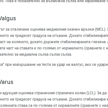
лен. Това е показателно за възможна сълза или нараняване 
Valgus
стът за отвличане оценява медиалния окачен връзки (MCL).
яното на тридесет градуса на огъване. Докато стабилизират
ст на коляното, докато държите стабилизираната глезена.
та част на ставата е по-голямо от нормалното (сравнете с н
зателно за медиална сълза сълза сълза.
а" при извършване на теста за удар на валгус, ако се удар
Varus
ли адукция оценява страничния страничен колан (LCL). За д
яното на тридесет градуса на огъване. Докато стабилизира 
колянната става са по-големи от нормалните (сравнете с не