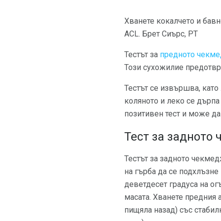
Хванете кокалчето и бав
ACL. Брет Сиърс, PT
Тестът за
предното чекм
Този сухожилие предотвра
Тестът се извършва, като
коляното и леко се дърп
позитивен тест и може да
Тест за задното
Тестът за задното чекмед
на гърба да се подхлъзне
деветдесет градуса на ог
масата. Хванете предния 
пищяла назад) със стабил