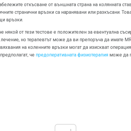
абележите откъсване от външната страна на колянната став
ничните странични връзки са наранявани или разкъсани. Това
щи връзки.
че някой от тези тестове е положителен за евентуална съси
лечение, но терапевтът може да ви препоръча да имате MRI
вяхвания на коленните връзки могат да изискват операция
предполагат, че
предоперативната физиотерапия
може да 