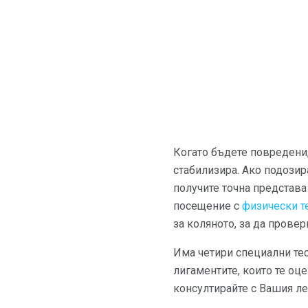
Когато бъдете повредени,
стабилизира. Ако подозир
получите точна представа
посещение с
физически те
за коляното, за да прове
Има четири специални тест
лигаментите, които те оце
консултирайте с Вашия ле