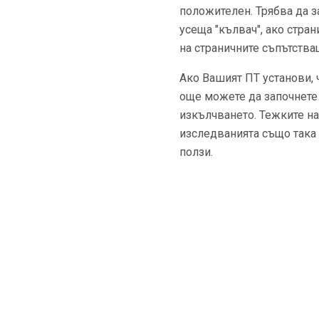
положителен. Трябва да з
усеща "кълвач", ако стра
на страничните съпътства
Ако Вашият ПТ установи, 
още можете да започнете 
изкълчването. Тежките на
изследванията също така 
ползи.