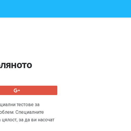
оляното
циални тестове за
роблем. Специалните
цялост, за да ви насочат