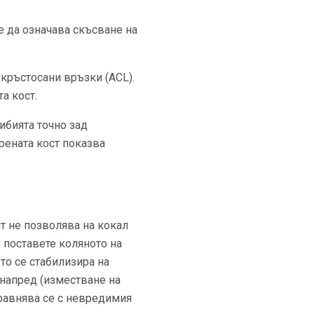
 да означава скъсване на
 кръстосани връзки (ACL).
а кост.
ибията точно зад
рената кост показва
т не позволява на кокал
, поставете коляното на
то се стабилизира на
 напред (изместване на
сравнява се с невредимия