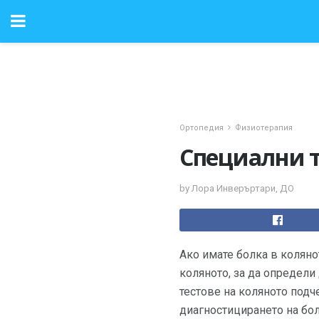
Ортопедия
Физиотерапия
Специални т
by Лора Инверъртари, ДО
Ако имате болка в колян
коляното, за да определ
тестове на коляното подче
диагностицирането на бол