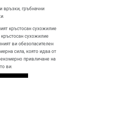
ни връзки, гръбначни
и.
ният кръстосан сухожилие
т кръстосан сухожилие
лният ви обезопасителен
ерна сила, която идва от
прекомерно привличане на
то ви.