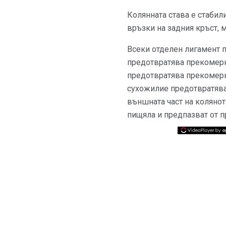
Колянната става е стабил
връзки на задния кръст, 
Всеки отделен лигамент 
предотвратява прекомерн
предотвратява прекомерн
сухожилие предотвратява
външната част на колянот
пищяла и предпазват от п