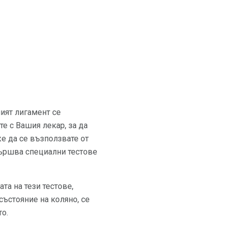
ният лигамент се
те с Вашия лекар, за да
же да се възползвате от
вършва специални тестове
та на тези тестове,
 състояние на коляно, се
о.