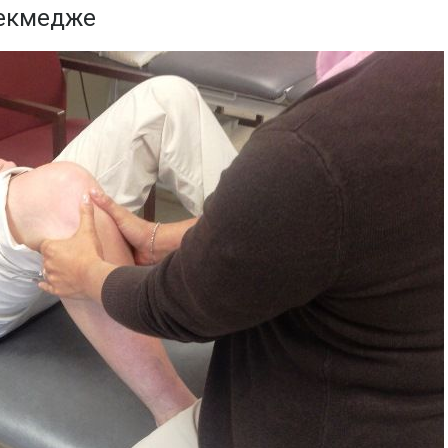
чекмедже