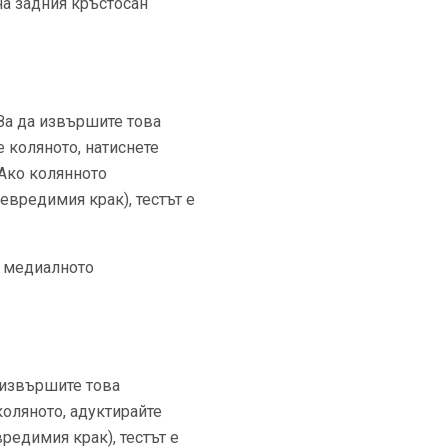
на задния кръстосан
 За да извършите това
е коляното, натиснете
 Ако колянното
евредимия крак), тестът е
и медиалното
а извършите това
коляното, адуктирайте
вредимия крак), тестът е