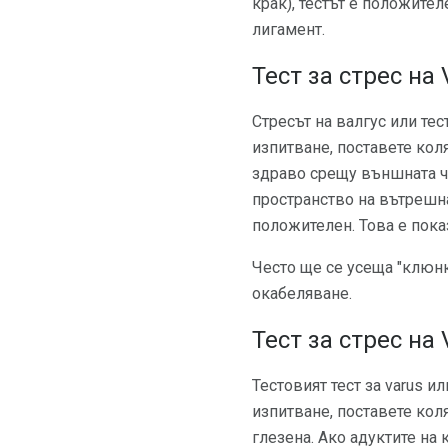
крак), тестът е положите
лигамент.
Тест за стрес на 
Стресът на валгус или те
изпитване, поставете кол
здраво срещу външната ча
пространство на вътрешна
положителен. Това е пока
Често ще се усеща "клюнк
окабеляване.
Тест за стрес на 
Тестовият тест за varus и
изпитване, поставете кол
глезена. Ако адуктите на 