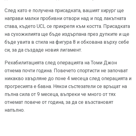
След като е получена присадката, вашият хирург ще
направи малки пробивни отвори над и под лакътната
става, където UCL се прикрепя към костта. Присадката
на сухожилията ще бъде издърпана през дупките и ще
бъде увита в стила на фигура 8 и обкована върху себе
си, за да създаде новия лигамент.
Рехабилитацията след операцията на Томи Джон
отнема почти година. Повечето спортисти не започват
никакво хвърляне до поне 4 месеца след операцията и
прогресията е бавна. Някои състезатели се връщат на
пълна сила от 9 месеца, въпреки че много от тях
отнемат повече от година, за да се възстановят
напълно.