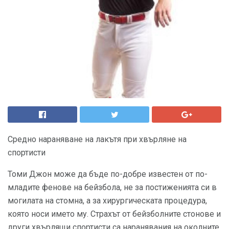
Средно нараняване на лакътя при хвърляне на
спортисти
Томи Джон може да бъде по-добре известен от по-
младите фенове на бейзбола, не за постиженията си в
могилата на стомна, а за хирургическата процедура,
която носи името му. Страхът от бейзболните стонове и
други хвърлящи спортисти са наранявания на околните