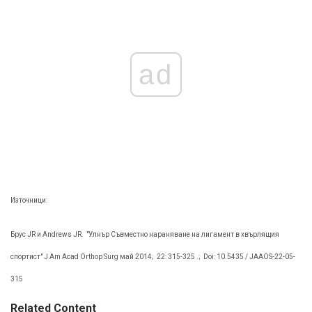
ad
Източници:
Брус JR и Andrews JR.
"Улнър Съвместно нараняване на лигамент в хвърлящия
спортист" J Am Acad Orthop Surg май 2014;
22: 315-325 .;
Doi: 10.5435 / JAAOS-22-05-
315
Related Content