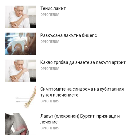
Тенис лакът
ОРТОПЕДИЯ
Разкъсана лакътна бицепс
ОРТОПЕДИЯ
Какво трябва да знаете за лакътя артрит
ОРТОПЕДИЯ
Симптомите на синдрома на кубиталния
тунел и лечението
ОРТОПЕДИЯ
Лакът (олекранон) Бурсит: признаци и
лечение
ОРТОПЕДИЯ