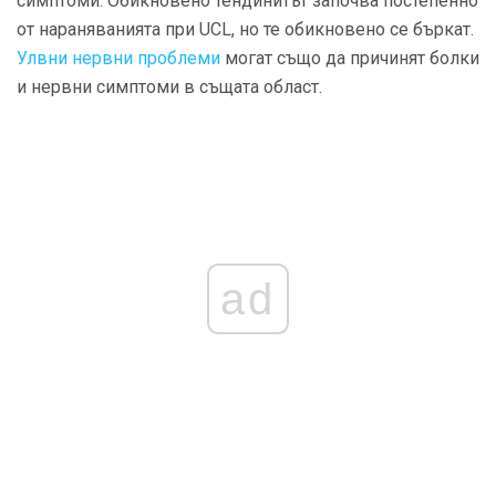
симптоми. Обикновено тендинитът започва постепенно
от нараняванията при UCL, но те обикновено се бъркат.
Улвни нервни проблеми
могат също да причинят болки
и нервни симптоми в същата област.
ad