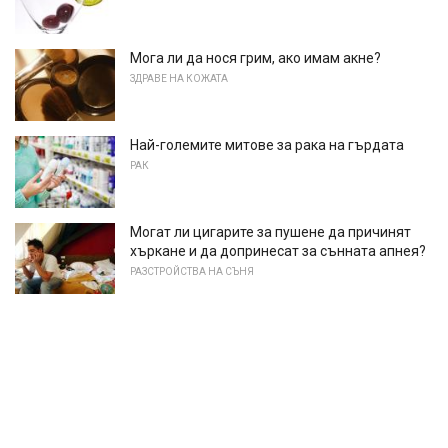
Мога ли да нося грим, ако имам акне?
ЗДРАВЕ НА КОЖАТА
Най-големите митове за рака на гърдата
РАК
Могат ли цигарите за пушене да причинят
хъркане и да допринесат за сънната апнея?
РАЗСТРОЙСТВА НА СЪНЯ