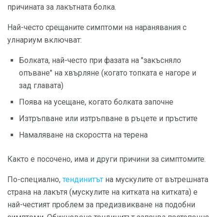
причината за лакътната болка.
Най-често срещаните симптоми на наранявания с
улнариум включват:
Болката, най-често при фазата на "закъсняло
опъване" на хвърляне (когато топката е нагоре и
зад главата)
Поява на усещане, когато болката започне
Изтръпване или изтръпване в ръцете и пръстите
Намаляване на скоростта на терена
Както е посочено, има и други причини за симптомите.
По-специално,
тендинитът
на мускулите от вътрешната
страна на лакътя (мускулите на китката на китката) е
най-честият проблем за предизвикване на подобни