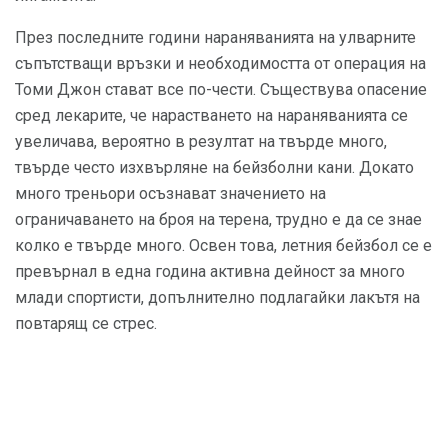
През последните години нараняванията на улварните
съпътстващи връзки и необходимостта от операция на
Томи Джон стават все по-чести. Съществува опасение
сред лекарите, че нарастването на нараняванията се
увеличава, вероятно в резултат на твърде много,
твърде често изхвърляне на бейзболни кани. Докато
много треньори осъзнават значението на
ограничаването на броя на терена, трудно е да се знае
колко е твърде много. Освен това, летния бейзбол се е
превърнал в една година активна дейност за много
млади спортисти, допълнително подлагайки лакътя на
повтарящ се стрес.