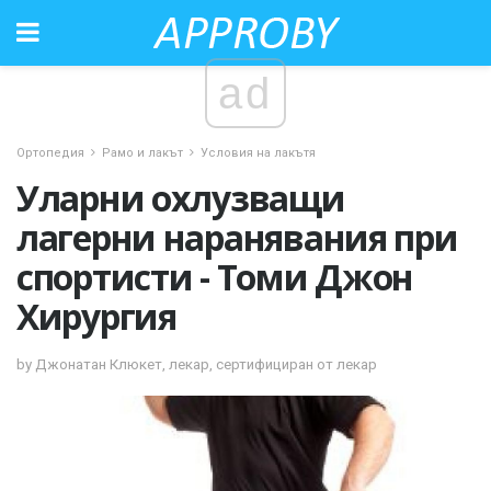
ad
Ортопедия
Рамо и лакът
Условия на лакътя
Уларни охлузващи
лагерни наранявания при
спортисти - Томи Джон
Хирургия
by Джонатан Клюкет, лекар, сертифициран от лекар