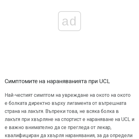
ad
Симптомите на нараняванията при UCL
Най-честият симптом на увреждане на окото на окото
е болката директно върху лигамента от вътрешната
страна на лакътя. Въпреки това, не всяка болка в
лакътя при хвърляне на спортист е нараняване на UCL и
е важно внимателно да се прегледа от лекар,
квалифициран да хвърля наранявания, за да определи