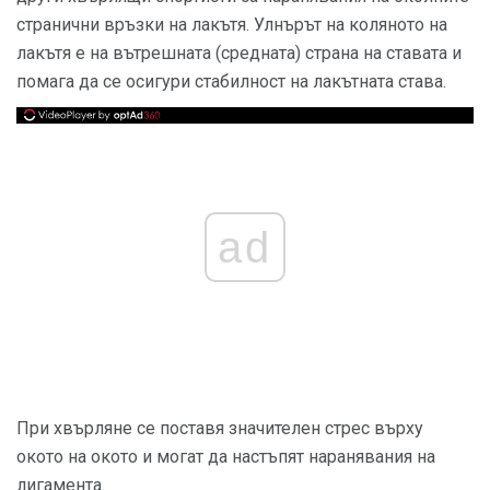
странични връзки на лакътя. Улнърът на коляното на
лакътя е на вътрешната (средната) страна на ставата и
помага да се осигури стабилност на лакътната става.
ad
При хвърляне се поставя значителен стрес върху
окото на окото и могат да настъпят наранявания на
лигамента.