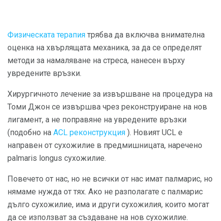
Физическата терапия
трябва да включва внимателна
оценка на хвърлящата механика, за да се определят
методи за намаляване на стреса, нанесен върху
увредените връзки.
Хирургичното лечение за извършване на процедура на
Томи Джон се извършва чрез реконструиране на нов
лигамент, а не поправяне на увредените връзки
(подобно на
ACL реконструкция
). Новият UCL е
направен от сухожилие в предмишницата, наречено
palmaris longus сухожилие.
Повечето от нас, но не всички от нас имат палмарис, но
нямаме нужда от тях. Ако не разполагате с палмарис
дълго сухожилие, има и други сухожилия, които могат
да се използват за създаване на нов сухожилие.