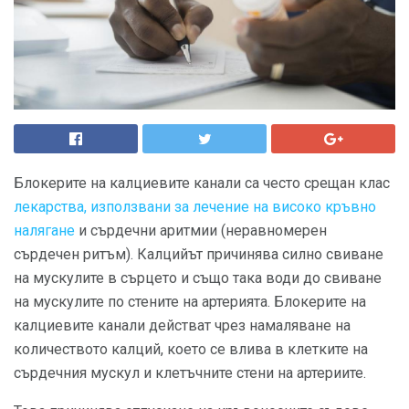
Блокерите на калциевите канали са често срещан клас
лекарства, използвани за лечение на високо кръвно
налягане
и сърдечни аритмии (неравномерен
сърдечен ритъм). Калцийът причинява силно свиване
на мускулите в сърцето и също така води до свиване
на мускулите по стените на артерията. Блокерите на
калциевите канали действат чрез намаляване на
количеството калций, което се влива в клетките на
сърдечния мускул и клетъчните стени на артериите.