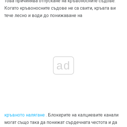
Това причинява отпускане на кръвоносните съдове.
Когато кръвоносните съдове не са свити, кръвта ви
тече лесно и води до понижаване на
ad
кръвното налягане
. Блокерите на калциевите канали
могат също така да понижат сърдечната честота и да