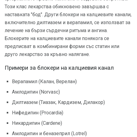
Този клас лекарства обикновено завършва с
наставката "бод". Други блокери на калциевите канали,
включително дилтиазем и верапамил, се използват за
лечение на бързи сърдечни ритъма и ангина.
Блокерите на калциевите канали понякога се
предписват в комбинирани форми със статин или
друго лекарство за кръвно налягане.
Примери за блокери на калциевия канал
Верапамил (Калан, Верелан)
Амлодипин (Norvasc)
Дилтиазем (Тиазак, Кардизем, Дилакор)
Нифедипин (Procardia)
Никардипин (Cardene)
Амлодипин и беназеприл (Lotrel)