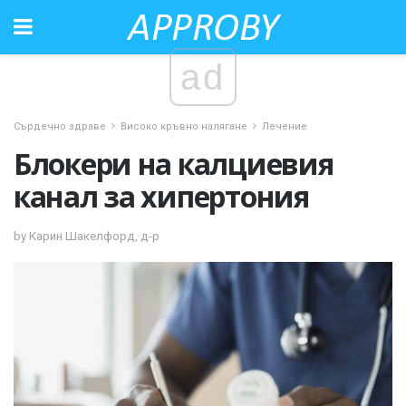
ad
Сърдечно здраве
Високо кръвно налягане
Лечение
Блокери на калциевия
канал за хипертония
by Карин Шакелфорд, д-р