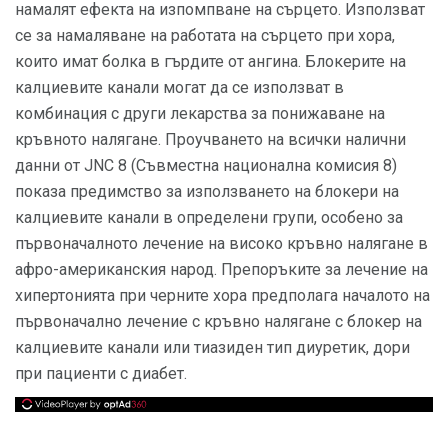
намалят ефекта на изпомпване на сърцето. Използват
се за намаляване на работата на сърцето при хора,
които имат болка в гърдите от ангина. Блокерите на
калциевите канали могат да се използват в
комбинация с други лекарства за понижаване на
кръвното налягане. Проучването на всички налични
данни от JNC 8 (Съвместна национална комисия 8)
показа предимство за използването на блокери на
калциевите канали в определени групи, особено за
първоначалното лечение на високо кръвно налягане в
афро-американския народ. Препоръките за лечение на
хипертонията при черните хора предполага началото на
първоначално лечение с кръвно налягане с блокер на
калциевите канали или тиазиден тип диуретик, дори
при пациенти с диабет.