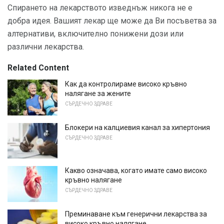
Спирането на лекарството изведнъж никога не е
добра идея. Вашият лекар ще може да Ви посъветва за
алтернативи, включително понижени дози или
различни лекарства.
Related Content
Как да контролираме високо кръвно
налягане за жените
СЪРДЕЧНО ЗДРАВЕ
Блокери на калциевия канал за хипертония
СЪРДЕЧНО ЗДРАВЕ
Какво означава, когато имате само високо
кръвно налягане
СЪРДЕЧНО ЗДРАВЕ
Преминаване към генерични лекарства за
високо кръвно налягане