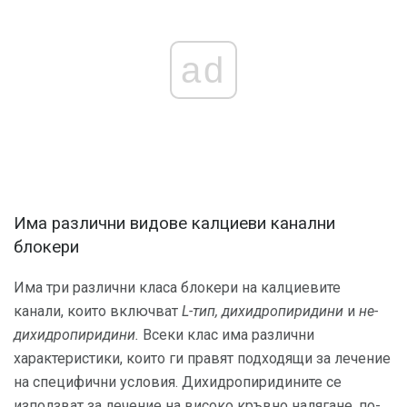
ad
Има различни видове калциеви канални
блокери
Има три различни класа блокери на калциевите
канали, които включват
L-тип, дихидропиридини
и
не-
дихидропиридини.
Всеки клас има различни
характеристики, които ги правят подходящи за лечение
на специфични условия. Дихидропиридините се
използват за лечение на високо кръвно налягане, по-