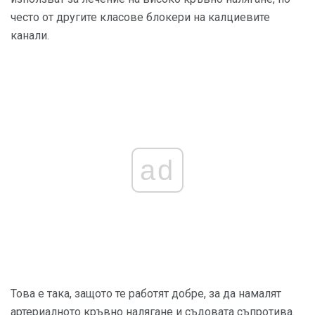
често от другите класове блокери на калциевите
канали.
ad
Това е така, защото те работят добре, за да намалят
артериалното кръвно налягане и съдовата съпротива.