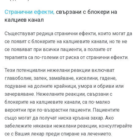
Странични ефекти,
свързани с блокери на
калциев канал
Съществуват редица странични ефекти, които могат да
се появят с блокерите на калциевите канали, но те не
се появяват при всички пациенти, а ползите от
терапията са по-големи от риска от странични ефекти.
Тези потенциални нежелани реакции включват
главоболие, запек, замайване, киселини, гадене,
подуване на долните крайници, умора и обриви или
зачервяване. Нежеланите реакции, свързани с
блокерите на калциевите канали, са по-малко
вероятни при по-възрастни пациенти. Пациентите
също могат да получат ниска кръвна захар. Ако
забележите някакви нежелани реакции, консултирайте
се с Вашия лекар преди спиране на лечението.