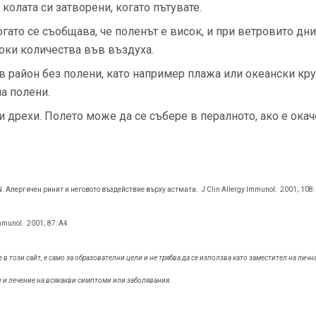
колата си затворени, когато пътувате.
огато се съобщава, че поленът е висок, и при ветровито дн
оки количества във въздуха.
в район без полени, като например плажа или океански кр
на полени.
 дрехи. Полето може да се събере в пералното, ако е окаче
 N. Алергичен ринит и неговото въздействие върху астмата.
J Clin Allergy Immunol.
2001; 108:
mmunol.
2001; 87: А4.
 този сайт, е само за образователни цели и не трябва да се използва като заместител на личн
е и лечение на всякакви симптоми или заболявания.