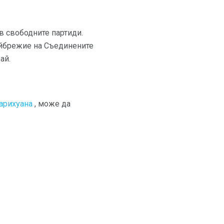
в свободните партиди.
райбрежие на Съединените
ай.
арихуана
, може да