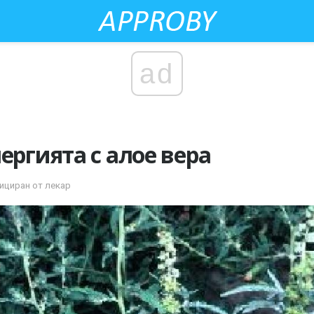
ad
ергията с алое вера
ициран от лекар