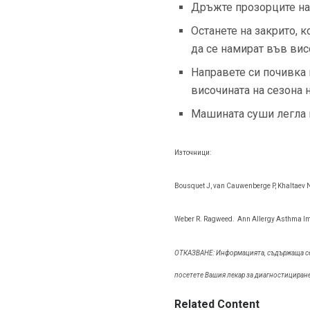
Дръжте прозорците на 
Останете на закрито, к
да се намират във вис
Направете си почивка 
височината на сезона 
Машината суши легла и
Източници:
Bousquet J, van Cauwenberge P, Khaltaev
Weber R. Ragweed.
Ann Allergy Asthma I
ОТКАЗВАНЕ: Информацията, съдържаща се в
посетете Вашия лекар за диагностициран
Related Content