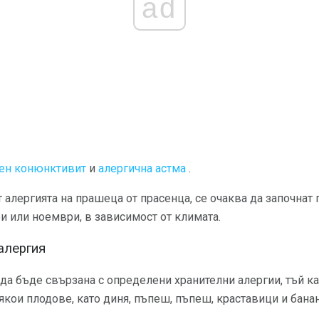
ad
ен конюнктивит
и
алергична астма
.
 алергията на прашеца от прасенца, се очаква да започнат 
 или ноември, в зависимост от климата.
алергия
да бъде свързана с определени хранителни алергии, тъй к
якои плодове, като диня, пъпеш, пъпеш, краставици и банан