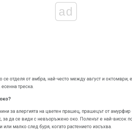
ad
 се отделя от амбра, най-често между август и октомври, 
 есенна треска.
соко?
чини за алергията на цветен прашец, прашецът от амурфир
, за да се види с невъоръжено око. Поленът е най-висок п
и или малко след буря, когато растението изсъхва.