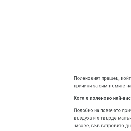
Поленовият прашец, който
причини за симптомите на
Кога е поленово най-ви
Подобно на повечето при
въздуха и е твърде малък
часове, във ветровито дн