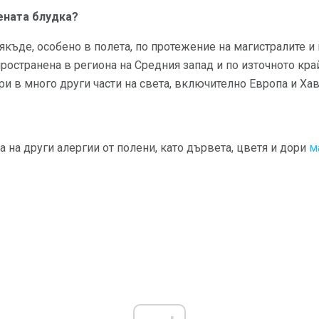
ената блудка?
якъде, особено в полета, по протежение на магистралите и 
пространена в региона на Средния запад и по източното к
ри в много други части на света, включително Европа и Хав
а на други алергии от полени, като дървета, цветя и дори
м