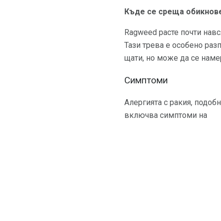
Къде се среща обикнов
Ragweed расте почти навс
Тази трева е особено раз
щати, но може да се наме
Симптоми
Алергията с ракия, подобн
включва симптоми на