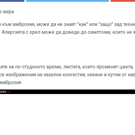
е вера
 към амброзия, може да не знаят "как" или "защо" зад техн
". Алергията с орел може да доведе до симптоми, които не 
ите на по-студеното време, листата, които променят цвета,
 изображения на назална конгестия, кихане и кутии от наза
амброзия.