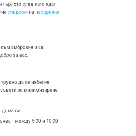
и гърлото след като ядат
рича
синдром
на
перорална
 към амброзия и са
обро за вас.
-трудно да се избегне
и съвети за минимизиране
 дома ви.
чва - между 5:00 и 10:00