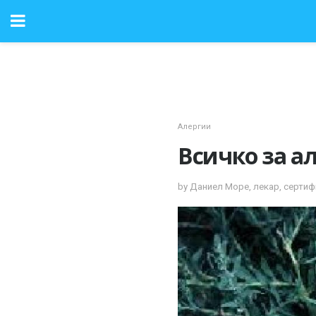
Алергии
Всичко за ал
by Даниел Море, лекар, сертиф