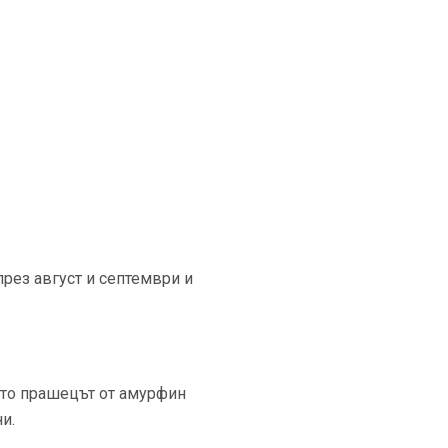
през август и септември и
ато прашецът от амурфин
и.