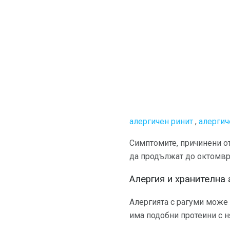
алергичен ринит
,
алергич
Симптомите, причинени от
да продължат до октомври
Алергия и хранителна 
Алергията с рагуми може 
има подобни протеини с н