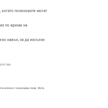
и, когато поленовете могат
уиз по време на
но навън, за да изсъхне.
 S147-344.
ата хигиена от лицензиран лекар.
Моля,