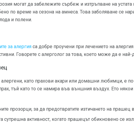
розия могат да забележите сърбеж и изтръпване на устата 
бено по време на сезона на амнеса. Това заболяване се на
лода и полени.
ите за алергия
са добре проучени при лечението на алергия
ивни. Говорете с алерголог за това, което може да е най-д
шец
 алергени, като прахови акари или домашни любимци, е по
прах, тъй като то се намира във външния въздух. Ето няко
те прозорци, за да предотвратите изтичането на прашец в
 сутрешна активност, когато прашецът обикновено се излъ