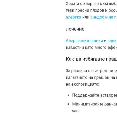
Хората с алергия към амб
тези пресни плодове, осо
алергия
или
синдром на
п
лечение
Алергичните
капки
и
капк
известни като много ефект
Как да избягвате пра
За разлика от вътрешните
излагането на прашец на 
на експозицията:
Поддържайте затворени
Минимизирайте ранната
часа