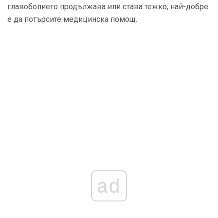
главоболието продължава или става тежко, най-добре
е да потърсите медицинска помощ.
ad