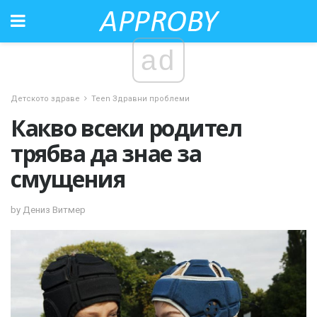
ad
Детското здраве
Teen Здравни проблеми
Какво всеки родител
трябва да знае за
смущения
by Дениз Витмер