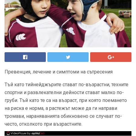
Превенция, лечение и симптоми на сътресения
Тъй като тийнейджърите стават по-възрастни, техните
спортни и развлекателни дейности стават малко по-
груби. Тъй като те са на възраст, при която поемането
на риска е норма, а растежът може да ги направи
тромави, нараняванията обикновено се случват по-
често, отколкото при възрастните.