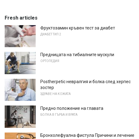
Fresh articles
Фруктозамин кръвен тест за диабет
ДИАБЕТ ТИП 2
Предницата на тибиалните мускули
ОРТОПЕДИЯ
Postherpetic невралгия и болка след херпес
зостер
ЗДРАВЕ НА КОЖАТА
Предно положение на главата
БОЛКА В ГЪРБА И ВРАТА
Бронхолефуална фистула Причини и лечение