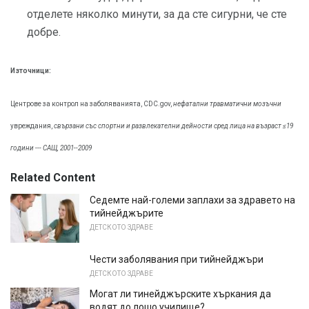
отделете няколко минути, за да сте сигурни, че сте
добре.
Източници:
Центрове за контрол на заболяванията, CDC.gov,
нефатални травматични мозъчни
увреждания,
свързани със спортни и развлекателни дейности сред лица на възраст ≤19
години --- САЩ, 2001--2009
Related Content
Седемте най-големи заплахи за здравето на
тийнейджърите
ДЕТСКОТО ЗДРАВЕ
Чести заболявания при тийнейджъри
ДЕТСКОТО ЗДРАВЕ
Могат ли тинейджърските хъркания да
водят до лошо училище?