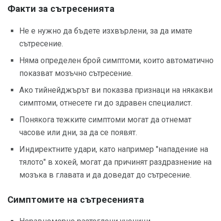
Факти за сътресенията
Не е нужно да бъдете изхвърлени, за да имате
сътресение.
Няма определен брой симптоми, които автоматично
показват мозъчно сътресение.
Ако тийнейджърът ви показва признаци на някакви
симптоми, отнесете ги до здравен специалист.
Понякога тежките симптоми могат да отнемат
часове или дни, за да се появят.
Индиректните удари, като например "нападение на
тялото" в хокей, могат да причинят раздразнение на
мозъка в главата и да доведат до сътресение.
Симптомите на сътресенията