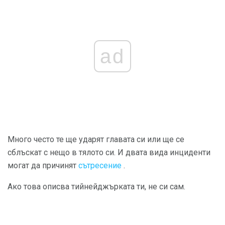
ad
Много често те ще ударят главата си или ще се
сблъскат с нещо в тялото си. И двата вида инциденти
могат да причинят
сътресение
.
Ако това описва тийнейджърката ти, не си сам.