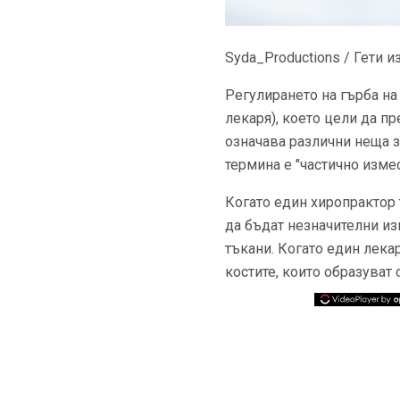
Syda_Productions / Гети 
Регулирането на гърба на 
лекаря), което цели да п
означава различни неща з
термина е "частично изме
Когато един хиропрактор 
да бъдат незначителни и
тъкани. Когато един лек
костите, които образуват 