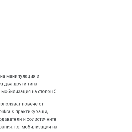
чна манипулация и
а два други типа
 мобилизация на степен 5.
 използват повече от
enkrais практикуващи,
подаватели и холистичните
апия, т.е. мобилизация на