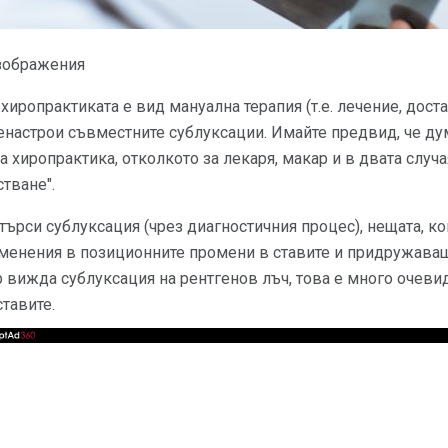
изображения
хиропрактиката е вид мануална терапия (т.е. лечение, дост
ренастрои съвместните сублуксации. Имайте предвид, че ду
а хиропрактика, отколкото за лекаря, макар и в двата случ
стване".
търси сублуксация (чрез диагностичния процес), нещата, ко
зменения в позиционните промени в ставите и придружава
ар вижда сублуксация на рентгенов лъч, това е много оче
ставите.