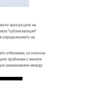
авено чрез ръцете на
мата "субликлатация"
ая определението на
ито отбелязва, са склонни
щите проблеми с меките
видно разминаване между