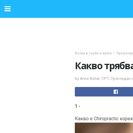
Болка в гърба и врата
Предотвр
Какво трябва
by Anne Asher, CPT; Прегледан 
1 -
Какво е Chiropractic коре