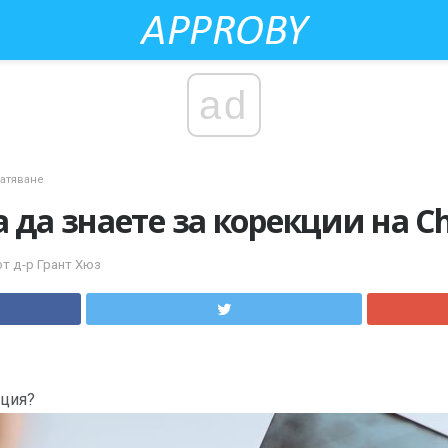
ad
атяване
 да знаете за корекции на Chi
от д-р Грант Хюз
кция?