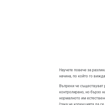
Научете повече за разлик
начина, по който го вижд
Въпреки че съществуват 
контролирано, но бързо на
нормалното им естествено
(така че корекцията да с