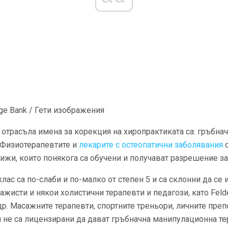
ge Bank / Гети изображения
 отрасъла имена за корекция на хиропрактиката са: гръбна
 Физиотерапевтите и
лекарите с остеопатични заболявания
с
ижи, които понякога са обучени и получават разрешение за
лас са по-слаби и по-малко от степен 5 и са склонни да се
ажисти и някои холистични терапевти и педагози, като Feld
др. Масажните терапевти, спортните треньори, личните пре
не са лицензирани да дават гръбначна манипулационна тер