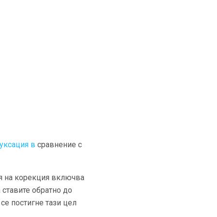
уксация в
сравнение с
ия на корекция включва
а ставите обратно до
се постигне тази цел