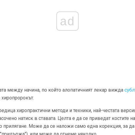
ad
ата между начина, по който алопатичният лекар вижда
субл
а хиропророкът.
редица хиропрактични методи и техники, най-честата верс
сочено натиск в ставата. Целта е да се приведат костите н
 прилягане. Може да се наложи само една корекция, за да 
е "придържа"), или може да отнеме няколко.