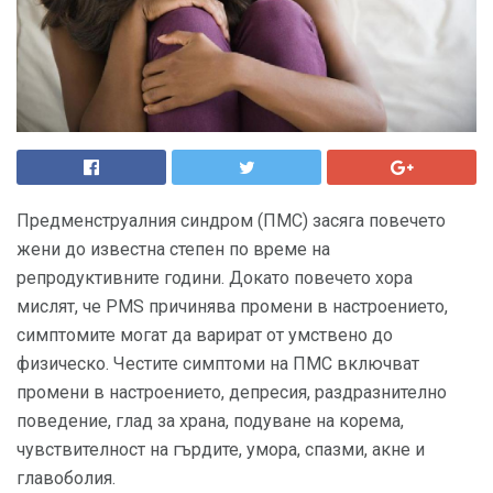
Предменструалния синдром (ПМС) засяга повечето
жени до известна степен по време на
репродуктивните години. Докато повечето хора
мислят, че PMS причинява промени в настроението,
симптомите могат да варират от умствено до
физическо. Честите симптоми на ПМС включват
промени в настроението, депресия, раздразнително
поведение, глад за храна, подуване на корема,
чувствителност на гърдите, умора, спазми, акне и
главоболия.