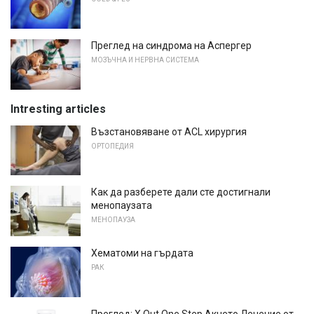
Преглед на синдрома на Аспергер
МОЗЪЧНА И НЕРВНА СИСТЕМА
Intresting articles
Възстановяване от ACL хирургия
ОРТОПЕДИЯ
Как да разберете дали сте достигнали
менопаузата
МЕНОПАУЗА
Хематоми на гърдата
РАК
Преглед: X Out One Step Акнето Лечение от