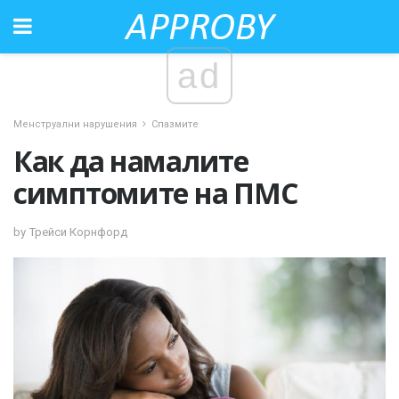
ad
Менструални нарушения
Спазмите
Как да намалите
симптомите на ПМС
by Трейси Корнфорд