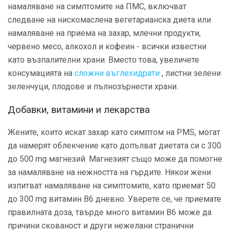
намаляване на симптомите на ПМС, включват
следване на нискомаслена вегетарианска диета или
намаляване на приема на захар, млечни продукти,
червено месо, алкохол и кофеин - всички известни
като възпалителни храни. Вместо това, увеличете
консумацията на
сложни въглехидрати
, листни зелени
зеленчуци, плодове и пълнозърнести храни.
Добавки, витамини и лекарства
Жените, които искат захар като симптом на PMS, могат
да намерят облекчение като допълват диетата си с 300
до 500 mg магнезий. Магнезият също може да помогне
за намаляване на нежността на гърдите. Някои жени
изпитват намаляване на симптомите, като приемат 50
до 300 mg витамин B6 дневно. Уверете се, че приемате
правилната доза, твърде много витамин В6 може да
причини скованост и други нежелани странични