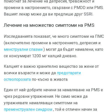
помогнат за лечение на депресия, тревожност и
промени в настроението, свързани с PMDD или PMS.
Вашият лекар може да ви предпише друг SSRI.
Лечение на множество симптоми на PMS
Изследванията показват, че много симптоми на ПМС
(включително промени в настроението, депресия и
менструални спазми
) могат да бъдат намалени, като
се консумират 1200 мг калций дневно.
Калцият е важно хранително вещество за жени от
всички възрасти и може да
предотврати
остеопорозата
по-късно в живота.
Един от най-добрите начини за намаляване на PMS е
чрез редовни упражнения. Не само може да
упражнявате намаляващи симптоми на
пременструален синдром
, той е отличен начин за