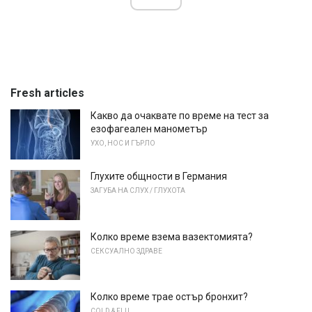
Fresh articles
Какво да очаквате по време на тест за
езофагеален манометър
УХО, НОС И ГЪРЛО
Глухите общности в Германия
ЗАГУБА НА СЛУХ / ГЛУХОТА
Колко време взема вазектомията?
СЕКСУАЛНО ЗДРАВЕ
Колко време трае остър бронхит?
COLD & FLU