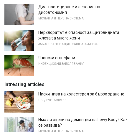
Диагностициране и лечение на
дисовтономия
МОЗЪЧНА И НЕРВНА СИСТЕМА
Перхлоратът е опасност за щитовидната
жлеза за много жени
ЗАБОЛЯВАНЕ НА ЩИТОВИДНАТА ЖЛЕЗА
Японски енцефалит
ИНФЕКЦИОЗНИ ЗАБОЛЯВАНИЯ
Intresting articles
Ниски нива на холестерол за бързо хранене
СЪРДЕЧНО ЗДРАВЕ
Има ли сцени на деменция на Lewy Body? Как
се развива?
МОЗЪЧНА И НЕРВНА СИСТЕМА