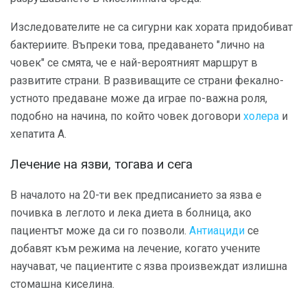
Изследователите не са сигурни как хората придобиват
бактериите. Въпреки това, предаването "лично на
човек" се смята, че е най-вероятният маршрут в
развитите страни. В развиващите се страни фекално-
устното предаване може да играе по-важна роля,
подобно на начина, по който човек договори
холера
и
хепатита А.
Лечение на язви, тогава и сега
В началото на 20-ти век предписанието за язва е
почивка в леглото и лека диета в болница, ако
пациентът може да си го позволи.
Антиациди
се
добавят към режима на лечение, когато учените
научават, че пациентите с язва произвеждат излишна
стомашна киселина.