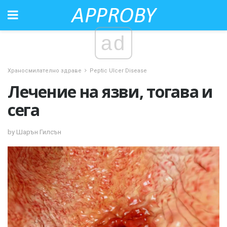
ad
Храносмилателно здраве
Peptic Ulcer Disease
Лечение на язви, тогава и
сега
by Шарън Гилсън