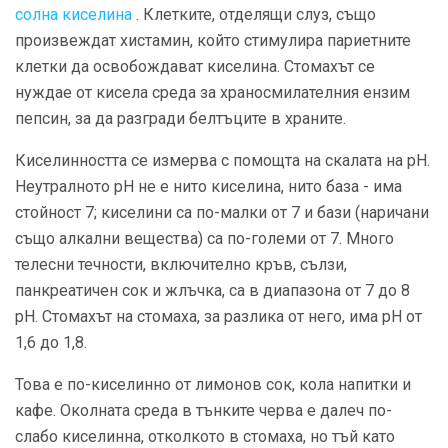
солна киселина
. Клетките, отделящи слуз, също
произвеждат хистамин, който стимулира париетните
клетки да освобождават киселина. Стомахът се
нуждае от кисела среда за храносмилателния ензим
пепсин, за да разгради белтъците в храните.
Киселинността се измерва с помощта на скалата на рН.
Неутралното рН не е нито киселина, нито база - има
стойност 7; киселини са по-малки от 7 и бази (наричани
също алкални вещества) са по-големи от 7. Много
телесни течности, включително кръв, сълзи,
панкреатичен сок и жлъчка, са в диапазона от 7 до 8
рН. Стомахът на стомаха, за разлика от него, има рН от
1,6 до 1,8.
Това е по-киселинно от лимонов сок, кола напитки и
кафе. Околната среда в тънките черва е далеч по-
слабо киселинна, отколкото в стомаха, но тъй като