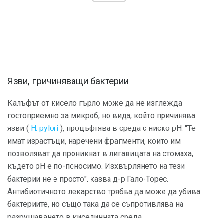
Язви, причиняващи бактерии
Калъфът от кисело гърло може да не изглежда
гостоприемно за микроб, но вида, който причинява
язви (
H. pylori
), процъфтява в среда с ниско рН. "Те
имат израстъци, наречени фрагменти, които им
позволяват да проникнат в лигавицата на стомаха,
където рН е по-поносимо. Изхвърлянето на тези
бактерии не е просто", казва д-р Гало-Торес.
Антибиотичното лекарство трябва да може да убива
бактериите, но също така да се съпротивлява на
разрушаването в киселинната среда.