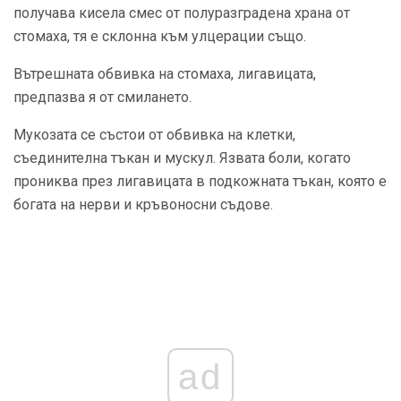
получава кисела смес от полуразградена храна от
стомаха, тя е склонна към улцерации също.
Вътрешната обвивка на стомаха, лигавицата,
предпазва я от смилането.
Мукозата се състои от обвивка на клетки,
съединителна тъкан и мускул. Язвата боли, когато
прониква през лигавицата в подкожната тъкан, която е
богата на нерви и кръвоносни съдове.
ad