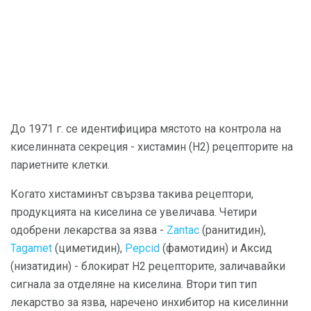
До 1971 г. се идентифицира мястото на контрола на
киселинната секреция - хистамин (Н2) рецепторите на
париетните клетки.
Когато хистаминът свързва такива рецептори,
продукцията на киселина се увеличава. Четири
одобрени лекарства за язва -
Zantac
(ранитидин),
Tagamet
(циметидин),
Pepcid
(фамотидин) и Аксид
(низатидин) - блокират Н2 рецепторите, заличавайки
сигнала за отделяне на киселина. Втори тип тип
лекарство за язва, наречено инхибитор на киселинни