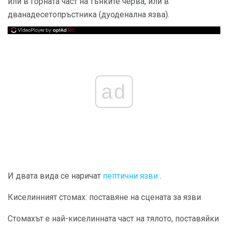
или в горната част на тънките черва, или в
дванадесетопръстника (дуоденална язва).
ad
И двата вида се наричат
пептични язви
.
Киселинният стомах: поставяне на сцената за язви
Стомахът е най-киселинната част на тялото, поставяйки