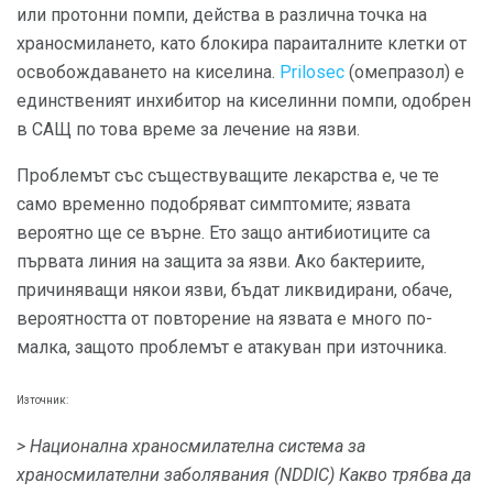
или протонни помпи, действа в различна точка на
храносмилането, като блокира параиталните клетки от
освобождаването на киселина.
Prilosec
(омепразол) е
единственият инхибитор на киселинни помпи, одобрен
в САЩ по това време за лечение на язви.
Проблемът със съществуващите лекарства е, че те
само временно подобряват симптомите; язвата
вероятно ще се върне. Ето защо антибиотиците са
първата линия на защита за язви. Ако бактериите,
причиняващи някои язви, бъдат ликвидирани, обаче,
вероятността от повторение на язвата е много по-
малка, защото проблемът е атакуван при източника.
Източник:
> Национална храносмилателна система за
храносмилателни заболявания (NDDIC) Какво трябва да