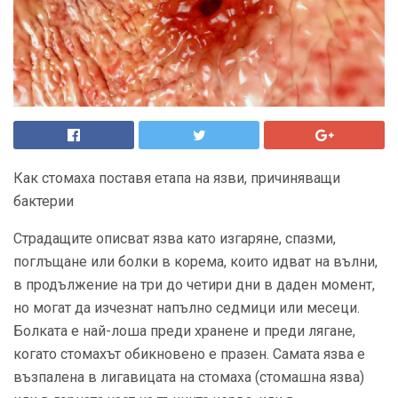
Как стомаха поставя етапа на язви, причиняващи
бактерии
Страдащите описват язва като изгаряне, спазми,
поглъщане или болки в корема, които идват на вълни,
в продължение на три до четири дни в даден момент,
но могат да изчезнат напълно седмици или месеци.
Болката е най-лоша преди хранене и преди лягане,
когато стомахът обикновено е празен. Самата язва е
възпалена в лигавицата на стомаха (стомашна язва)