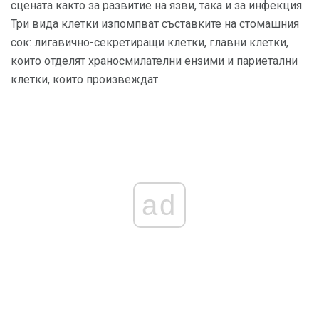
сцената както за развитие на язви, така и за инфекция.
Три вида клетки изпомпват съставките на стомашния
сок: лигавично-секретиращи клетки, главни клетки,
които отделят храносмилателни ензими и париетални
клетки, които произвеждат
ad