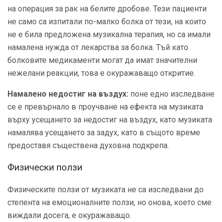
на операция за рак на белите дробове. Тези пациенти
не само са изпитали по-малко болка от тези, на които
не е била предложена музикална терапия, но са имали
намалена нужда от лекарства за болка. Тъй като
болковите медикаменти могат да имат значителни
нежелани реакции, това е окуражаващо откритие.
Намалено недостиг на въздух:
поне едно изследване
се е превърнало в проучване на ефекта на музиката
върху усещането за недостиг на въздух, като музиката
намалява усещането за задух, като в същото време
предоставя съществена духовна подкрепа.
Физически ползи
Физическите ползи от музиката не са изследвани до
степента на емоционалните ползи, но онова, което сме
виждали досега, е окуражаващо.