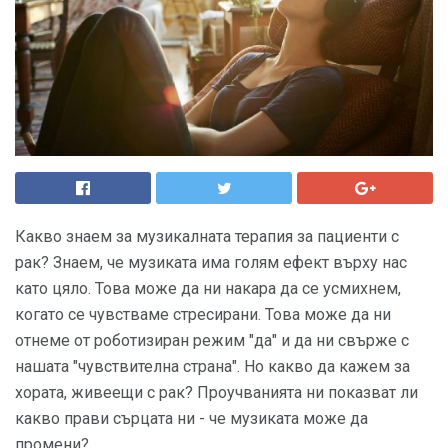
Какво знаем за музикалната терапия за пациенти с
рак? Знаем, че музиката има голям ефект върху нас
като цяло. Това може да ни накара да се усмихнем,
когато се чувстваме стресирани. Това може да ни
отнеме от роботизиран режим "да" и да ни свърже с
нашата "чувствителна страна". Но какво да кажем за
хората, живеещи с рак? Проучванията ни показват ли
какво прави сърцата ни - че музиката може да
промени?