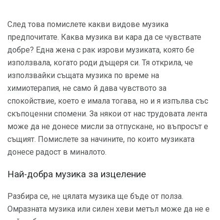
След това помислете какви видове музика
предпочитате. Каква музика ви кара да се чувствате
добре? Една жена с рак изрови музиката, която бе
използвала, когато роди дъщеря си. Тя открила, че
използвайки същата музика по време на
химиотерапия, не само й дава чувството за
спокойствие, което е имала тогава, но и я изпълва със
скъпоценни спомени. За някои от нас трудовата лента
може да не донесе мисли за отпускане, но въпросът е
същият. Помислете за начините, по които музиката
донесе радост в миналото.
Най-добра музика за изцеление
Разбира се, не цялата музика ще бъде от полза.
Омразната музика или силен хеви метъл може да не е