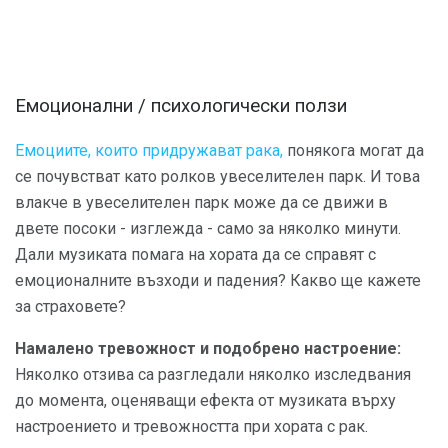
Емоционални / психологически ползи
Емоциите, които придружават рака,
понякога могат да
се почувстват като ролков увеселителен парк. И това
влакче в увеселителен парк може да се движи в
двете посоки - изглежда - само за няколко минути.
Дали музиката помага на хората да се справят с
емоционалните възходи и падения? Какво ще кажете
за страховете?
Намалено тревожност и подобрено настроение:
Няколко отзива са разгледали няколко изследвания
до момента, оценяващи ефекта от музиката върху
настроението и тревожността при хората с рак.