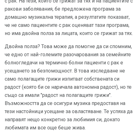
с рак. На тези, които се грижат за тях и на пациентите с
ракови заболявания, бе предложена програма за
домашно музикална терапия, а резултатите показват,
че не само пациентите с рак оценяват тази програма,
но има двойна полза за лицата, които се грижат за тях.
Двойна полза? Това може да помогне да си спомним,
че едно от най-големите разочарования за семейните
болногледачи на термично болни пациенти с рак е
усещането за безпомощност. В това изследване не
само полагащите грижи изпитват собствената си
радост (която би се наричала автономна радост), но те
също са имали "радост на полагащите грижи".
Възможността да се осигури музика предоставя на
тези настойници усещане за овластяване. Те успяха да
направят нещо конкретно за любимия си, докато
любимата им все още беше жива.