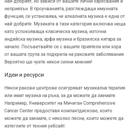
най-добрият, но зависи от вашите лични харесвания и
неприязън. В проучванията, разглеждащи имунната
функция, се установява, че алкалната музика е една от
най-добрите. Музиката в тази категория включва неща
като успокояваща класическа музика, източна
индийска музика, арфа музика и бразилска китара за
начало. Посъветвайте се с вашите приятели или хора
от вашата група за подкрепа на раковите заболявания.
Вероятно ще чуете някои силни мнения!
Идеи и ресурси
Някои ракови центрове осигуряват музикална терапия
или имат музика на ръка, за да можете да заемате.
Например, Университет на Мичиган Comprehensive
Cancer Center предоставя компактдискове, които
можете да заемате, с няколко песни, които можете да
изтеглите от техния уебсайт.