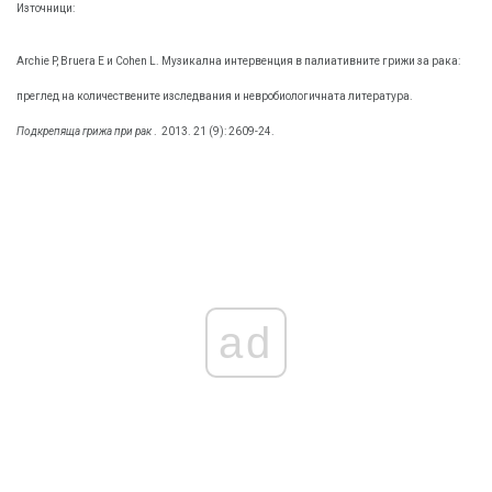
Източници:
Archie P, Bruera E и Cohen L. Музикална интервенция в палиативните грижи за рака:
преглед на количествените изследвания и невробиологичната литература.
Подкрепяща грижа при рак
.
2013. 21 (9): 2609-24.
ad