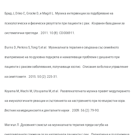
Брад J, Dileo C, Grocke D, и Magill L. Музика интервенции за подобряване на
психологически и физически резултати при пациенти с рак.
Кохранен база данни за
систематични прегледи
.
2011. 10 (8): CD006911.
Burns D, Perkins S, Tong Y, et al.
Музикалната терапия е свързана със семейното
възприемане на по-духовна подкрепа и намаляващи проблеми с дишането при
пациенти с ракови заболявания, получаващи хоспис.
Списание за болка и управление
на симптомите
.
2015. 50 (2): 225-31.
Koyama М, Wachi М, Utsuyama М, et al.
Развлекателната музика правят модулирането
на имунологичните реакции и състоянията на настроението при по-възрастни хора.
Вестник на медицинските и денталните науки
.
2009. 56 (2): 79-90.
Магиъл Л. Духовният смисъл на музикалната терапия преди загуба на
онеправданите грижещи се за напреднали пациенти с рак.
Палиативна и поддържаща