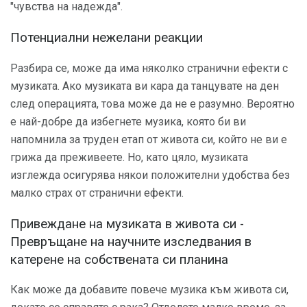
"чувства на надежда".
Потенциални нежелани реакции
Разбира се, може да има няколко странични ефекти с
музиката. Ако музиката ви кара да танцувате на ден
след операцията, това може да не е разумно. Вероятно
е най-добре да избегнете музика, която би ви
напомнила за труден етап от живота си, който не ви е
грижа да преживеете. Но, като цяло, музиката
изглежда осигурява някои положителни удобства без
малко страх от странични ефекти.
Привеждане на музиката в живота си -
Превръщане на научните изследвания в
катерене на собствената си планина
Как може да добавите повече музика към живота си,