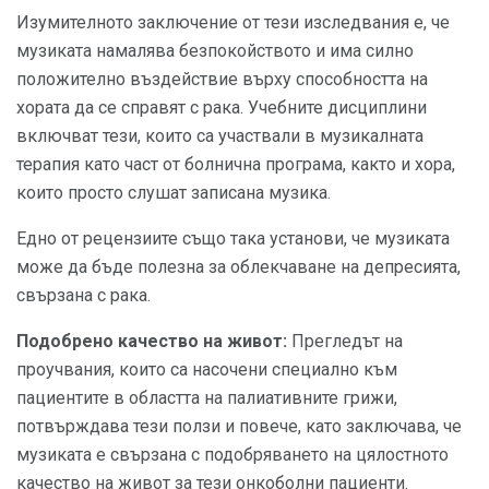
Изумителното заключение от тези изследвания е, че
музиката намалява безпокойството и има силно
положително въздействие върху способността на
хората да се справят с рака. Учебните дисциплини
включват тези, които са участвали в музикалната
терапия като част от болнична програма, както и хора,
които просто слушат записана музика.
Едно от рецензиите също така установи, че музиката
може да бъде полезна за облекчаване на депресията,
свързана с рака.
Подобрено качество на живот:
Прегледът на
проучвания, които са насочени специално към
пациентите в областта на палиативните грижи,
потвърждава тези ползи и повече, като заключава, че
музиката е свързана с подобряването на цялостното
качество на живот за тези онкоболни пациенти.