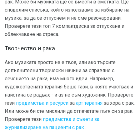
рак. Може би музиката ще се вмести в сметката. Ще
споделим списъка, който използваме за избиране на
музика, за да се отпуснем и не сме разочаровани.
Проверете тези топ 7 компактдиска за отпускане и
облекчаване на стреса.
Творчество и рака
Ако музиката просто не е твоя, или ако търсите
допълнителни творчески начини за справяне с
лечението на рака, има много идеи. Например,
художествената терапия беше тази, в която участвах и
наистина се радвах - и аз не съм художник. Проверете
тези
предимства и ресурси
за
арт терапия
за хора с рак.
Или може би сте мислили да отпечатате пътя си за рак.
Проверете тези
предимства и съвети за
журнализиране на пациенти с рак
.