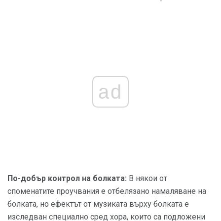
ad
По-добър контрол на болката:
В някои от
споменатите проучвания е отбелязано намаляване на
болката, но ефектът от музиката върху болката е
изследван специално сред хора, които са подложени