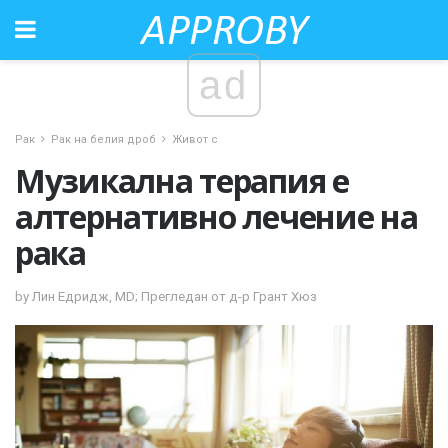
ad
Рак
Рак на белия дроб
Живот с
Музикална терапия е
алтернативно лечение на
рака
by Лин Едридж, MD; Прегледан от д-р Грант Хюз