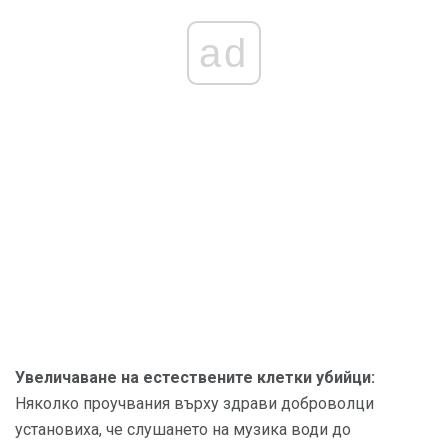
ad
Увеличаване на естествените клетки убийци:
Няколко проучвания върху здрави доброволци
установиха, че слушането на музика води до