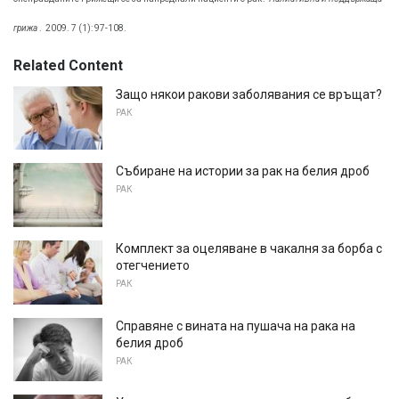
грижа
.
2009. 7 (1): 97-108.
Related Content
Защо някои ракови заболявания се връщат?
РАК
Събиране на истории за рак на белия дроб
РАК
Комплект за оцеляване в чакалня за борба с
отегчението
РАК
Справяне с вината на пушача на рака на
белия дроб
РАК