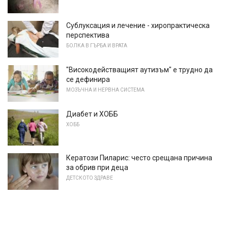
Сублуксация и лечение - хиропрактическа
перспектива
БОЛКА В ГЪРБА И ВРАТА
"Високодействащият аутизъм" е трудно да
се дефинира
МОЗЪЧНА И НЕРВНА СИСТЕМА
Диабет и ХОББ
ХОББ
Кератози Пиларис: често срещана причина
за обрив при деца
ДЕТСКОТО ЗДРАВЕ