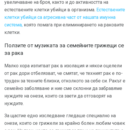
увеличаване на броя, както и до активността на
естествените клетки убийци в организма.
Естествените
клетки убийци са агресивна част от нашата имунна
система,
която помага при елиминирането на раковите
клетки.
Ползите от музиката за семейните грижещи се
за рака
Малко хора изпитват рак в изолация и някои оцелели
от рак дори отбелязват, че смятат, че техният рак е по-
труден за техните близки, отколкото за себе си. Ракът е
семейно заболяване и ние сме склонни да забравяме
нуждите на онези, които са заети да отговорят на
нуждите.
За щастие едно изследване гледаше специално на
онези, които се грижели за крайно болен любим човек