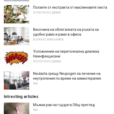
Ползите от екстракта от маслиновите листа
ХОЛИСТИЧНО ЗДРАВЕ
Височина на облегалката на ръката за
удобно рамо и рамо в офиса
БОЛКА В ГЪРБА И ВРАТА
Усложнения на перитонеална диализа:
Неинфекциозни
УРОЛОГИЧНО ЗДРАВЕ
Neulasta срещу Neupogen за лечение на
неутропения по време на химиотерапия
РАК
Intresting articles
Мъжки рак на гърдата Общ преглед
РАК