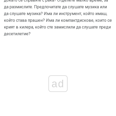
докато се справяте с рака? Отделете малко време, за
да размислите. Предпочитате да слушате музика или
да слушате музика? Има ли инструмент, който имаш,
който става прашен? Има ли компактдискове, които се
крият в килера, който сте замислили да слушате преди
десетилетие?
ad