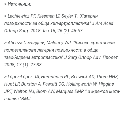
> Източници:
> Lachiewicz PF, Kleeman LT, Seyler Т. "Лагерни
повърхности за обща хип-артропластика" J Am Acad
Orthop Surg.
2018 Jan 15; 26 (2): 45-57.
> Atienza C младши, Maloney WJ.
"Високо кръстосани
полиетиленови лагерни повърхности в обща
тазобедрена артропластика" J Surg Orthop Adv.
Пролет
2008, 17 (1): 27-33.
> López-López JA, Humphriss RL, Beswick AD, Thom HHZ,
Hunt LP, Burston A, Fawsitt CG, Hollingworth W, Higgins
JPT, Welton NJ, Blom AW, Marques EMR " и мрежов мета-
анализ "BMJ.