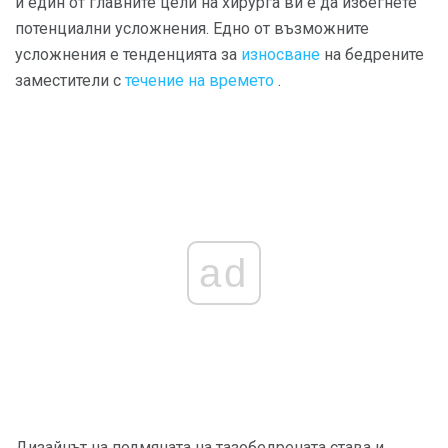
и един от главните цели на хирурга ви е да избегнете
потенциални усложнения. Едно от възможните
усложнения е тенденцията за
износване
на бедрените
заместители с
течение на времето
.
ad
Дизайнът на подмяната на тазобедрената става и