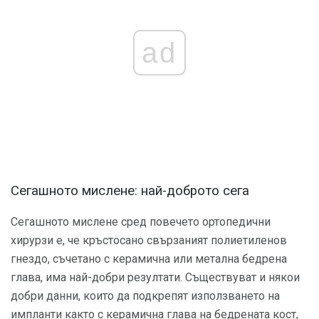
ad
Сегашното мислене: най-доброто сега
Сегашното мислене сред повечето ортопедични
хирурзи е, че кръстосано свързаният полиетиленов
гнездо, съчетано с керамична или метална бедрена
глава, има най-добри резултати. Съществуват и някои
добри данни, които да подкрепят използването на
импланти както с керамична глава на бедрената кост,