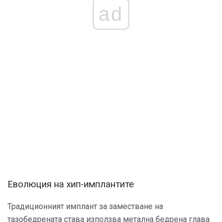
ad
Еволюция на хип-имплантите
Традиционният имплант за заместване на
тазобедрената става използва метална бедрена глава