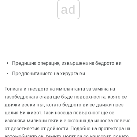
ad
Предишна операция, извършена на бедрото ви
Предпочитанието на хирурга ви
Топката и гнездото на имплантанта за замяна на
тазобедрената става ще бъде повърхността, която се
движи всеки път, когато бедрото ви се движи през
целия Ви живот. Тази носеща повърхност ще се
изяснява милиони пъти и е склонна да износва повече
от десетилетия от дейности. Подобно на протектора на
автомобилите си, гумите могат да се износват, докато