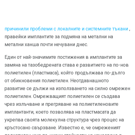
причинили проблеми с локалните и системните тъкани
,
правейки имплантите за подмяна на метални на
метални ханша почти нечувани днес.
Един от най-значимите постижения в имплантите за
замяна на тазобедрената става е развитието на по-нов
полиетилен (пластмаса), който продължава по-дълго
от обикновения полиетилен. Неотдавнашното
развитие се дължи на използването на силно омрежен
полиетилен. Омрежващият полиетилен се създава
чрез излъчване и прегряване на полиетиленовите
имплантанти, което позволява на пластмасата да
укрепва своята молекулна структура чрез процес на
кръстосано свързване. Известно е, че омреженият