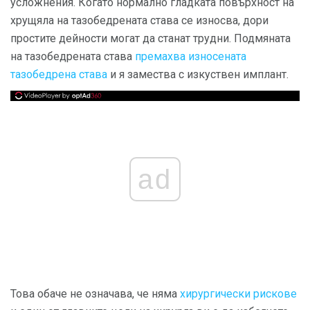
усложнения. Когато нормално гладката повърхност на
хрущяла на тазобедрената става се износва, дори
простите дейности могат да станат трудни. Подмяната
на тазобедрената става
премахва износената
тазобедрена става
и я замества с изкуствен имплант.
ad
Това обаче не означава, че няма
хирургически рискове