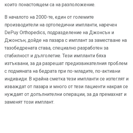
които понастоящем са на разположение.
В началото на 2000-те, един от големите
производители на ортопедични импланти, наречен
DePuy Orthopedics, подразделение на Джонсън и
Джонсън, дойде на пазара с имплант за заместване на
тазобедрената става, специално разработен за
стабилност и дълголетие. Тези импланти бяха
изтъквани, за да разрешат предизвикателния проблем
с подмяната на бедрата при по-младите, по-активни
индивиди. В крайна сметка тези импланти се изтеглят и
изваждат от пазара и много от тези пациенти накрая се
нуждаят от допълнителни операции, за да премахнат и
заменят този имплант.