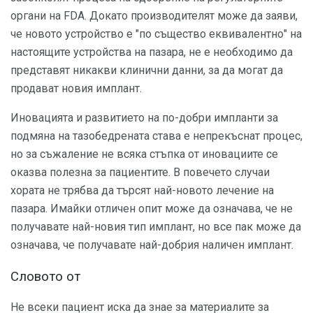
органи на FDA. Докато производителят може да заяви,
че новото устройство е "по същество еквивалентно" на
настоящите устройства на пазара, не е необходимо да
представят никакви клинични данни, за да могат да
продават новия имплант.
Иновацията и развитието на по-добри импланти за
подмяна на тазобедрената става е непрекъснат процес,
но за съжаление не всяка стъпка от иновациите се
оказва полезна за пациентите. В повечето случаи
хората не трябва да търсят най-новото лечение на
пазара. Имайки отличен опит може да означава, че не
получавате най-новия тип имплант, но все пак може да
означава, че получавате най-добрия наличен имплант.
Словото от
Не всеки пациент иска да знае за материалите за