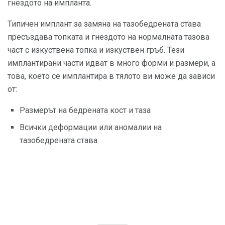
гнездото на импланта.
Типичен имплант за замяна на тазобедрената става
пресъздава топката и гнездото на нормалната тазова
част с изкуствена топка и изкуствен гръб. Тези
имплантирани части идват в много форми и размери, а
това, което се имплантира в тялото ви може да зависи
от:
Размерът на бедрената кост и таза
Всички деформации или аномалии на
тазобедрената става