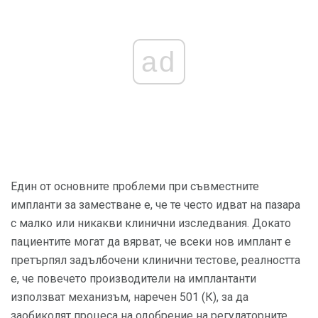
ad
Един от основните проблеми при съвместните
импланти за заместване е, че те често идват на пазара
с малко или никакви клинични изследвания. Докато
пациентите могат да вярват, че всеки нов имплант е
претърпял задълбочени клинични тестове, реалността
е, че повечето производители на имплантанти
използват механизъм, наречен 501 (К), за да
заобиколят процеса на одобрение на регулаторните