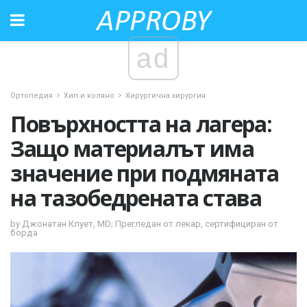
ad
Ортопедия
Хип и коляно
Хирургична хирургия
Повърхността на лагера:
Защо материалът има
значение при подмяната
на тазобедрената става
by Джонатан Клует, MD; Прегледан от лекар, сертифициран от
борда