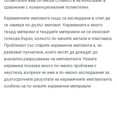
полиетилен има по-ниски стойности на износване в
сравнение с конвенционалния полиетилен.
Керамичните импланти също са изследвани в опит да
се намери по-дълъг имплант. Керамиката е много
твърд материал и твърдите материали не се износват
толкова бързо, колкото по-меките метали и пластмаса.
Проблемът със старите керамични импланти е, че
развиват пукнатини, които могат да доведат до
внезапно разрушаване на имплантанта. Новата
керамика показва много по-малко проблеми с
неуспеха, въпреки че има и по-малко изследвания за
дългосрочните резултати на керамичните имплантанти,
особено на по-новите керамични материали.