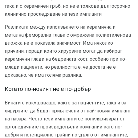
така и с керамичен гръб, но не е толкова дългосрочно
клинично проследяване на тези импланти.
Разликата между използването на керамична и
метална феморална глава с омрежена полиетиленова
вложка не е показала значимост. Има няколко
причини, поради които хирурзите могат да избират
керамични глави на бедрената кост, особено при по-
млади пациенти, но реалността е, че досега не е
доказано, че има голяма разлика.
Когато по-новият не е по-добър
Винаги е изкушаващо, както за пациентите, така и за
хирурзите, да бъдат привлечени от най-новия имплант
на пазара. Често тези импланти се популяризират от
ортопедичните производствени компании като по-
добри и потенциално трайни по-дълго от имплантите,