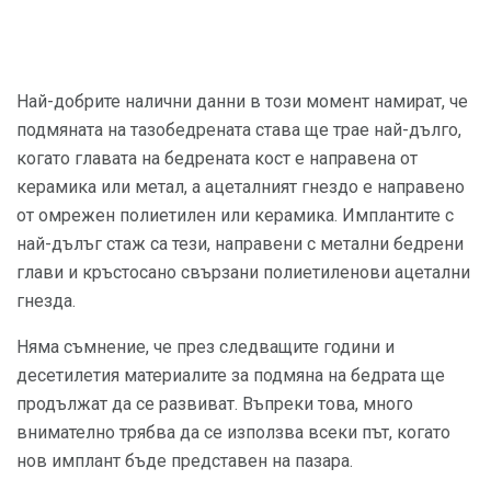
Най-добрите налични данни в този момент намират, че
подмяната на тазобедрената става ще трае най-дълго,
когато главата на бедрената кост е направена от
керамика или метал, а ацеталният гнездо е направено
от омрежен полиетилен или керамика. Имплантите с
най-дълъг стаж са тези, направени с метални бедрени
глави и кръстосано свързани полиетиленови ацетални
гнезда.
Няма съмнение, че през следващите години и
десетилетия материалите за подмяна на бедрата ще
продължат да се развиват. Въпреки това, много
внимателно трябва да се използва всеки път, когато
нов имплант бъде представен на пазара.