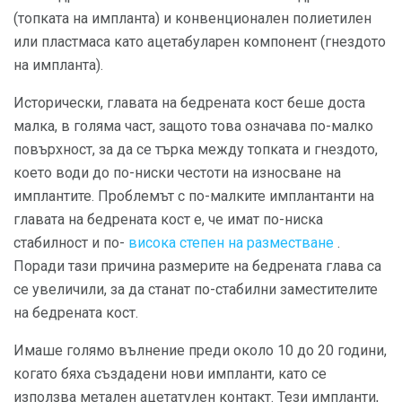
(топката на импланта) и конвенционален полиетилен
или пластмаса като ацетабуларен компонент (гнездото
на импланта).
Исторически, главата на бедрената кост беше доста
малка, в голяма част, защото това означава по-малко
повърхност, за да се търка между топката и гнездото,
което води до по-ниски честоти на износване на
имплантите. Проблемът с по-малките имплантанти на
главата на бедрената кост е, че имат по-ниска
стабилност и по-
висока степен на разместване
.
Поради тази причина размерите на бедрената глава са
се увеличили, за да станат по-стабилни заместителите
на бедрената кост.
Имаше голямо вълнение преди около 10 до 20 години,
когато бяха създадени нови импланти, като се
използва метален ацетатулен контакт. Тези импланти,