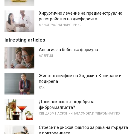
Хирургично лечение на предменструално
разстройство на дисфорията
МЕНСТРУАЛНИ НАРУШЕНИЯ
Intresting articles
Алергия за бебешка формула
АЛЕРГИИ
Живот с лимфом на Ходжкин: Копиране и
подкрепа
РАК
Дали алкохолът подобрява
фибромиалгията?
СИНДРОМ НА ХРОНИЧНАТА УМОРА И ФИБРОМИАЛГИЯ
Стресът е рисков фактор за рака на гърдата
и повторението