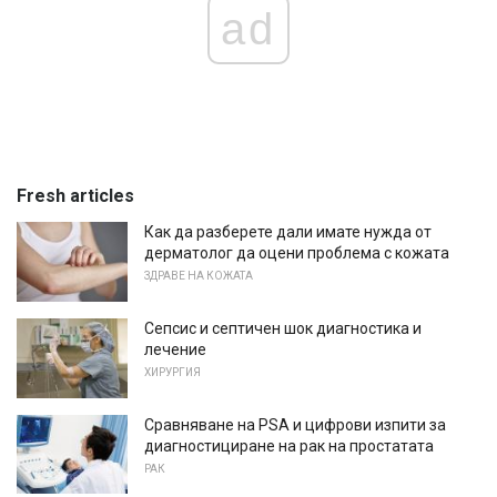
ad
Fresh articles
Как да разберете дали имате нужда от
дерматолог да оцени проблема с кожата
ЗДРАВЕ НА КОЖАТА
Сепсис и септичен шок диагностика и
лечение
ХИРУРГИЯ
Сравняване на PSA и цифрови изпити за
диагностициране на рак на простатата
РАК