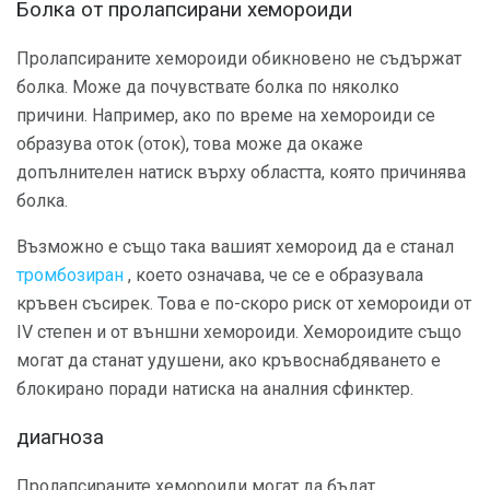
Болка от пролапсирани хемороиди
Пролапсираните хемороиди обикновено не съдържат
болка. Може да почувствате болка по няколко
причини. Например, ако по време на хемороиди се
образува оток (оток), това може да окаже
допълнителен натиск върху областта, която причинява
болка.
Възможно е също така вашият хемороид да е станал
тромбозиран
, което означава, че се е образувала
кръвен съсирек. Това е по-скоро риск от хемороиди от
ІV степен и от външни хемороиди. Хемороидите също
могат да станат удушени, ако кръвоснабдяването е
блокирано поради натиска на аналния сфинктер.
диагноза
Пролапсираните хемороиди могат да бъдат