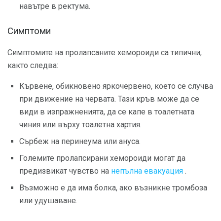
навътре в ректума.
Симптоми
Симптомите на пролапсаните хемороиди са типични,
както следва:
Кървене, обикновено яркочервено, което се случва
при движение на червата. Тази кръв може да се
види в изпражненията, да се капе в тоалетната
чиния или върху тоалетна хартия.
Сърбеж на перинеума или ануса.
Големите пролапсирани хемороиди могат да
предизвикат чувство на
непълна евакуация
.
Възможно е да има болка, ако възникне тромбоза
или удушаване.