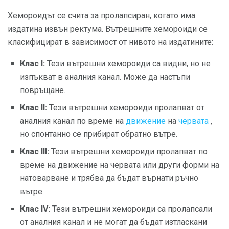
Хемороидът се счита за пролапсиран, когато има
издатина извън ректума. Вътрешните хемороиди се
класифицират в зависимост от нивото на издатините:
Клас I:
Тези вътрешни хемороиди са видни, но не
изпъкват в аналния канал. Може да настъпи
повръщане.
Клас II:
Тези вътрешни хемороиди пролапват от
аналния канал по време на
движение
на
червата
,
но спонтанно се прибират обратно вътре.
Клас III:
Тези вътрешни хемороиди пролапват по
време на движение на червата или други форми на
натоварване и трябва да бъдат върнати ръчно
вътре.
Клас IV:
Тези вътрешни хемороиди са пролапсали
от аналния канал и не могат да бъдат изтласкани