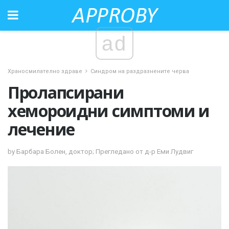
ad
Храносмилателно здраве
Синдром на раздразнените черва
Пролапсирани
хемороидни симптоми и
лечение
by Барбара Болен, доктор; Прегледано от д-р Еми Лудвиг