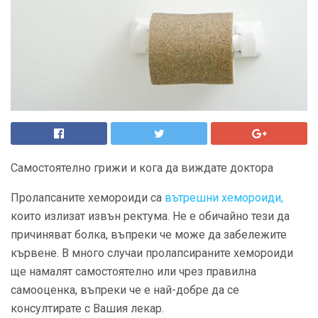
Самостоятелно грижи и кога да виждате доктора
Пролапсаните хемороиди са
вътрешни хемороиди,
които излизат извън ректума. Не е обичайно тези да
причиняват болка, въпреки че може да забележите
кървене. В много случаи пролапсираните хемороиди
ще намалят самостоятелно или чрез правилна
самооценка, въпреки че е най-добре да се
консултирате с Вашия лекар.