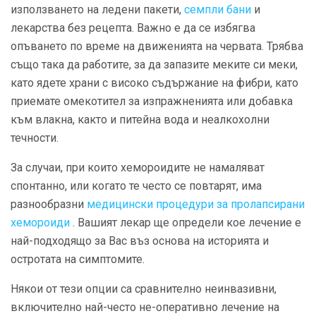
използването на ледени пакети,
семпли бани
и
лекарства без рецепта. Важно е да се избягва
опъването по време на движенията на червата. Трябва
също така да работите, за да запазите меките си меки,
като ядете храни с високо съдържание на фибри, като
приемате омекотител за изпражненията или добавка
към влакна, както и питейна вода и неалкохолни
течности.
За случаи, при които хемороидите не намаляват
спонтанно, или когато те често се повтарят, има
разнообразни
медицински процедури за пролапсирани
хемороиди
. Вашият лекар ще определи кое лечение е
най-подходящо за Вас въз основа на историята и
остротата на симптомите.
Някои от тези опции са сравнително неинвазивни,
включително най-често не-оперативно лечение на