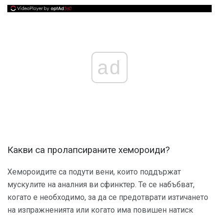
ad
Какви са пролапсираните хемороиди?
Хемороидите са подути вени, които поддържат
мускулите на аналния ви сфинктер. Те се набъбват,
когато е необходимо, за да се предотврати изтичането
на изпражненията или когато има повишен натиск