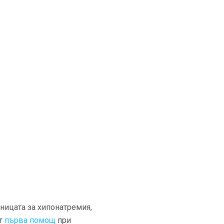
ницата за хипонатремия,
от
първа помощ
при