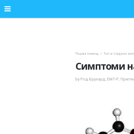
Първа помощ
Топ и студено из
Симптоми н
by Род Брухард, ЕМТ-Р; Прегле