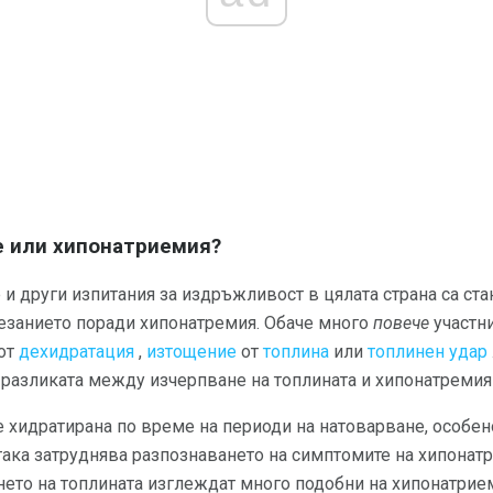
е или хипонатриемия?
 и други изпитания за издръжливост в цялата страна са ста
тезанието поради хипонатремия. Обаче много
повече
участни
 от
дехидратация
,
изтощение
от
топлина
или
топлинен удар
разликата между изчерпване на топлината и хипонатремия 
 хидратирана по време на периоди на натоварване, особен
така затруднява разпознаването на симптомите на хипонат
ето на топлината изглеждат много подобни на хипонатрием