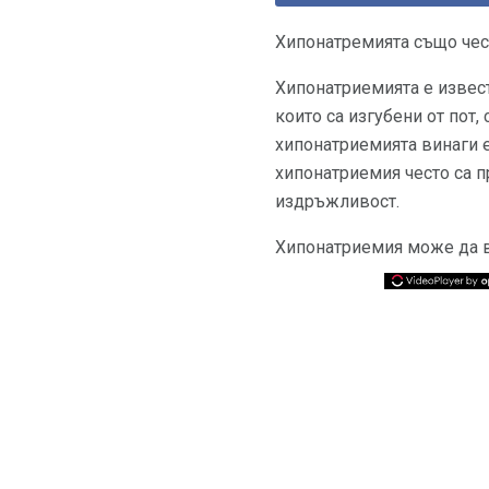
Хипонатремията също чест
Хипонатриемията е извест
които са изгубени от пот,
хипонатриемията винаги е
хипонатриемия често са пр
издръжливост.
Хипонатриемия може да в