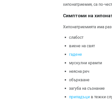
хипонатриемия, са по-чес
Симптоми на хипона
Хипонатриемията има раз
слабост
виене на свят
гадене
мускулни крампи
неясна реч
объркване
загуба на съзнание
припадъци
в тежки сл