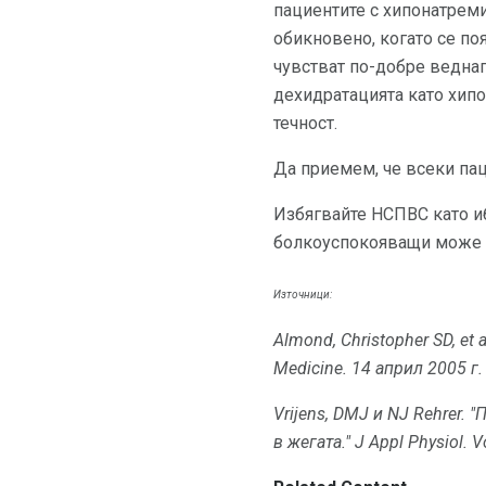
пациентите с хипонатремия
обикновено, когато се по
чувстват по-добре веднаг
дехидратацията като хипо
течност.
Да приемем, че всеки пац
Избягвайте НСПВС като иб
болкоуспокояващи може 
Източници:
Almond, Christopher SD, et a
Medicine.
14 април 2005 г.
Vrijens, DMJ и NJ Rehrer.
"
в жегата."
J Appl Physiol.
V