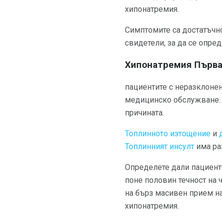
хипонатремия.
Симптомите са достатъчно
свидетели, за да се опред
Хипонатремия Първ
пациентите с неразклонен
медицинско обслужване
причината.
Топлинното изтощение
и
Топлинният инсулт
има ра
Определете дали пациентъ
поне половин течност на 
на бърз масивен прием на
хипонатремия.