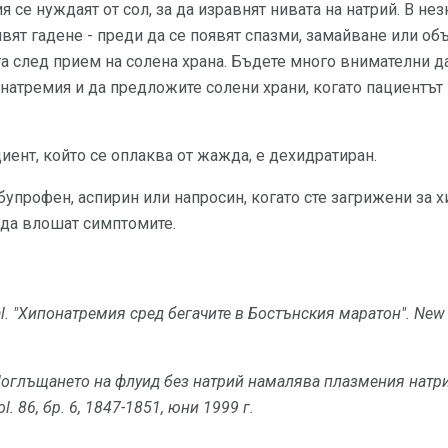
 се нуждаят от сол, за да изравнят нивата на натрий. В нез
явят гадене - преди да се появят спазми, замайване или об
а след прием на солена храна. Бъдете много внимателни да
натремия и да предложите солени храни, когато пациентът 
иент, който се оплаква от жажда, е дехидратиран.
упрофен, аспирин или напросин, когато сте загрижени за х
да влошат симптомите.
l.
"Хипонатремия сред бегачите в Бостънския маратон".
New 
Поглъщането на флуид без натрий намалява плазмения натри
ol.
86, бр. 6, 1847-1851, юни 1999 г.