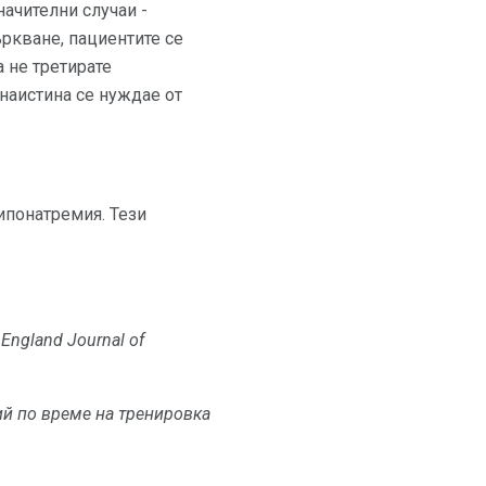
начителни случаи -
ъркване, пациентите се
 не третирате
наистина се нуждае от
ипонатремия. Тези
England Journal of
й по време на тренировка