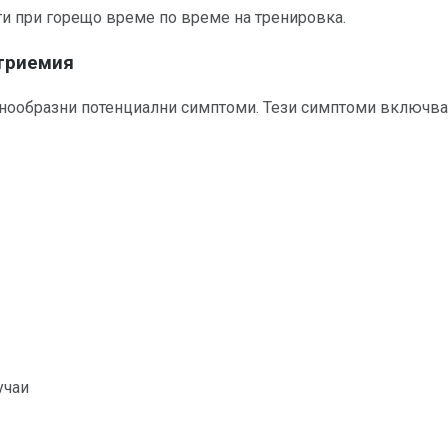
ти при горещо време по време на тренировка.
триемия
нообразни потенциални симптоми. Тези симптоми включва
учаи