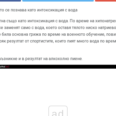
о се познава като интоксикация с вода
на също като интоксикация с вода. По време на хипонатрем
 се заменят само с вода, което оставя тялото ниско натриев
 била основна грижа по време на военното обучение, пови
як резултат от спортистите, които пият много вода по врем
ъзникне и в резултат на алкохолно пиене.
ad