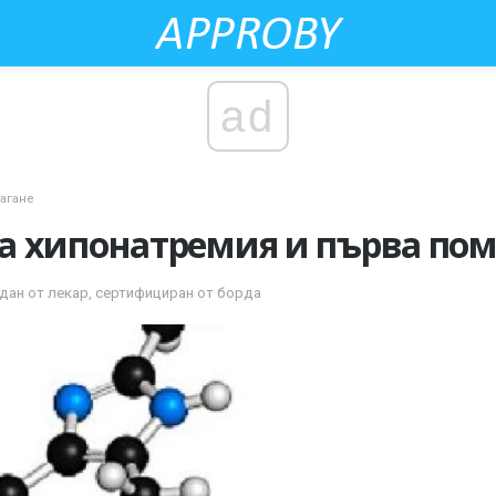
ad
лагане
а хипонатремия и първа по
дан от лекар, сертифициран от борда