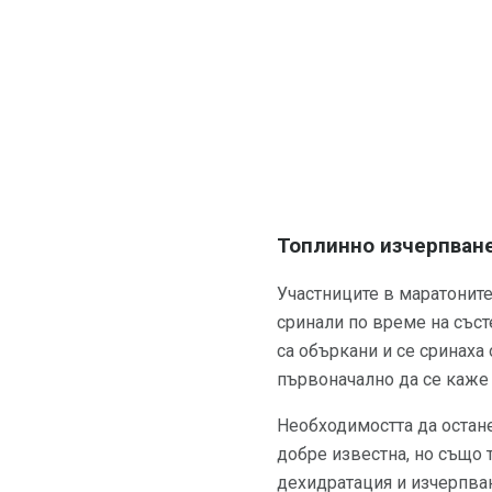
Топлинно изчерпван
Участниците в маратоните
сринали по време на със
са объркани и се сринаха
първоначално да се каже 
Необходимостта да остане
добре известна, но също 
дехидратация и изчерпван