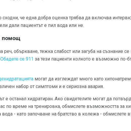
 сходни, че една добра оценка трябва да включва интервю
ели дали пациентът е пил вода или не.
а помощ
а реч, объркване, тежка слабост или загуба на съзнание се
.
Обадете се 911
за тези пациенти колкото е възможно по-б
дехидратацията
могат да изглеждат много като хипонатреми
зличен набор от симптоми и е сериозна авария.
т е останал хидратиран. Ако свидетелите могат да потвърд
час по време на тренировка, обмислете възможността за хи
 вода - като започване на братство в колежа - обмислете 