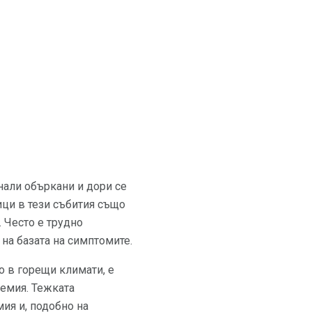
нали объркани и дори се
ци в тези събития също
. Често е трудно
на базата на симптомите.
о в горещи климати, е
ремия. Тежката
ия и, подобно на