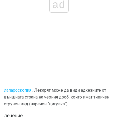
ad
лапароскопия
. Лекарят може да види адхезиите от
външната страна на черния дроб, които имат типичен
струнен вид (наречен "цигулка").
лечение