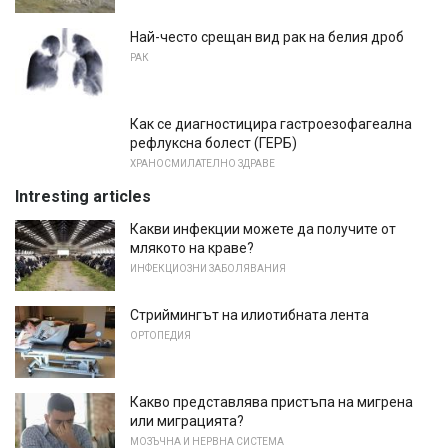
Най-често срещан вид рак на белия дроб
РАК
Как се диагностицира гастроезофагеална
рефлуксна болест (ГЕРБ)
ХРАНОСМИЛАТЕЛНО ЗДРАВЕ
Intresting articles
Какви инфекции можете да получите от
млякото на краве?
ИНФЕКЦИОЗНИ ЗАБОЛЯВАНИЯ
Стриймингът на илиотибната лента
ОРТОПЕДИЯ
Какво представлява пристъпа на мигрена
или миграцията?
МОЗЪЧНА И НЕРВНА СИСТЕМА