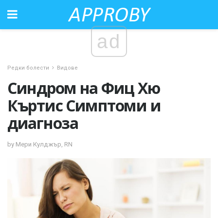
ad
Редки болести
Видове
Синдром на Фиц Хю
Къртис Симптоми и
диагноза
by Мери Кулджър, RN