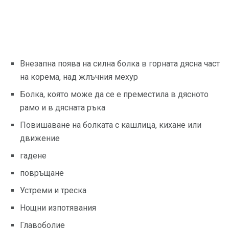
Внезапна поява на силна болка в горната дясна част
на корема, над жлъчния мехур
Болка, която може да се е преместила в дясното
рамо и в дясната ръка
Повишаване на болката с кашлица, кихане или
движение
гадене
повръщане
Устреми и треска
Нощни изпотявания
Главоболие