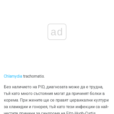
ad
Chlamydia
trachomatis.
Без наличието на PID, диагнозата може да е трудна,
тъй като много състояния могат да причинят болки в
корема. При жените ще се правят цервикални култури
за хламидии и гонорея, тъй като тези инфекции са най-
честите причини за синдрома на Fitz-Hugh-Curtis.