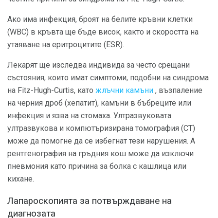
Ако има инфекция, броят на белите кръвни клетки
(WBC) в кръвта ще бъде висок, както и скоростта на
утаяване на еритроцитите (ESR).
Лекарят ще изследва индивида за често срещани
състояния, които имат симптоми, подобни на синдрома
на Fitz-Hugh-Curtis, като
жлъчни камъни
, възпаление
на черния дроб (хепатит), камъни в бъбреците или
инфекция и язва на стомаха. Ултразвуковата
ултразвукова и компютъризирана томография (СТ)
може да помогне да се избегнат тези нарушения. А
рентгенография на гръдния кош може да изключи
пневмония като причина за болка с кашлица или
кихане.
Лапароскопията за потвърждаване на
диагнозата