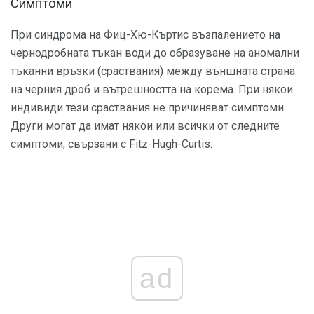
Симптоми
При синдрома на Фиц-Хю-Къртис възпалението на
чернодробната тъкан води до образуване на аномални
тъканни връзки (сраствания) между външната страна
на черния дроб и вътрешността на корема. При някои
индивиди тези сраствания не причиняват симптоми.
Други могат да имат някои или всички от следните
симптоми, свързани с Fitz-Hugh-Curtis:
ad