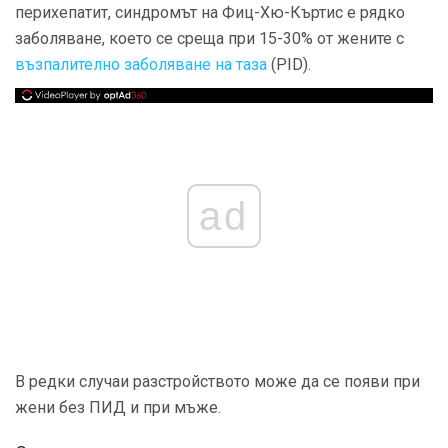
перихепатит, синдромът на Фиц-Хю-Къртис е рядко
заболяване, което се среща при 15-30% от жените с
възпалително заболяване на таза
(PID).
ad
В редки случаи разстройството може да се появи при
жени без ПИД и при мъже.