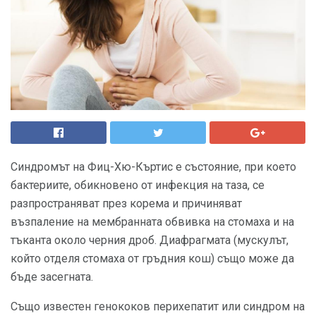
Синдромът на Фиц-Хю-Къртис е състояние, при което
бактериите, обикновено от инфекция на таза, се
разпространяват през корема и причиняват
възпаление на мембранната обвивка на стомаха и на
тъканта около черния дроб. Диафрагмата (мускулът,
който отделя стомаха от гръдния кош) също може да
бъде засегната.
Също известен генококов перихепатит или синдром на