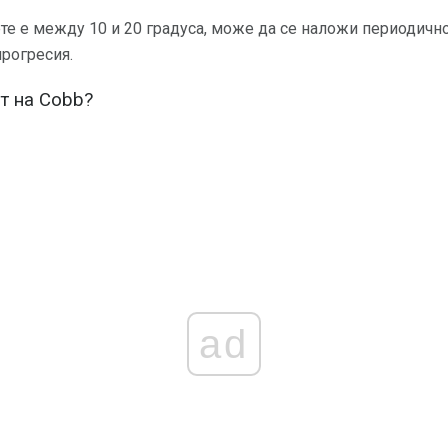
те е между 10 и 20 градуса, може да се наложи периодично
прогресия.
т на Cobb?
ad