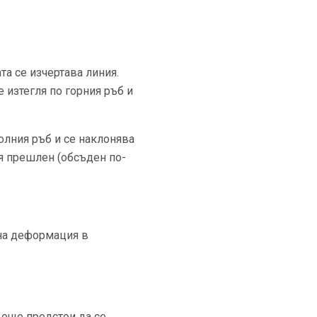
та се изчертава линия.
е изтегля по горния ръб и
долния ръб и се наклонява
ия прешлен (обсъден по-
ена деформация в
 още предстои да се