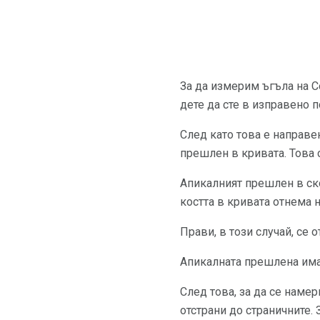
За да измерим ъгъла на C
дете да сте в изправено 
След като това е направе
прешлен в кривата. Това 
Апикалният прешлен в ско
костта в кривата отнема 
Прави, в този случай, се
Апикалната прешлена има
След това, за да се наме
отстрани до страничните. 