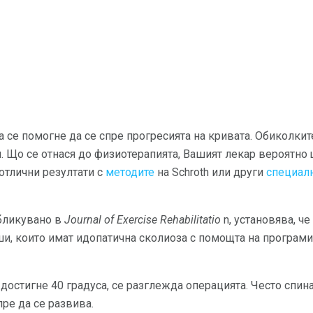
а се помогне да се спре прогресията на кривата. Обиколки
н. Що се отнася до физиотерапията, Вашият лекар вероятно 
отлични резултати с
методите
на Schroth или други
специал
убликувано в
Journal of Exercise Rehabilitatio
n, установява, че
, които имат идопатична сколиоза с помощта на програми
 достигне 40 градуса, се разглежда операцията. Често спин
пре да се развива.