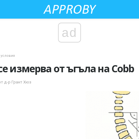
ad
 условия
се измерва от ъгъла на Cobb
от д-р Грант Хюз