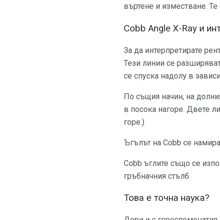
въртене и изместване. Те
Cobb Angle X-Ray и ин
За да интерпретирате рент
Тези линии се разширяват.
се спуска надолу в завис
По същия начин, на долни
в посока нагоре. Двете л
горе.)
Ъгълът на Cobb се намира
Cobb ъглите също се изп
гръбначния стълб.
Това е точна наука?
Дори и с гореспоменатия