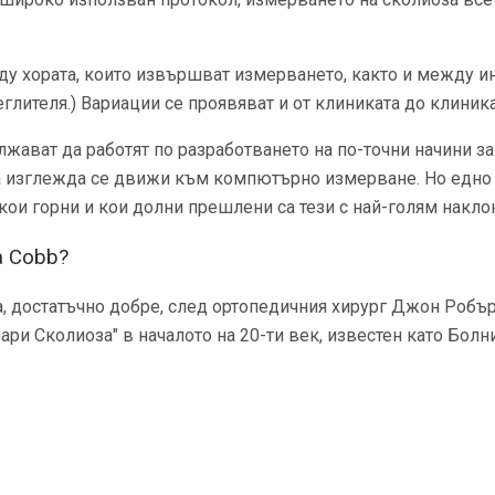
у хората, които извършват измерването, както и между и
еглителя.) Вариации се проявяват и от клиниката до клиника
лжават да работят по разработването на по-точни начини з
а изглежда се движи към компютърно измерване. Но едно 
 кои горни и кои долни прешлени са тези с най-голям накло
а Cobb?
а, достатъчно добре, след ортопедичния хирург Джон Робър
ари Сколиоза" в началото на 20-ти век, известен като Болни