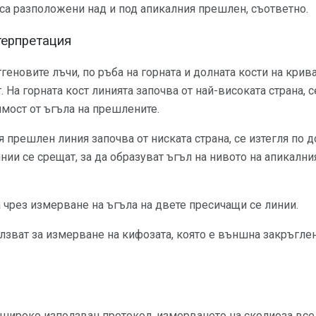
 са разположени над и под апикалния прешлен, съответно.
терпретация
геновите лъчи, по ръба на горната и долната кости на крива
 На горната кост линията започва от най-високата страна, с
имост от ъгъла на прешлените.
я прешлен линия започва от ниската страна, се изтегля по 
инии се срещат, за да образуват ъгъл на нивото на апикалн
 чрез измерване на ъгъла на двете пресичащи се линии.
олзват за измерване на кифозата, която е външна закръгл
 широко използван протокол, измерването на сколиоза все