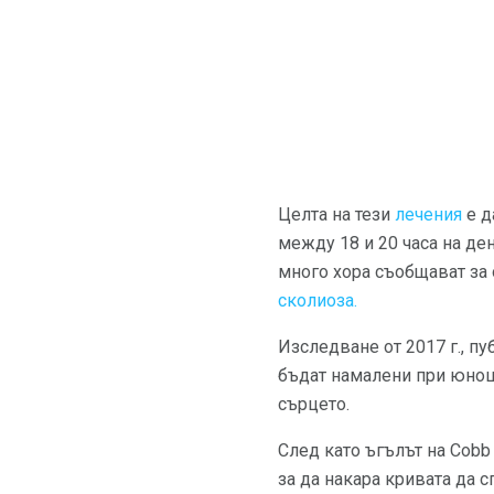
Целта на тези
лечения
е д
между 18 и 20 часа на де
много хора съобщават за 
сколиоза.
Изследване от 2017 г., п
бъдат намалени при юноши
сърцето.
След като ъгълът на Cobb
за да накара кривата да с