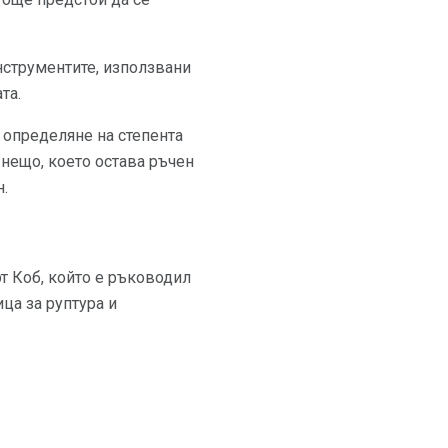
нструментите, използвани
та.
а определяне на степента
нещо, което остава ръчен
н.
т Коб, който е ръководил
ца за руптура и