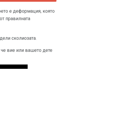
оето е деформация, която
 от правилната
дели сколиозата.
че вие ​​или вашето дете