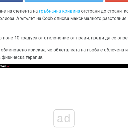
не на степента на
гръбначна кривина
отстрани до страни, к
олиоза. А ъгълът на Cobb описва максималното разстояние
поне 10 градуса от отклонение от прави, преди да се опре
 обикновено изисква, че облегалката на гърба е облечена и 
а физическа терапия.
ad