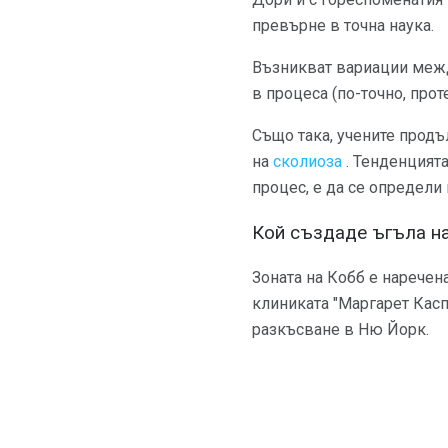
превърне в точна наука.
Възникват вариации межд
в процеса (по-точно, прот
Също така, учените продъ
на
сколиоза
. Тенденцият
процес, е да се определи
Кой създаде ъгъла н
Зоната на Кобб е наречен
клиниката "Маргарет Касп
разкъсване в Ню Йорк.