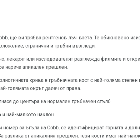
obb, ще ви трябва рентгенов лъч. взета. Те обикновено из
положение; странични и гръбни възгледи.
но, лекарят или изследователят разглежда филмите и откри
се нарича апикален прешлен.
лиотичната крива е гръбначната кост с най-голяма степен н
най-голямата окръг далеч от права.
 отнася до центъра на нормален гръбначен стълб
 и най-малкото наклон.
ри номер за ъгъла на Cobb, се идентифицират горната и дол
За разлика от апикалния прешлен, тези кости имат най-накл