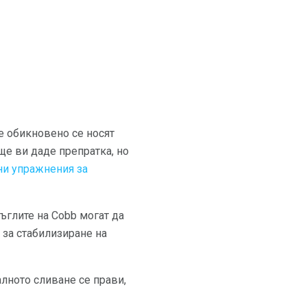
те обикновено се носят
ще ви даде препратка, но
ни упражнения за
 ъглите на Cobb могат да
 за стабилизиране на
алното сливане се прави,