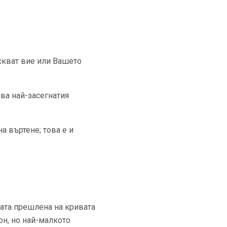
искват вие или Вашето
ва най-засегнатия
а въртене; това е и
ната прешлена на кривата
он, но най-малкото