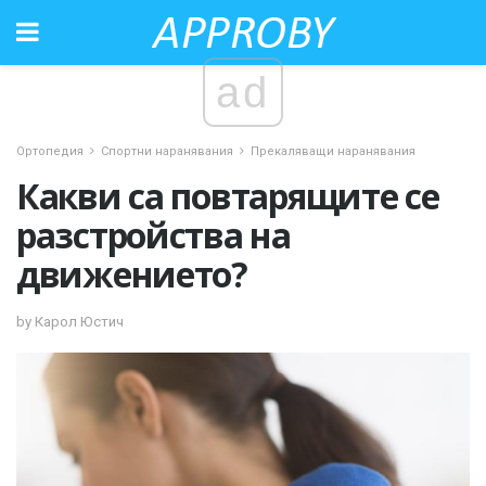
ad
Ортопедия
Спортни наранявания
Прекаляващи наранявания
Какви са повтарящите се
разстройства на
движението?
by Карол Юстич