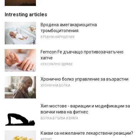
Intresting articles
Вродена амегакариоцитна
тромбоцитопения
КРЪВНИ НАРУШЕНИЯ
Femcon Fe дъвчащо противозачатъчно
хапче
СЕКСУАЛНО ЗДРАВЕ
Хронично болко управление за възрастни
ХРОНИЧНА БОЛКА
Хип мостове - вариации и модификации за
всички нива на фитнес
БОЛКА В ГЪРБА И ВРАТА
Какви са нежеланите лекарствени реакции?
АРТРИТ