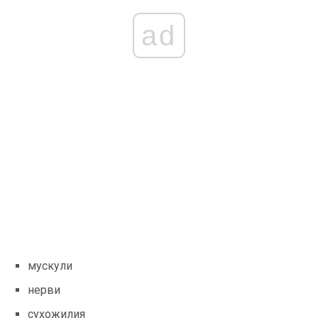
ad
мускули
нерви
сухожилия