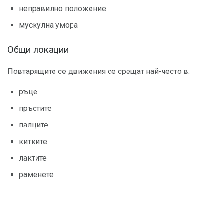
неправилно положение
мускулна умора
Общи локации
Повтарящите се движения се срещат най-често в:
ръце
пръстите
палците
китките
лактите
раменете