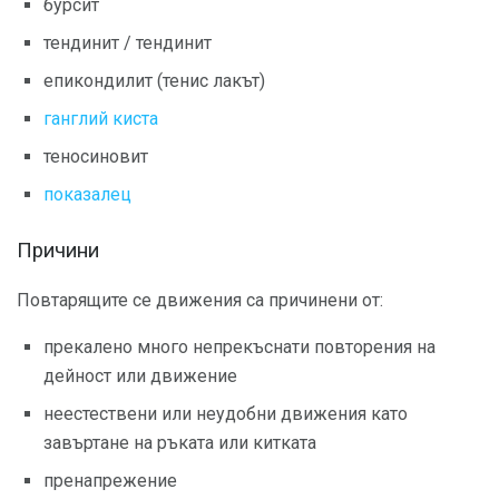
бурсит
тендинит / тендинит
епикондилит (тенис лакът)
ганглий киста
теносиновит
показалец
Причини
Повтарящите се движения са причинени от:
прекалено много непрекъснати повторения на
дейност или движение
неестествени или неудобни движения като
завъртане на ръката или китката
пренапрежение