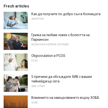
Fresh articles
Как да получите по-добро сън в болницата
ХИРУРГИЯ
Грижа за любим човек с болестта на
Паркинсон
МОЗЪЧНА И НЕРВНА СИСТЕМА
Oligoovulation и PCOS
PCOS
5 причини да обсъждате ХИВ с вашия
тийнейджър сега
ХИВ / СПИН
Влиянието на замърсяването върху ХОББ
ХОББ