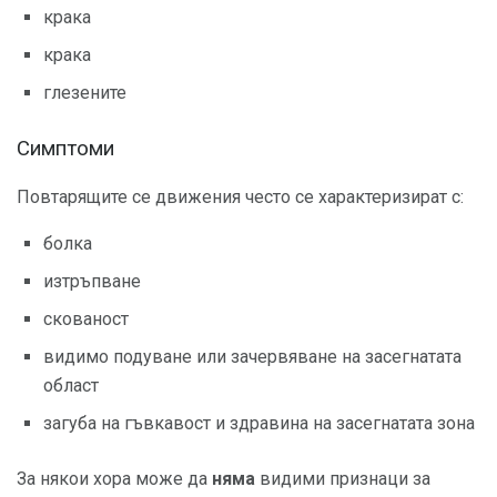
крака
крака
глезените
Симптоми
Повтарящите се движения често се характеризират с:
болка
изтръпване
скованост
видимо подуване или зачервяване на засегнатата
област
загуба на гъвкавост и здравина на засегнатата зона
За някои хора може да
няма
видими признаци за