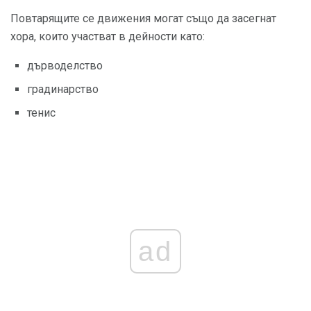
Повтарящите се движения могат също да засегнат
хора, които участват в дейности като:
дърводелство
градинарство
тенис
ad