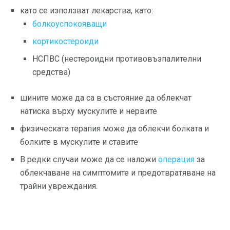
като се използват лекарства, като:
болкоуспокояващи
кортикостероиди
НСПВС (нестероидни противовъзпалителни
средства)
шините може да са в състояние да облекчат
натиска върху мускулите и нервите
физическата терапия може да облекчи болката и
болките в мускулите и ставите
В редки случаи може да се наложи
операция
за
облекчаване на симптомите и предотвратяване на
трайни увреждания.