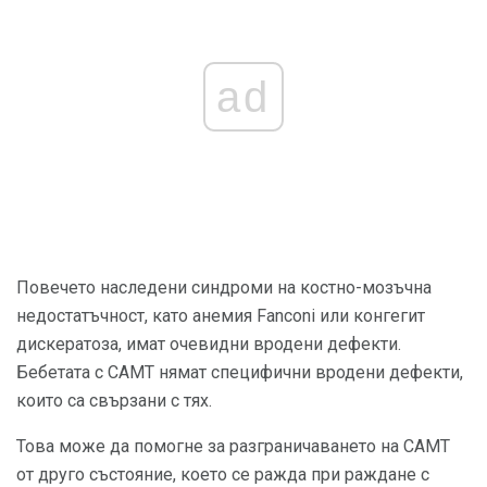
ad
Повечето наследени синдроми на костно-мозъчна
недостатъчност, като анемия Fanconi или конгегит
дискератоза, имат очевидни вродени дефекти.
Бебетата с CAMT нямат специфични вродени дефекти,
които са свързани с тях.
Това може да помогне за разграничаването на CAMT
от друго състояние, което се ражда при раждане с