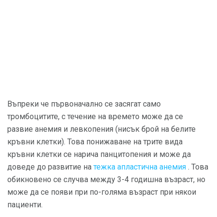
Въпреки че първоначално се засягат само
тромбоцитите, с течение на времето може да се
развие анемия и левкопения (нисък брой на белите
кръвни клетки). Това понижаване на трите вида
кръвни клетки се нарича панцитопения и може да
доведе до развитие на
тежка апластична анемия
. Това
обикновено се случва между 3-4 годишна възраст, но
може да се появи при по-голяма възраст при някои
пациенти.