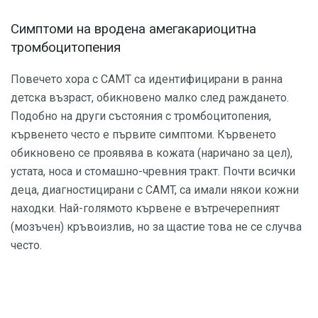
Симптоми на вродена амегакариоцитна
тромбоцитопения
Повечето хора с CAMT са идентифицирани в ранна
детска възраст, обикновено малко след раждането.
Подобно на други състояния с тромбоцитопения,
кървенето често е първите симптоми. Кървенето
обикновено се проявява в кожата (наричано за цел),
устата, носа и стомашно-чревния тракт. Почти всички
деца, диагностицирани с CAMT, са имали някои кожни
находки. Най-голямото кървене е вътречерепният
(мозъчен) кръвоизлив, но за щастие това не се случва
често.