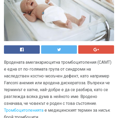
Вродената амегакариоцитна тромбоцитопения (CAMT)
е една от по-голямата група от синдроми на
наследствен костно-мозъчен дефект, като например
Fanconi анемия или вродена дискератоза. Въпреки че
терминът е хапче, най-добре е да се разбира, като се
разглежда всяка дума в нейното име. Вродено
означава, че човекът е роден с това състояние.
Тромбоцитопенията
е медицинският термин за нисък
брой тромбоцити.