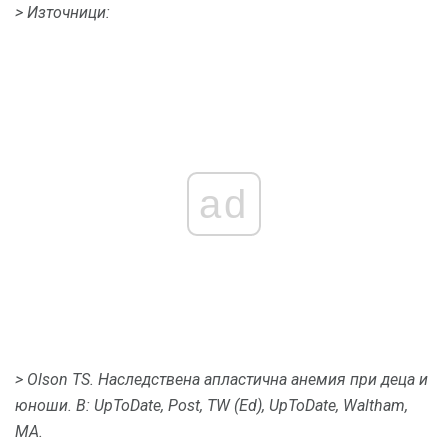
> Източници:
ad
> Olson TS.
Наследствена апластична анемия при деца и
юноши.
В: UpToDate, Post, TW (Ed), UpToDate, Waltham,
MA.