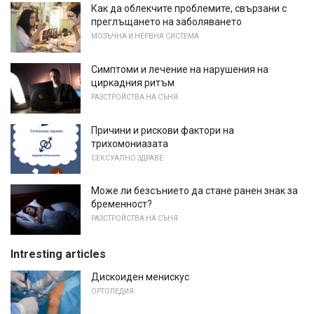
Как да облекчите проблемите, свързани с
преглъщането на заболяването
МОЗЪЧНА И НЕРВНА СИСТЕМА
Симптоми и лечение на нарушения на
циркадния ритъм
РАЗСТРОЙСТВА НА СЪНЯ
Причини и рискови фактори на
трихомониазата
СЕКСУАЛНО ЗДРАВЕ
Може ли безсънието да стане ранен знак за
бременност?
РАЗСТРОЙСТВА НА СЪНЯ
Intresting articles
Дискоиден менискус
ОРТОПЕДИЯ