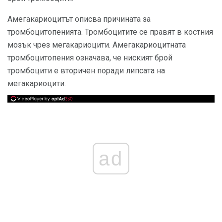
Амегакариоцитът описва причината за
тромбоцитопенията. Тромбоцитите се правят в костния
мозък чрез мегакариоцити. Амегакариоцитната
тромбоцитопения означава, че ниският брой
тромбоцити е вторичен поради липсата на
мегакариоцити.
ad