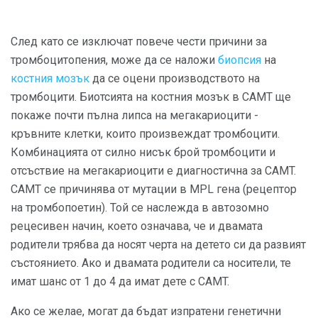
След като се изключат повече чести причини за
тромбоцитопения, може да се наложи
биопсия
на
костния мозък
да се оцени производството на
тромбоцити. Биотсията на костния мозък в CAMT ще
покаже почти пълна липса на мегакариоцити -
кръвните клетки, които произвеждат тромбоцити.
Комбинацията от силно нисък брой тромбоцити и
отсъствие на мегакариоцити е диагностична за CAMT.
CAMT се причинява от мутации в MPL гена (рецептор
на тромбопоетин). Той се наслежда в автозомно
рецесивен начин, което означава, че и двамата
родители трябва да носят черта на детето си да развият
състоянието. Ако и двамата родители са носители, те
имат шанс от 1 до 4 да имат дете с CAMT.
Ако се желае, могат да бъдат изпратени генетични