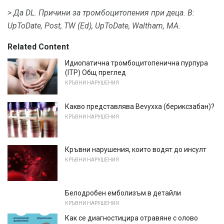
> Да DL.
Причини за тромбоцитопения при деца.
В:
UpToDate, Post, TW (Ed), UpToDate, Waltham, MA.
Related Content
Идиопатична тромбоцитопенична пурпура
(ITP) Общ преглед
КРЪВНИ НАРУШЕНИЯ
Какво представлява Bevyxxa (бериксзабан)?
КРЪВНИ НАРУШЕНИЯ
Кръвни нарушения, които водят до инсулт
КРЪВНИ НАРУШЕНИЯ
Белодробен емболизъм в детайли
КРЪВНИ НАРУШЕНИЯ
Как се диагностицира отравяне с олово