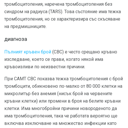
тромбоцитопения, наречена тромбоцитопения без
синдром на радиуса (TARS). Това състояние има тежка
тромбоцитопения, но се характеризира със скъсяване
на предмишниците.
диагноза
Пълният кръвен брой
(CBC) е често срещано кръвно
изследване, което се прави, когато някой има
кръвоизливи по неизвестни причини.
При CAMT CBC показва тежка тромбоцитопения с брой
тромбоцити, обикновено по-малко от 80 000 клетки на
микролитър без анемия (нисък брой на червените
кръвни клетки) или промени в броя на белите кръвни
клетки. Има многобройни причини новороденото да
има тромбоцитопения, така че работата вероятно ще
включва изключване на множество инфекции като