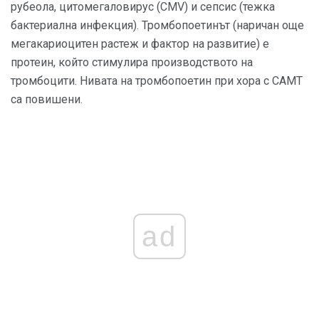
рубеола, цитомегаловирус (CMV) и сепсис (тежка
бактериална инфекция). Тромбопоетинът (наричан още
мегакариоцитен растеж и фактор на развитие) е
протеин, който стимулира производството на
тромбоцити. Нивата на тромбопоетин при хора с CAMT
са повишени.
ad