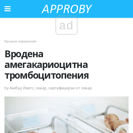
ad
Кръвни нарушения
Вродена
амегакариоцитна
тромбоцитопения
by Амбър Йейтс, лекар, сертифициран от лекар