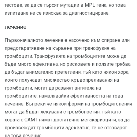
тестове, за да се търсят мутации в MPL гена, но това
изпитване не се изисква за диагностициране.
лечение
Първоначалното лечение е насочено към спиране или
предотвратяване на кървене при трансфузия на
тромбоцити. Трансфузията на тромбоцитите може да
бъде много ефективна, но рисковете и ползите трябва
да бъдат внимателно претеглени, тъй като някои хора,
които получават множество кръвопреливания на
тромбоцити, могат да развият антитела на
тромбоцитите, намалявайки ефективността на това
лечение. Въпреки че някои форми на тромбоцитопения
могат да бъдат лекувани с тромбопоетин, тъй като
хората с CAMT нямат достатъчно мегакариоцити, за да
произвеждат тромбоцити адекватно, те не отговарят
на това лечение.