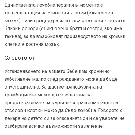
Единствената лечебна терапия в момента е
трансплантация на стволови клетки (или костен
мозък). Тази процедура използва стволови клетки от
близки донори (обикновено братя и сестри, ако има
такива), за да възобновят производството на кръвни
клетки в костния мозък.
Словото от
Установяването на вашето бебе има хронично
заболяване малко след раждането може да бъде
опустошително. За щастие трансфузията на
тромбоцитите може да се използва за
предотвратяване на кървене и трансплантация на
стволови клетки може да бъде лечебна. Говорете с
лекаря на детето си за опасенията си и се уверете, че
разбирате всички възможности за лечение.