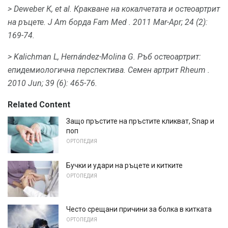
> Deweber К, et al.
Кракване на кокалчетата и остеоартрит
на ръцете.
J Am борда Fam Med
.
2011 Mar-Apr; 24 (2):
169-74.
> Kalichman L, Hernández-Molina G. Ръб остеоартрит:
епидемиологична перспектива.
Семен артрит Rheum
.
2010 Jun; 39 (6): 465-76.
Related Content
Защо пръстите на пръстите кликват, Snap и
поп
ОРТОПЕДИЯ
Бучки и удари на ръцете и китките
ОРТОПЕДИЯ
Често срещани причини за болка в китката
ОРТОПЕДИЯ