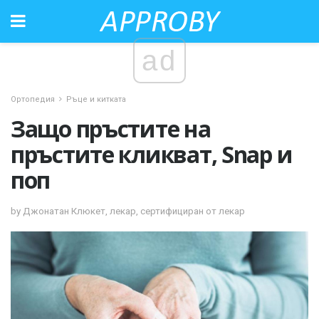
ad
Ортопедия
Ръце и китката
Защо пръстите на
пръстите кликват, Snap и
поп
by Джонатан Клюкет, лекар, сертифициран от лекар