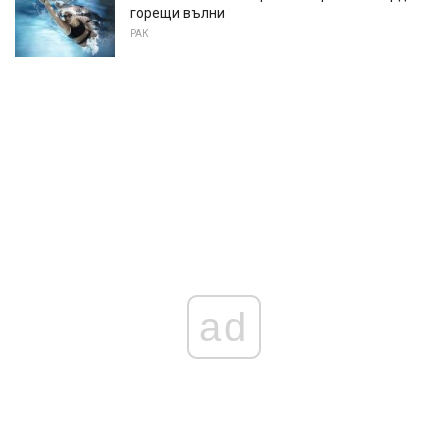
горещи вълни
РАК
ad