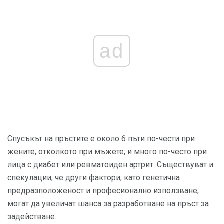
ad
Спусъкът на пръстите е около 6 пъти по-чести при
жените, отколкото при мъжете, и много по-често при
лица с диабет или ревматоиден артрит. Съществуват и
спекулации, че други фактори, като генетична
предразположеност и професионално използване,
могат да увеличат шанса за разработване на пръст за
задействане.