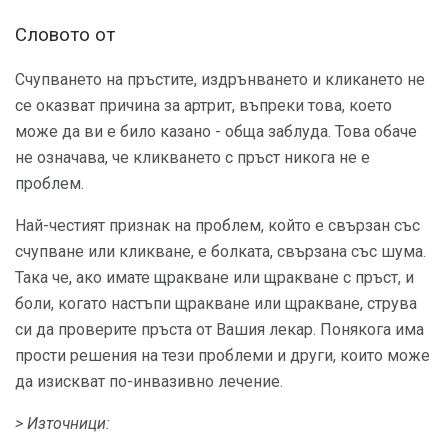
Словото от
Счупването на пръстите, издрънването и кликането не
се оказват причина за артрит, въпреки това, което
може да ви е било казано - обща заблуда. Това обаче
не означава, че кликването с пръст никога не е
проблем.
Най-честият признак на проблем, който е свързан със
счупване или кликване, е болката, свързана със шума.
Така че, ако имате щракване или щракване с пръст, и
боли, когато настъпи щракване или щракване, струва
си да проверите пръста от Вашия лекар. Понякога има
прости решения на тези проблеми и други, които може
да изискват по-инвазивно лечение.
> Източници: