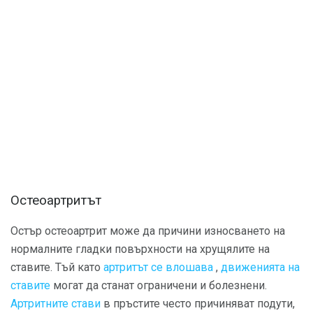
Остеоартритът
Остър остеоартрит може да причини износването на
нормалните гладки повърхности на хрущялите на
ставите. Тъй като
артритът се влошава
,
движенията на
ставите
могат да станат ограничени и болезнени.
Артритните стави
в пръстите често причиняват подути,