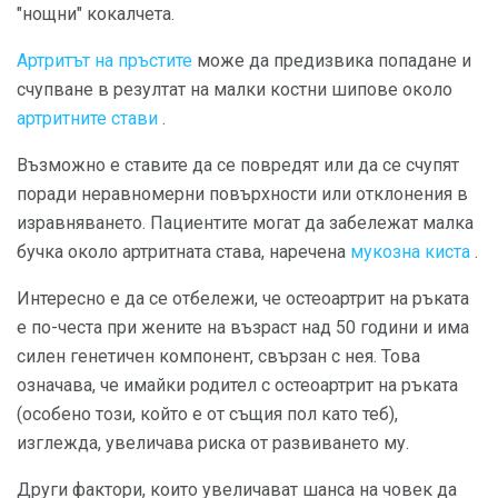
"нощни" кокалчета.
Артритът на пръстите
може да предизвика попадане и
счупване в резултат на малки костни шипове около
артритните стави
.
Възможно е ставите да се повредят или да се счупят
поради неравномерни повърхности или отклонения в
изравняването. Пациентите могат да забележат малка
бучка около артритната става, наречена
мукозна киста
.
Интересно е да се отбележи, че остеоартрит на ръката
е по-честа при жените на възраст над 50 години и има
силен генетичен компонент, свързан с нея. Това
означава, че имайки родител с остеоартрит на ръката
(особено този, който е от същия пол като теб),
изглежда, увеличава риска от развиването му.
Други фактори, които увеличават шанса на човек да