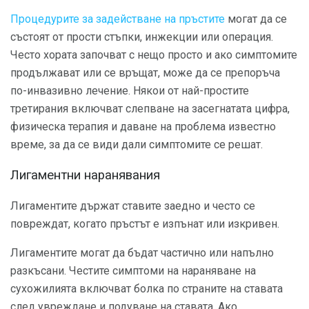
Процедурите за задействане на пръстите
могат да се
състоят от прости стъпки, инжекции или операция.
Често хората започват с нещо просто и ако симптомите
продължават или се връщат, може да се препоръча
по-инвазивно лечение. Някои от най-простите
третирания включват слепване на засегнатата цифра,
физическа терапия и даване на проблема известно
време, за да се види дали симптомите се решат.
Лигаментни наранявания
Лигаментите държат ставите заедно и често се
повреждат, когато пръстът е изпънат или изкривен.
Лигаментите могат да бъдат частично или напълно
разкъсани. Честите симптоми на нараняване на
сухожилията включват болка по страните на ставата
след увреждане и подуване на ставата. Ако