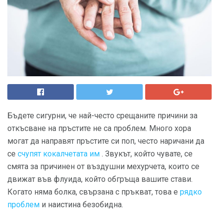
Бъдете сигурни, че най-често срещаните причини за
откъсване на пръстите не са проблем. Много хора
могат да направят пръстите си поп, често наричани да
се
счупят кокалчетата им
. Звукът, който чувате, се
смята за причинен от въздушни мехурчета, които се
движат във флуида, който обгръща вашите стави.
Когато няма болка, свързана с пръкват, това е
рядко
проблем
и наистина безобидна.