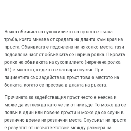
Всяка обвивка на сухожилието на пръста е тънка
тръба, която минава от средата на дланта към края на
пръста. Обвивката е подсилена на няколко места; тази
подсилена част от обвивката се нарича ролка. Първата
ролка на обвивката на сухожилието (наречена ролка
А1) е мястото, където се затваря спусък. При
пациентите със задействащ пръст това е мястото на
болката, когато се пресова в дланта на ръката.
Причината за задействащия пръст често е неясна и
може да изглежда като че ли от никъде. То може да се
появи в един или повече пръсти и може да се случи в
различно време на различни места. Спусъкът на пръста
е резултат от несъответствие между размера на