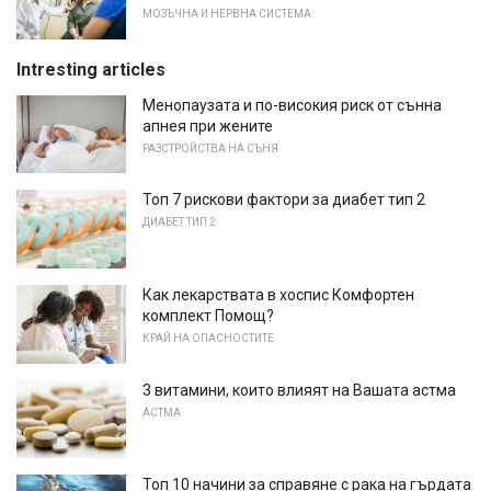
МОЗЪЧНА И НЕРВНА СИСТЕМА
Intresting articles
Менопаузата и по-високия риск от сънна
апнея при жените
РАЗСТРОЙСТВА НА СЪНЯ
Топ 7 рискови фактори за диабет тип 2
ДИАБЕТ ТИП 2
Как лекарствата в хоспис Комфортен
комплект Помощ?
КРАЙ НА ОПАСНОСТИТЕ
3 витамини, които влияят на Вашата астма
АСТМА
Топ 10 начини за справяне с рака на гърдата