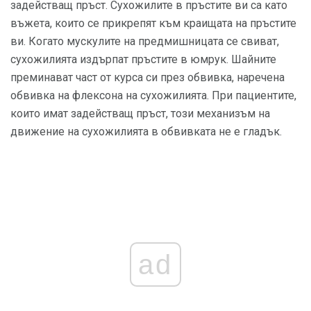
задействащ пръст. Сухожилите в пръстите ви са като
въжета, които се прикрепят към краищата на пръстите
ви. Когато мускулите на предмишницата се свиват,
сухожилията издърпат пръстите в юмрук. Шайните
преминават част от курса си през обвивка, наречена
обвивка на флексона на сухожилията. При пациентите,
които имат задействащ пръст, този механизъм на
движение на сухожилията в обвивката не е гладък.
ad