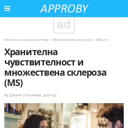
ad
Мозъчна и нервна система
Множествена склероза
Живот с
Хранителна
чувствителност и
множествена склероза
(MS)
by Джули Стаховиак, доктор