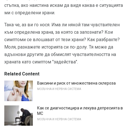
стъпка, ако наистина искам да видя каква е ситуацията
ми с определени храни.
Така че, аз ви го нося. Има ли някой там чувствителен
към определена храна, за която са запознати? Кои
симптоми се влошават от тези храни? Как разбрахте?
Моля, разкажете историята си по-долу. Тя може да
вдъхнови другите да обмислят чувствителността на
храната като симптом "задейства".
Related Content
Ваксини и риск от множествена склероза
МОЗЪЧНА И НЕРВНА СИСТЕМА
Как се диагностицира и лекува депресията в
МС
МОЗЪЧНА И НЕРВНА СИСТЕМА