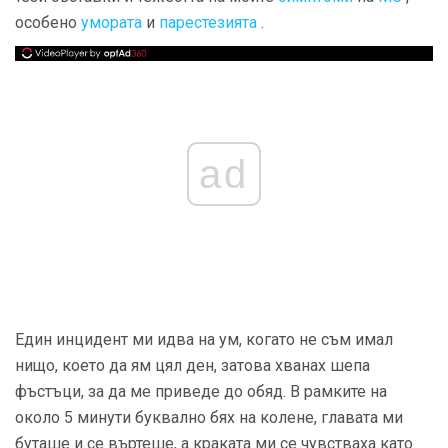
особено
умората
и
парестезията
.
ad
Един инцидент ми идва на ум, когато не съм имал
нищо, което да ям цял ден, затова хванах шепа
фъстъци, за да ме приведе до обяд. В рамките на
около 5 минути буквално бях на колене, главата ми
буташе и се въртеше, а краката ми се чувстваха като