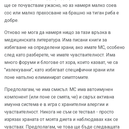
ще се почувствам ужасно, но аз намеря малко соев
сос или малко прахосване на брашно на тиган риба е
добре.
Отново не мога да намеря нищо за тази връзка в
медицинската литература. Има писани книги за
избягване на определени храни, ако имате МС, особено
след като разберете, че имате чувствителност. Има
много форуми и блогове от хора, които казват, че са
"излекувани", като избягват специфични храни или
поне напълно елиминират симптомите.
Предполагам, че има смисъл. МС има автоимунен
компонент (или поне се смята, че) и свръх активна
имунна система е в игра с хранителни алергии и
чувствителност. Никога не съм се тествал - просто
изрязах храната от моята диета и наблюдавах как се
чувствах. Предполагам, че това ще бъде следващата