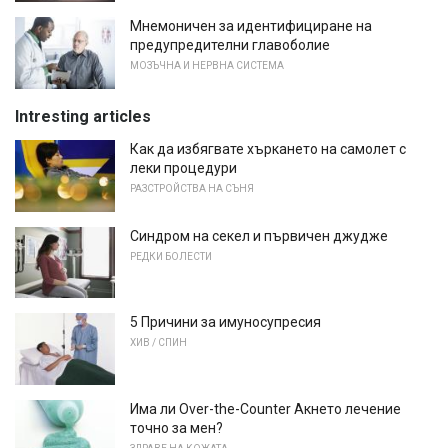
Мнемоничен за идентифициране на
предупредителни главоболие
МОЗЪЧНА И НЕРВНА СИСТЕМА
Intresting articles
Как да избягвате хъркането на самолет с
леки процедури
РАЗСТРОЙСТВА НА СЪНЯ
Синдром на секел и първичен джудже
РЕДКИ БОЛЕСТИ
5 Причини за имуносупресия
ХИВ / СПИН
Има ли Over-the-Counter Акнето лечение
точно за мен?