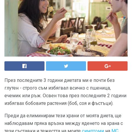
През последните 3 години диетата ми е почти без
глутен - строго съм избягвал всичко с пшеница,
ечемик или ръж. Освен това през последните 2 години
избягвах бобовите растения (боб, соя и фъстъци).
Преди да елиминирам тези храни от моята диета, ще
наблюдавам пряка връзка между яденето на храна с
тези съставки и тежестта на моите
симптоми
на
МС
,