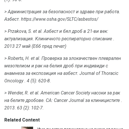
> Администрация за безопасност и здраве при работа.
Азбест.
https://www.osha.gov/SLTC/asbestos/
> Przakova, S. et al.
Азбест и бял дроб в 21-ви век:
актуализация.
Клиничното респираторно списание
.
2013 27 май (Ебб пред печат)
> Roberts, H. et al.
Проверка за злокачествен плеврален
мезотелиом и рак на белия дроб при индивиди с
анамнеза за експозиция на азбест.
Journal of Thoracic
Oncology
.
4 (5): 620-8.
> Wender, R. et al.
American Cancer Society насоки за рак
на белите дробове.
CA: Cancer Journal за клиницистите
.
2013. 63 (2): 102-7.
Related Content