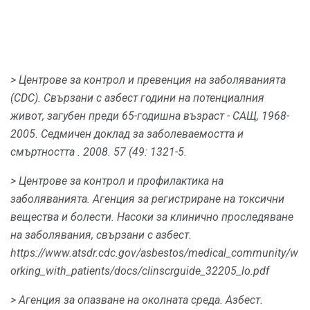
> Центрове за контрол и превенция на заболяванията
(CDC).
Свързани с азбест години на потенциалния
живот, загубен преди 65-годишна възраст - САЩ, 1968-
2005.
Седмичен доклад за заболеваемостта и
смъртността
.
2008. 57 (49: 1321-5.
> Центрове за контрол и профилактика на
заболяванията.
Агенция за регистриране на токсични
вещества и болести.
Насоки за клинично проследяване
на заболявания, свързани с азбест.
https://www.atsdr.cdc.gov/asbestos/medical_community/w
orking_with_patients/docs/clinscrguide_32205_lo.pdf
> Агенция за опазване на околната среда.
Азбест.