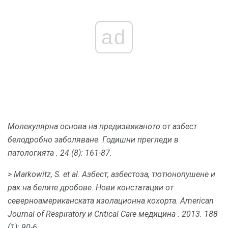
ad
Молекулярна основа на предизвиканото от азбест
белодробно заболяване.
Годишни прегледи в
патологията
.
24 (8): 161-87.
> Markowitz, S. et al.
Азбест, азбестоза, тютюнопушене и
рак на белите дробове.
Нови констатации от
северноамериканската изолационна кохорта.
American
Journal of Respiratory и Critical Care медицина
.
2013. 188
(1): 90-6.