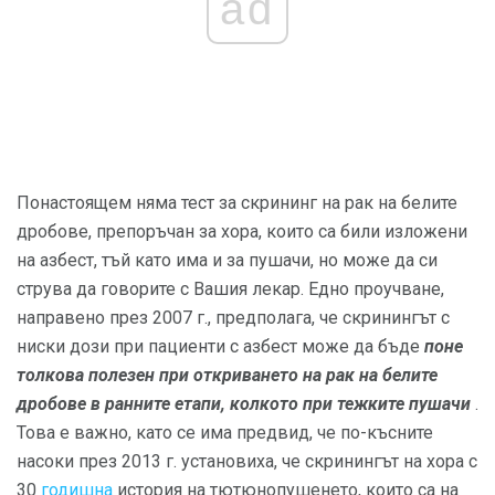
ad
Понастоящем няма тест за скрининг на рак на белите
дробове, препоръчан за хора, които са били изложени
на азбест, тъй като има и за пушачи, но може да си
струва да говорите с Вашия лекар. Едно проучване,
направено през 2007 г., предполага, че скринингът с
ниски дози при пациенти с азбест може да бъде
поне
толкова полезен при откриването на рак на белите
дробове в ранните етапи, колкото при тежките пушачи
.
Това е важно, като се има предвид, че по-късните
насоки през 2013 г. установиха, че скринингът на хора с
30
годишна
история на тютюнопушенето, които са на