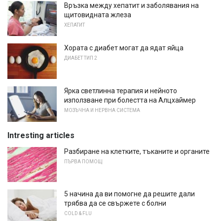
Връзка между хепатит и заболявания на
щитовидната жлеза
ХЕПАТИТ
Хората с диабет могат да ядат яйца
ДИАБЕТ ТИП 2
Ярка светлинна терапия и нейното
използване при болестта на Алцхаймер
МОЗЪЧНА И НЕРВНА СИСТЕМА
Intresting articles
Разбиране на клетките, тъканите и органите
ПЪРВА ПОМОЩ
5 начина да ви помогне да решите дали
трябва да се свържете с болни
COLD & FLU