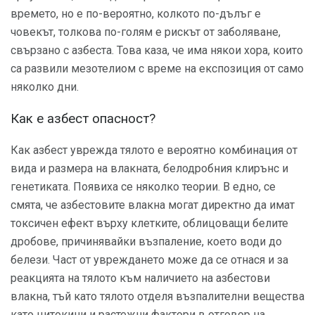
времето, но е по-вероятно, колкото по-дълъг е
човекът, толкова по-голям е рискът от заболяване,
свързано с азбеста. Това каза, че има някои хора, които
са развили мезотелиом с време на експозиция от само
няколко дни.
Как е азбест опасност?
Как азбест уврежда тялото е вероятно комбинация от
вида и размера на влакната, белодробния клирънс и
генетиката. Появиха се няколко теории. В едно, се
смята, че азбестовите влакна могат директно да имат
токсичен ефект върху клетките, облицоващи белите
дробове, причинявайки възпаление, което води до
белези. Част от увреждането може да се отнася и за
реакцията на тялото към наличието на азбестови
влакна, тъй като тялото отделя възпалителни вещества
като цитокини и растежни фактори в отговор на