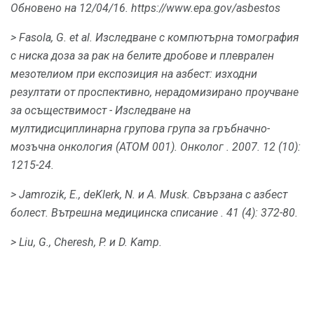
Обновено на 12/04/16.
https://www.epa.gov/asbestos
> Fasola, G. et al.
Изследване с компютърна томография
с ниска доза за рак на белите дробове и плеврален
мезотелиом при експозиция на азбест: изходни
резултати от проспективно, нерадомизирано проучване
за осъществимост - Изследване на
мултидисциплинарна групова група за гръбначно-
мозъчна онкология (ATOM 001).
Онколог
.
2007. 12 (10):
1215-24.
> Jamrozik, Е., deKlerk, N. и A. Musk.
Свързана с азбест
болест.
Вътрешна медицинска списание
.
41 (4): 372-80.
> Liu, G., Cheresh, P. и D. Kamp.