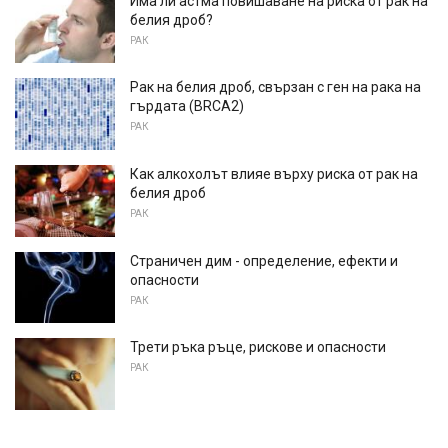
Има ли астма повишаване на риска от рак на
белия дроб?
РАК
Рак на белия дроб, свързан с ген на рака на
гърдата (BRCA2)
РАК
Как алкохолът влияе върху риска от рак на
белия дроб
РАК
Страничен дим - определение, ефекти и
опасности
РАК
Трети ръка ръце, рискове и опасности
РАК