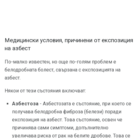
Медицински условия, причинени от експозиция
на азбест
По-малко известен, но още по-голям проблем е
белодробната болест, свързана с експозицията на
азбест.
Някои от тези състояния включват:
Азбестоза
- Азбестозата е състояние, при което се
получава белодробна фиброза (белези) поради
експозиция на азбест. Това състояние, освен че
причинява сами симптоми, допълнително
увеличава риска от рак на белите дробове. Това се