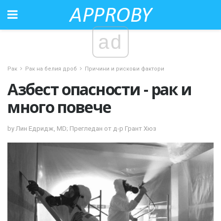
ad
Рак
Рак на белия дроб
Причини и рискови фактори
Азбест опасности - рак и
много повече
by Лин Едридж, MD; Прегледан от д-р Грант Хюз