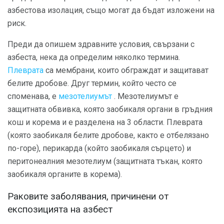
азбестова изолация, също могат да бъдат изложени на
риск.
Преди да опишем здравните условия, свързани с
азбеста, нека да определим няколко термина.
Плеврата
са мембрани, които обграждат и защитават
белите дробове. Друг термин, който често се
споменава, е
мезотелиумът
. Мезотелиумът е
защитната обвивка, която заобикаля органи в гръдния
кош и корема и е разделена на 3 области. Плеврата
(която заобикаля белите дробове, както е отбелязано
по-горе), перикарда (който заобикаля сърцето) и
перитонеалния мезотелиум (защитната тъкан, която
заобикаля органите в корема).
Раковите заболявания, причинени от
експозицията на азбест