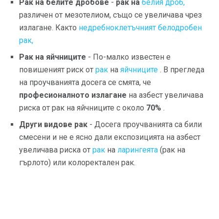
Рак на белите дробове
-
рак на
белия дроб,
различен от мезотелиом, също се увеличава чрез
излагане. Както
недребноклетъчният белодробен
рак,
Рак на яйчниците
- По-малко известен е
повишеният риск от
рак
на
яйчниците
. В прегледа
на проучванията досега се смята, че
професионалното излагане
на азбест увеличава
риска от рак на яйчниците с около
70%
.
Други видове рак
- Досега проучванията са били
смесени и не е ясно дали експозицията на азбест
увеличава риска от
рак
на
ларингеята
(рак на
гърлото) или колоректален рак.