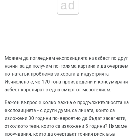
ad
Можем да погледнем експозицията на азбест по друг
начин, за да получим по-голяма картина и да очертаем
по-нататък проблема за хората в индустрията.
Изчислено е, че 170 тона произведени и консумирани
азбест корелират с една смърт от мезотелиом.
Важен въпрос е колко важна е продължителността на
експозицията - с други думи, са лицата, които са
изложени 30 години по-вероятно да бъдат засегнати,
отколкото тези, които са изложени 5 години? Нямаме
проучвания, които да очертават точния риск във