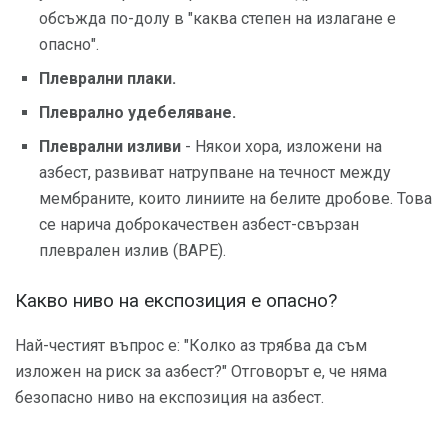
обсъжда по-долу в "каква степен на излагане е
опасно".
Плеврални плаки.
Плеврално удебеляване.
Плеврални изливи
- Някои хора, изложени на
азбест, развиват натрупване на течност между
мембраните, които линиите на белите дробове. Това
се нарича доброкачествен азбест-свързан
плеврален излив (BAPE).
Какво ниво на експозиция е опасно?
Най-честият въпрос е: "Колко аз трябва да съм
изложен на риск за азбест?" Отговорът е, че няма
безопасно ниво на експозиция на азбест.