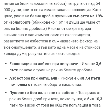
начин са били изложени на азбест) на група от над 54
000 души, които не са имали такава експозиция. Като
цяло, ракът на белия дроб е причинил
смъртта на 19%
от изолаторите (обикновено 1 от 14 души ще умре от
рак на белите дробове.) Рискът от смърт варира
значително в зависимост само от експозицията,
развитието на азбестоза и съживяването фактор на
тютюнопушенето, и тъй като една маса е на стойност
хиляда думи, резултатите са както следва:
Експозиция на азбест при непушачи
- Имаше
3,6
пъти
повече случаи на рак на белите дробове.
Азбестоза при непушачи
- Рискът е бил
7.4 пъти
по-голям от
този на общото население.
Пушенето без излагане на азбест
- Този риск от
рак на белия дроб при тези, които пушат, е бил
10,3
пъти по-висок от този на общата популация в това