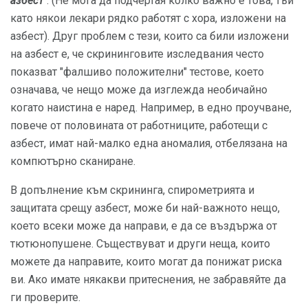
азбест
. (Не мога да подчертая колко важно е това, тъй
като някои лекари рядко работят с хора, изложени на
азбест). Друг проблем с тези, които са били изложени
на азбест е, че скрининговите изследвания често
показват "фалшиво положителни" тестове, което
означава, че нещо може да изглежда необичайно
когато наистина е наред. Например, в едно проучване,
повече от половината от работниците, работещи с
азбест, имат най-малко една аномалия, отбелязана на
компютърно сканиране.
В допълнение към скрининга, спирометрията и
защитата срещу азбест, може би най-важното нещо,
което всеки може да направи, е да се въздържа от
тютюнопушене. Съществуват и други неща, които
можете да направите, които могат да понижат риска
ви. Ако имате някакви притеснения, не забравяйте да
ги проверите.