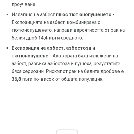
проучване.
Излагане на азбест
плюс тютюнопушенето
-
Експозицията на азбест, комбинирана с
тютюнопушенето, направи вероятността от рак на
белия дроб
14,4 пъти
средното.
Експозиция на азбест, азбестоза и
тютюнопушене
- Ако хората бяха изложени на
азбест, развиха азбестоза и пушеха, резултатите
бяха сериозни. Рискът от рак на белите дробове е
36,8
пъти по-висок от общата популация.