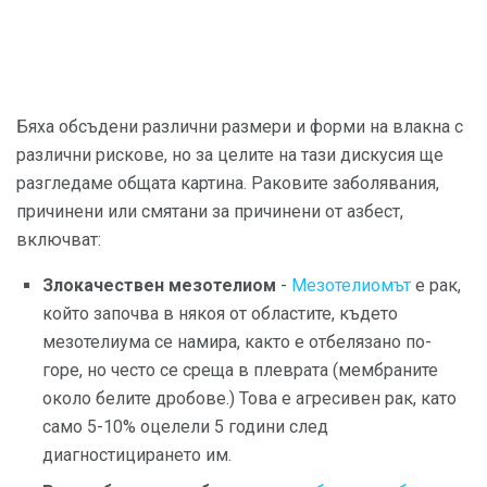
Бяха обсъдени различни размери и форми на влакна с
различни рискове, но за целите на тази дискусия ще
разгледаме общата картина. Раковите заболявания,
причинени или смятани за причинени от азбест,
включват:
Злокачествен мезотелиом
-
Мезотелиомът
е рак,
който започва в някоя от областите, където
мезотелиума се намира, както е отбелязано по-
горе, но често се среща в плеврата (мембраните
около белите дробове.) Това е агресивен рак, като
само 5-10% оцелели 5 години след
диагностицирането им.