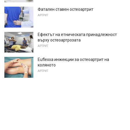
Фатален ставен остеоартрит
АРТРИТ
Ефектът на етническата принадлежност
върху остеоартрозата
АРТРИТ
Euflexxa инжекции за остеоартрит на
коляното
АРТРИТ