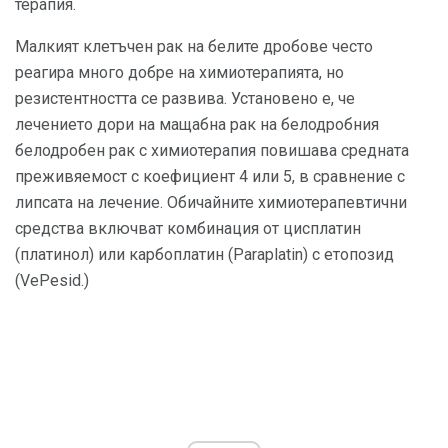
терапия.
Малкият клетъчен рак на белите дробове често
реагира много добре на химиотерапията, но
резистентността се развива. Установено е, че
лечението дори на мащабна рак на белодробния
белодробен рак с химиотерапия повишава средната
преживяемост с коефициент 4 или 5, в сравнение с
липсата на лечение. Обичайните химиотерапевтични
средства включват комбинация от цисплатин
(платинол) или карбоплатин (Paraplatin) с етопозид
(VePesid.)