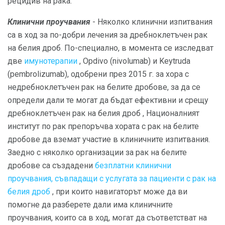
рецидив на рака.
Клинични проучвания
- Няколко клинични изпитвания
са в ход за по-добри лечения за дребноклетъчен рак
на белия дроб. По-специално, в момента се изследват
две
имунотерапии
, Opdivo (nivolumab) и Keytruda
(pembrolizumab), одобрени през 2015 г. за хора с
недребноклетъчен рак на белите дробове, за да се
определи дали те могат да бъдат ефективни и срещу
дребноклетъчен рак на белия дроб , Националният
институт по рак препоръчва хората с рак на белите
дробове да вземат участие в клиничните изпитвания.
Заедно с няколко организации за рак на белите
дробове са създадени
безплатни клинични
проучвания, съвпадащи с услугата за пациенти с рак на
белия дроб
, при които навигаторът може да ви
помогне да разберете дали има клиничните
проучвания, които са в ход, могат да съответстват на