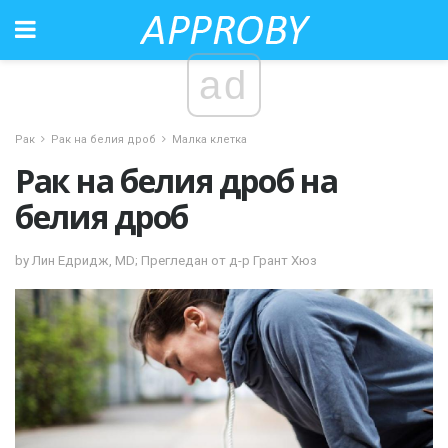
ad
Рак
Рак на белия дроб
Малка клетка
Рак на белия дроб на
белия дроб
by Лин Едридж, MD; Прегледан от д-р Грант Хюз