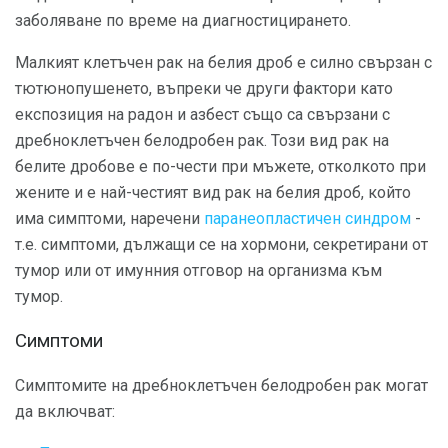
заболяване по време на диагностицирането.
Малкият клетъчен рак на белия дроб е силно свързан с
тютюнопушенето, въпреки че други фактори като
експозиция на радон и азбест също са свързани с
дребноклетъчен белодробен рак. Този вид рак на
белите дробове е по-чести при мъжете, отколкото при
жените и е най-честият вид рак на белия дроб, който
има симптоми, наречени
паранеопластичен синдром
-
т.е. симптоми, дължащи се на хормони, секретирани от
тумор или от имунния отговор на организма към
тумор.
Симптоми
Симптомите на дребноклетъчен белодробен рак могат
да включват: