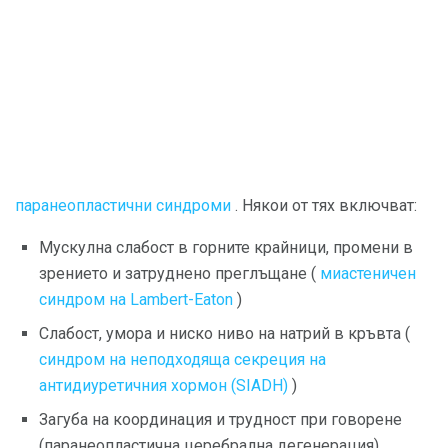
паранеопластични синдроми
. Някои от тях включват:
Мускулна слабост в горните крайници, промени в
зрението и затруднено преглъщане (
миастеничен
синдром на Lambert-Eaton
)
Слабост, умора и ниско ниво на натрий в кръвта (
синдром на неподходяща секреция на
антидиуретичния хормон (SIADH)
)
Загуба на координация и трудност при говорене
(паранеопластична церебрална дегенерация)