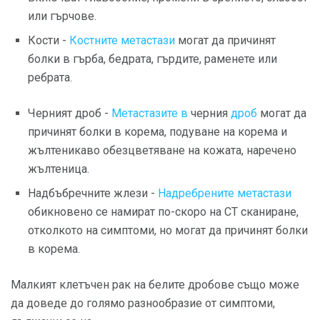
или гърчове.
Кости -
Костните метастази
могат да причинят
болки в гърба, бедрата, гърдите, раменете или
ребрата.
Черният дроб -
Метастазите в
черния
дроб
могат да
причинят болки в корема, подуване на корема и
жълтеникаво обезцветяване на кожата, наречено
жълтеница.
Надбъбречните жлези -
Надребрените метастази
обикновено се намират по-скоро на СТ сканиране,
отколкото на симптоми, но могат да причинят болки
в корема.
Малкият клетъчен рак на белите дробове също може
да доведе до голямо разнообразие от симптоми,