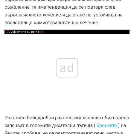
съжаление, тя има тенденция да се повтори след
първоначалното лечение и да стане по-устойчива на
последващо химиотерапевтично лечение.
ad
Раковите белодробни ракови заболявания обикновено
започват в големите дихателни пътища (
бронхите
) на
белите дробове, но се разпространяват рано, често в