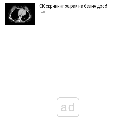
СК скрининг за рак на белия дроб
РАК
ad