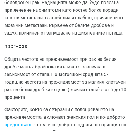
белодробен рак. Радиацията може да бъде полезна
при лечение на симптоми като костна болка поради
костни метастази, главоболия и слабост, причинени от
мозъчни метастази, кървене от белите дробове и
задух, причинен от запушване на дихателните пътища.
прогноза
Общата честота на преживяемост при рак на белия
дроб с малък брой клетки е много различна в
зависимост от етапа. Понастоящем средната 5-
годишна честота на преживяемост за малкия клетъчен
рак на белия дроб като цяло (всички етапи) е от 5 до 10
процента
Факторите, които са свързани с подобряването на
преживяемостта, включват женския пол и по-доброто
представяне
- това е по-доброто здраве по принцип по