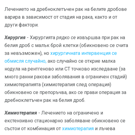
Лечението на дребноклетъчен рак на белите дробове
варира в зависимост от стадия на рака, както и от
други фактори.
Хирургия
- Хирургията
рядко се
извършва при рак на
белия дроб с малък брой клетки (обикновено се счита
за невъзможен), но
хирургичната интервенция се
обмисля случайно,
ако случайно се открие малка
нодула на рентгеново или CT точково изследване (за
много ранни ракови заболявания в ограничен стадий)
химиотерапията (химиотерапия след операция)
обикновено се препоръчва, ако се прави операция за
дребноклетъчен рак на белия дроб.
Химиотерапия
- Лечението на ограничено и
екстензивно стационарно заболяване обикновено се
състои от комбинация от
химиотерапия
и лъчева