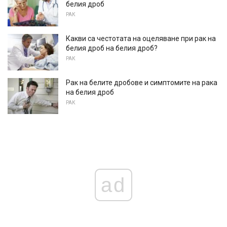
белия дроб
РАК
Какви са честотата на оцеляване при рак на
белия дроб на белия дроб?
РАК
Рак на белите дробове и симптомите на рака
на белия дроб
РАК
ad