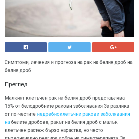
Симптоми, лечения и прогноза на рак на белия дроб на
белия дроб
Преглед
Малкият клетъчен рак на белия дроб представлява
15% от белодробните ракови заболявания За разлика
от по-честите
недребноклетъчни ракови заболявания
на
белите дробове, ракът на белия дроб с малък
клетъчен растеж бързо нараства, но често
първоначално реагира добре на химиотерапията. За