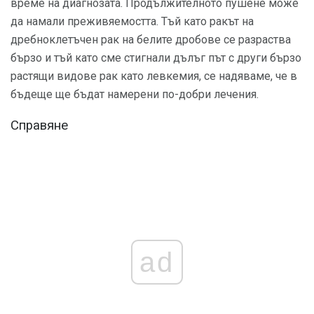
време на диагнозата. Продължителното пушене може
да намали преживяемостта. Тъй като ракът на
дребноклетъчен рак на белите дробове се разраства
бързо и тъй като сме стигнали дълъг път с други бързо
растящи видове рак като левкемия, се надяваме, че в
бъдеще ще бъдат намерени по-добри лечения.
Справяне
ad