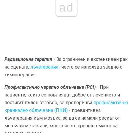
ad
Радиационна терапия
- За ограничен и екстензивен рак
на сцената,
лъчетерапия
. често се използва заедно с
химиотерапия.
Профилактично черепно облъчване (PCI)
- При
пациенти, които се повлияват добре от лечението и
постигат пълен отговор, се препоръчва
профилактично
краниално облъчване (ПКИ)
- превантивна
лъчетерапия към мозъка, за да се намали рискът от
мозъчни метастази, много често срещано място на