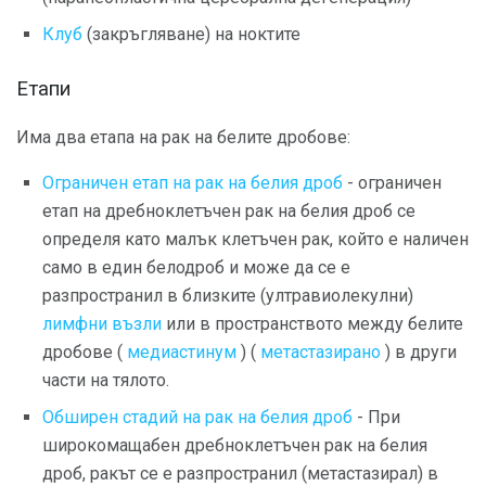
Клуб
(закръгляване) на ноктите
Етапи
Има два етапа на рак на белите дробове:
Ограничен етап на рак на белия дроб
- ограничен
етап на дребноклетъчен рак на белия дроб се
определя като малък клетъчен рак, който е наличен
само в един белодроб и може да се е
разпространил в близките (ултравиолекулни)
лимфни възли
или в пространството между белите
дробове (
медиастинум
) (
метастазирано
) в други
части на тялото.
Обширен стадий на рак на белия дроб
- При
широкомащабен дребноклетъчен рак на белия
дроб, ракът се е разпространил (метастазирал) в