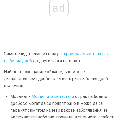
ad
Симптоми, дължащи се на
разпространението
на рак
на белия дроб
до други части на тялото.
Най-често срещаните области, в които се
разпространяват дребноклетъчен рак на белия дроб
включват:
Мозъкът -
Мозъчните метастази
от рак на белите
дробове могат да се появят рано и може да са
първият симптом на тези ракови заболявания. Те
включват главоболие, промени в зрението, слабост