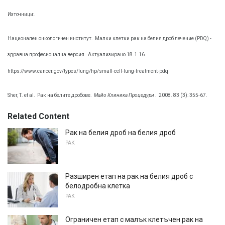
Източници:.
Национален онкологичен институт.
Малки клетки рак на белия дроб лечение (PDQ) -
здравна професионална версия.
Актуализирано 18.1.16.
https://www.cancer.gov/types/lung/hp/small-cell-lung-treatment-pdq
Sher, Т. et al.
Рак на белите дробове.
Майо Клиника Процедури
.
2008. 83 (3): 355-67.
Related Content
Рак на белия дроб на белия дроб
РАК
Разширен етап на рак на белия дроб с
белодробна клетка
РАК
Ограничен етап с малък клетъчен рак на