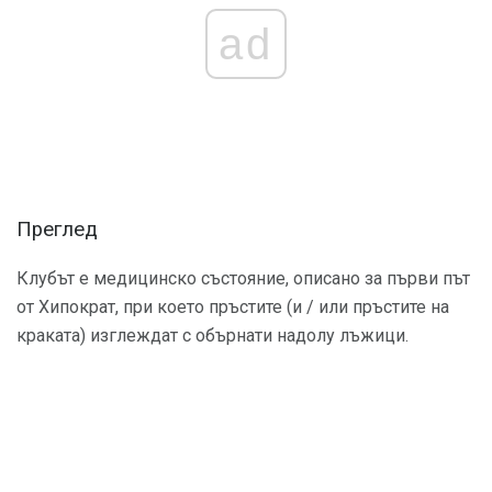
ad
Преглед
Клубът е медицинско състояние, описано за първи път
от Хипократ, при което пръстите (и / или пръстите на
краката) изглеждат с обърнати надолу лъжици.