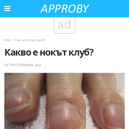
ad
Рак
Рак на белия дроб
Какво е нокът клуб?
by Лин Елбридж, д-р