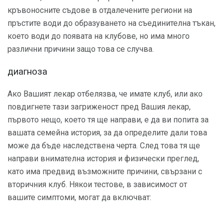
кръвоносните съдове в отдалечените региони на
пръстите води до образуването на съединителна тъкан,
което води до появата на клубове, но има много
различни причини защо това се случва.
диагноза
Ако Вашият лекар отбелязва, че имате клуб, или ако
повдигнете тази загриженост пред Вашия лекар,
първото нещо, което тя ще направи, е да ви попита за
вашата семейна история, за да определите дали това
може да бъде наследствена черта. След това тя ще
направи внимателна история и физически преглед,
като има предвид възможните причини, свързани с
вторичния клуб. Някои тестове, в зависимост от
вашите симптоми, могат да включват: