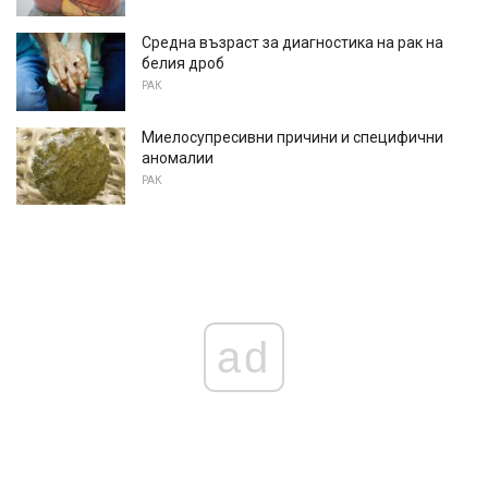
Средна възраст за диагностика на рак на
белия дроб
РАК
Миелосупресивни причини и специфични
аномалии
РАК
ad