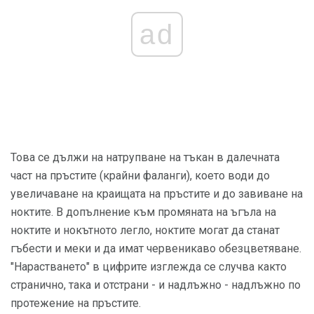
ad
Това се дължи на натрупване на тъкан в далечната
част на пръстите (крайни фаланги), което води до
увеличаване на краищата на пръстите и до завиване на
ноктите. В допълнение към промяната на ъгъла на
ноктите и нокътното легло, ноктите могат да станат
гъбести и меки и да имат червеникаво обезцветяване.
"Нарастването" в цифрите изглежда се случва както
странично, така и отстрани - и надлъжно - надлъжно по
протежение на пръстите.