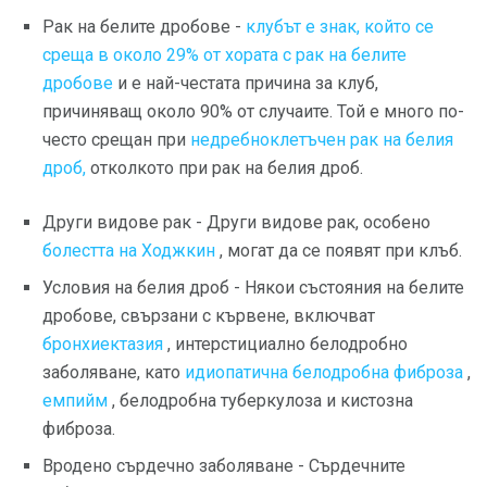
Рак на белите дробове -
клубът е знак, който се
среща в около 29% от хората с рак на белите
дробове
и е най-честата причина за клуб,
причиняващ около 90% от случаите. Той е много по-
често срещан при
недребноклетъчен рак на белия
дроб,
отколкото при рак на белия дроб.
Други видове рак - Други видове рак, особено
болестта на Ходжкин
, могат да се появят при клъб.
Условия на белия дроб - Някои състояния на белите
дробове, свързани с кървене, включват
бронхиектазия
, интерстициално белодробно
заболяване, като
идиопатична белодробна фиброза
,
емпийм
, белодробна туберкулоза и кистозна
фиброза.
Вродено сърдечно заболяване - Сърдечните