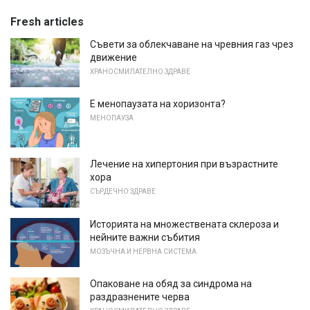
Fresh articles
Съвети за облекчаване на чревния газ чрез
движение
ХРАНОСМИЛАТЕЛНО ЗДРАВЕ
Е менопаузата на хоризонта?
МЕНОПАУЗА
Лечение на хипертония при възрастните
хора
СЪРДЕЧНО ЗДРАВЕ
Историята на множествената склероза и
нейните важни събития
МОЗЪЧНА И НЕРВНА СИСТЕМА
Опаковане на обяд за синдрома на
раздразнените черва