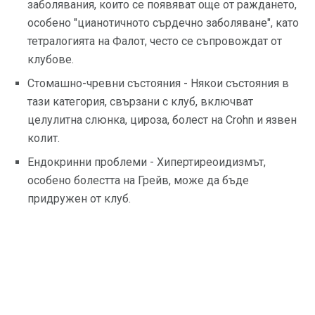
заболявания, които се появяват още от раждането,
особено "цианотичното сърдечно заболяване", като
тетралогията на Фалот, често се съпровождат от
клубове.
Стомашно-чревни състояния - Някои състояния в
тази категория, свързани с клуб, включват
целулитна слюнка, цироза, болест на Crohn и язвен
колит.
Ендокринни проблеми - Хипертиреоидизмът,
особено болестта на Грейв, може да бъде
придружен от клуб.