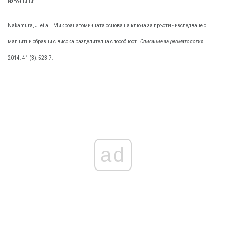
Източници:
Nakamura, J. et al.
Микроанатомичната основа на ключа за пръсти - изследване с
магнитни образци с висока разделителна способност.
Списание за ревматология
.
2014. 41 (3): 523-7.
ad