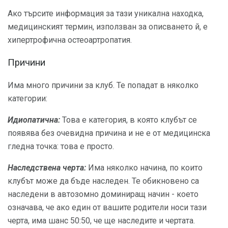
Ако търсите информация за тази уникална находка,
медицинският термин, използван за описването й, е
хипертрофична остеоартропатия.
Причини
Има много причини за клуб. Те попадат в няколко
категории:
Идиопатична:
Това е категория, в която клубът се
появява без очевидна причина и не е от медицинска
гледна точка: това е просто.
Наследствена черта:
Има няколко начина, по които
клубът може да бъде наследен. Те обикновено са
наследени в автозомно доминиращ начин - което
означава, че ако един от вашите родители носи тази
черта, има шанс 50:50, че ще наследите и чертата.