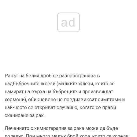
ad
Ракът на белия дроб се разпространява в
надбъбречните жлези (малките жлези, които се
намират на върха на бъбреците и произвеждат
хормони), обикновено не предизвикват симптоми и
най-често се откриват случайно, когато се прави
сканиране за рак.
Лечението с химиотерапия за рака може да бъде
полезно. При много малък брой хора, които са успели