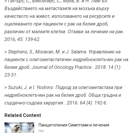
> Питърс, С., Бекселиус, С., Мунк, В. и Н. Лейгъл.
Въздействието на метастазите на мозъка върху
качеството на живот, използването на ресурсите и
оцеляването при пациенти с рак на белия дроб,
различен от малките клетки.
Отзиви за лечение на рак
.
2016, 45: 139-62.
> Stephens, S., Moravan, M. и J. Salama.
Управление на
пациенти с олигометастатичен недребноклетъчен рак на
белия дроб.
Journal of Oncology Practice
.
2018. 14 (1):
23-31.
> Suzuki, J. и I. Yoshino.
Подход за олигометастаза при
недребноклетъчен рак на белия дроб.
Обща гръдна и
сърдечно-съдова хирургия
.
2016. 64 (4): 192-6.
Related Content
Панцитопения Симптоми и лечения
РАК