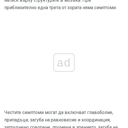
натиск върху структурите в мозъка. При
приблизително една трета от хората няма симптоми.
ad
Честите симптоми могат да включват главоболие,
припадъци, загуба на равновесие и координация,
затруднено говорене, промени в зрението, загуба на