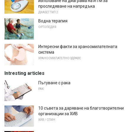
използване на диаграма на ИТМ за
проследяване на напредъка
ДИАБЕТ ТИП 2
Водна терапия
ОРТОПЕДИЯ
Интересни факти за храносмилателната
система
ХРАНОСМИЛАТЕЛНО ЗДРАВЕ
Intresting articles
Пътуване с рака
РАК
10 съвета за даряване на благотворителни
организации за ХИВ
ХИВ / СПИН