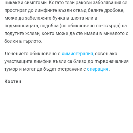
никакви симптоми. Когато тези ракови заболявания се
простират до лимфните възли отвъд белите дробове,
може да забележите бучка в шията или в
подмишницата, подобна (но обикновено по-твърда) на
подутите жлези, които може да сте имали в миналото с
болки в гърлото.
Лечението обикновено е
химиотерапия,
освен ако
участващите лимфни възли са близо до първоначалния
тумор и могат да бъдат отстранени с
операция
.
Костен