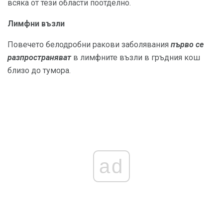
всяка от тези области поотделно.
Лимфни възли
Повечето белодробни ракови заболявания
първо се
разпространяват
в лимфните възли в гръдния кош
близо до тумора.
ad