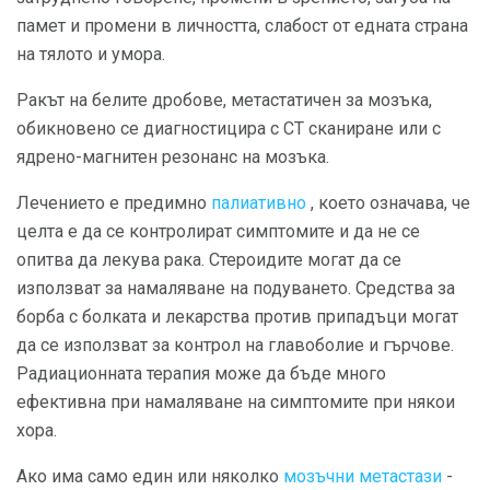
памет и промени в личността, слабост от едната страна
на тялото и умора.
Ракът на белите дробове, метастатичен за мозъка,
обикновено се диагностицира с CT сканиране или с
ядрено-магнитен резонанс на мозъка.
Лечението е предимно
палиативно
, което означава, че
целта е да се контролират симптомите и да не се
опитва да лекува рака. Стероидите могат да се
използват за намаляване на подуването. Средства за
борба с болката и лекарства против припадъци могат
да се използват за контрол на главоболие и гърчове.
Радиационната терапия може да бъде много
ефективна при намаляване на симптомите при някои
хора.
Ако има само един или няколко
мозъчни метастази
-