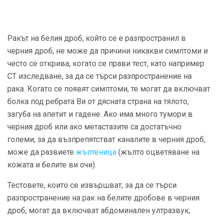
Ракът на белия дроб, който се е разпространил в
черния дроб, не може да причини никакви симптоми и
често се открива, когато се прави тест, като например
CT изследване, за да се търси разпространение на
рака. Когато се появят симптоми, те могат да включват
болка под ребрата Ви от дясната страна на тялото,
загуба на апетит и гадене. Ако има много тумори в
черния дроб или ако метастазите са достатъчно
големи, за да възпрепятстват каналите в черния дроб,
може да развиете
жълтеница
(жълто оцветяване на
кожата и белите ви очи).
Тестовете, които се извършват, за да се търси
разпространение на рак на белите дробове в черния
дроб, могат да включват абдоминален ултразвук,