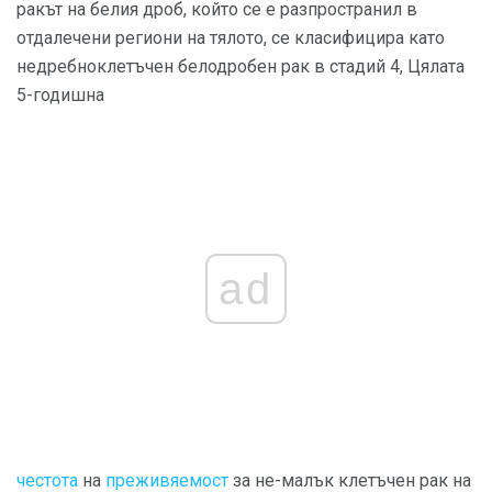
ракът на белия дроб, който се е разпространил в
отдалечени региони на тялото, се класифицира като
недребноклетъчен белодробен рак в стадий 4, Цялата
5-годишна
ad
честота
на
преживяемост
за не-малък клетъчен рак на