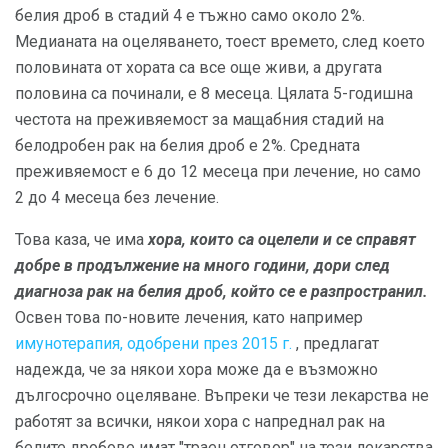
белия дроб в стадий 4 е тъжно само около 2%.
Медианата на оцеляването, тоест времето, след което
половината от хората са все още живи, а другата
половина са починали, е 8 месеца. Цялата 5-годишна
честота на преживяемост за мащабния стадий на
белодробен рак на белия дроб е 2%. Средната
преживяемост е 6 до 12 месеца при лечение, но само
2 до 4 месеца без лечение.
Това каза, че има
хора, които са оцелели и се справят
добре в продължение на много години, дори след
диагноза рак на белия дроб, който се е разпространил.
Освен това по-новите лечения, като например
имунотерапия, одобрени през 2015 г.
, предлагат
надежда, че за някои хора може да е възможно
дългосрочно оцеляване. Въпреки че тези лекарства не
работят за всички, някои хора с напреднал рак на
белите дробове имат "траен отговор" на тези лекарства