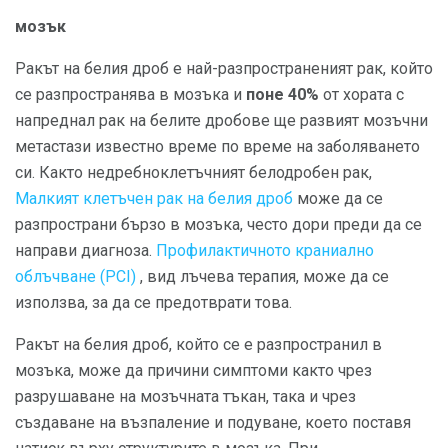
мозък
Ракът на белия дроб е най-разпространеният рак, който
се разпространява в мозъка и
поне 40%
от хората с
напреднал рак на белите дробове ще развият мозъчни
метастази известно време по време на заболяването
си. Както недребноклетъчният белодробен рак,
Малкият клетъчен рак на белия дроб
може да се
разпространи бързо в мозъка, често дори преди да се
направи диагноза.
Профилактичното краниално
облъчване (PCI)
, вид лъчева терапия, може да се
използва, за да се предотврати това.
Ракът на белия дроб, който се е разпространил в
мозъка, може да причини симптоми както чрез
разрушаване на мозъчната тъкан, така и чрез
създаване на възпаление и подуване, което поставя