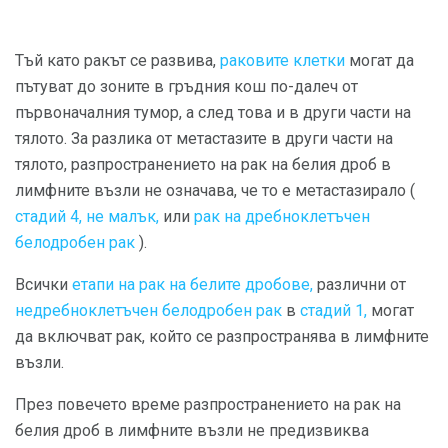
Тъй като ракът се развива,
раковите клетки
могат да
пътуват до зоните в гръдния кош по-далеч от
първоначалния тумор, а след това и в други части на
тялото. За разлика от метастазите в други части на
тялото, разпространението на рак на белия дроб в
лимфните възли не означава, че то е метастазирало (
стадий 4, не малък,
или
рак на дребноклетъчен
белодробен рак
).
Всички
етапи на рак на белите дробове,
различни от
недребноклетъчен белодробен рак
в
стадий 1,
могат
да включват рак, който се разпространява в лимфните
възли.
През повечето време разпространението на рак на
белия дроб в лимфните възли не предизвиква