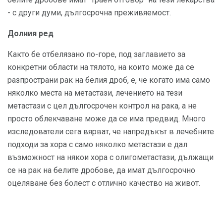
- с други думи, дългосрочна преживяемост.
Долния ред
Както бе отбелязано по-горе, под заглавието за
конкретни области на тялото, на които може да се
разпространи рак на белия дроб, е, че когато има само
няколко места на метастази, лечението на тези
метастази с цел дългосрочен контрол на рака, а не
просто облекчаване може да се има предвид. Много
изследователи сега вярват, че напредъкът в лечебните
подходи за хора с само няколко метастази е дал
възможност на някои хора с олигометастази, дължащи
се на рак на белите дробове, да имат дългосрочно
оцеляване без болест с отлично качество на живот.