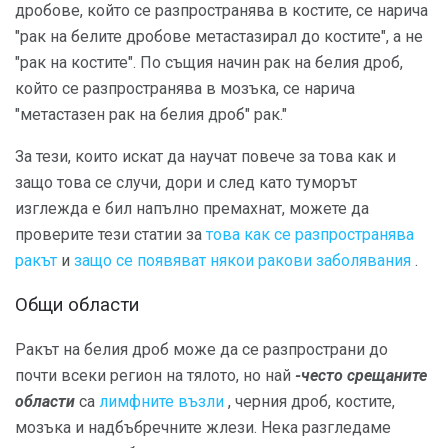
дробове, който се разпространява в костите, се нарича
"рак на белите дробове метастазирал до костите", а не
"рак на костите". По същия начин рак на белия дроб,
който се разпространява в мозъка, се нарича
"метастазен рак на белия дроб" рак."
За тези, които искат да научат повече за това как и
защо това се случи, дори и след като туморът
изглежда е бил напълно премахнат, можете да
проверите тези статии за
това как се разпространява
ракът
и
защо се появяват някои ракови заболявания
.
Общи области
Ракът на белия дроб може да се разпространи до
почти всеки регион на тялото, но най
-често срещаните
области
са
лимфните възли
, черния дроб, костите,
мозъка и надбъбречните жлези. Нека разгледаме