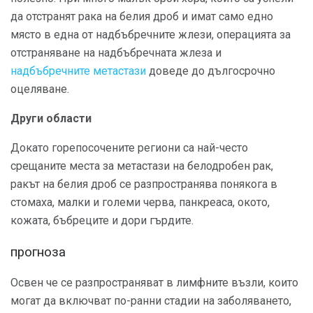
да отстранят рака на белия дроб и имат само едно
място в една от надбъбречните жлези, операцията за
отстраняване на надбъбречната жлеза и
надбъбречните метастази
доведе до дългосрочно
оцеляване.
Други области
Докато горепосочените региони са най-често
срещаните места за метастази на белодробен рак,
ракът на белия дроб се разпространява понякога в
стомаха, малки и големи черва, панкреаса, окото,
кожата, бъбреците и дори гърдите.
прогноза
Освен че се разпространяват в лимфните възли, които
могат да включват по-ранни стадии на заболяването,