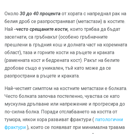
Около
30 до 40 процента
от хората с напреднал рак на
белия дроб се разпространяват (метастази) в костите.
Най
-често срещаните кости,
които трябва да бъдат
засегнати, са гръбнакът (особено гръбначните
прешлени в гръдния кош и долната част на коремната
област), таза и горните кости на ръцете и краката
(раменната кост и бедрената кост). Ракът на белите
дробове също е уникален, тъй като може да се
разпространи в ръцете и краката.
Най-честият симптом на костните метастази е болката.
Често болката започва постепенно, чувства се като
мускулна дръпване или напрежение и прогресира до
по-силна болка. Поради отслабването на костта от
тумора, някои хора развиват фрактури (
патологични
фрактури
), които се появяват при минимална травма