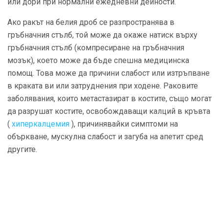
или дори при нормални ежедневни дейности.
Ако ракът на белия дроб се разпространява в
гръбначния стълб, той може да окаже натиск върху
гръбначния стълб (компресиране на гръбначния
мозък), което може да бъде спешна медицинска
помощ. Това може да причини слабост или изтръпване
в краката ви или затруднения при ходене. Раковите
заболявания, които метастазират в костите, също могат
да разрушат костите, освобождаващи калций в кръвта
(
хиперкалцемия
), причинявайки симптоми на
объркване, мускулна слабост и загуба на апетит сред
другите.