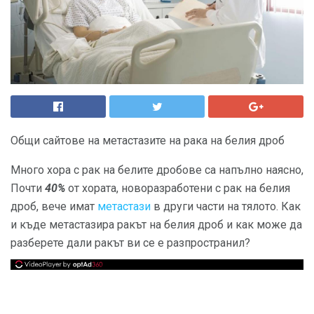
Общи сайтове на метастазите на рака на белия дроб
Много хора с рак на белите дробове са напълно наясно,
Почти
40%
от хората, новоразработени с рак на белия
дроб, вече имат
метастази
в други части на тялото. Как
и къде метастазира ракът на белия дроб и как може да
разберете дали ракът ви се е разпространил?