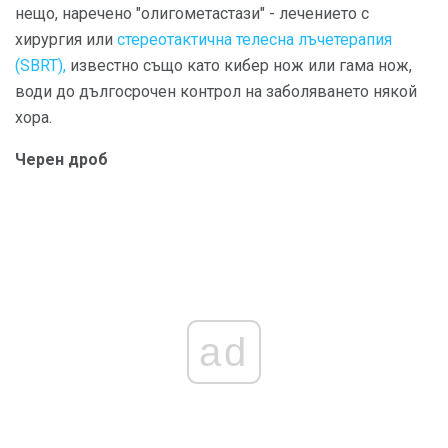
нещо, наречено "олигометастази" - лечението с
хирургия или
стереотактична телесна лъчетерапия
(SBRT),
известно също като кибер нож или гама нож,
води до дългосрочен контрол на заболяването някой
хора.
Черен дроб
ad