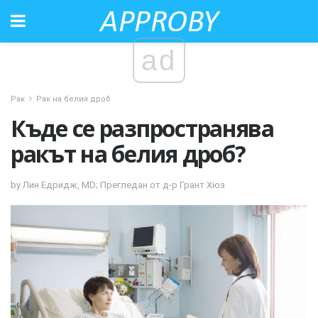
ad
Рак
Рак на белия дроб
Къде се разпространява
ракът на белия дроб?
by Лин Едридж, MD; Прегледан от д-р Грант Хюз