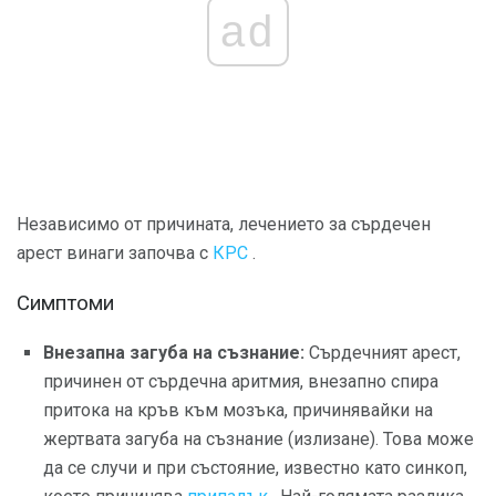
ad
Независимо от причината, лечението за сърдечен
арест винаги започва с
КРС
.
Симптоми
Внезапна загуба на съзнание:
Сърдечният арест,
причинен от сърдечна аритмия, внезапно спира
притока на кръв към мозъка, причинявайки на
жертвата загуба на съзнание (излизане). Това може
да се случи и при състояние, известно като синкоп,