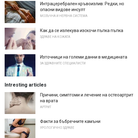
Интрацеребрален кръвоизлив: Редки, но
опасни видове инсулт
МОЗЪЧНА И НЕРВНА СИСТЕМА
Как да се излекува изскочи пъпка пъпка
ЗДРАВЕ НА КОЖАТА
Източници на големи данни в медицината
ЗА ЗДРАВНИТЕ СПЕЦИАЛИСТИ
Intresting articles
Причини, симптоми и лечение на остеоартрит
на врата
АРТРИТ
Факти за бъбречните камъни
УРОЛОГИЧНО ЗДРАВЕ