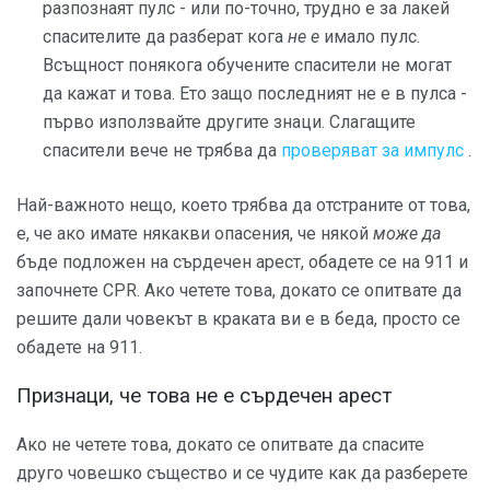
разпознаят пулс - или по-точно, трудно е за лакей
спасителите да разберат кога
не е
имало пулс.
Всъщност понякога обучените спасители не могат
да кажат и това. Ето защо последният не е в пулса -
първо използвайте другите знаци. Слагащите
спасители вече не трябва да
проверяват за импулс
.
Най-важното нещо, което трябва да отстраните от това,
е, че ако имате някакви опасения, че някой
може да
бъде подложен на сърдечен арест, обадете се на 911 и
започнете CPR. Ако четете това, докато се опитвате да
решите дали човекът в краката ви е в беда, просто се
обадете на 911.
Признаци, че това не е сърдечен арест
Ако не четете това, докато се опитвате да спасите
друго човешко същество и се чудите как да разберете