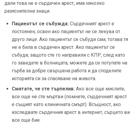
дали това не е сърдечен арест, има няколко
разяснителни знаци.
Пациентът се събужда:
Сърдечният арест е
постоянен, освен ако пациентът не се лекува от
друго лице. Ако пациентът се събуди сам, тогава тя
не е била в сърдечен арест. Ако пациентът се
събуди, защото сте го направили с КПР, след като
го заведете в болницата, можете да се потупате на
гърба за добре свършена работа и да споделите
историята си за спасяване на живота.
Смятате, че сте търпелив:
Ако все още мислите,
все още не сте мъртви (помнете, сърдечният арест
е същият като клиничната смърт). Всъщност, ако
изследвате сърдечния арест в интернет, сърцето ви
все още бие.