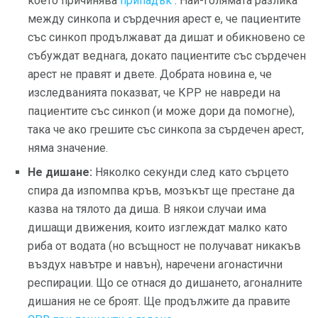
което причинява
припадък
. Най-голямата разлика
между синкопа и сърдечния арест е, че пациентите
със синкоп продължават да дишат и обикновено се
събуждат веднага, докато пациентите със сърдечен
арест не правят и двете. Добрата новина е, че
изследванията показват, че КРР не навреди на
пациентите със синкоп (и може дори да помогне),
така че ако грешите със синкопа за сърдечен арест,
няма значение.
Не дишане:
Няколко секунди след като сърцето
спира да изпомпва кръв, мозъкът ще престане да
казва на тялото да диша. В някои случаи има
дишащи движения, които изглеждат малко като
риба от водата (но всъщност не получават никакъв
въздух навътре и навън), наречени агонастични
респирации. Що се отнася до дишането, агоналните
дишания не се броят. Ще продължите да правите