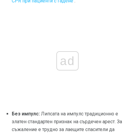
CPR при пациенти с гадене
.
ad
Без импулс:
Липсата на импулс традиционно е
златен стандартен признак на сърдечен арест. За
съжаление е трудно за лаещите спасители да