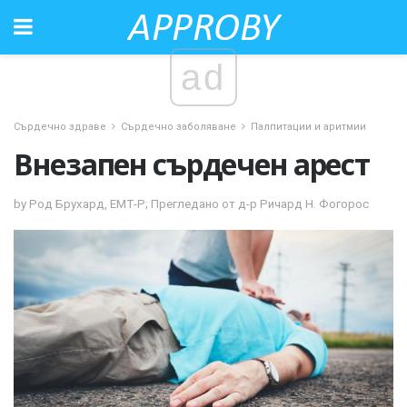
ad
Сърдечно здраве
Сърдечно заболяване
Палпитации и аритмии
Внезапен сърдечен арест
by Род Брухард, ЕМТ-Р; Прегледано от д-р Ричард Н. Фогорос