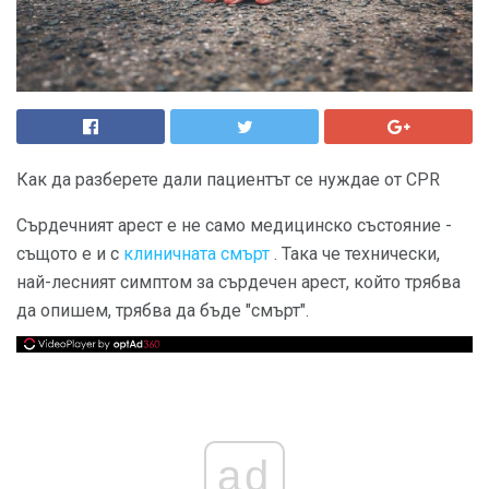
Как да разберете дали пациентът се нуждае от CPR
Сърдечният арест е не само медицинско състояние -
същото е и с
клиничната смърт
. Така че технически,
най-лесният симптом за сърдечен арест, който трябва
да опишем, трябва да бъде "смърт".
ad