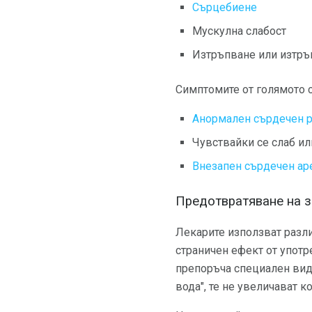
Сърцебиене
Мускулна слабост
Изтръпване или изтръ
Симптомите от голямото с
Анормален сърдечен 
Чувствайки се слаб ил
Внезапен сърдечен ар
Предотвратяване на з
Лекарите използват различ
страничен ефект от употр
препоръча специален вид 
вода", те не увеличават к