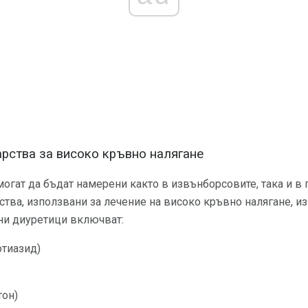
рства за високо кръвно налягане
огат да бъдат намерени както в извънборсовите, така и в
ства, използвани за лечение на високо кръвно налягане, и
йни диуретици включват:
тиазид)
тон)