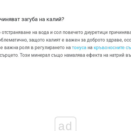
чиняват загуба на калий?
 отстраняване на вода и сол повечето диуретици причинява
облематично, защото калият е важен за доброто здраве, ос
ае важна роля в регулирането на
тонуса
на
кръвоносните с
сърцето. Този минерал също намалява ефекта на натрий въ
ad