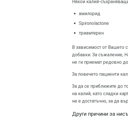
Някои калий-съхраняващи
амилорид
Spironolactone
триамтерен
В зависимост от Вашето 
добавки. За съжаление, H
не ги приемат редовно до
За повечето пациенти ка
За да се приближите до то
на калий, като сладки ка
не е достатъчно, за да въ
Други причини за нис