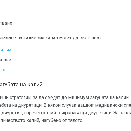
пване
падане на калиевия канал могат да включват:
ритъм
и лек
ест
агубата на калий
ни стратегии, за да сведат до минимум загубата на калий, 
ебата на диуретици. В някои случаи вашият медицински сп
диуретик, наречен калий-съхраняващи диуретици. За разлик
оличеството калий, изгубено от тялото.