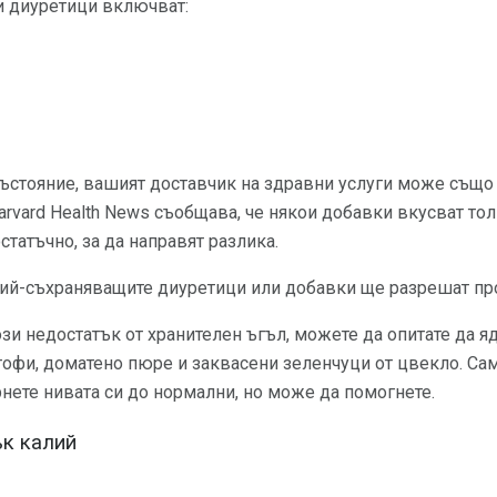
 диуретици включват:
състояние, вашият доставчик на здравни услуги може също
arvard Health News съобщава, че някои добавки вкусват то
статъчно, за да направят разлика.
лий-съхраняващите диуретици или добавки ще разрешат пр
зи недостатък от хранителен ъгъл, можете да опитате да яд
ртофи, доматено пюре и заквасени зеленчуци от цвекло. Са
рнете нивата си до нормални, но може да помогнете.
ък калий