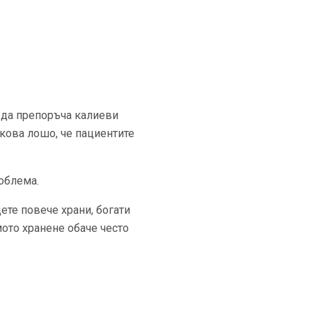
 да препоръча калиеви
лкова лошо, че пациентите
облема.
ете повече храни, богати
мото хранене обаче често