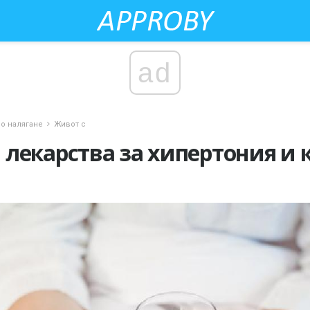
ad
о налягане
Живот с
лекарства за хипертония и 