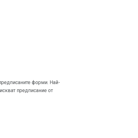
 предписаните форми. Най-
зискват предписание от