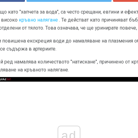
що като "хапчета за вода", са често срещани, евтини и ефе
а високо
кръвно налягане
. Те действат като причиняват бъ
отделени от тялото. Това означава, че ще уринирате повече
зи повишена екскреция води до намаляване на плазмения о
 се съдържа в артериите.
й ред намалява количеството "натискане", причинено от кр
аляване на кръвното налягане.
ad