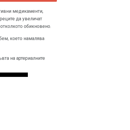
ктивни медикаменти,
бреците да увеличат
, отколкото обикновено.
бем, което намалява
ъвта на артериалните