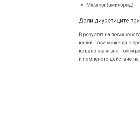
Midamor (амилорид)
Дали диуретиците при
В резултат на повишеното
калий. Това може да е пр
кръвно налягане. Той игр
и помпеното действие на 