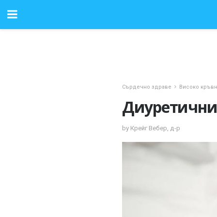
Сърдечно здраве
Високо кръвн
Диуретични 
by Крейг Вебер, д-р