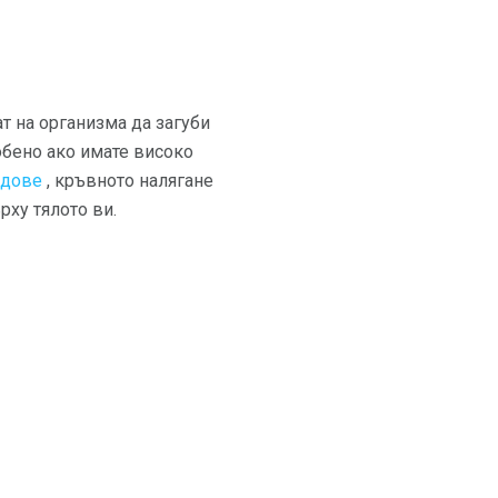
т на организма да загуби
обено ако имате високо
ъдове
, кръвното налягане
рху тялото ви.