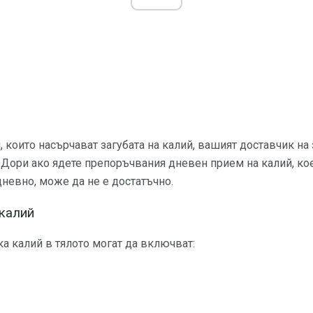
и, които насърчават загубата на калий, вашият доставчик н
Дори ако ядете препоръчвания дневен прием на калий, кое
невно, може да не е достатъчно.
калий
а калий в тялото могат да включват: