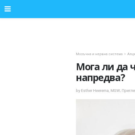
Мозъчна и нервна система
Алц
Мога ли да 
напредва?
by Esther Heerema, MSW; Прегл