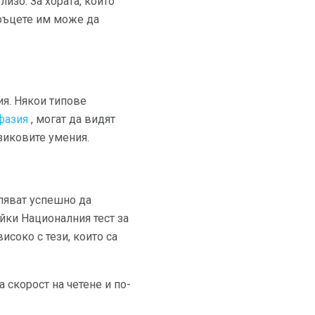
изо. За хората, които
 ръцете им може да
ия. Някои типове
фазия
, могат да видят
езиковите умения.
пяват успешно да
йки Националния тест за
исоко с тези, които са
 скорост на четене и по-