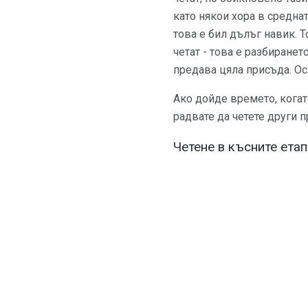
като някои хора в средна
това е бил дълъг навик. Т
четат - това е разбиранет
предава цяла присъда. Ос
Ако дойде времето, когат
радвате да четете други 
Четене в късните ета