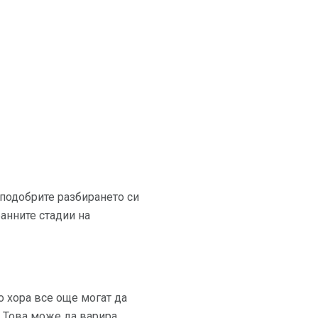
 подобрите разбирането си
ранните стадии на
о хора все още могат да
. Това може да варира,