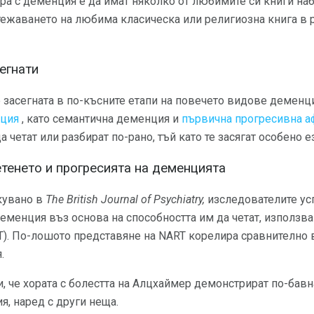
ра с деменция е да имат няколко от любимите си книги набл
итежаването на любима класическа или религиозна книга в
егнати
 засегната в по-късните етапи на повечето видове деменц
нция
, като семантична деменция и
първична прогресивна а
 четат или разбират по-рано, тъй като те засягат особено 
тенето и прогресията на деменцията
кувано в
The British Journal of Psychiatry,
изследователите ус
еменция въз основа на способността им да четат, използва
T). По-лошото представяне на NART корелира сравнително в
.
, че хората с болестта на Алцхаймер демонстрират по-бавна
, наред с други неща.