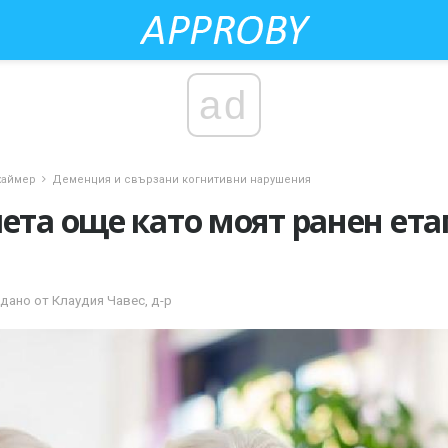
ad
хаймер
Деменция и свързани когнитивни нарушения
чета още като моят ранен ет
едано от Клаудия Чавес, д-р