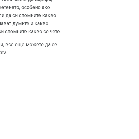
четенето, особено ако
или да си спомните какво
ачават думите и какво
и спомните какво се чете.
и, все още можете да се
ята.