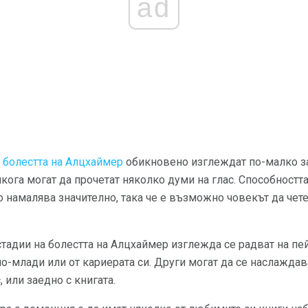
ad
а болестта на Алцхаймер
обикновено изглеждат по-малко з
якога могат да прочетат няколко думи на глас. Способностт
 намалява значително, така че е възможно човекът да чете
стадии на болестта на Алцхаймер изглежда се радват на пе
 по-млади или от кариерата си. Други могат да се наслажда
с, или заедно с книгата.