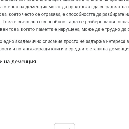
та степен на деменция могат да продължат да се радват на 
ова, което често се отразява, е способността да разбирате 
о. Това е свързано с способността да се разбере какво озн
вен това, когато паметта е нарушена, може да е трудно да с
о едно академично списание просто не задържа интереса в
прости и по-ангажиращи книги в средните етапи на деменци
пи на деменция