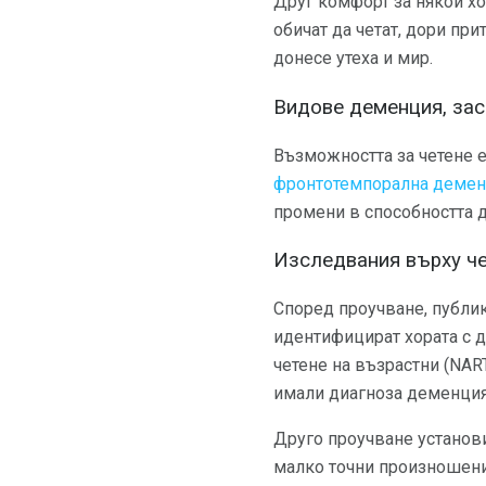
Друг комфорт за някои хо
обичат да четат, дори пр
донесе утеха и мир.
Видове деменция, зас
Възможността за четене е
фронтотемпорална деме
промени в способността да
Изследвания върху че
Според проучване, публи
идентифицират хората с д
четене на възрастни (NAR
имали диагноза деменция
Друго проучване установи
малко точни произношения