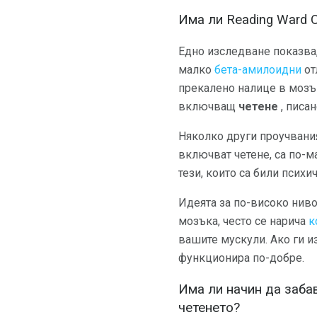
Има ли Reading Ward 
Едно изследване показва,
малко
бета-амилоидни
от
прекалено налице в мозъц
включващ
четене
, писан
Няколко други проучвания
включват четене, са по-м
тези, които са били психи
Идеята за по-високо нив
мозъка, често се нарича
к
вашите мускули. Ако ги и
функционира по-добре.
Има ли начин да заба
четенето?