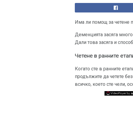
Има ли помощ за четене 
Деменцията засяга много
Дали това засяга и спосо
Четене в ранните ета
Когато сте в ранните етап
продължите да четете без
всичко, което сте чели, о