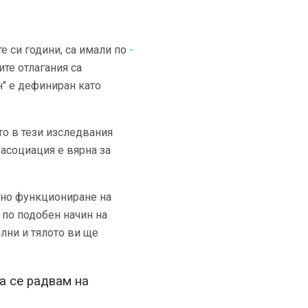
е си години, са имали по
-
те отлагания са
н" е дефиниран като
то в тези изследвания
 асоциация е вярна за
ано функциониране на
 по подобен начин на
илни и тялото ви ще
а се радвам на