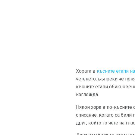
Хората в
късните етапи н
четенето, въпреки че пон
късните етапи обикновено
изглежда.
Някои хора в по-късните 
списание, когато са били
друг, който го чете на гла