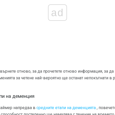
ad
върнете отново, за да прочетете отново информация, за да
 уменията за четене най-вероятно ще останат непокътнати в 
апи на деменция
цхаймер напредва в
средните етапи на деменцията
, повечет
и способност постепенно ще намалява с течение на времето