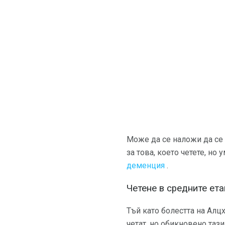
Може да се наложи да се 
за това, което четете, но
деменция
.
Четене в средните ет
Тъй като болестта на Ал
четат, но обикновено таз