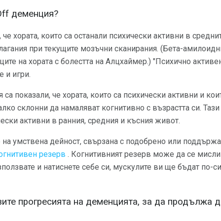
Off деменция?
 че хората, които са останали психически активни в среднит
лагания при текущите мозъчни сканирания. (Бета-амилоидни
ите на хората с болестта на Алцхаймер.) "Психично активе
е и игри.
 са показали, че хората, които са психически активни и кои
алко склонни да намаляват когнитивно с възрастта си. Тази
чески активни в ранния, средния и късния живот.
о на умствена дейност, свързана с подобрено или поддърж
огнитивен резерв
. Когнитивният резерв може да се мисли
зползвате и натиснете себе си, мускулите ви ще бъдат по-с
вите прогресията на деменцията, за да продължа д