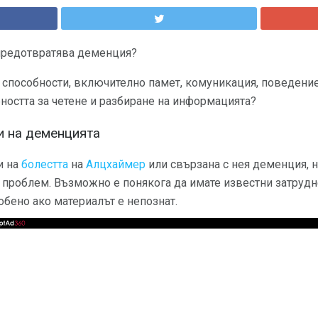
предотвратява деменция?
 способности, включително памет, комуникация, поведение
бността за четене и разбиране на информацията?
пи на деменцията
и на
болестта
на
Алцхаймер
или свързана с нея деменция, 
 проблем. Възможно е понякога да имате известни затрудн
собено ако материалът е непознат.