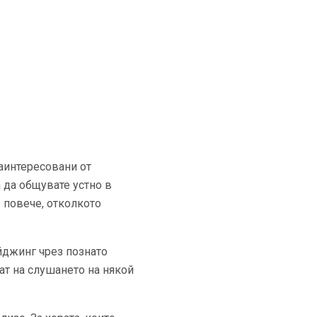
аинтересовани от
а да общувате устно в
 повече, отколкото
йджинг чрез познато
ват на слушането на някой