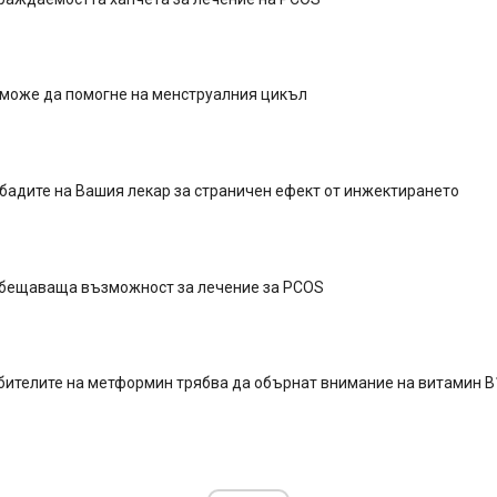
 може да помогне на менструалния цикъл
обадите на Вашия лекар за страничен ефект от инжектирането
Обещаваща възможност за лечение за PCOS
бителите на метформин трябва да обърнат внимание на витамин В