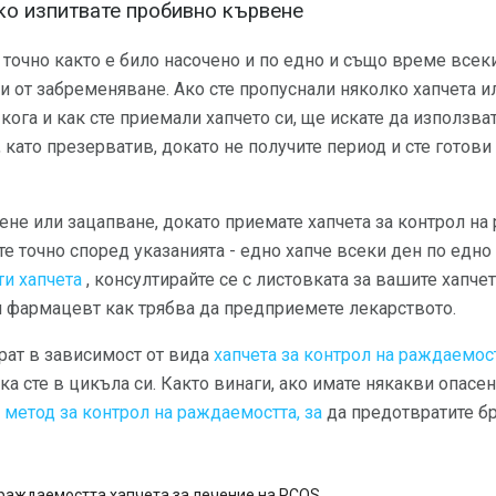
ако изпитвате пробивно кървене
 точно както е било насочено и по едно и също време всеки
и от забременяване. Ако сте пропуснали няколко хапчета и
кога и как сте приемали хапчето си, ще искате да използва
 като презерватив, докато не получите период и сте готов
не или зацапване, докато приемате хапчета за контрол на
е точно според указанията - едно хапче всеки ден по едно
ти хапчета
, консултирайте се с листовката за вашите хапче
и фармацевт как трябва да предприемете лекарството.
рат в зависимост от вида
хапчета за контрол на раждаемос
ка сте в цикъла си. Както винаги, ако имате някакви опасен
н
метод за контрол на раждаемостта, за
да предотвратите б
 раждаемостта хапчета за лечение на PCOS