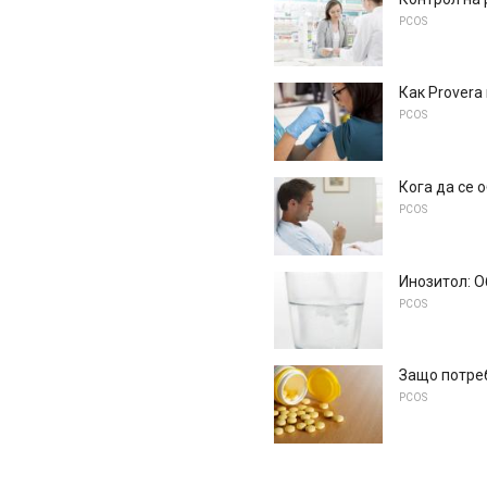
PCOS
Как Provera
PCOS
Кога да се 
PCOS
Инозитол: 
PCOS
Защо потре
PCOS