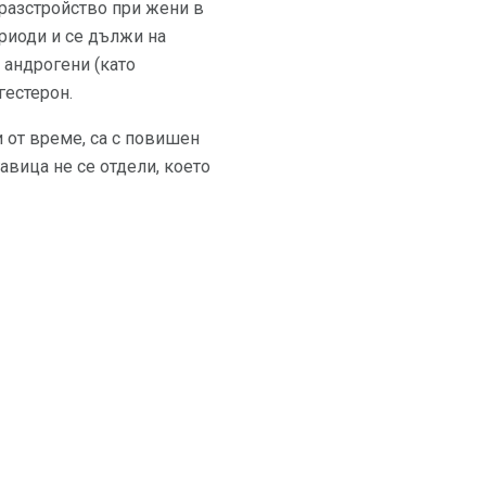
разстройство при жени в
риоди и се дължи на
 андрогени (като
гестерон.
 от време, са с повишен
авица не се отдели, което