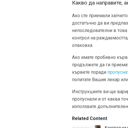
Какво да направите, 
Ако сте приемали хапчето
достатъчно да ви предпаз
непоследователни в това 
контрол на раждаемостта,
опаковка.
Ако имате пробивно кърве
продължете да ги приемат
кървете поради
пропусна
попитате Вашия лекар ил
Инструкциите ви ще вари
пропуснали и от каква точ
използвате допълнителе
Related Content
Контрол на