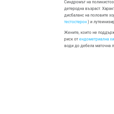
Синдромът на поликистоз
детеродна възраст. Харак
дисбаланс на половите х
тестостерон
) и лутеинизи
Жените, които не поддър
риск от
ендометриална х
води до дебела маточна л