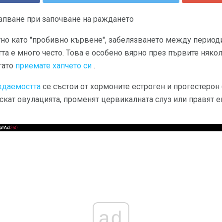
апване при започване на раждането
тно като "пробивно кървене", забелязването между периоди
та е много често. Това е особено вярно през първите няко
гато
приемате хапчето си
.
аждаемостта
се състои от хормоните естроген и прогестерон 
искат овулацията, променят цервикалната слуз или правят
ad