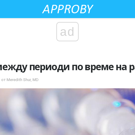
ad
ежду периоди по време на 
 от Meredith Shur, MD