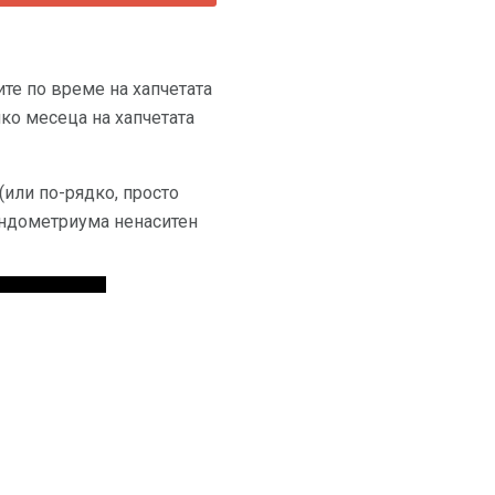
те по време на хапчетата
лко месеца на хапчетата
(или по-рядко, просто
 ендометриума ненаситен