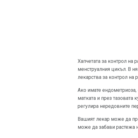
Хапчетата за контрол на 
менструалния цикъл. В н
лекарства за контрол на 
Ако имате ендометриоза, 
матката и през тазовата 
регулира нередовните пер
Вашият лекар може да пре
може да забави растежа 