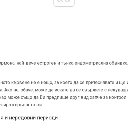
ормона, най-вече естроген и тънка ендометриална обвивка,
ното кървене не е нещо, за което да се притеснявате и ще 
а. Ако не, обаче, може да искате да се свържете с лекуващия
кар може също да Ви предпише друг вид хапче за контрол 
улира кървенето ви.
я и нередовни периоди