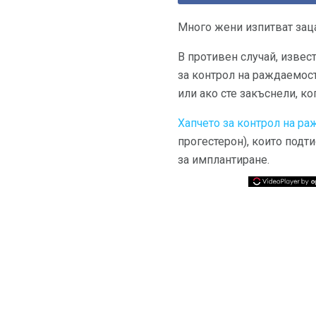
Много жени изпитват зац
В противен случай, извес
за контрол на раждаемост
или ако сте закъснели, ко
Хапчето за контрол на р
прогестерон), които подт
за имплантиране.