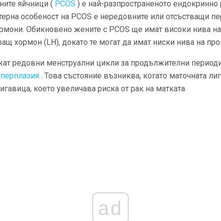
ните яйчници (
PCOS
) е най-разпространеното ендокринно 
терна особеност на PCOS е нередовните или отсъстващи пе
ормони. Обикновено жените с PCOS ще имат високи нива на
ращ хормон (LH), докато те могат да имат ниски нива на про
жат редовни менструални цикли за продължителни периоди
иперплазия
. Това състояние възниква, когато маточната лиг
игавица, което увеличава риска от рак на матката.
ad