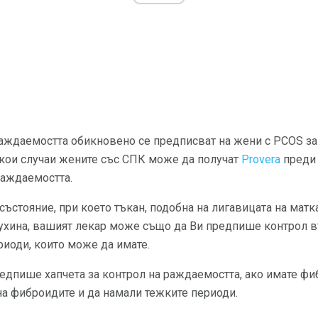
раждаемостта обикновено се предписват на жени с PCOS за
якои случаи жените със СПК може да получат
Provera
преди 
раждаемостта.
състояние, при което тъкан, подобна на лигавицата на матк
кухина, вашият лекар може също да Ви предпише контрол в
иоди, които може да имате.
дпише хапчета за контрол на раждаемостта, ако имате фиб
на фиброидите и да намали тежките периоди.