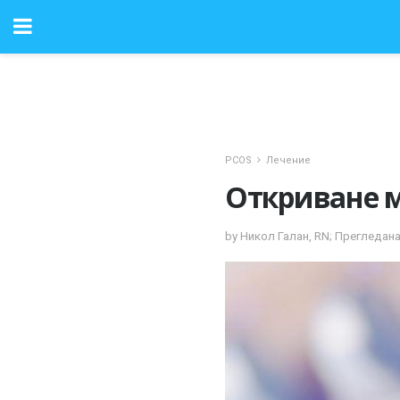
PCOS
Лечение
Откриване м
by Никол Галан, RN; Прегледана