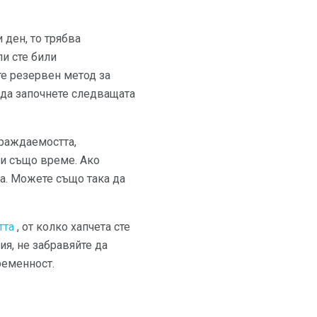
 ден, то трябва
ли сте били
те резервен метод за
и да започнете следващата
 раждаемостта,
 и също време. Ако
та. Можете също така да
тта
, от колко хапчета сте
ия, не забравяйте да
ременност.